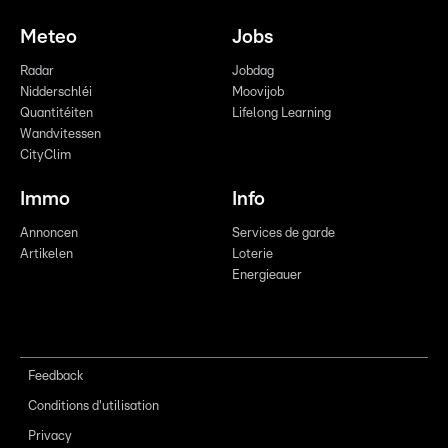
Meteo
Jobs
Radar
Jobdag
Nidderschléi
Moovijob
Quantitéiten
Lifelong Learning
Wandvitessen
CityClim
Immo
Info
Annoncen
Services de garde
Artikelen
Loterie
Energieauer
Feedback
Conditions d'utilisation
Privacy