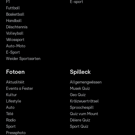
F1
E-sport
Futtball
Basketball
Handball
Dëschtennis
Volleyball
Vëlossport
Auto-Moto
E-Sport
Weider Sportaarten
Fotoen
Spilleck
Aktualitéit
Allgemengwëssen
Events a Fester
Musek Quiz
Kultur
Geo Quiz
Lifestyle
Kräizwuerträtsel
Auto
Sproochespill
Télé
Quiz vum Mount
Radio
Déiere Quiz
Sport
Sport Quiz
Pressphoto