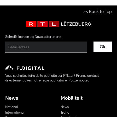
Back to Top
Schreift Iech an eis Newsletteren an :
Ok
Vous souhaitez faire de la publicité sur RTL.lu ? Prenez contact
directement avec notre régie publicitaire IPLuxembourg
News
Mobilitéit
National
News
International
Trafic