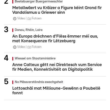
Beetebuerger Buergermeeschter
Metallwäert vu Kräizer a Figure kéint Grond fir
Vandalismus u Griewer sinn
Video
Fotoen
Donau, Rhäin, Loire
An Europa dréchnen d’Flëss ëmmer méi aus,
mat Konsequenze fir Lëtzebuerg
Video
Fotoen
Wiessel am Staatsministère
Anne Calteux gëtt nei Direktesch vum Service
fir Medien, Konnektivitéit an Digitalpolitik
No Mëssverständnis ewechgeheit
Lottoschäi mat Millioune-Gewënn a Poubellë
fonnt