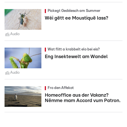
Pickegt Gedéiesch am Summer
Wéi gëtt ee Moustiquë lass?
Audio
Wat flitt a krabbelt elo bei eis?
Eng Insektewelt am Wandel
Audio
Fro den Affekot
Homeoffice aus der Vakanz?
Nëmme mam Accord vum Patron.