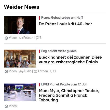
Weider News
Ronne Gebuertsdag um Haff
De Prënz Louis kritt 40 Joer
Video
Fotoen
3
Eng beléift Visite guidée
Bléck hannert déi zouenen Diere
vum groussherzogleche Palais
Video
Audio
Fotoen
1
LIVE! Planet People vum 17. Juli
Mam Myle, Christopher Tauber,
Frédéric Schmit a Franck
Tabouring
Video