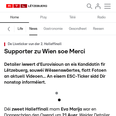
Home
Play
Télé
Radio
Life
News
Gastronomie
Gesondheet
Reesen
Spe
De Liveticker vun der 2. Halleffinall
Supporter zu Wien soe Merci
Detailer iwwert d'Eurovisioun an eis Kandidatin fir
Lëtzebuerg, souwéi Wëssenswäertes, flott Fotoen
an aktuell Videoen... An eisem ESC-Ticker sidd Dir
nonstop informéiert.
Déi
zweet Halleffinall
mam
Eva Marija
war en
Donneschdeg den Owend um
21 Auer.
Weider Detailer