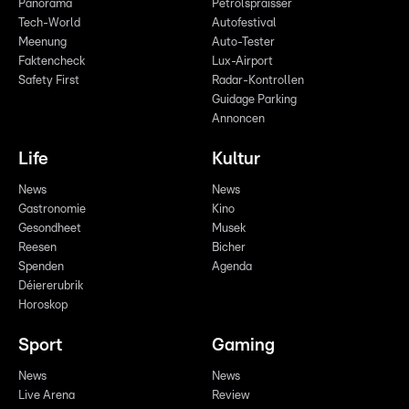
Panorama
Pëtrolspräisser
Tech-World
Autofestival
Meenung
Auto-Tester
Faktencheck
Lux-Airport
Safety First
Radar-Kontrollen
Guidage Parking
Annoncen
Life
Kultur
News
News
Gastronomie
Kino
Gesondheet
Musek
Reesen
Bicher
Spenden
Agenda
Déiererubrik
Horoskop
Sport
Gaming
News
News
Live Arena
Review