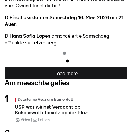
vum Owend fannt dir hei!
D'
Finall ass dann e Samschdeg 16. Mee 2026
um
21
Auer.
D'
Hana Sofia Lopes
annoncéiert e Samschdeg
d’Punkte vu Lëtzebuerg
Load more
Am meeschte gelies
Detailer no Asaz am Bamerdall
USP war wéinst Verdacht op
Schosswaffebesëtz op der Plaz
Video
Fotoen