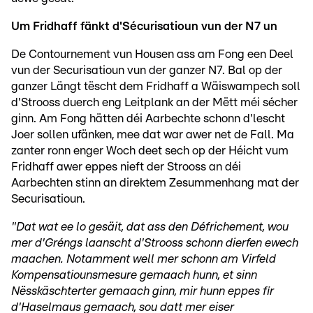
Um Fridhaff fänkt d'Sécurisatioun vun der N7 un
De Contournement vun Housen ass am Fong een Deel
vun der Securisatioun vun der ganzer N7. Bal op der
ganzer Längt tëscht dem Fridhaff a Wäiswampech soll
d'Strooss duerch eng Leitplank an der Mëtt méi sécher
ginn. Am Fong hätten déi Aarbechte schonn d'lescht
Joer sollen ufänken, mee dat war awer net de Fall. Ma
zanter ronn enger Woch deet sech op der Héicht vum
Fridhaff awer eppes nieft der Strooss an déi
Aarbechten stinn an direktem Zesummenhang mat der
Securisatioun.
"Dat wat ee lo gesäit, dat ass den Défrichement, wou
mer d'Gréngs laanscht d'Strooss schonn dierfen ewech
maachen. Notamment well mer schonn am Virfeld
Kompensatiounsmesure gemaach hunn, et sinn
Nësskäschterter gemaach ginn, mir hunn eppes fir
d'Haselmaus gemaach, sou datt mer eiser