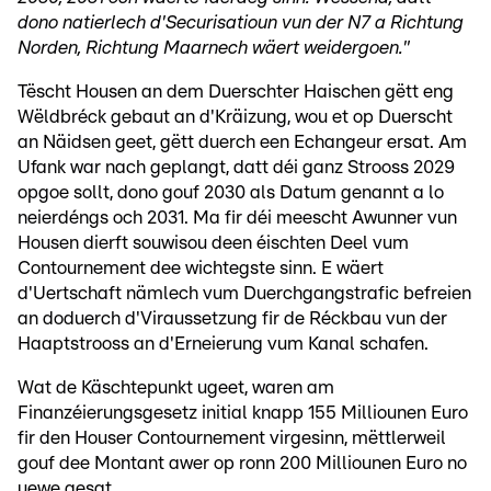
dono natierlech d'Securisatioun vun der N7 a Richtung
Norden, Richtung Maarnech wäert weidergoen."
Tëscht Housen an dem Duerschter Haischen gëtt eng
Wëldbréck gebaut an d'Kräizung, wou et op Duerscht
an Näidsen geet, gëtt duerch een Echangeur ersat. Am
Ufank war nach geplangt, datt déi ganz Strooss 2029
opgoe sollt, dono gouf 2030 als Datum genannt a lo
neierdéngs och 2031. Ma fir déi meescht Awunner vun
Housen dierft souwisou deen éischten Deel vum
Contournement dee wichtegste sinn. E wäert
d'Uertschaft nämlech vum Duerchgangstrafic befreien
an doduerch d'Viraussetzung fir de Réckbau vun der
Haaptstrooss an d'Erneierung vum Kanal schafen.
Wat de Käschtepunkt ugeet, waren am
Finanzéierungsgesetz initial knapp 155 Milliounen Euro
fir den Houser Contournement virgesinn, mëttlerweil
gouf dee Montant awer op ronn 200 Milliounen Euro no
uewe gesat.