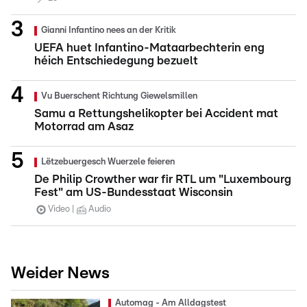
Gianni Infantino nees an der Kritik
UEFA huet Infantino-Mataarbechterin eng
héich Entschiedegung bezuelt
Vu Buerschent Richtung Giewelsmillen
Samu a Rettungshelikopter bei Accident mat
Motorrad am Asaz
Lëtzebuergesch Wuerzele feieren
De Philip Crowther war fir RTL um "Luxembourg
Fest" am US-Bundesstaat Wisconsin
Video
Audio
Weider News
Automag - Am Alldagstest