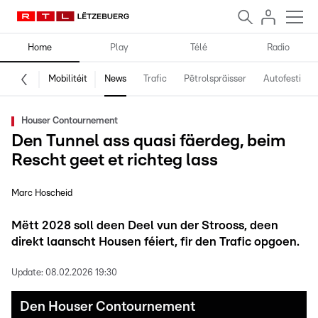
Home
Play
Télé
Radio
Mobilitéit
News
Trafic
Pëtrolspräisser
Autofestival
Houser Contournement
Den Tunnel ass quasi fäerdeg, beim
Rescht geet et richteg lass
Marc Hoscheid
Mëtt 2028 soll deen Deel vun der Strooss, deen
direkt laanscht Housen féiert, fir den Trafic opgoen.
Update:
08.02.2026 19:30
Den Houser Contournement