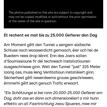
The photos published on this site are subject to copyright and
may not be copied, modified, or sold without the prior permission
of the owner of the site in question.
Et rechent ee mat bis zu 25.000 Gefierer den Dag
Am Moment gëtt den Tunnel u sengem südleche
Schluss nach waasserdicht gemaach, éier och hei de
Buedem nees drop kënnt. Enn des Joers sollen
d'Soumissioune fir déi technesch Installatiounen
ausgeschriwwe ginn. Well den Tunnel "just" 325 Meter
laang ass, muss keng Ventilatioun installéiert ginn.
Sécherheet gëtt iwwerdeems grouss geschriwwen,
ëmmerhi gëtt sech genuch Trafic erwaart.
"Eis Schätzunge si bei ronn 20.000-25.000 Gefierer am
Dag, dofir ass en dann och dimensionéiert a mir hunn
effektiv an all Faartrichtung zwou Spueren, mee mir