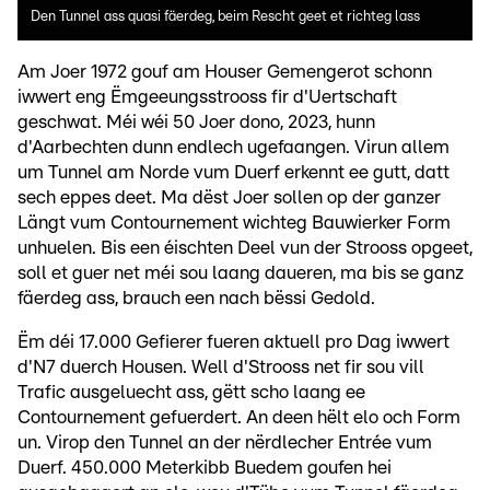
Den Tunnel ass quasi fäerdeg, beim Rescht geet et richteg lass
Am Joer 1972 gouf am Houser Gemengerot schonn
iwwert eng Ëmgeeungsstrooss fir d'Uertschaft
geschwat. Méi wéi 50 Joer dono, 2023, hunn
d'Aarbechten dunn endlech ugefaangen. Virun allem
um Tunnel am Norde vum Duerf erkennt ee gutt, datt
sech eppes deet. Ma dëst Joer sollen op der ganzer
Längt vum Contournement wichteg Bauwierker Form
unhuelen. Bis een éischten Deel vun der Strooss opgeet,
soll et guer net méi sou laang daueren, ma bis se ganz
fäerdeg ass, brauch een nach bëssi Gedold.
Ëm déi 17.000 Gefierer fueren aktuell pro Dag iwwert
d'N7 duerch Housen. Well d'Strooss net fir sou vill
Trafic ausgeluecht ass, gëtt scho laang ee
Contournement gefuerdert. An deen hëlt elo och Form
un. Virop den Tunnel an der nërdlecher Entrée vum
Duerf. 450.000 Meterkibb Buedem goufen hei