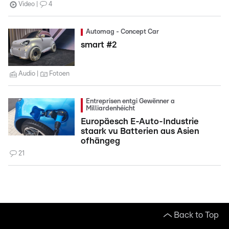
Video
4
Automag - Concept Car
smart #2
Audio
Fotoen
Entreprisen entgi Gewënner a
Milliardenhéicht
Europäesch E-Auto-Industrie
staark vu Batterien aus Asien
ofhängeg
21
Back to Top