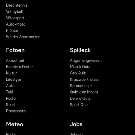
Dëschtennis
Volleyball
Vëlossport
Auto-Moto
E-Sport
Weider Sportaarten
Fotoen
Spilleck
Aktualitéit
Allgemengwëssen
Events a Fester
Musek Quiz
Kultur
Geo Quiz
Lifestyle
Kräizwuerträtsel
Auto
Sproochespill
Télé
Quiz vum Mount
Radio
Déiere Quiz
Sport
Sport Quiz
Pressphoto
Meteo
Jobs
Radar
Jobdag