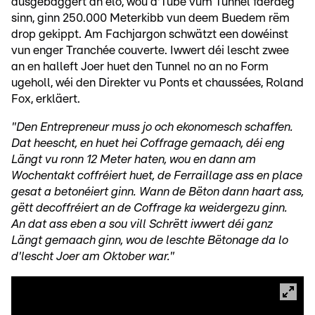
ausgebaggert an elo, wou d'Tübe vum Tunnel fäerdeg
sinn, ginn 250.000 Meterkibb vun deem Buedem rëm
drop gekippt. Am Fachjargon schwätzt een dowéinst
vun enger Tranchée couverte. Iwwert déi lescht zwee
an en halleft Joer huet den Tunnel no an no Form
ugeholl, wéi den Direkter vu Ponts et chaussées, Roland
Fox, erkläert.
"Den Entrepreneur muss jo och ekonomesch schaffen.
Dat heescht, en huet hei Coffrage gemaach, déi eng
Längt vu ronn 12 Meter haten, wou en dann am
Wochentakt coffréiert huet, de Ferraillage ass en place
gesat a betonéiert ginn. Wann de Bëton dann haart ass,
gëtt decoffréiert an de Coffrage ka weidergezu ginn.
An dat ass eben a sou vill Schrëtt iwwert déi ganz
Längt gemaach ginn, wou de leschte Bëtonage da lo
d'lescht Joer am Oktober war."