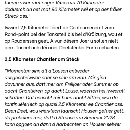
fueren awer mat enger Vitess vu 70 Kilometer
doduerch an net mat 90 Kilometer wéi et op der fräier
Streck ass."
Iwwert 2,5 Kilometer féiert de Contournenemt vum
Rond-point bei der Tankstell bis bei d'Kräizung, wou et
op Rouderssen geet. A vun dësem Joer u sollen nieft
dem Tunnel och déi aner Deelstécker Form unhuelen.
2,5 Kilometer Chantier am Stéck
"Momentan sinn all d'Lousen entweder
ausgeschriwwen oder se sinn am Bau. Mir ginn
dovunner aus, datt mer am Fréijoer oder Summer op
aacht Chantieren, op aacht Louse, wäerten hei iwwerall
schaffen. Dat heescht mir hunn aacht Sitten, wou da
kontinuéierlech op quasi 2,5 Kilometer ee Chantier ass.
Deen Deel, wou wierklech laanscht Housen gefuer gëtt,
do probéiere mer, datt d'Strooss am Summer 2028
kann opgoen an dann d'Aarbechten an Housen selwer