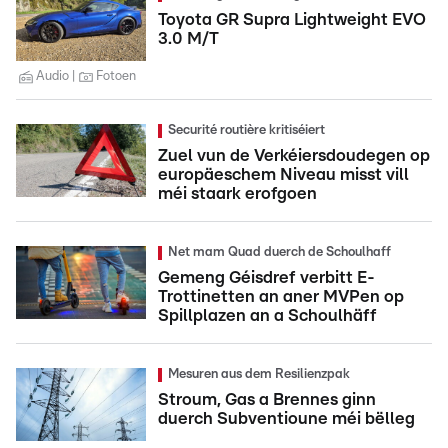
Toyota GR Supra Lightweight EVO
3.0 M/T
Audio
Fotoen
Securité routière kritiséiert
Zuel vun de Verkéiersdoudegen op
europäeschem Niveau misst vill
méi staark erofgoen
Net mam Quad duerch de Schoulhaff
Gemeng Géisdref verbitt E-
Trottinetten an aner MVPen op
Spillplazen an a Schoulhäff
Mesuren aus dem Resilienzpak
Stroum, Gas a Brennes ginn
duerch Subventioune méi bëlleg