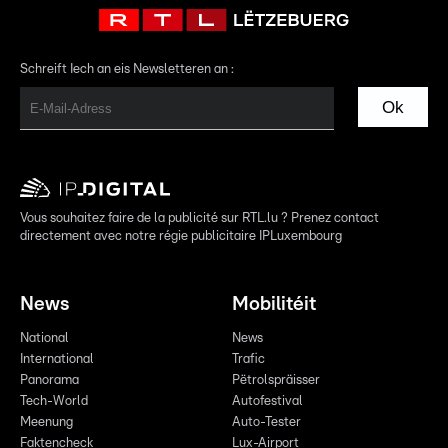
Schreift Iech an eis Newsletteren an :
Ok
Vous souhaitez faire de la publicité sur RTL.lu ? Prenez contact
directement avec notre régie publicitaire IPLuxembourg
News
Mobilitéit
National
News
International
Trafic
Panorama
Pëtrolspräisser
Tech-World
Autofestival
Meenung
Auto-Tester
Faktencheck
Lux-Airport