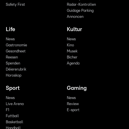
Safety First
Radar-Kontrollen
Guidage Parking
Annoncen
Life
Kultur
News
News
Gastronomie
Kino
Gesondheet
Musek
Reesen
Bicher
Spenden
Agenda
Déiererubrik
Horoskop
Sport
Gaming
News
News
Live Arena
Review
F1
E-sport
Futtball
Basketball
Handball