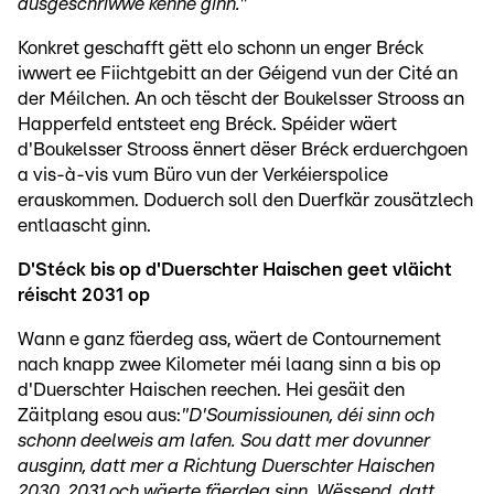
ausgeschriwwe kënne ginn."
Konkret geschafft gëtt elo schonn un enger Bréck
iwwert ee Fiichtgebitt an der Géigend vun der Cité an
der Méilchen. An och tëscht der Boukelsser Strooss an
Happerfeld entsteet eng Bréck. Spéider wäert
d'Boukelsser Strooss ënnert dëser Bréck erduerchgoen
a vis-à-vis vum Büro vun der Verkéierspolice
erauskommen. Doduerch soll den Duerfkär zousätzlech
entlaascht ginn.
D'Stéck bis op d'Duerschter Haischen geet vläicht
réischt 2031 op
Wann e ganz fäerdeg ass, wäert de Contournement
nach knapp zwee Kilometer méi laang sinn a bis op
d'Duerschter Haischen reechen. Hei gesäit den
Zäitplang esou aus:
"D'Soumissiounen, déi sinn och
schonn deelweis am lafen. Sou datt mer dovunner
ausginn, datt mer a Richtung Duerschter Haischen
2030, 2031 och wäerte fäerdeg sinn. Wëssend, datt