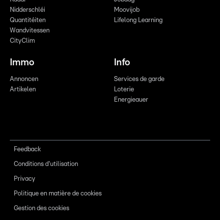
Nidderschléi
Moovijob
Quantitéiten
Lifelong Learning
Wandvitessen
CityClim
Immo
Info
Annoncen
Services de garde
Artikelen
Loterie
Energieauer
Feedback
Conditions d'utilisation
Privacy
Politique en matière de cookies
Gestion des cookies