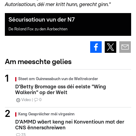
Autorisatioun, déi mer kritt hunn, gerecht ginn."
Sécurisatioun vun der N7
De Roland Fox zu den Aarbechten
Am meeschte gelies
Steet am Guinnessbuch vun de Weltrekorder
D'Betty Bromage ass déi eelste "Wing
Walkerin" op der Welt
Video
0
Keng Gespréicher méi virgesinn
D'AMMD wäert keng nei Konventioun mat der
CNS ënnerschreiwen
23