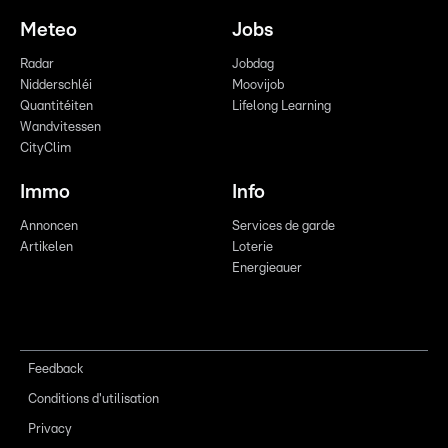
Meteo
Jobs
Radar
Jobdag
Nidderschléi
Moovijob
Quantitéiten
Lifelong Learning
Wandvitessen
CityClim
Immo
Info
Annoncen
Services de garde
Artikelen
Loterie
Energieauer
Feedback
Conditions d'utilisation
Privacy