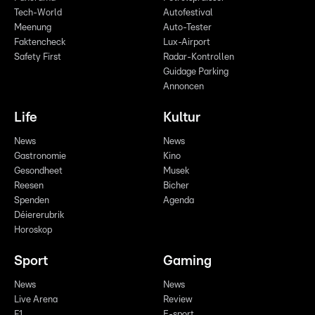
Tech-World
Autofestival
Meenung
Auto-Tester
Faktencheck
Lux-Airport
Safety First
Radar-Kontrollen
Guidage Parking
Annoncen
Life
Kultur
News
News
Gastronomie
Kino
Gesondheet
Musek
Reesen
Bicher
Spenden
Agenda
Déiererubrik
Horoskop
Sport
Gaming
News
News
Live Arena
Review
F1
E-sport