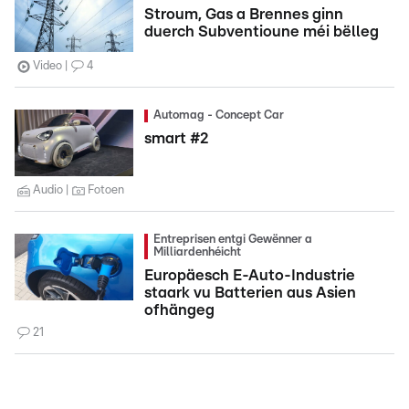
Stroum, Gas a Brennes ginn
duerch Subventioune méi bëlleg
Video
4
Automag - Concept Car
smart #2
Audio
Fotoen
Entreprisen entgi Gewënner a
Milliardenhéicht
Europäesch E-Auto-Industrie
staark vu Batterien aus Asien
ofhängeg
21