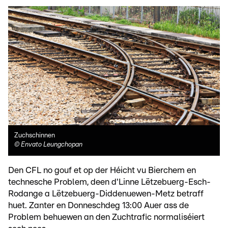
Zuchschinnen
©
Envato Leungchopan
Den CFL no gouf et op der Héicht vu Bierchem en
technesche Problem, deen d'Linne Lëtzebuerg-Esch-
Rodange a Lëtzebuerg-Diddenuewen-Metz betraff
huet. Zanter en Donneschdeg 13:00 Auer ass de
Problem behuewen an den Zuchtrafic normaliséiert