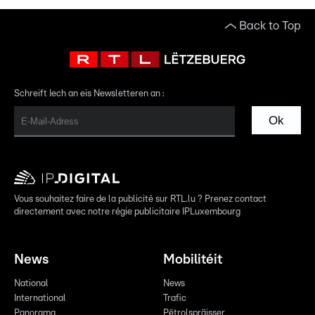
Back to Top
Schreift Iech an eis Newsletteren an :
Ok
Vous souhaitez faire de la publicité sur RTL.lu ? Prenez contact
directement avec notre régie publicitaire IPLuxembourg
News
Mobilitéit
National
News
International
Trafic
Panorama
Pëtrolspräisser