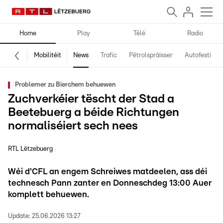
Home
Play
Télé
Radio
Mobilitéit
News
Trafic
Pëtrolspräisser
Autofestival
Problemer zu Bierchem behuewen
Zuchverkéier tëscht der Stad a
Beetebuerg a béide Richtungen
normaliséiert sech nees
RTL Lëtzebuerg
Wéi d'CFL an engem Schreiwes matdeelen, ass déi
technesch Pann zanter en Donneschdeg 13:00 Auer
komplett behuewen.
Update:
25.06.2026 13:27