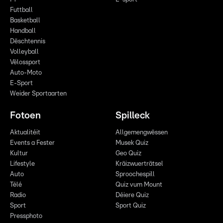
Futtball
Basketball
Handball
Dëschtennis
Volleyball
Vëlossport
Auto-Moto
E-Sport
Weider Sportaarten
Fotoen
Spilleck
Aktualitéit
Allgemengwëssen
Events a Fester
Musek Quiz
Kultur
Geo Quiz
Lifestyle
Kräizwuerträtsel
Auto
Sproochespill
Télé
Quiz vum Mount
Radio
Déiere Quiz
Sport
Sport Quiz
Pressphoto