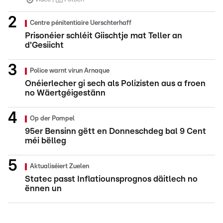
Centre pénitentiaire Uerschterhaff
Prisonéier schléit Giischtje mat Teller an
d'Gesiicht
Police warnt virun Arnaque
Onéierlecher gi sech als Polizisten aus a froen
no Wäertgéigestänn
Op der Pompel
95er Bensinn gëtt en Donneschdeg bal 9 Cent
méi bëlleg
Aktualiséiert Zuelen
Statec passt Inflatiounsprognos däitlech no
ënnen un