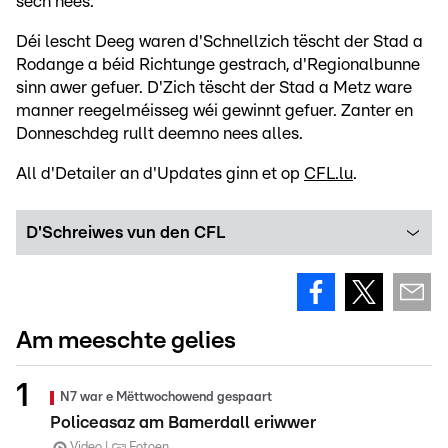
sech nees.
Déi lescht Deeg waren d'Schnellzich tëscht der Stad a
Rodange a béid Richtunge gestrach, d'Regionalbunne
sinn awer gefuer. D'Zich tëscht der Stad a Metz ware
manner reegelméisseg wéi gewinnt gefuer. Zanter en
Donneschdeg rullt deemno nees alles.
All d'Detailer an d'Updates ginn et op
CFL.lu
.
D'Schreiwes vun den CFL
Am meeschte gelies
N7 war e Mëttwochowend gespaart
Policeasaz am Bamerdall eriwwer
Video
Fotoen