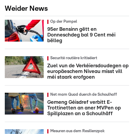
Weider News
Op der Pompel
95er Bensinn gëtt en
Donneschdeg bal 9 Cent méi
bëlleg
Securité routière kritiséiert
Zuel vun de Verkéiersdoudegen op
europäeschem Niveau misst vill
méi staark erofgoen
Net mam Quad duerch de Schoulhaff
Gemeng Géisdref verbitt E-
Trottinetten an aner MVPen op
Spillplazen an a Schoulhäff
Mesuren aus dem Resilienzpak