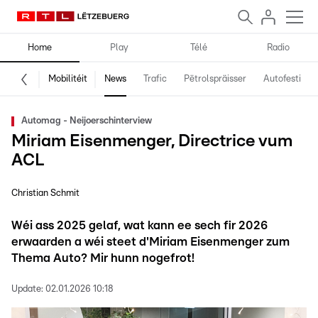
Home
Play
Télé
Radio
Mobilitéit
News
Trafic
Pëtrolspräisser
Autofestival
Automag - Neijoerschinterview
Miriam Eisenmenger, Directrice vum
ACL
Christian Schmit
Wéi ass 2025 gelaf, wat kann ee sech fir 2026
erwaarden a wéi steet d'Miriam Eisenmenger zum
Thema Auto? Mir hunn nogefrot!
Update:
02.01.2026 10:18