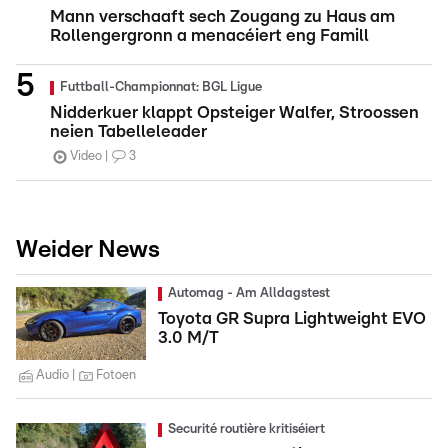
Mann verschaaft sech Zougang zu Haus am
Rollengergronn a menacéiert eng Famill
Futtball-Championnat: BGL Ligue
Nidderkuer klappt Opsteiger Walfer, Stroossen
neien Tabelleleader
Video
3
Weider News
Automag - Am Alldagstest
Toyota GR Supra Lightweight EVO
3.0 M/T
Audio
Fotoen
Securité routière kritiséiert