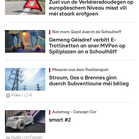
Zuel vun de Verkéiersdoudegen op
europäeschem Niveau misst vill
méi staark erofgoen
Net mam Quad duerch de Schoulhaff
Gemeng Géisdref verbitt E-
Trottinetten an aner MVPen op
Spillplazen an a Schoulhäff
Mesuren aus dem Resilienzpak
Stroum, Gas a Brennes ginn
duerch Subventioune méi bëlleg
Video
4
Automag - Concept Car
smart #2
Audio
Fotoen