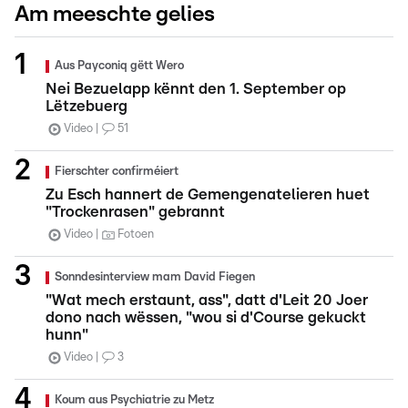
Am meeschte gelies
Aus Payconiq gëtt Wero
Nei Bezuelapp kënnt den 1. September op
Lëtzebuerg
Video
51
Fierschter confirméiert
Zu Esch hannert de Gemengenatelieren huet
"Trockenrasen" gebrannt
Video
Fotoen
Sonndesinterview mam David Fiegen
"Wat mech erstaunt, ass", datt d'Leit 20 Joer
dono nach wëssen, "wou si d'Course gekuckt
hunn"
Video
3
Koum aus Psychiatrie zu Metz