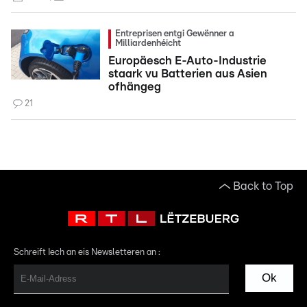
Entreprisen entgi Gewënner a
Milliardenhéicht
Europäesch E-Auto-Industrie
staark vu Batterien aus Asien
ofhängeg
21
Back to Top
Schreift Iech an eis Newsletteren an :
Ok