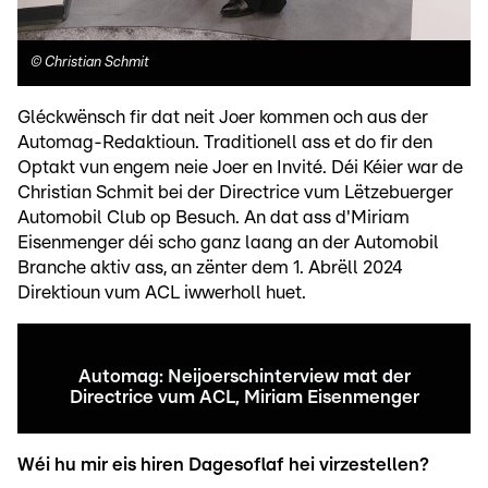
©
Christian Schmit
Gléckwënsch fir dat neit Joer kommen och aus der
Automag-Redaktioun. Traditionell ass et do fir den
Optakt vun engem neie Joer en Invité. Déi Kéier war de
Christian Schmit bei der Directrice vum Lëtzebuerger
Automobil Club op Besuch. An dat ass d'Miriam
Eisenmenger déi scho ganz laang an der Automobil
Branche aktiv ass, an zënter dem 1. Abrëll 2024
Direktioun vum ACL iwwerholl huet.
Automag: Neijoerschinterview mat der
Directrice vum ACL, Miriam Eisenmenger
Wéi hu mir eis hiren Dagesoflaf hei virzestellen?