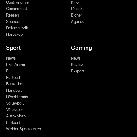
Gastronomie
Kino
Gesondheet
Musek
Reesen
Bicher
Spenden
Agenda
Déiererubrik
Horoskop
Sport
Gaming
News
News
Live Arena
Review
F1
E-sport
Futtball
Basketball
Handball
Dëschtennis
Volleyball
Vëlossport
Auto-Moto
E-Sport
Weider Sportaarten