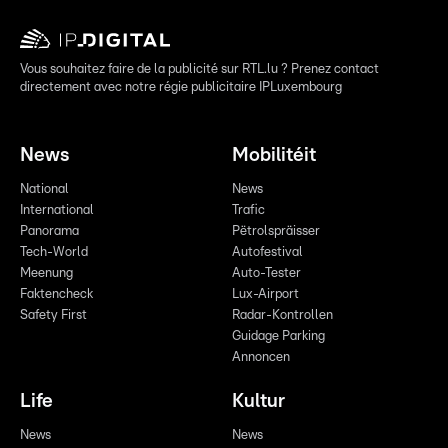
Vous souhaitez faire de la publicité sur RTL.lu ? Prenez contact
directement avec notre régie publicitaire IPLuxembourg
News
Mobilitéit
National
News
International
Trafic
Panorama
Pëtrolspräisser
Tech-World
Autofestival
Meenung
Auto-Tester
Faktencheck
Lux-Airport
Safety First
Radar-Kontrollen
Guidage Parking
Annoncen
Life
Kultur
News
News