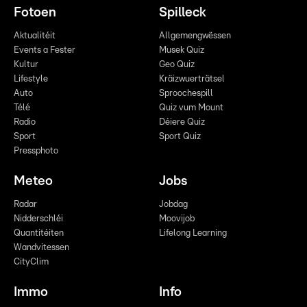
Fotoen
Spilleck
Aktualitéit
Allgemengwëssen
Events a Fester
Musek Quiz
Kultur
Geo Quiz
Lifestyle
Kräizwuerträtsel
Auto
Sproochespill
Télé
Quiz vum Mount
Radio
Déiere Quiz
Sport
Sport Quiz
Pressphoto
Meteo
Jobs
Radar
Jobdag
Nidderschléi
Moovijob
Quantitéiten
Lifelong Learning
Wandvitessen
CityClim
Immo
Info