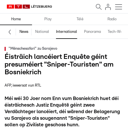
Home
Play
Télé
Radio
News
National
International
Panorama
Tech-World
"Mënschesafari" zu Sarajevo
Éisträich lancéiert Enquête géint
presuméiert "Sniper-Touristen" am
Bosniekrich
AFP, iwwersat vun RTL
Méi wéi 30 Joer nom Enn vum Bosniekrich huet déi
éisträichesch Justiz Enquêtë géint zwee
Verdächteger lancéiert, déi wärend der Belagerung
vu Sarajevo als sougenannt "Sniper-Touristen"
sollen op Ziviliste geschoss hunn.