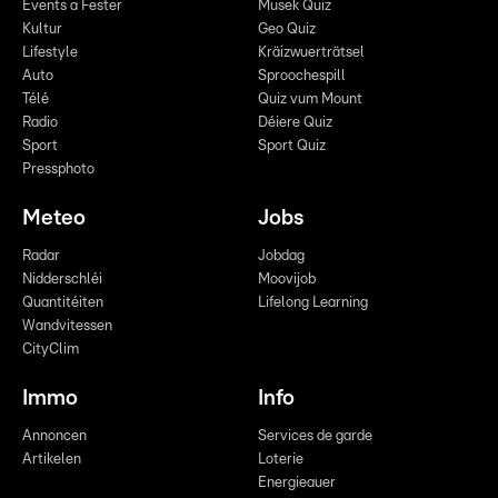
Events a Fester
Musek Quiz
Kultur
Geo Quiz
Lifestyle
Kräizwuerträtsel
Auto
Sproochespill
Télé
Quiz vum Mount
Radio
Déiere Quiz
Sport
Sport Quiz
Pressphoto
Meteo
Jobs
Radar
Jobdag
Nidderschléi
Moovijob
Quantitéiten
Lifelong Learning
Wandvitessen
CityClim
Immo
Info
Annoncen
Services de garde
Artikelen
Loterie
Energieauer