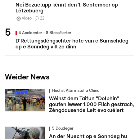
Nei Bezuelapp kënnt den 1. September op
Lëtzebuerg
Video
22
4 Accidenter - 8 Blesséierter
D'Rettungsdéngschter hate vun e Samschdeg
op e Sonndeg vill ze dinn
Weider News
Héchst Alarmstuf a China
Wéinst dem Taifun "Dolphin"
goufen iwwer 1.000 Flich gestrach,
Zéngdausende Leit evakuéiert
5 Doudeger
An der Nuecht op e Sonndeg hu