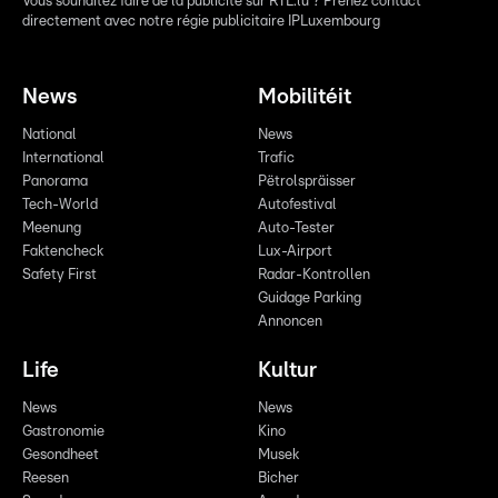
Vous souhaitez faire de la publicité sur RTL.lu ? Prenez contact
directement avec notre régie publicitaire IPLuxembourg
News
Mobilitéit
National
News
International
Trafic
Panorama
Pëtrolspräisser
Tech-World
Autofestival
Meenung
Auto-Tester
Faktencheck
Lux-Airport
Safety First
Radar-Kontrollen
Guidage Parking
Annoncen
Life
Kultur
News
News
Gastronomie
Kino
Gesondheet
Musek
Reesen
Bicher