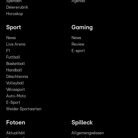
Spenden
Agenda
Déiererubrik
Horoskop
Sport
Gaming
News
News
Live Arena
Review
F1
E-sport
Futtball
Basketball
Handball
Dëschtennis
Volleyball
Vëlossport
Auto-Moto
E-Sport
Weider Sportaarten
Fotoen
Spilleck
Aktualitéit
Allgemengwëssen