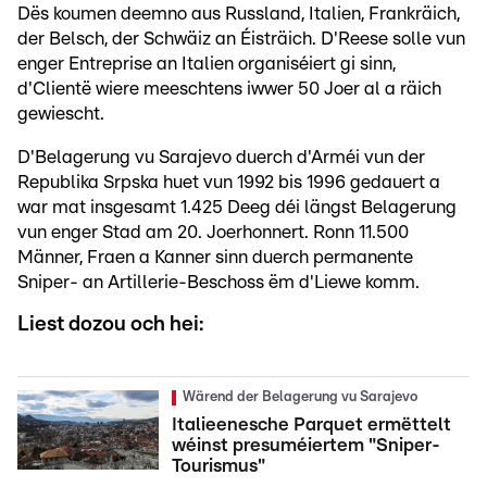
Dës koumen deemno aus Russland, Italien, Frankräich,
der Belsch, der Schwäiz an Éisträich. D'Reese solle vun
enger Entreprise an Italien organiséiert gi sinn,
d'Clientë wiere meeschtens iwwer 50 Joer al a räich
gewiescht.
D'Belagerung vu Sarajevo duerch d'Arméi vun der
Republika Srpska huet vun 1992 bis 1996 gedauert a
war mat insgesamt 1.425 Deeg déi längst Belagerung
vun enger Stad am 20. Joerhonnert. Ronn 11.500
Männer, Fraen a Kanner sinn duerch permanente
Sniper- an Artillerie-Beschoss ëm d'Liewe komm.
Liest dozou och hei:
Wärend der Belagerung vu Sarajevo
Italieenesche Parquet ermëttelt
wéinst presuméiertem "Sniper-
Tourismus"