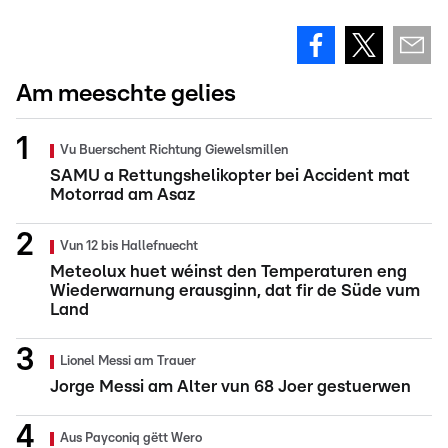
Am meeschte gelies
Vu Buerschent Richtung Giewelsmillen
SAMU a Rettungshelikopter bei Accident mat
Motorrad am Asaz
Vun 12 bis Hallefnuecht
Meteolux huet wéinst den Temperaturen eng
Wiederwarnung erausginn, dat fir de Süde vum
Land
Lionel Messi am Trauer
Jorge Messi am Alter vun 68 Joer gestuerwen
Aus Payconiq gëtt Wero