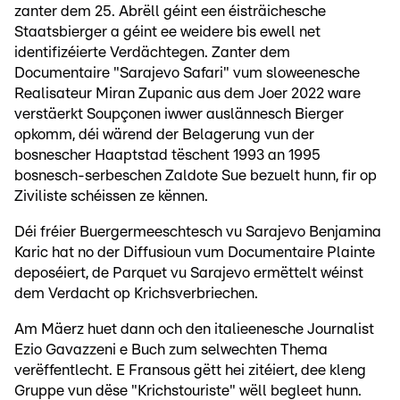
zanter dem 25. Abrëll géint een éisträichesche
Staatsbierger a géint ee weidere bis ewell net
identifizéierte Verdächtegen. Zanter dem
Documentaire "Sarajevo Safari" vum sloweenesche
Realisateur Miran Zupanic aus dem Joer 2022 ware
verstäerkt Soupçonen iwwer auslännesch Bierger
opkomm, déi wärend der Belagerung vun der
bosnescher Haaptstad tëschent 1993 an 1995
bosnesch-serbeschen Zaldote Sue bezuelt hunn, fir op
Ziviliste schéissen ze kënnen.
Déi fréier Buergermeeschtesch vu Sarajevo Benjamina
Karic hat no der Diffusioun vum Documentaire Plainte
deposéiert, de Parquet vu Sarajevo ermëttelt wéinst
dem Verdacht op Krichsverbriechen.
Am Mäerz huet dann och den italieenesche Journalist
Ezio Gavazzeni e Buch zum selwechten Thema
verëffentlecht. E Fransous gëtt hei zitéiert, dee kleng
Gruppe vun dëse "Krichstouriste" wëll begleet hunn.