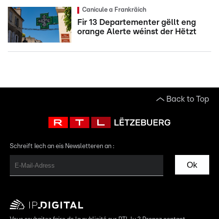
Canicule a Frankräich
Fir 13 Departementer gëllt eng
orange Alerte wéinst der Hëtzt
Back to Top
Schreift Iech an eis Newsletteren an :
Ok