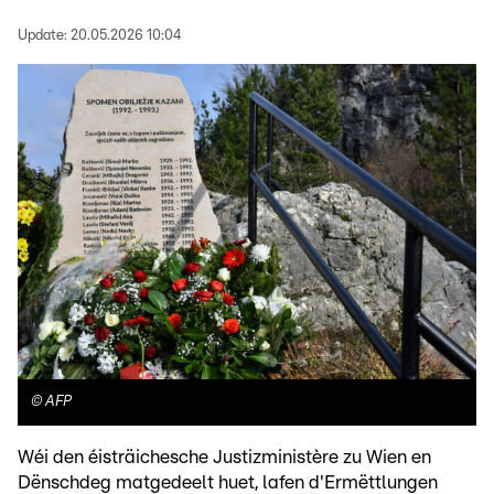
Update:
20.05.2026 10:04
©
AFP
Wéi den éisträichesche Justizministère zu Wien en
Dënschdeg matgedeelt huet, lafen d'Ermëttlungen