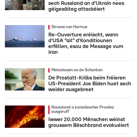
sech Russland an d'Ukrain nees
géigesäiteg attackéiert
Strooss vun Hormus
Re-Ouverture eréischt, wann
d'USA "all" d'Konditiounen
erfëllen, esou de Message vum
Iran
Metastasen an de Schanken
De Prostatt-Kriibs beim fréieren
US-President Joe Biden huet sech
weider ausgebreet
Noutstand a kanadescher Provënz
ausgeruff
Iwwer 20.000 Mënschen wéinst
groussem Bëschbrand evakuéiert