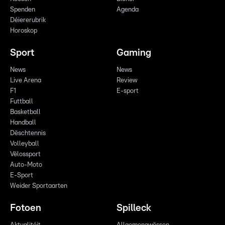
Spenden
Agenda
Déiererubrik
Horoskop
Sport
Gaming
News
News
Live Arena
Review
F1
E-sport
Futtball
Basketball
Handball
Dëschtennis
Volleyball
Vëlossport
Auto-Moto
E-Sport
Weider Sportaarten
Fotoen
Spilleck