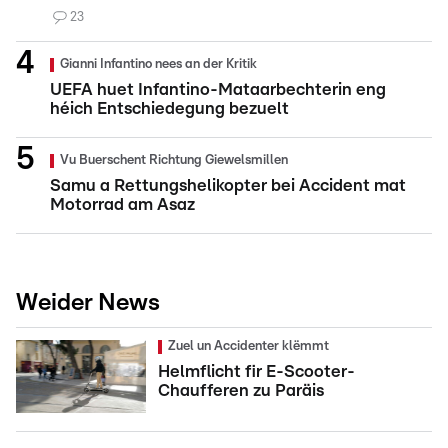
23
Gianni Infantino nees an der Kritik
UEFA huet Infantino-Mataarbechterin eng
héich Entschiedegung bezuelt
Vu Buerschent Richtung Giewelsmillen
Samu a Rettungshelikopter bei Accident mat
Motorrad am Asaz
Weider News
Zuel un Accidenter klëmmt
Helmflicht fir E-Scooter-
Chaufferen zu Paräis