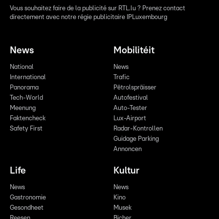
Vous souhaitez faire de la publicité sur RTL.lu ? Prenez contact
directement avec notre régie publicitaire IPLuxembourg
News
Mobilitéit
National
News
International
Trafic
Panorama
Pëtrolspräisser
Tech-World
Autofestival
Meenung
Auto-Tester
Faktencheck
Lux-Airport
Safety First
Radar-Kontrollen
Guidage Parking
Annoncen
Life
Kultur
News
News
Gastronomie
Kino
Gesondheet
Musek
Reesen
Bicher