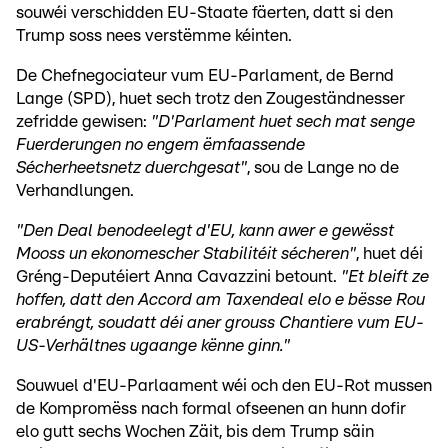
souwéi verschidden EU-Staate fäerten, datt si den
Trump soss nees verstëmme kéinten.
De Chefnegociateur vum EU-Parlament, de Bernd
Lange (SPD), huet sech trotz den Zougeständnesser
zefridde gewisen:
"D'Parlament huet sech mat senge
Fuerderungen no engem ëmfaassende
Sécherheetsnetz duerchgesat"
, sou de Lange no de
Verhandlungen.
"Den Deal benodeelegt d'EU, kann awer e gewësst
Mooss un ekonomescher Stabilitéit sécheren"
, huet déi
Gréng-Deputéiert Anna Cavazzini betount.
"Et bleift ze
hoffen, datt den Accord am Taxendeal elo e bësse Rou
erabréngt, soudatt déi aner grouss Chantiere vum EU-
US-Verhältnes ugaange kënne ginn."
Souwuel d'EU-Parlaament wéi och den EU-Rot mussen
de Kompromëss nach formal ofseenen an hunn dofir
elo gutt sechs Wochen Zäit, bis dem Trump säin