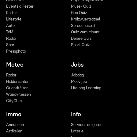
Aktualitéit
Allgemengwëssen
Events a Fester
Musek Quiz
Kultur
Geo Quiz
Lifestyle
Kräizwuerträtsel
Auto
Sproochespill
Télé
Quiz vum Mount
Radio
Déiere Quiz
Sport
Sport Quiz
Pressphoto
Meteo
Jobs
Radar
Jobdag
Nidderschléi
Moovijob
Quantitéiten
Lifelong Learning
Wandvitessen
CityClim
Immo
Info
Annoncen
Services de garde
Artikelen
Loterie