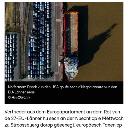
No fermem Drock vun den USA goufe sech d'Negociateure vun den
EU-Länner eens.
©
AFP/Archiv
Vertrieder aus dem Europaparlament an dem Rot vun
de 27-EU-Länner hu sech an der Nuecht op e Mëttwoch
zu Stroossbuerg dorop gëeenegt, europäesch Taxen op