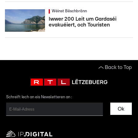
Wéinst Bëschbränn
Iwwer 200 Leit um Gardaséi
evakuéiert, och Touristen
Back to Top
Schreift Iech an eis Newsletteren an :
Ok