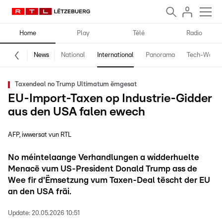
Home
Play
Télé
Radio
News
National
International
Panorama
Tech-World
Taxendeal no Trump Ultimatum ëmgesat
EU-Import-Taxen op Industrie-Gidder
aus den USA falen ewech
AFP, iwwersat vun RTL
No méintelaange Verhandlungen a widderhuelte
Menacë vum US-President Donald Trump ass de
Wee fir d'Ëmsetzung vum Taxen-Deal tëscht der EU
an den USA fräi.
Update:
20.05.2026 10:51