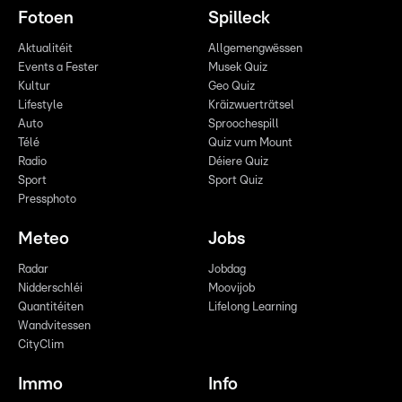
Fotoen
Spilleck
Aktualitéit
Allgemengwëssen
Events a Fester
Musek Quiz
Kultur
Geo Quiz
Lifestyle
Kräizwuerträtsel
Auto
Sproochespill
Télé
Quiz vum Mount
Radio
Déiere Quiz
Sport
Sport Quiz
Pressphoto
Meteo
Jobs
Radar
Jobdag
Nidderschléi
Moovijob
Quantitéiten
Lifelong Learning
Wandvitessen
CityClim
Immo
Info