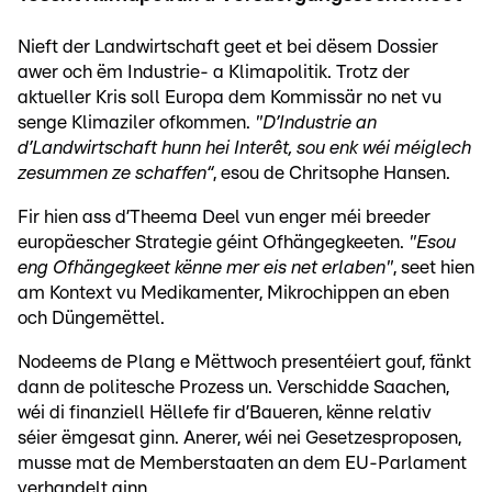
Nieft der Landwirtschaft geet et bei dësem Dossier
awer och ëm Industrie- a Klimapolitik. Trotz der
aktueller Kris soll Europa dem Kommissär no net vu
senge Klimaziler ofkommen.
"D’Industrie an
d’Landwirtschaft hunn hei Interêt, sou enk wéi méiglech
zesummen ze schaffen“
, esou de Chritsophe Hansen.
Fir hien ass d’Theema Deel vun enger méi breeder
europäescher Strategie géint Ofhängegkeeten.
"Esou
eng Ofhängegkeet kënne mer eis net erlaben"
, seet hien
am Kontext vu Medikamenter, Mikrochippen an eben
och Düngemëttel.
Nodeems de Plang e Mëttwoch presentéiert gouf, fänkt
dann de politesche Prozess un. Verschidde Saachen,
wéi di finanziell Hëllefe fir d’Baueren, kënne relativ
séier ëmgesat ginn. Anerer, wéi nei Gesetzesproposen,
musse mat de Memberstaaten an dem EU-Parlament
verhandelt ginn.