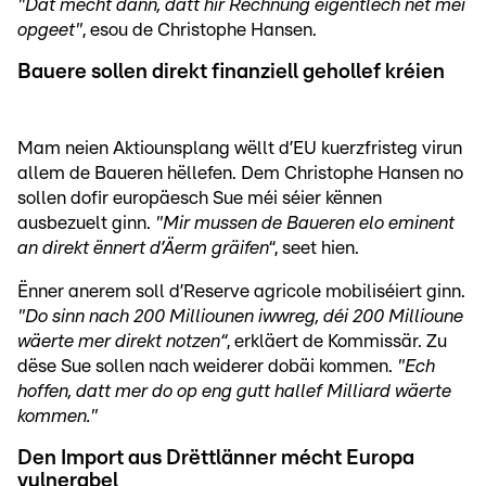
"Dat mécht dann, datt hir Rechnung eigentlech net méi
opgeet"
, esou de Christophe Hansen.
Bauere sollen direkt finanziell gehollef kréien
Mam neien Aktiounsplang wëllt d’EU kuerzfristeg virun
allem de Baueren hëllefen. Dem Christophe Hansen no
sollen dofir europäesch Sue méi séier kënnen
ausbezuelt ginn.
"Mir mussen de Baueren elo eminent
an direkt ënnert d’Äerm gräifen
“, seet hien.
Ënner anerem soll d’Reserve agricole mobiliséiert ginn.
"Do sinn nach 200 Milliounen iwwreg, déi 200 Millioune
wäerte mer direkt notzen“
, erkläert de Kommissär. Zu
dëse Sue sollen nach weiderer dobäi kommen.
"Ech
hoffen, datt mer do op eng gutt hallef Milliard wäerte
kommen."
Den Import aus Drëttlänner mécht Europa
vulnerabel