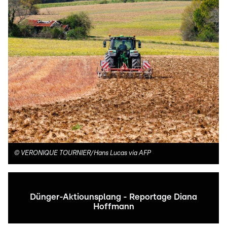
©
VERONIQUE TOURNIER/Hans Lucas via AFP
Dünger-Aktiounsplang - Reportage Diana
Hoffmann