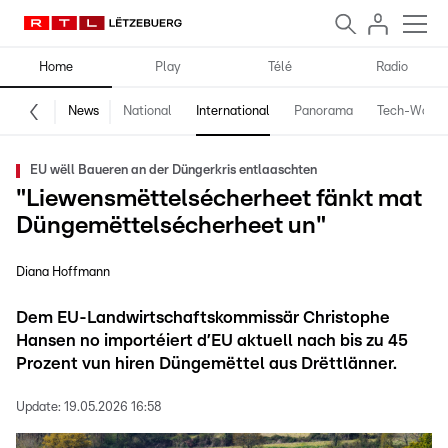
Home
Play
Télé
Radio
News
National
International
Panorama
Tech-World
EU wëll Baueren an der Düngerkris entlaaschten
"Liewensmëttelsécherheet fänkt mat
Düngemëttelsécherheet un"
Diana Hoffmann
Dem EU-Landwirtschaftskommissär Christophe
Hansen no importéiert d’EU aktuell nach bis zu 45
Prozent vun hiren Düngemëttel aus Drëttlänner.
Update:
19.05.2026 16:58