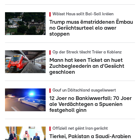
Wäisst Haus sollt Bal-Sall kréien
Trump muss ëmstriddenen Ëmbau
no Geriichtsurteel elo awer
stoppen
Op der Streck tëscht Tréier a Koblenz
Mann hat keen Ticket an huet
Zuchbegleederin an d'Gesiicht
geschloen
Gouf un Däitschland ausgeliwwert
12 Joer no Bankiwwerfall: 70 Joer
ale Verdächtegen a Spuenien
festgeholl ginn
Offiziell net géint Iran geriicht
Tierkei, Pakistan a Saudi-Arabien