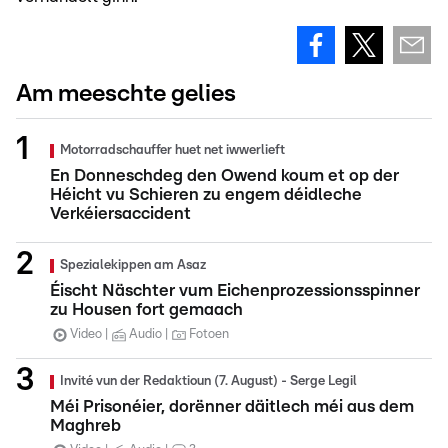
Am meeschte gelies
Motorradschauffer huet net iwwerlieft
En Donneschdeg den Owend koum et op der
Héicht vu Schieren zu engem déidleche
Verkéiersaccident
Spezialekippen am Asaz
Éischt Näschter vum Eichenprozessionsspinner
zu Housen fort gemaach
Video
Audio
Fotoen
Invité vun der Redaktioun (7. August) - Serge Legil
Méi Prisonéier, dorënner däitlech méi aus dem
Maghreb