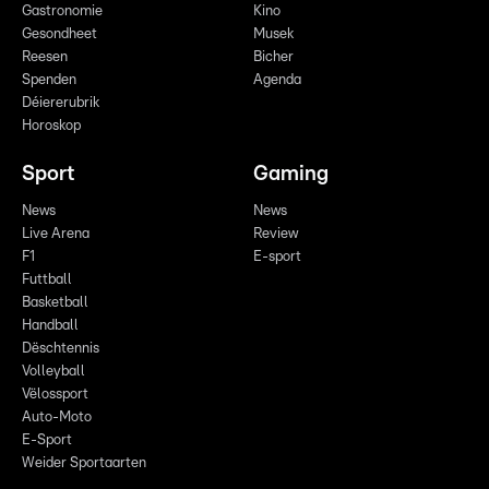
Gastronomie
Kino
Gesondheet
Musek
Reesen
Bicher
Spenden
Agenda
Déiererubrik
Horoskop
Sport
Gaming
News
News
Live Arena
Review
F1
E-sport
Futtball
Basketball
Handball
Dëschtennis
Volleyball
Vëlossport
Auto-Moto
E-Sport
Weider Sportaarten