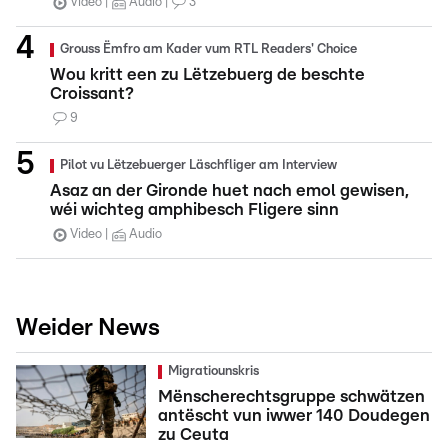
Video
Audio
3
Grouss Ëmfro am Kader vum RTL Readers' Choice
Wou kritt een zu Lëtzebuerg de beschte
Croissant?
9
Pilot vu Lëtzebuerger Läschfliger am Interview
Asaz an der Gironde huet nach emol gewisen,
wéi wichteg amphibesch Fligere sinn
Video
Audio
Weider News
Migratiounskris
Mënscherechtsgruppe schwätzen
antëscht vun iwwer 140 Doudegen
zu Ceuta