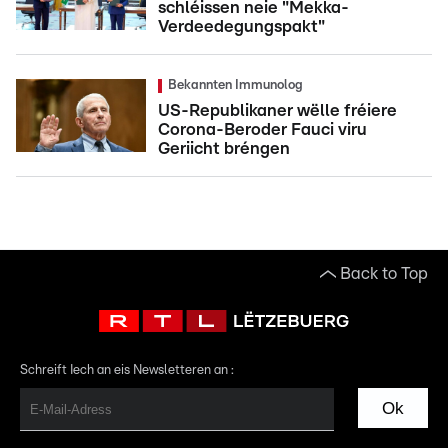
schléissen neie "Mekka-
Verdeedegungspakt"
Bekannten Immunolog
US-Republikaner wëlle fréiere
Corona-Beroder Fauci viru
Geriicht bréngen
Back to Top
Schreift Iech an eis Newsletteren an :
Ok