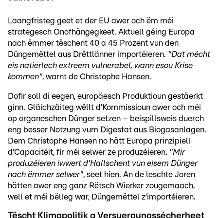
Laangfristeg geet et der EU awer och ëm méi
strategesch Onofhängegkeet. Aktuell géing Europa
nach ëmmer tëschent 40 a 45 Prozent vun den
Düngemëttel aus Drëttlänner importéieren.
"Dat mécht
eis natierlech extreem vulnerabel, wann esou Krise
kommen"
, warnt de Christophe Hansen.
Dofir soll di eegen, europäesch Produktioun gestäerkt
ginn. Gläichzäiteg wëllt d’Kommissioun awer och méi
op organeschen Dünger setzen – beispillsweis duerch
eng besser Notzung vum Digestat aus Biogasanlagen.
Dem Christophe Hansen no hätt Europa prinzipiell
d’Capacitéit, fir méi selwer ze produzéieren.
"Mir
produzéieren iwwert d'Hallschent vun eisem Dünger
nach ëmmer selwer"
, seet hien. An de leschte Joren
hätten awer eng ganz Rëtsch Wierker zougemaach,
well et méi bëlleg war, Düngemëttel z’importéieren.
Tëscht Klimapolitik a Versuergungssécherheet