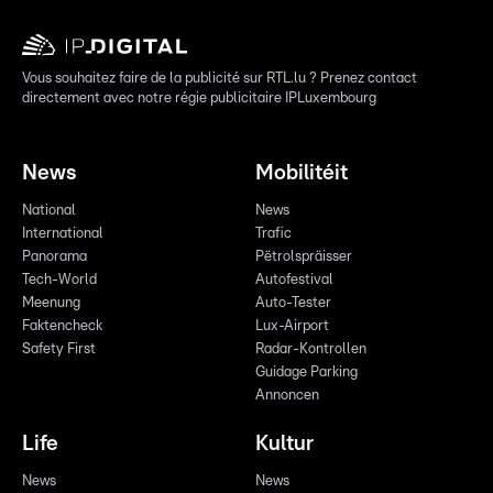
Vous souhaitez faire de la publicité sur RTL.lu ? Prenez contact
directement avec notre régie publicitaire IPLuxembourg
News
Mobilitéit
National
News
International
Trafic
Panorama
Pëtrolspräisser
Tech-World
Autofestival
Meenung
Auto-Tester
Faktencheck
Lux-Airport
Safety First
Radar-Kontrollen
Guidage Parking
Annoncen
Life
Kultur
News
News