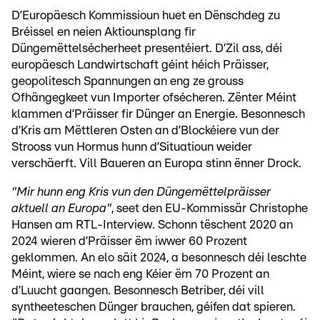
D’Europäesch Kommissioun huet en Dënschdeg zu
Bréissel en neien Aktiounsplang fir
Düngemëttelsécherheet presentéiert. D’Zil ass, déi
europäesch Landwirtschaft géint héich Präisser,
geopolitesch Spannungen an eng ze grouss
Ofhängegkeet vun Importer ofsécheren. Zënter Méint
klammen d’Präisser fir Dünger an Energie. Besonnesch
d’Kris am Mëttleren Osten an d’Blockéiere vun der
Strooss vun Hormus hunn d’Situatioun weider
verschäerft. Vill Baueren an Europa stinn ënner Drock.
"Mir hunn eng Kris vun den Düngemëttelpräisser
aktuell an Europa"
, seet den EU-Kommissär Christophe
Hansen am RTL-Interview. Schonn tëschent 2020 an
2024 wieren d’Präisser ëm iwwer 60 Prozent
geklommen. An elo säit 2024, a besonnesch déi leschte
Méint, wiere se nach eng Kéier ëm 70 Prozent an
d’Luucht gaangen. Besonnesch Betriber, déi vill
syntheeteschen Dünger brauchen, géifen dat spieren.