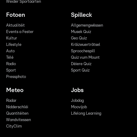
Weider Sportaarten
Fotoen
Spilleck
Aktualitéit
Allgemengwëssen
Events a Fester
Musek Quiz
Kultur
Geo Quiz
Lifestyle
Kräizwuerträtsel
Auto
Sproochespill
Télé
Quiz vum Mount
Radio
Déiere Quiz
Sport
Sport Quiz
Pressphoto
Meteo
Jobs
Radar
Jobdag
Nidderschléi
Moovijob
Quantitéiten
Lifelong Learning
Wandvitessen
CityClim