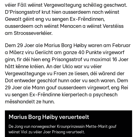
véier Fäll wéinst Vergewaltegung schëlleg geschwat.
D'Prisongsstrof krut hien ausserdeem nach wéinst
Gewalt géint eng vu sengen Ex-Frëndinnen,
ausserdeem och wéinst Menacen a wéinst Verstéiss
am Stroosseverkéier.
Dem 29 Joer ale Marius Borg Høiby waren am Februar
a Mäerz viru Geriicht am ganze 40 Punkte virgeworf
ginn, fir déi hien eng Prisongsstrof vu maximal 16 Joer
hätt kënne kréien. An der Uklo war vu véier
Vergewaltegunge vu Fraen ze liesen, déi wärend der
Dot entweder geschlof hunn oder vu sech waren. Dem
29 Joer ale Mann gouf ausserdeem virgeworf, eng Rei
vu sengen Ex-Frëndinne kierperlech a psychesch
mësshandelt ze hunn.
Marius Borg Høiby veruerteelt
De Jong vun norwegescher Krounprinzessin Mette-Marit gouf
wéinst Viol zu véier Joer Prisong verurteelt.