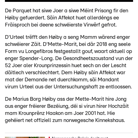
De Parquet hat siwe Joer a siwe Méint Prisong fir den
Høiby gefuerdert. Säin Affekot huet allerdéngs ee
Fräisproch bei deene schwéierste Virwërf gefrot.
D'Urteel trëfft den Høiby a seng Mamm wärend enger
schwéierer Zäit. D'Mette-Marit, bei där 2018 eng seele
Form vu Longefibros festgestallt gouf, waart aktuell op
enger Spender-Long. De Gesondheetszoustand vun der
52 Joer aler Krounprinzessin huet sech an der Lescht
däitlech verschlechtert. Dem Høiby säin Affekot war
mat der Demande net duerchkomm, säi Mandant
virum Urteel aus der Untersuchungshaft ze entloossen.
De Marius Borg Høiby ass der Mette-Marit hire Jong
aus enger fréierer Bezéiung, déi si virun hirer Hochzäit
mam Krounprënz Haakon am Joer 2001 hat. Hie
gehéiert net offiziell zum norwegesche Kinnekshaus.