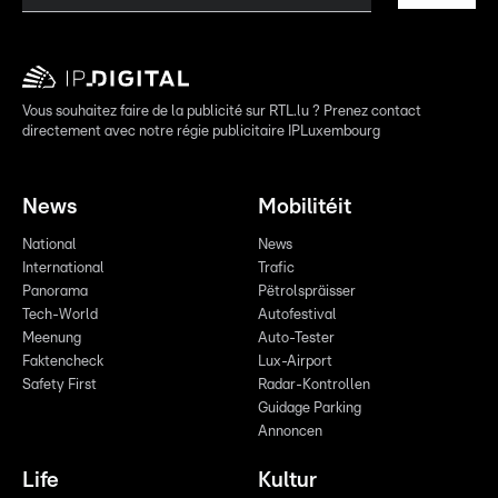
Vous souhaitez faire de la publicité sur RTL.lu ? Prenez contact
directement avec notre régie publicitaire IPLuxembourg
News
Mobilitéit
National
News
International
Trafic
Panorama
Pëtrolspräisser
Tech-World
Autofestival
Meenung
Auto-Tester
Faktencheck
Lux-Airport
Safety First
Radar-Kontrollen
Guidage Parking
Annoncen
Life
Kultur