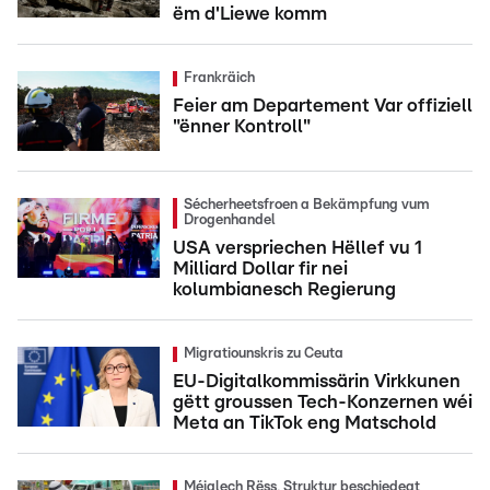
ëm d'Liewe komm
Frankräich
Feier am Departement Var offiziell
"ënner Kontroll"
Sécherheetsfroen a Bekämpfung vum
Drogenhandel
USA verspriechen Hëllef vu 1
Milliard Dollar fir nei
kolumbianesch Regierung
Migratiounskris zu Ceuta
EU-Digitalkommissärin Virkkunen
gëtt groussen Tech-Konzernen wéi
Meta an TikTok eng Matschold
Méiglech Rëss, Struktur beschiedegt