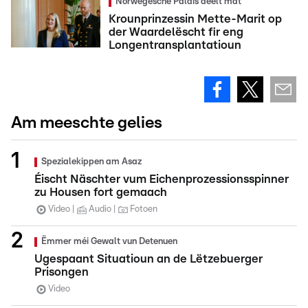
Norwegesche Palais deelt mat
Krounprinzessin Mette-Marit op
der Waardelëscht fir eng
Longentransplantatioun
Am meeschte gelies
Spezialekippen am Asaz
Éischt Näschter vum Eichenprozessionsspinner
zu Housen fort gemaach
Video
Audio
Fotoen
Ëmmer méi Gewalt vun Detenuen
Ugespaant Situatioun an de Lëtzebuerger
Prisongen
Video