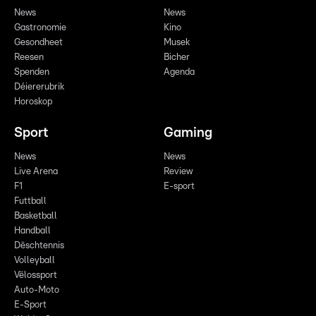
News
News
Gastronomie
Kino
Gesondheet
Musek
Reesen
Bicher
Spenden
Agenda
Déiererubrik
Horoskop
Sport
Gaming
News
News
Live Arena
Review
F1
E-sport
Futtball
Basketball
Handball
Dëschtennis
Volleyball
Vëlossport
Auto-Moto
E-Sport