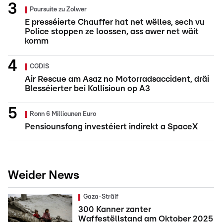
Poursuite zu Zolwer
E presséierte Chauffer hat net wëlles, sech vu
Police stoppen ze loossen, ass awer net wäit
komm
CGDIS
Air Rescue am Asaz no Motorradsaccident, dräi
Blesséierter bei Kollisioun op A3
Ronn 6 Milliounen Euro
Pensiounsfong investéiert indirekt a SpaceX
Weider News
Gaza-Sträif
300 Kanner zanter
Waffestëllstand am Oktober 2025