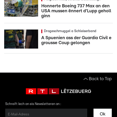
Honnerte Boeing 737 Max an den
USA mussen ënnert d'Lupp geholl
ginn
Drogeschmuggel a Schleiserband
A Spuenien ass der Guardia Civil e
grousse Coup gelongen
Back to Top
Schreift Iech an eis Newsletteren an :
Ok