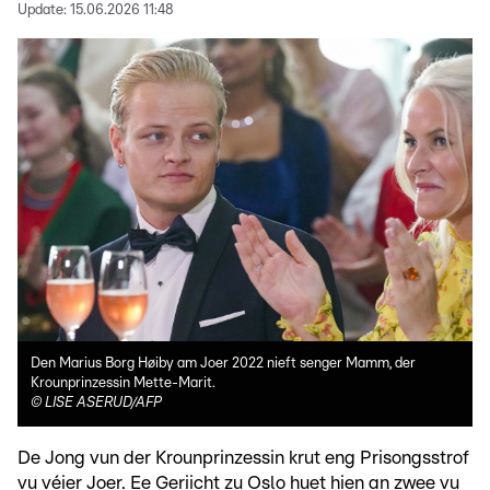
Update:
15.06.2026 11:48
Den Marius Borg Høiby am Joer 2022 nieft senger Mamm, der
Krounprinzessin Mette-Marit.
©
LISE ASERUD/AFP
De Jong vun der Krounprinzessin krut eng Prisongsstrof
vu véier Joer. Ee Geriicht zu Oslo huet hien an zwee vu