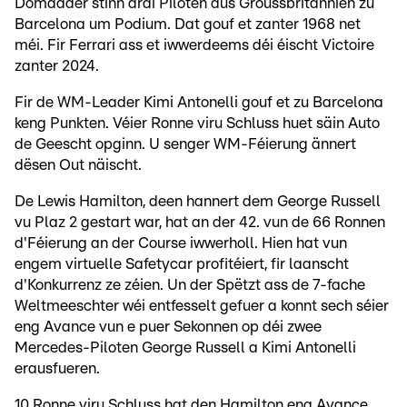
Domadder stinn dräi Piloten aus Groussbritannien zu
Barcelona um Podium. Dat gouf et zanter 1968 net
méi. Fir Ferrari ass et iwwerdeems déi éischt Victoire
zanter 2024.
Fir de WM-Leader Kimi Antonelli gouf et zu Barcelona
keng Punkten. Véier Ronne viru Schluss huet säin Auto
de Geescht opginn. U senger WM-Féierung ännert
dësen Out näischt.
De Lewis Hamilton, deen hannert dem George Russell
vu Plaz 2 gestart war, hat an der 42. vun de 66 Ronnen
d'Féierung an der Course iwwerholl. Hien hat vun
engem virtuelle Safetycar profitéiert, fir laanscht
d'Konkurrenz ze zéien. Un der Spëtzt ass de 7-fache
Weltmeeschter wéi entfesselt gefuer a konnt sech séier
eng Avance vun e puer Sekonnen op déi zwee
Mercedes-Piloten George Russell a Kimi Antonelli
erausfueren.
10 Ronne viru Schluss hat den Hamilton eng Avance