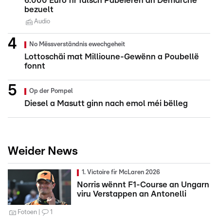
6.000 Euro fir falsch Pabeieren an Demarchë
bezuelt
Audio
No Mëssverständnis ewechgeheit
Lottoschäi mat Millioune-Gewënn a Poubellë
fonnt
Op der Pompel
Diesel a Masutt ginn nach emol méi bëlleg
Weider News
1. Victoire fir McLaren 2026
Norris wënnt F1-Course an Ungarn
viru Verstappen an Antonelli
Fotoen
1