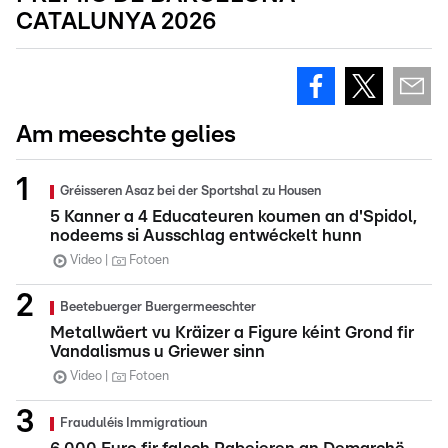
CATALUNYA 2026
Am meeschte gelies
Gréisseren Asaz bei der Sportshal zu Housen
5 Kanner a 4 Educateuren koumen an d'Spidol,
nodeems si Ausschlag entwéckelt hunn
Video
Fotoen
Beetebuerger Buergermeeschter
Metallwäert vu Kräizer a Figure kéint Grond fir
Vandalismus u Griewer sinn
Video
Fotoen
Frauduléis Immigratioun