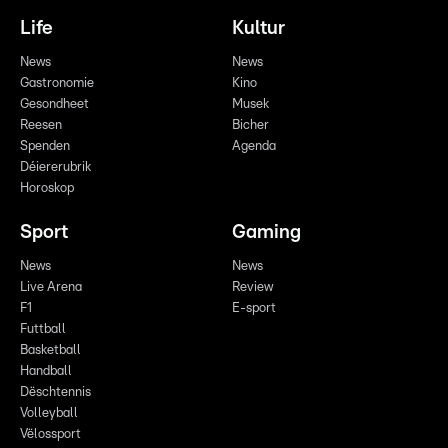
Life
Kultur
News
News
Gastronomie
Kino
Gesondheet
Musek
Reesen
Bicher
Spenden
Agenda
Déiererubrik
Horoskop
Sport
Gaming
News
News
Live Arena
Review
F1
E-sport
Futtball
Basketball
Handball
Dëschtennis
Volleyball
Vëlossport