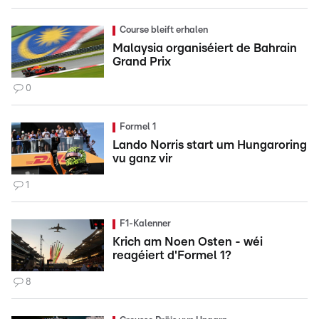
Course bleift erhalen
Malaysia organiséiert de Bahrain
Grand Prix
0
Formel 1
Lando Norris start um Hungaroring
vu ganz vir
1
F1-Kalenner
Krich am Noen Osten - wéi
reagéiert d'Formel 1?
8