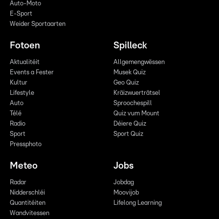
Auto-Moto
E-Sport
Weider Sportaarten
Fotoen
Spilleck
Aktualitéit
Allgemengwëssen
Events a Fester
Musek Quiz
Kultur
Geo Quiz
Lifestyle
Kräizwuerträtsel
Auto
Sproochespill
Télé
Quiz vum Mount
Radio
Déiere Quiz
Sport
Sport Quiz
Pressphoto
Meteo
Jobs
Radar
Jobdag
Nidderschléi
Moovijob
Quantitéiten
Lifelong Learning
Wandvitessen