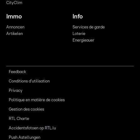
CityClim
Immo
Info
Annoncen
Services de garde
Artikelen
Loterie
Energieauer
Feedback
Conditions d'utilisation
Privacy
Politique en matière de cookies
Gestion des cookies
RTL Charte
Accidentsfotoen op RTL.lu
Push Astellungen