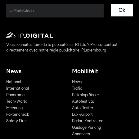
Ok
Vous souhaitez faire de la publicité sur RTL.lu ? Prenez contact
directement avec notre régie publicitaire IPLuxembourg
News
Mobilitéit
National
News
International
Trafic
Panorama
Pëtrolspräisser
Tech-World
Autofestival
Meenung
Auto-Tester
Faktencheck
Lux-Airport
Safety First
Radar-Kontrollen
Guidage Parking
Annoncen