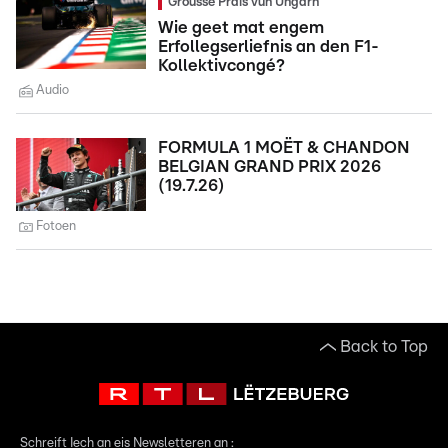
Grousse Präis vun Ungarn
Wie geet mat engem
Erfollegserliefnis an den F1-
Kollektivcongé?
Audio
FORMULA 1 MOËT & CHANDON
BELGIAN GRAND PRIX 2026
(19.7.26)
Fotoen
Back to Top
Schreift Iech an eis Newsletteren an :