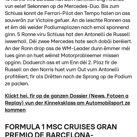
vun eelef Sekonnen op de Mercedes-Duo. Bis zum
Schluss konnt de Ferrari-Pilot den Tempo halen an ass
souverän zur Victoire gefuer. An de leschte Ronnen ass
et ëm déi weider Podiumsplazen nach emol spannend
ginn. 5 Ronne viru Schluss hat den Antonelli de Russell
iwwerholl. Déi zwee Mercedes hate sech dobäi beréiert.
An der Ronn drop ass de WM-Leader dunn ëmmer méi
lues ginn an huet wéinst Motorprobleemer missen
opginn. Doduerch ass et um Enn déi 2. Plaz fir de
Russell an den Norris huet vum Out vum Antonelli
profitéiert, fir als Drëtten nach de Sprong op de Podium
ze packen.
Klickt hei, fir op de ganzen Dossier (News, Fotoen a
Replay) vun der Kinneksklass am Automobilsport ze
kommen
FORMULA 1 MSC CRUISES GRAN
PREMIO DE BARCELONA-