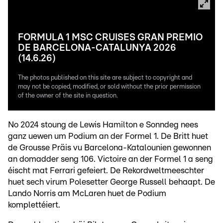
FORMULA 1 MSC CRUISES GRAN PREMIO
DE BARCELONA-CATALUNYA 2026
(14.6.26)
The photos published on this site are subject to copyright and
may not be copied, modified, or sold without the prior permission
of the owner of the site in question.
No 2024 stoung de Lewis Hamilton e Sonndeg nees
ganz uewen um Podium an der Formel 1. De Britt huet
de Grousse Präis vu Barcelona-Katalounien gewonnen
an domadder seng 106. Victoire an der Formel 1 a seng
éischt mat Ferrari gefeiert. De Rekordweltmeeschter
huet sech virum Polesetter George Russell behaapt. De
Lando Norris am McLaren huet de Podium
komplettéiert.