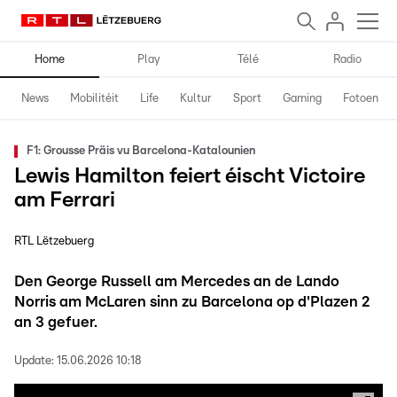
Home
Play
Télé
Radio
News
Mobilitéit
Life
Kultur
Sport
Gaming
Fotoen
F1: Grousse Präis vu Barcelona-Katalounien
Lewis Hamilton feiert éischt Victoire
am Ferrari
RTL Lëtzebuerg
Den George Russell am Mercedes an de Lando
Norris am McLaren sinn zu Barcelona op d'Plazen 2
an 3 gefuer.
Update:
15.06.2026 10:18