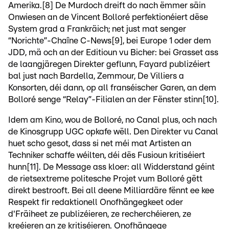
Amerika.[8] De Murdoch dreift do nach ëmmer säin
Onwiesen an de Vincent Bolloré perfektionéiert dëse
System grad a Frankräich; net just mat senger
“Norichte”-Chaîne C-News[9], bei Europe 1 oder dem
JDD, mä och an der Editioun vu Bicher: bei Grasset ass
de laangjäregen Direkter geflunn, Fayard publizéiert
bal just nach Bardella, Zemmour, De Villiers a
Konsorten, déi dann, op all franséischer Garen, an dem
Bolloré senge “Relay”-Filialen an der Fënster stinn[10].
Idem am Kino, wou de Bolloré, no Canal plus, och nach
de Kinosgrupp UGC opkafe wëll. Den Direkter vu Canal
huet scho gesot, dass si net méi mat Artisten an
Techniker schaffe wéilten, déi dës Fusioun kritiséiert
hunn[11]. De Message ass kloer: all Widderstand géint
de rietsextreme politesche Projet vum Bolloré gëtt
direkt bestrooft. Bei all deene Milliardäre fënnt ee kee
Respekt fir redaktionell Onofhängegkeet oder
d'Fräiheet ze publizéieren, ze recherchéieren, ze
kreéieren an ze kritiséieren. Onofhängege