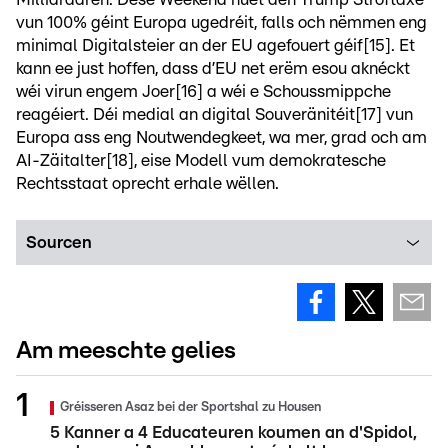
vun 100% géint Europa ugedréit, falls och nëmmen eng
minimal Digitalsteier an der EU agefouert géif[15]. Et
kann ee just hoffen, dass d’EU net erëm esou aknéckt
wéi virun engem Joer[16] a wéi e Schoussmippche
reagéiert. Déi medial an digital Souveränitéit[17] vun
Europa ass eng Noutwendegkeet, wa mer, grad och am
AI-Zäitalter[18], eise Modell vum demokratesche
Rechtsstaat oprecht erhale wëllen.
Sourcen
Am meeschte gelies
Gréisseren Asaz bei der Sportshal zu Housen
5 Kanner a 4 Educateuren koumen an d'Spidol,