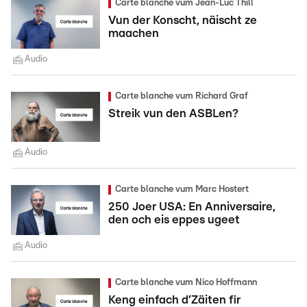
Carte blanche vum Jean-Luc Thill
Vun der Konscht, näischt ze
maachen
Audio
Carte blanche vum Richard Graf
Streik vun den ASBLen?
Audio
Carte blanche vum Marc Hostert
250 Joer USA: En Anniversaire,
den och eis eppes ugeet
Audio
Carte blanche vum Nico Hoffmann
Keng einfach d’Zäiten fir