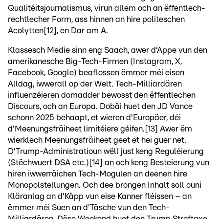
Qualitéitsjournalismus, virun allem och an ëffentlech-
rechtlecher Form, ass hinnen an hire politeschen
Acolytten[12], en Dar am A.
Klassesch Medie sinn eng Saach, awer d‘Appe vun den
amerikanesche Big-Tech-Firmen (Instagram, X,
Facebook, Google) beaflossen ëmmer méi eisen
Alldag, iwwerall op der Welt. Tech-Milliardären
influenzéieren domadder bewosst den ëffentlechen
Discours, och an Europa. Dobäi huet den JD Vance
schonn 2025 behaapt, et wieren d'Europäer, déi
d'Meenungsfräiheet limitéiere géifen.[13] Awer ëm
wierklech Meenungsfräiheet geet et hei guer net.
D'Trump-Administratioun wëll just keng Reguléierung
(Stëchwuert DSA etc.)[14] an och keng Besteierung vun
hiren iwwerräichen Tech-Mogulen an deenen hire
Monopolstellungen. Och dee brongen Inhalt soll ouni
Kläranlag an d'Käpp vun eise Kanner fléissen – an
ëmmer méi Suen an d'Täsche vun den Tech-
Milliardären. Dëse Weekend huet den Trump Stroftaxe