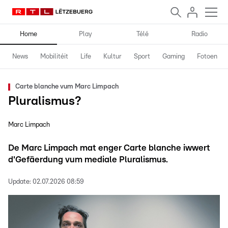
Home
Play
Télé
Radio
News
Mobilitéit
Life
Kultur
Sport
Gaming
Fotoen
Carte blanche vum Marc Limpach
Pluralismus?
Marc Limpach
De Marc Limpach mat enger Carte blanche iwwert
d'Gefäerdung vum mediale Pluralismus.
Update:
02.07.2026 08:59