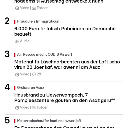
nodeems si Ausschlag entwéckelt hunn
Video
Fotoen
Frauduléis Immigratioun
6.000 Euro fir falsch Pabeieren an Demarchë
bezuelt
Audio
Air Rescue mécht CGDIS Virwërf
Material fir Läschaarbechten aus der Loft scho
virun 20 Joer kaf, war awer ni am Asaz
Video
28
Gréisseren Asaz
Hausbrand zu Uewerwampech, 7
Pompjeeszentere goufen an den Asaz geruff
Video
Fotoen
Motorradschauffer huet net iwwerlieft