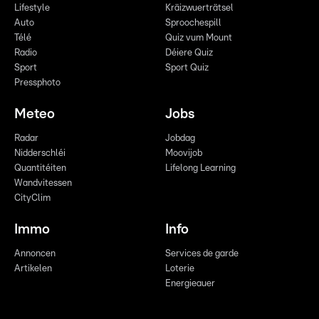
Lifestyle
Kräizwuerträtsel
Auto
Sproochespill
Télé
Quiz vum Mount
Radio
Déiere Quiz
Sport
Sport Quiz
Pressphoto
Meteo
Jobs
Radar
Jobdag
Nidderschléi
Moovijob
Quantitéiten
Lifelong Learning
Wandvitessen
CityClim
Immo
Info
Annoncen
Services de garde
Artikelen
Loterie
Energieauer