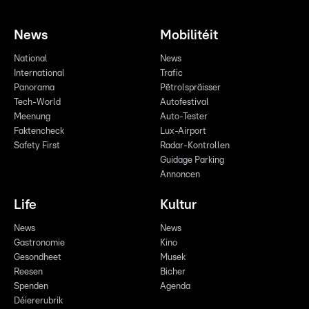
News
Mobilitéit
National
News
International
Trafic
Panorama
Pëtrolspräisser
Tech-World
Autofestival
Meenung
Auto-Tester
Faktencheck
Lux-Airport
Safety First
Radar-Kontrollen
Guidage Parking
Annoncen
Life
Kultur
News
News
Gastronomie
Kino
Gesondheet
Musek
Reesen
Bicher
Spenden
Agenda
Déiererubrik