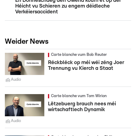
En Donneschdeg den Owend koum et op der
Héicht vu Schieren zu engem déidleche
Verkéiersaccident
Weider News
Carte blanche vum Bob Reuter
Réckbléck op méi wéi zéng Joer
Trennung vu Kierch a Staat
Audio
Carte blanche vum Tom Wirion
Lëtzebuerg brauch nees méi
wirtschaftlech Dynamik
Audio