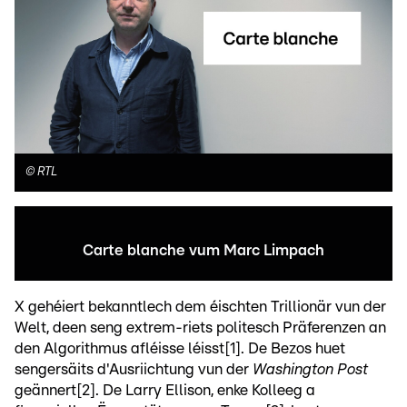
©
RTL
Carte blanche vum Marc Limpach
X gehéiert bekanntlech dem éischten Trillionär vun der
Welt, deen seng extrem-riets politesch Präferenzen an
den Algorithmus afléisse léisst[1]. De Bezos huet
sengersäits d'Ausriichtung vun der
Washington Post
geännert[2]. De Larry Ellison, enke Kolleeg a