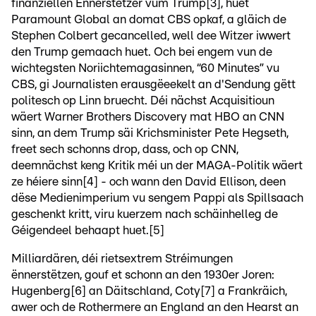
finanziellen Ënnerstëtzer vum Trump[3], huet
Paramount Global an domat CBS opkaf, a gläich de
Stephen Colbert gecancelled, well dee Witzer iwwert
den Trump gemaach huet. Och bei engem vun de
wichtegsten Noriichtemagasinnen, “60 Minutes” vu
CBS, gi Journalisten erausgëeekelt an d'Sendung gëtt
politesch op Linn bruecht. Déi nächst Acquisitioun
wäert Warner Brothers Discovery mat HBO an CNN
sinn, an dem Trump säi Krichsminister Pete Hegseth,
freet sech schonns drop, dass, och op CNN,
deemnächst keng Kritik méi un der MAGA-Politik wäert
ze héiere sinn[4] - och wann den David Ellison, deen
dëse Medienimperium vu sengem Pappi als Spillsaach
geschenkt kritt, viru kuerzem nach schäinhelleg de
Géigendeel behaapt huet.[5]
Milliardären, déi rietsextrem Stréimungen
ënnerstëtzen, gouf et schonn an den 1930er Joren:
Hugenberg[6] an Däitschland, Coty[7] a Frankräich,
awer och de Rothermere an England an den Hearst an