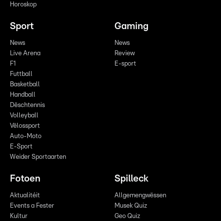
Horoskop
Sport
Gaming
News
News
Live Arena
Review
F1
E-sport
Futtball
Basketball
Handball
Dëschtennis
Volleyball
Vëlossport
Auto-Moto
E-Sport
Weider Sportaarten
Fotoen
Spilleck
Aktualitéit
Allgemengwëssen
Events a Fester
Musek Quiz
Kultur
Geo Quiz