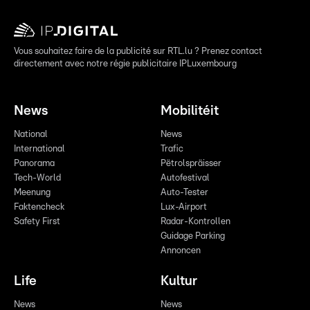
Vous souhaitez faire de la publicité sur RTL.lu ? Prenez contact
directement avec notre régie publicitaire IPLuxembourg
News
Mobilitéit
National
News
International
Trafic
Panorama
Pëtrolspräisser
Tech-World
Autofestival
Meenung
Auto-Tester
Faktencheck
Lux-Airport
Safety First
Radar-Kontrollen
Guidage Parking
Annoncen
Life
Kultur
News
News