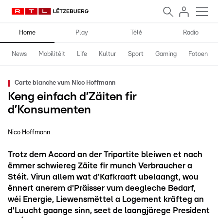
Home
Play
Télé
Radio
News
Mobilitéit
Life
Kultur
Sport
Gaming
Fotoen
Carte blanche vum Nico Hoffmann
Keng einfach d’Zäiten fir
d’Konsumenten
Nico Hoffmann
Trotz dem Accord an der Tripartite bleiwen et nach
ëmmer schwiereg Zäite fir munch Verbraucher a
Stéit. Virun allem wat d'Kafkraaft ubelaangt, wou
ënnert anerem d'Präisser vum deegleche Bedarf,
wéi Energie, Liewensmëttel a Logement kräfteg an
d'Luucht gaange sinn, seet de laangjärege President