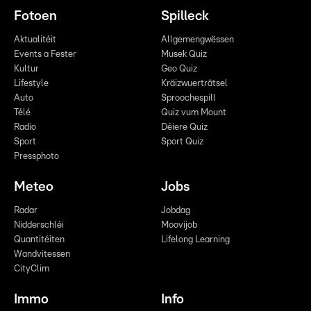
Fotoen
Spilleck
Aktualitéit
Allgemengwëssen
Events a Fester
Musek Quiz
Kultur
Geo Quiz
Lifestyle
Kräizwuerträtsel
Auto
Sproochespill
Télé
Quiz vum Mount
Radio
Déiere Quiz
Sport
Sport Quiz
Pressphoto
Meteo
Jobs
Radar
Jobdag
Nidderschléi
Moovijob
Quantitéiten
Lifelong Learning
Wandvitessen
CityClim
Immo
Info