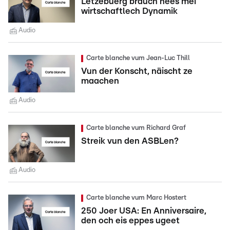
Lëtzebuerg brauch nees méi
wirtschaftlech Dynamik
Audio
Carte blanche vum Jean-Luc Thill
Vun der Konscht, näischt ze
maachen
Audio
Carte blanche vum Richard Graf
Streik vun den ASBLen?
Audio
Carte blanche vum Marc Hostert
250 Joer USA: En Anniversaire,
den och eis eppes ugeet