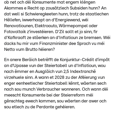
ob net och déi Konsumente mat engem kléngen
Akommes e Recht op zousätzlech Subsiden hunn? An
dat well si Schwieregkeeten hunn, trotz de staatlechen
Hëllefen, iwwerhaapt an d'Energiewend, wéi
Renovatiounen, Elektroauto, Wärmepompel oder
Fotovoltaik z‘investéieren. D'Zil sollt et jo sinn, fir
d'Kafkraaft ze stäerken an d'Inflatioun ze bremsen. Wéi
dacks hu mir vum Finanzminister dee Sproch vu méi
Netto vum Brutto héieren?
En anere Beräich betrëfft de Konjunktur-Crédit d’impôt
an d‘Upasse vun der Steiertabell un d'Inflatioun, wou
nach ëmmer en Ausgläich vun 2,5 Indextranchë
virzehuele sinn. A wann et 2028 zu der Aféierung vun
enger eenheetlecher Steiertabell kënnt, wäerten sech
nach sou munch Verbraucher wonneren. Och wann déi
meescht Konsumente bei der Steierreform méi
gënschteg ewech kommen, sou wäerten der awer och
sou etlech zu de Perdante gehéieren.