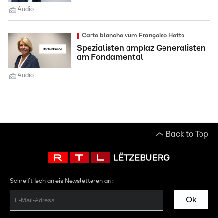
Audio
Carte blanche vum Françoise Hetto
Spezialisten amplaz Generalisten
am Fondamental
Audio
Back to Top
Schreift Iech an eis Newsletteren an :
Ok