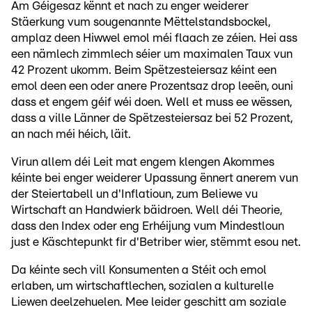
Am Géigesaz kënnt et nach zu enger weiderer
Stäerkung vum sougenannte Mëttelstandsbockel,
amplaz deen Hiwwel emol méi flaach ze zéien. Hei ass
een nämlech zimmlech séier um maximalen Taux vun
42 Prozent ukomm. Beim Spëtzesteiersaz kéint een
emol deen een oder anere Prozentsaz drop leeën, ouni
dass et engem géif wéi doen. Well et muss ee wëssen,
dass a ville Länner de Spëtzesteiersaz bei 52 Prozent,
an nach méi héich, läit.
Virun allem déi Leit mat engem klengen Akommes
kéinte bei enger weiderer Upassung ënnert anerem vun
der Steiertabell un d'Inflatioun, zum Beliewe vu
Wirtschaft an Handwierk bäidroen. Well déi Theorie,
dass den Index oder eng Erhéijung vum Mindestloun
just e Käschtepunkt fir d'Betriber wier, stëmmt esou net.
Da kéinte sech vill Konsumenten a Stéit och emol
erlaben, um wirtschaftlechen, sozialen a kulturelle
Liewen deelzehuelen. Mee leider geschitt am soziale