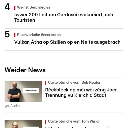
Wéinst Bëschbränn
Iwwer 200 Leit um Gardaséi evakuéiert, och
Touristen
Fluchverkéier ënnerbrach
Vulkan Ätna op Sizilien op en Neits ausgebrach
Weider News
Carte blanche vum Bob Reuter
Réckbléck op méi wéi zéng Joer
Trennung vu Kierch a Staat
Audio
Carte blanche vum Tom Wirion