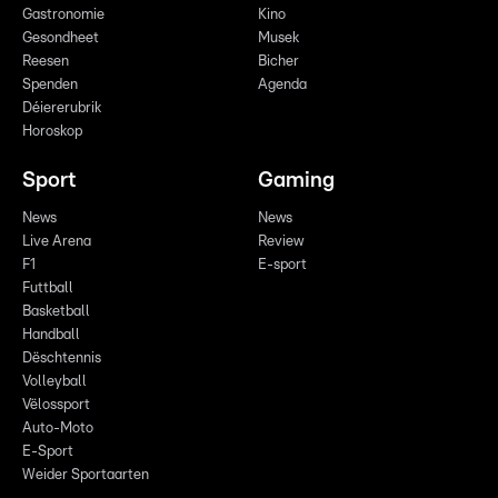
Gastronomie
Kino
Gesondheet
Musek
Reesen
Bicher
Spenden
Agenda
Déiererubrik
Horoskop
Sport
Gaming
News
News
Live Arena
Review
F1
E-sport
Futtball
Basketball
Handball
Dëschtennis
Volleyball
Vëlossport
Auto-Moto
E-Sport
Weider Sportaarten