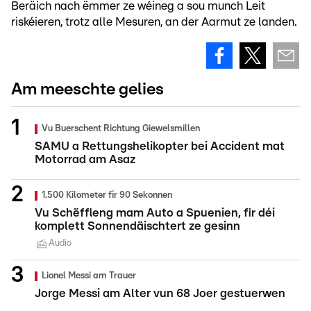
Beräich nach ëmmer ze wéineg a sou munch Leit
riskéieren, trotz alle Mesuren, an der Aarmut ze landen.
Am meeschte gelies
Vu Buerschent Richtung Giewelsmillen
SAMU a Rettungshelikopter bei Accident mat
Motorrad am Asaz
1.500 Kilometer fir 90 Sekonnen
Vu Schëffleng mam Auto a Spuenien, fir déi
komplett Sonnendäischtert ze gesinn
Audio
Lionel Messi am Trauer
Jorge Messi am Alter vun 68 Joer gestuerwen