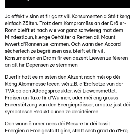
Jo effektiv sinn et fir ganz vill Konsumenten a Stéit keng
einfach Zäiten. Trotz dem Kompromëss an der Dräier-
Ronn bleift et nach wie vor ganz schwiereg mat dem
Mindestloun, klenge Gehälter a Renten all Mount
iwwert d'Ronnen ze kommen. Och wann den Accord
sécherlech ze begréissen ass, bleift et fir vill
Konsumenten en Dram fir een dezent Liewen ze féieren
an all hir Depensen ze stemmen.
Duerfir hätt ee missten den Akzent nach méi op déi
kléng Akommesse leeën, wéi z.B. d'Erofsetze vun der
TVA op den Alldagsprodukter, wéi Liewensmëttel,
Fraisen an Taxe fir d'Wunnen, oder méi eng grouss
Ënnerstëtzung vun den Energiepräisser, amplaz just déi
symbolesch Reduktiounen ze decidéieren.
Och wann ëmmer nees déi Mesure fir déi fossil
Energien a Froe gestallt ginn, stellt sech grad do d‘Fro,