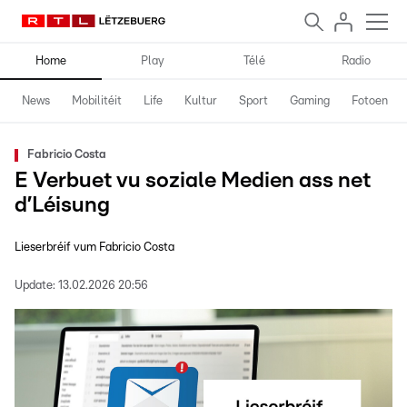
Home
Play
Télé
Radio
News
Mobilitéit
Life
Kultur
Sport
Gaming
Fotoen
Fabricio Costa
E Verbuet vu soziale Medien ass net
d’Léisung
Lieserbréif vum Fabricio Costa
Update:
13.02.2026 20:56