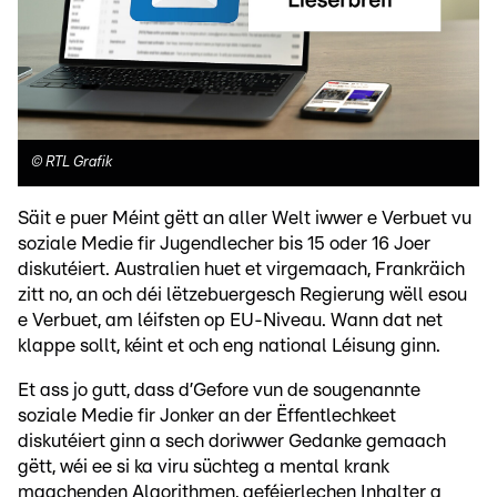
©
RTL Grafik
Säit e puer Méint gëtt an aller Welt iwwer e Verbuet vu
soziale Medie fir Jugendlecher bis 15 oder 16 Joer
diskutéiert. Australien huet et virgemaach, Frankräich
zitt no, an och déi lëtzebuergesch Regierung wëll esou
e Verbuet, am léifsten op EU-Niveau. Wann dat net
klappe sollt, kéint et och eng national Léisung ginn.
Et ass jo gutt, dass d’Gefore vun de sougenannte
soziale Medie fir Jonker an der Ëffentlechkeet
diskutéiert ginn a sech doriwwer Gedanke gemaach
gëtt, wéi ee si ka viru süchteg a mental krank
maachenden Algorithmen, geféierlechen Inhalter a