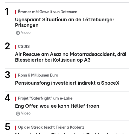
Ëmmer méi Gewalt vun Detenuen
Ugespaant Situatioun an de Lëtzebuerger
Prisongen
Video
CGDIS
Air Rescue am Asaz no Motorradsaccident, dräi
Blesséierter bei Kollisioun op A3
Ronn 6 Milliounen Euro
Pensiounsfong investéiert indirekt a SpaceX
Projet "SaferNight" um e-Lake
Eng Offer, wou ee kann Hëllef froen
Video
Op der Streck tëscht Tréier a Koblenz