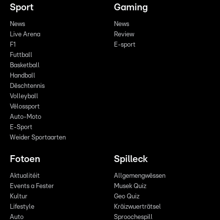
Sport
Gaming
News
News
Live Arena
Review
F1
E-sport
Futtball
Basketball
Handball
Dëschtennis
Volleyball
Vëlossport
Auto-Moto
E-Sport
Weider Sportaarten
Fotoen
Spilleck
Aktualitéit
Allgemengwëssen
Events a Fester
Musek Quiz
Kultur
Geo Quiz
Lifestyle
Kräizwuerträtsel
Auto
Sproochespill