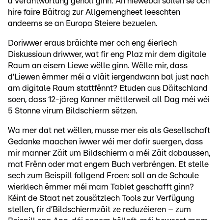
d’Verantwortung geholl ginn. An niewebäi sollen se och
hire faire Bäitrag zur Allgemengheet leeschten
andeems se an Europa Steiere bezuelen.
Doriwwer eraus bräichte mer och eng éierlech
Diskussioun driwwer, wat fir eng Plaz mir dem digitale
Raum an eisem Liewe wëlle ginn. Wëlle mir, dass
d’Liewen ëmmer méi a vläit iergendwann bal just nach
am digitale Raum stattfënnt? Etuden aus Däitschland
soen, dass 12-järeg Kanner mëttlerweil all Dag méi wéi
5 Stonne virum Bildschierm sëtzen.
Wa mer dat net wëllen, musse mer eis als Gesellschaft
Gedanke maachen iwwer wéi mer dofir suergen, dass
mir manner Zäit um Bildschierm a méi Zäit dobaussen,
mat Frënn oder mat engem Buch verbréngen. Et stelle
sech zum Beispill follgend Froen: soll an de Schoule
wierklech ëmmer méi mam Tablet geschafft ginn?
Kéint de Staat net zousätzlech Tools zur Verfügung
stellen, fir d’Bildschiermzäit ze reduzéieren – zum