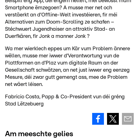
Beispill eng App, déi engem hëlleft, méi bewosst mam
Smartphone ëmzegoen? A musse mer net och
verstäerkt an d’Offline-Welt investéieren, fir méi
Alternativen zum Doom-Scrolling ze schafen –
Stéchwuert Jugendhaiser an attraktiv Stad- an
Duerfkären, fir Jonk a manner Jonk ?
Wa mer wierklech eppes um Kär vum Problem ännere
wëllen, musse mer iwwer d’Verantwortung vun de
Plattformen an d’Plaz vum digitale Raum an der
Gesellschaft schwätzen, an net just iwwer eng eenzeg
Mesure, déi zwar gutt gemengt ass, mee de Problem
net wäert léisen.
Fabricio Costa, Papp & Co-President vun déi gréng
Stad Lëtzebuerg
Am meeschte gelies