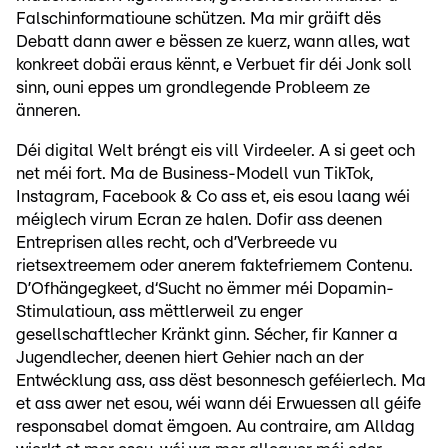
Falschinformatioune schützen. Ma mir gräift dës
Debatt dann awer e bëssen ze kuerz, wann alles, wat
konkreet dobäi eraus kënnt, e Verbuet fir déi Jonk soll
sinn, ouni eppes um grondlegende Probleem ze
änneren.
Déi digital Welt bréngt eis vill Virdeeler. A si geet och
net méi fort. Ma de Business-Modell vun TikTok,
Instagram, Facebook & Co ass et, eis esou laang wéi
méiglech virum Ecran ze halen. Dofir ass deenen
Entreprisen alles recht, och d’Verbreede vu
rietsextreemem oder anerem faktefriemem Contenu.
D’Ofhängegkeet, d‘Sucht no ëmmer méi Dopamin-
Stimulatioun, ass mëttlerweil zu enger
gesellschaftlecher Kränkt ginn. Sécher, fir Kanner a
Jugendlecher, deenen hiert Gehier nach an der
Entwécklung ass, ass dëst besonnesch geféierlech. Ma
et ass awer net esou, wéi wann déi Erwuessen all géife
responsabel domat ëmgoen. Au contraire, am Alldag