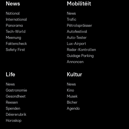
News
Mobilitéit
National
News
International
Trafic
Panorama
Pëtrolspräisser
Tech-World
Autofestival
Meenung
Auto-Tester
Faktencheck
Lux-Airport
Safety First
Radar-Kontrollen
Guidage Parking
Annoncen
Life
Kultur
News
News
Gastronomie
Kino
Gesondheet
Musek
Reesen
Bicher
Spenden
Agenda
Déiererubrik
Horoskop