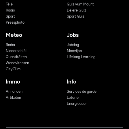
Télé
Quiz vum Mount
Radio
Déiere Quiz
Sport
Sport Quiz
Pressphoto
Meteo
Jobs
Radar
Jobdag
Nidderschléi
Moovijob
Quantitéiten
Lifelong Learning
Wandvitessen
CityClim
Immo
Info
Annoncen
Services de garde
Artikelen
Loterie
Energieauer