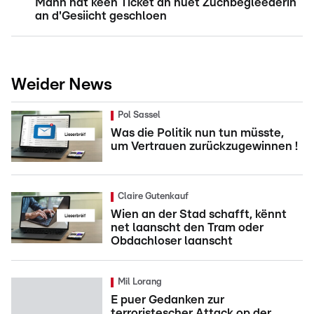
Mann hat keen Ticket an huet Zuchbegleederin
an d'Gesiicht geschloen
Weider News
Pol Sassel
Was die Politik nun tun müsste,
um Vertrauen zurückzugewinnen !
Claire Gutenkauf
Wien an der Stad schafft, kënnt
net laanscht den Tram oder
Obdachloser laanscht
Mil Lorang
E puer Gedanken zur
terroristescher Attack op der