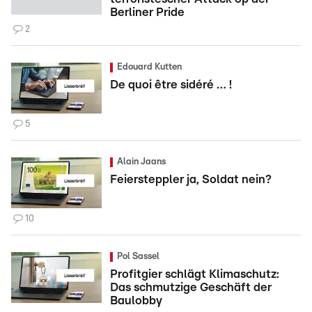
Berliner Pride
2
Edouard Kutten
De quoi être sidéré … !
5
Alain Jaans
Feiersteppler ja, Soldat nein?
10
Pol Sassel
Profitgier schlägt Klimaschutz:
Das schmutzige Geschäft der
Baulobby