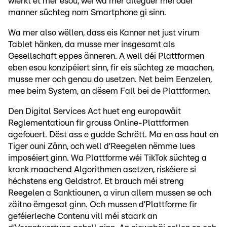
wierkt et mer esou, wéi wa mer alleguer méi oder
manner süchteg nom Smartphone gi sinn.
Wa mer also wëllen, dass eis Kanner net just virum
Tablet hänken, da musse mer insgesamt als
Gesellschaft eppes änneren. A well déi Plattformen
eben esou konzipéiert sinn, fir eis süchteg ze maachen,
musse mer och genau do usetzen. Net beim Eenzelen,
mee beim System, an dësem Fall bei de Plattformen.
Den Digital Services Act huet eng europawäit
Reglementatioun fir grouss Online-Plattformen
agefouert. Dëst ass e gudde Schrëtt. Ma en ass haut en
Tiger ouni Zänn, och well d’Reegelen nëmme lues
imposéiert ginn. Wa Plattforme wéi TikTok süchteg a
krank maachend Algorithmen asetzen, riskéiere si
héchstens eng Geldstrof. Et brauch méi streng
Reegelen a Sanktiounen, a virun allem mussen se och
zäitno ëmgesat ginn. Och mussen d’Plattforme fir
geféierleche Contenu vill méi staark an