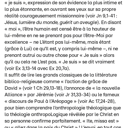
« je suis », expression de son évidence la plus intime et
la plus étonnante, en ouvrant ses yeux sur sa propre
réalité courageusement missionnaire (voir Jn 9,1-41 :
Jésus, lumière du monde, guérit un aveugle
). En disant
« moi », l’être humain est censé être à la hauteur de
lui-même en ne se prenant pas pour l’être-Moi par
excellence – ne L’étant pas lui-même, mais étant
(grâce à Lui) ce qu’Il est, y compris lui-même –, ni ne
prenant autrui ou autre chose pour « Je suis » alors
qu’il ou cela ne L’est pas. « Je suis » se dit vraiment
(voir Ex 3,13-14 avec Ex 20,7a).
Il suffit de lire les grands classiques de la littérature
biblico-religieuse comme « l’action de grâce de
David » (voir 1 Ch 29,13-18), l’annonce de « la nouvelle
Alliance » par Jérémie (voir Jr 31,33-34) ou le fameux
« discours de Paul à l’Aréopage » (voir Ac 17,24-28),
pour bien comprendre l’anthropologie théologique que
la théologie anthropoLogique révélée par le Christ en
sa personne confirme parfaitement. « Ite, missa est »
ou « allez dans la paix du Christ » ! L’envoi, en tout cas,