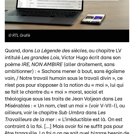
©
RTL Grafik
Quand, dans
La Légende des siècles
, au chapitre LV
intitulé
Les grandes Lois
, Victor Hugo écrit dans son
poème
IRE, NON AMBIRE
(aller droitement, sans
ambitionner) : « Sachons mener à bout, sans égoïsme
vain, / Notre travail humain sous le travail divin », ce
n’est pas pour s’opposer à la notion du « moi », lui qui
se fait le chantre du « moi » moral, social et
théologique sous les traits de Jean Valjean dans
Les
Misérables
: « Un nom, c’est un moi » (voir V-VII-I), ou
ailleurs, voir le chapitre
Sub Umbra
dans
Les
Travailleurs de la mer
: « L’irréductible est là. On est
contraint à la foi. […] Mais avoir foi ne suffit pas pour
être tranquille. La foi a on ne sait quel bizarre besoin de