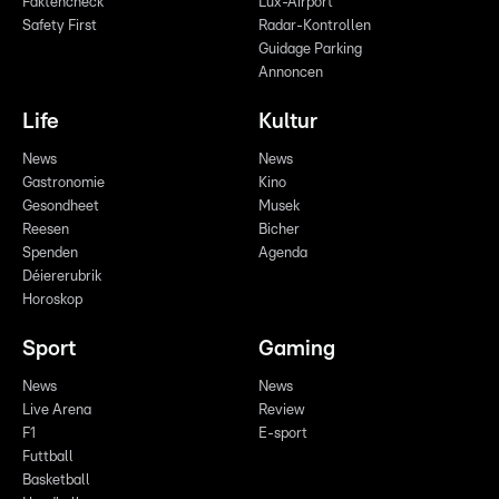
Faktencheck
Lux-Airport
Safety First
Radar-Kontrollen
Guidage Parking
Annoncen
Life
Kultur
News
News
Gastronomie
Kino
Gesondheet
Musek
Reesen
Bicher
Spenden
Agenda
Déiererubrik
Horoskop
Sport
Gaming
News
News
Live Arena
Review
F1
E-sport
Futtball
Basketball