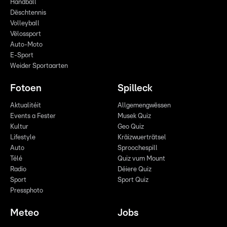
Handball
Dëschtennis
Volleyball
Vëlossport
Auto-Moto
E-Sport
Weider Sportaarten
Fotoen
Spilleck
Aktualitéit
Allgemengwëssen
Events a Fester
Musek Quiz
Kultur
Geo Quiz
Lifestyle
Kräizwuerträtsel
Auto
Sproochespill
Télé
Quiz vum Mount
Radio
Déiere Quiz
Sport
Sport Quiz
Pressphoto
Meteo
Jobs