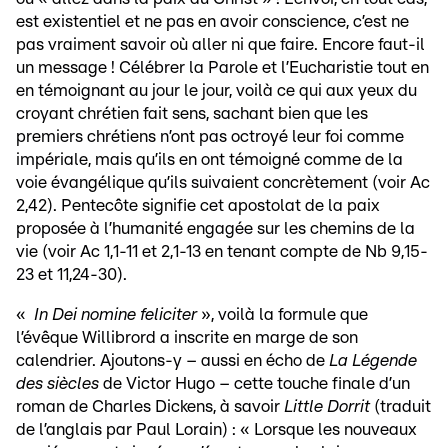
est existentiel et ne pas en avoir conscience, c’est ne
pas vraiment savoir où aller ni que faire. Encore faut-il
un message ! Célébrer la Parole et l’Eucharistie tout en
en témoignant au jour le jour, voilà ce qui aux yeux du
croyant chrétien fait sens, sachant bien que les
premiers chrétiens n’ont pas octroyé leur foi comme
impériale, mais qu’ils en ont témoigné comme de la
voie évangélique qu’ils suivaient concrètement (voir Ac
2,42). Pentecôte signifie cet apostolat de la paix
proposée à l’humanité engagée sur les chemins de la
vie (voir Ac 1,1-11 et 2,1-13 en tenant compte de Nb 9,15-
23 et 11,24-30).
«
In Dei nomine feliciter
», voilà la formule que
l’évêque Willibrord a inscrite en marge de son
calendrier. Ajoutons-y – aussi en écho de
La Légende
des siècles
de Victor Hugo – cette touche finale d’un
roman de Charles Dickens, à savoir
Little Dorrit
(traduit
de l’anglais par Paul Lorain) : « Lorsque les nouveaux