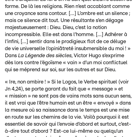
forme. De là les religions. Rien n’est accablant comme
une croyance sans contour. […] L’ombre est un silence ;
mais ce silence dit tout. Une résultante s’en dégage
majestueusement : Dieu. Dieu, c’est la notion
incompressible. Elle est dans l’homme. […] Adhérer à
l’infini, […] sentir dans le prodigieux flot de ce déluge
de vie universelle l’opiniâtreté insubmersible du moi ! »
Dans
La Légende des siècles
, Victor Hugo s’exprime
dès lors contre l’égoïsme « vain » d’un moi conflictuel
qui se méprend sur soi, sur les autres et sur Dieu.
« Ire, non ambire ! » Si le Logos, le Verbe spirituel (voir
Jn 4,24), se porte garant du fait que « message » et
« mission » ne sont pas de vains mots sans aucun sens,
il est vrai que l’être humain est un être « envoyé » dans
la mesure où sa naissance dans le temps est une mise
en route sur les chemins de la vie. Voilà pourquoi il est
essentiel de savoir qui l’envoie d’abord et surtout, c’est-
à-dire tout d’abord ? Est-ce lui-même ou quelqu’un