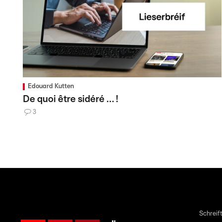
Edouard Kutten
De quoi être sidéré … !
3
Schreift