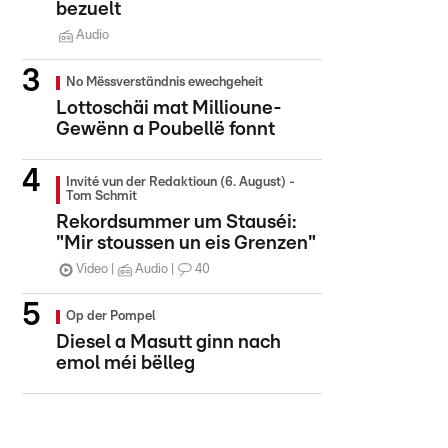
bezuelt
Audio
No Mëssverständnis ewechgeheit
Lottoschäi mat Millioune-
Gewënn a Poubellë fonnt
Invité vun der Redaktioun (6. August) -
Tom Schmit
Rekordsummer um Stauséi:
"Mir stoussen un eis Grenzen"
Video
Audio
40
Op der Pompel
Diesel a Masutt ginn nach
emol méi bëlleg