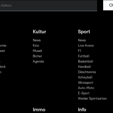
O
Kultur
Sport
News
News
omie
Kino
Live Arena
eet
Musek
F1
Bicher
Futtball
n
Agenda
Basketball
brik
Handball
p
Dëschtennis
Volleyball
Vëlossport
Auto-Moto
E-Sport
Weider Sportaarten
Immo
Info