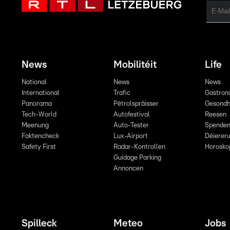
News
Mobilitéit
Life
National
News
News
International
Trafic
Gastron
Panorama
Pëtrolspräisser
Gesondh
Tech-World
Autofestival
Reesen
Meenung
Auto-Tester
Spende
Faktencheck
Lux-Airport
Déiereru
Safety First
Radar-Kontrollen
Horosko
Guidage Parking
Annoncen
Spilleck
Meteo
Jobs