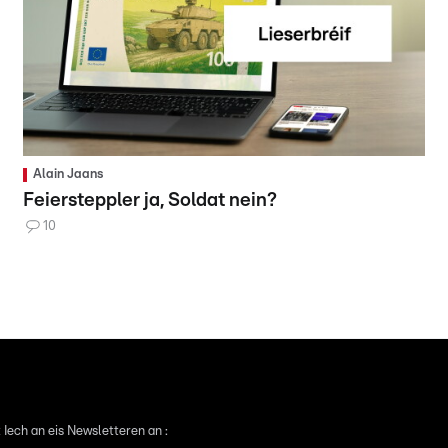
Alain Jaans
Feiersteppler ja, Soldat nein?
10
 Iech an eis Newsletteren an :