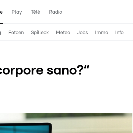
e
Play
Télé
Radio
g
Fotoen
Spilleck
Meteo
Jobs
Immo
Info
corpore sano?“