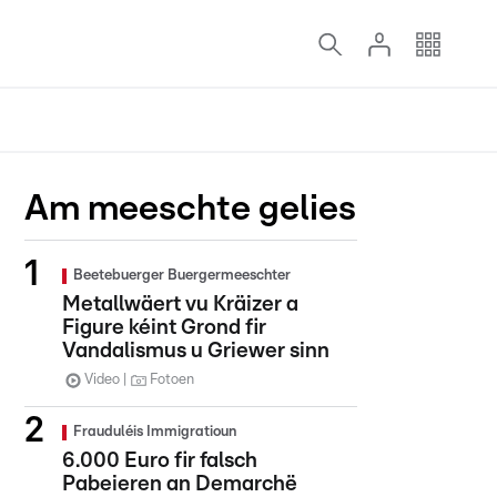
Am meeschte gelies
Beetebuerger Buergermeeschter
Metallwäert vu Kräizer a
Figure kéint Grond fir
Vandalismus u Griewer sinn
Video
Fotoen
Frauduléis Immigratioun
6.000 Euro fir falsch
Pabeieren an Demarchë