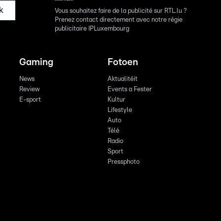
k
Vous souhaitez faire de la publicité sur RTL.lu ?
Prenez contact directement avec notre régie
publicitaire IPLuxembourg
Gaming
Fotoen
News
Aktualitéit
Review
Events a Fester
E-sport
Kultur
Lifestyle
Auto
Télé
Radio
Sport
Pressphoto