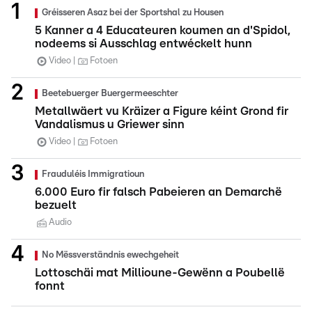
Gréisseren Asaz bei der Sportshal zu Housen
5 Kanner a 4 Educateuren koumen an d'Spidol,
nodeems si Ausschlag entwéckelt hunn
Video
Fotoen
Beetebuerger Buergermeeschter
Metallwäert vu Kräizer a Figure kéint Grond fir
Vandalismus u Griewer sinn
Video
Fotoen
Frauduléis Immigratioun
6.000 Euro fir falsch Pabeieren an Demarchë
bezuelt
Audio
No Mëssverständnis ewechgeheit
Lottoschäi mat Millioune-Gewënn a Poubellë
fonnt