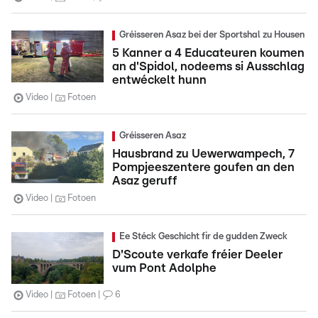
Gréisseren Asaz bei der Sportshal zu Housen
5 Kanner a 4 Educateuren koumen
an d'Spidol, nodeems si Ausschlag
entwéckelt hunn
Video
Fotoen
Gréisseren Asaz
Hausbrand zu Uewerwampech, 7
Pompjeeszentere goufen an den
Asaz geruff
Video
Fotoen
Ee Stéck Geschicht fir de gudden Zweck
D'Scoute verkafe fréier Deeler
vum Pont Adolphe
Video
Fotoen
6