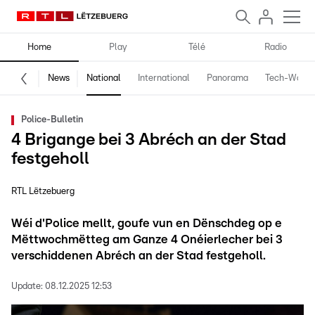
Home
Play
Télé
Radio
News
National
International
Panorama
Tech-World
Police-Bulletin
4 Brigange bei 3 Abréch an der Stad
festgeholl
RTL Lëtzebuerg
Wéi d'Police mellt, goufe vun en Dënschdeg op e
Mëttwochmëtteg am Ganze 4 Onéierlecher bei 3
verschiddenen Abréch an der Stad festgeholl.
Update:
08.12.2025 12:53