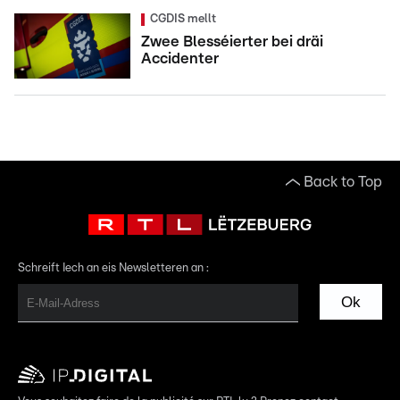
CGDIS mellt
Zwee Blesséierter bei dräi
Accidenter
Back to Top
Schreift Iech an eis Newsletteren an :
Ok