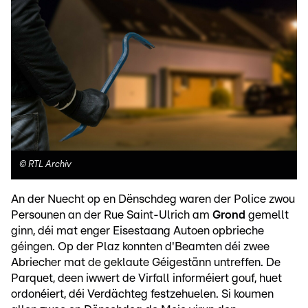
©
RTL Archiv
An der Nuecht op en Dënschdeg waren der Police zwou
Persounen an der Rue Saint-Ulrich am
Grond
gemellt
ginn, déi mat enger Eisestaang Autoen opbrieche
géingen. Op der Plaz konnten d'Beamten déi zwee
Abriecher mat de geklaute Géigestänn untreffen. De
Parquet, deen iwwert de Virfall informéiert gouf, huet
ordonéiert, déi Verdächteg festzehuelen. Si koumen