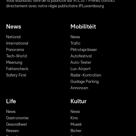
Vous souhaitez faire de la publicité sur RTL.lu ? Prenez contact
directement avec notre régie publicitaire IPLuxembourg
News
Mobilitéit
National
News
International
Trafic
Panorama
Pëtrolspräisser
Tech-World
Autofestival
Meenung
Auto-Tester
Faktencheck
Lux-Airport
Safety First
Radar-Kontrollen
Guidage Parking
Annoncen
Life
Kultur
News
News
Gastronomie
Kino
Gesondheet
Musek
Reesen
Bicher