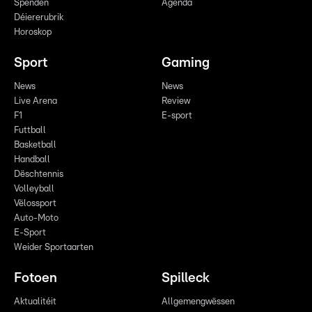
Spenden
Agenda
Déiererubrik
Horoskop
Sport
Gaming
News
News
Live Arena
Review
F1
E-sport
Futtball
Basketball
Handball
Dëschtennis
Volleyball
Vëlossport
Auto-Moto
E-Sport
Weider Sportaarten
Fotoen
Spilleck
Aktualitéit
Allgemengwëssen