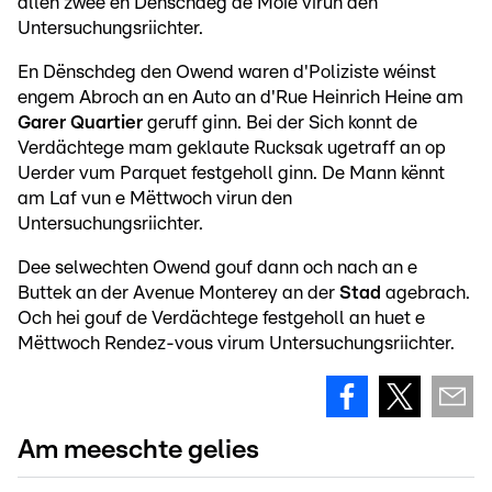
allen zwee en Dënschdeg de Moie virun den
Untersuchungsriichter.
En Dënschdeg den Owend waren d'Poliziste wéinst
engem Abroch an en Auto an d'Rue Heinrich Heine am
Garer Quartier
geruff ginn. Bei der Sich konnt de
Verdächtege mam geklaute Rucksak ugetraff an op
Uerder vum Parquet festgeholl ginn. De Mann kënnt
am Laf vun e Mëttwoch virun den
Untersuchungsriichter.
Dee selwechten Owend gouf dann och nach an e
Buttek an der Avenue Monterey an der
Stad
agebrach.
Och hei gouf de Verdächtege festgeholl an huet e
Mëttwoch Rendez-vous virum Untersuchungsriichter.
Am meeschte gelies