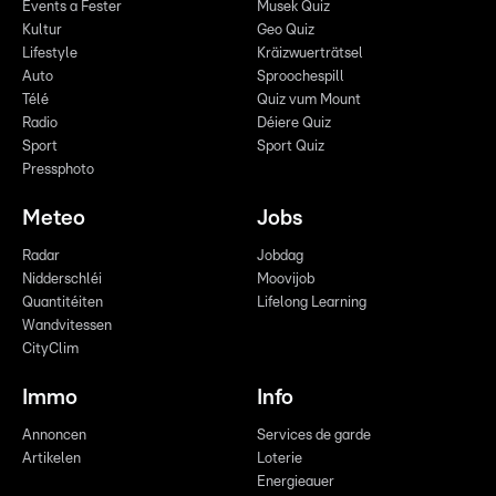
Events a Fester
Musek Quiz
Kultur
Geo Quiz
Lifestyle
Kräizwuerträtsel
Auto
Sproochespill
Télé
Quiz vum Mount
Radio
Déiere Quiz
Sport
Sport Quiz
Pressphoto
Meteo
Jobs
Radar
Jobdag
Nidderschléi
Moovijob
Quantitéiten
Lifelong Learning
Wandvitessen
CityClim
Immo
Info
Annoncen
Services de garde
Artikelen
Loterie
Energieauer