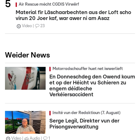
Air Rescue mécht CGDIS Virwërf
Material fir Läschaarbechten aus der Loft scho
virun 20 Joer kaf, war awer ni am Asaz
Video
23
Weider News
Motorradschauffer huet net iwwerlieft
En Donneschdeg den Owend koum
et op der Héicht vu Schieren zu
engem déidleche
Verkéiersaccident
Invité vun der Redaktioun (7. August)
Serge Legil, Direkter vun der
Prisongsverwaltung
Video
Audio
1