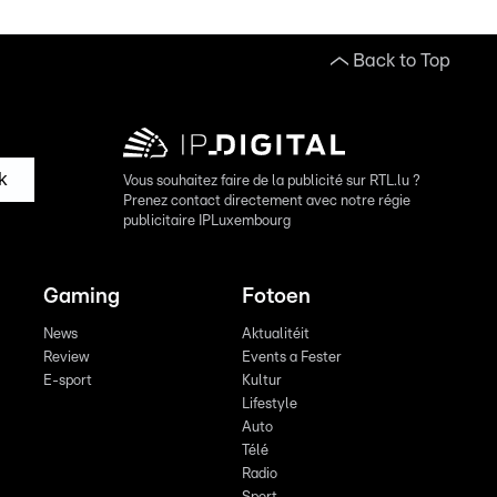
Back to Top
k
Vous souhaitez faire de la publicité sur RTL.lu ?
Prenez contact directement avec notre régie
publicitaire IPLuxembourg
Gaming
Fotoen
News
Aktualitéit
Review
Events a Fester
E-sport
Kultur
Lifestyle
Auto
Télé
Radio