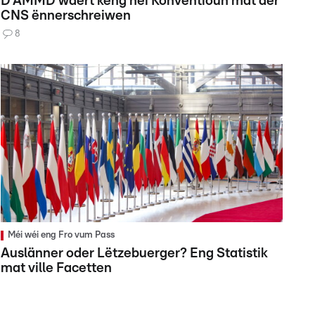
D'AMMD wäert keng nei Konventioun mat der
CNS ënnerschreiwen
8
Méi wéi eng Fro vum Pass
Auslänner oder Lëtzebuerger? Eng Statistik
mat ville Facetten