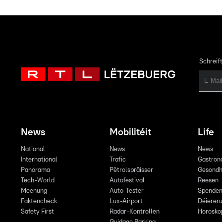
Schreift
News
Mobilitéit
Life
National
News
News
International
Trafic
Gastron
Panorama
Pëtrolspräisser
Gesondh
Tech-World
Autofestival
Reesen
Meenung
Auto-Tester
Spende
Faktencheck
Lux-Airport
Déiereru
Safety First
Radar-Kontrollen
Horosko