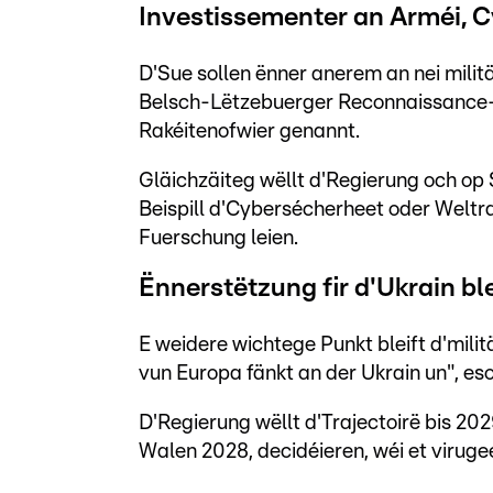
Investissementer an Arméi, 
D'Sue sollen ënner anerem an nei mili
Belsch-Lëtzebuerger Reconnaissance-Ba
Rakéitenofwier genannt.
Gläichzäiteg wëllt d'Regierung och op
Beispill d'Cybersécherheet oder Weltr
Fuerschung leien.
Ënnerstëtzung fir d'Ukrain blei
E weidere wichtege Punkt bleift d'mili
vun Europa fänkt an der Ukrain un", e
D'Regierung wëllt d'Trajectoirë bis 202
Walen 2028, decidéieren, wéi et viruge