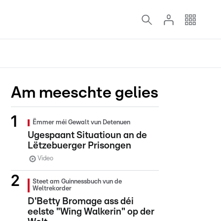
Am meeschte gelies
Ëmmer méi Gewalt vun Detenuen
Ugespaant Situatioun an de
Lëtzebuerger Prisongen
Video
Steet am Guinnessbuch vun de
Weltrekorder
D'Betty Bromage ass déi
eelste "Wing Walkerin" op der