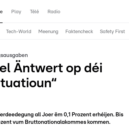
e
Play
Télé
Radio
Tech-World
Meenung
Faktencheck
Safety First
gsausgaben
el Äntwert op déi
ituatioun“
Verdeedegung all Joer ëm 0,1 Prozent erhéijen. Bis
Prozent vum Bruttonationalakommes kommen.