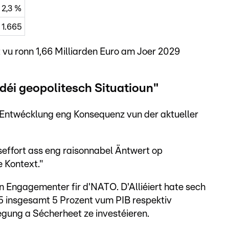
2,3 %
1.665
u ronn 1,66 Milliarden Euro am Joer 2029
déi geopolitesch Situatioun"
s Entwécklung eng Konsequenz vun der aktueller
ffort ass eng raisonnabel Äntwert op
 Kontext."
en Engagementer fir d'NATO. D'Alliéiert hate sech
5 insgesamt 5 Prozent vum PIB respektiv
ung a Sécherheet ze investéieren.