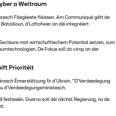
Cyber a Weltraum
täresch Fäegkeete fléissen. Am Communiqué gëtt de
tailloun, d'Loftofwier an déi integréiert
 Secteure mat wirtschaftlechem Potential setzen, zum
aumtechnologien. De Fokus soll do virop an der
ft Prioritéit
täresch Ënnerstëtzung fir d'Ukrain. "D'Verdeedegung
sou d'Verdeedegungsministesch.
9 festleeën. Duerno soll déi nächst Regierung, no de
et.