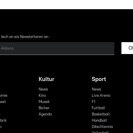
 Iech an eis Newsletteren an :
O
Kultur
Sport
News
News
omie
Kino
Live Arena
eet
Musek
F1
Bicher
Futtball
n
Agenda
Basketball
brik
Handball
p
Dëschtennis