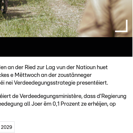
n an der Ried zur Lag vun der Natioun huet
ckes e Mëttwoch an der zoustänneger
i nei Verdeedegungsstrategie presentéiert.
éiert de Verdeedegungsministère, dass d'Regierung
eedegung all Joer ëm 0,1 Prozent ze erhéijen, op
2029