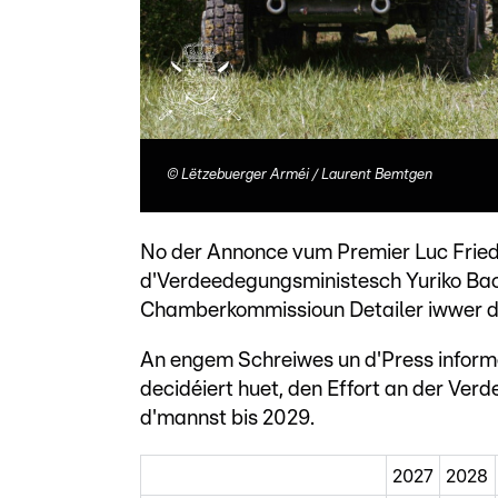
©
Lëtzebuerger Arméi / Laurent Bemtgen
No der Annonce vum Premier Luc Friede
d'Verdeedegungsministesch Yuriko Ba
Chamberkommissioun Detailer iwwer dé
An engem Schreiwes un d'Press inform
decidéiert huet, den Effort an der Verd
d'mannst bis 2029.
2027
2028