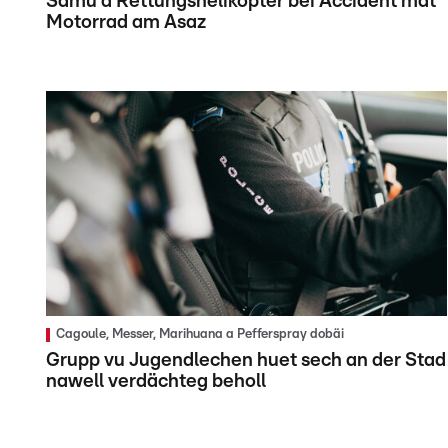
Samu a Rettungshelikopter bei Accident mat
Motorrad am Asaz
Cagoule, Messer, Marihuana a Pefferspray dobäi
Grupp vu Jugendlechen huet sech an der Stad
nawell verdächteg beholl