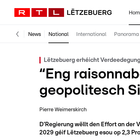
Hom
News
National
International
Panorama
Lëtzebuerg erhéicht Verdeedegun
“Eng raisonnab
geopolitesch S
Pierre Weimerskirch
D’Regierung wëllt den Effort an der 
2029 géif Lëtzebuerg esou op 2,3 