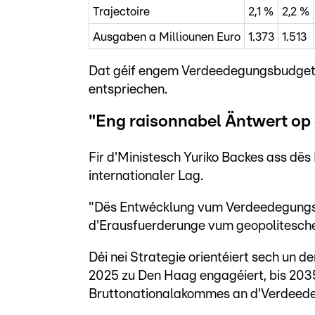
Trajectoire
2,1 %
2,2 %
Ausgaben a Milliounen Euro
1.373
1.513
Dat géif engem Verdeedegungsbudget v
entspriechen.
"Eng raisonnabel Äntwert op 
Fir d'Ministesch Yuriko Backes ass dë
internationaler Lag.
"Dës Entwécklung vum Verdeedegungse
d'Erausfuerderunge vum geopolitesche
Déi nei Strategie orientéiert sech un d
2025 zu Den Haag engagéiert, bis 203
Bruttonationalakommes an d'Verdeedeg