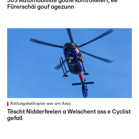
303 Automobiliste goufe kontrolléiert, ee
Fürerschäi gouf agezunn
Rettungshelikopter war am Asaz
Tëscht Nidderfeelen a Welschent ass e Cyclist
gefall