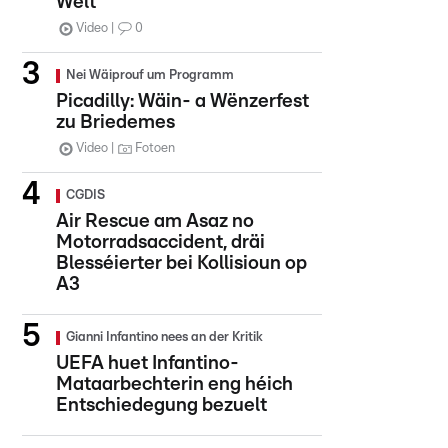
Welt
Video
0
Nei Wäiprouf um Programm
Picadilly: Wäin- a Wënzerfest
zu Briedemes
Video
Fotoen
CGDIS
Air Rescue am Asaz no
Motorradsaccident, dräi
Blesséierter bei Kollisioun op
A3
Gianni Infantino nees an der Kritik
UEFA huet Infantino-
Mataarbechterin eng héich
Entschiedegung bezuelt