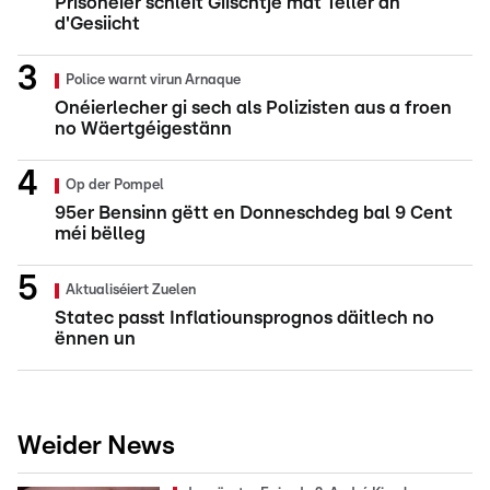
Prisonéier schléit Giischtje mat Teller an
d'Gesiicht
Police warnt virun Arnaque
Onéierlecher gi sech als Polizisten aus a froen
no Wäertgéigestänn
Op der Pompel
95er Bensinn gëtt en Donneschdeg bal 9 Cent
méi bëlleg
Aktualiséiert Zuelen
Statec passt Inflatiounsprognos däitlech no
ënnen un
Weider News