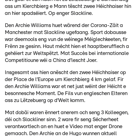
ass um Kierchbierg e Mann tëscht zwee Héichhaiser hin
an hier spadséiert. Op enger Slackline.
Den Archie Williams huet wärend der Corona-Zäit a
Manchester mat Slackline ugefaang. Sport dobausse
war deemools eng vun de wéinege Méiglechkeeten, fir
Frënn ze gesinn. Haut mécht hien et haaptberufflech a
gehéiert zur Weltspëtzt. Mat Succès bei internationale
Competitioune wéi a China d’lescht Joer.
Insgesamt ass hien anëscht den zwee Héichhaiser op
der Place de l’Europe um Kierchbierg 4 km gelaf. Fir
den Archie Williams war et net just wéint der Héicht e
besonnesche Moment. De Fils vun engleschen Elteren
ass zu Lëtzebuerg op d’Welt komm.
Mat dobäi waren ënnert anerem och seng 3 Kolleegen,
déi och Slackliner sinn. 2 ware fir seng Sécherheet
verantwortlech an en huet e Video mat enger Drone
gemaach. Den Archie an de Hugo wunnen aktuell