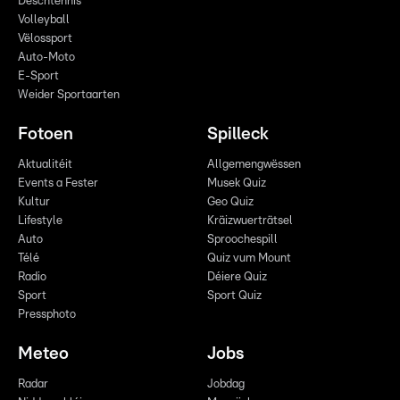
Dëschtennis
Volleyball
Vëlossport
Auto-Moto
E-Sport
Weider Sportaarten
Fotoen
Spilleck
Aktualitéit
Allgemengwëssen
Events a Fester
Musek Quiz
Kultur
Geo Quiz
Lifestyle
Kräizwuerträtsel
Auto
Sproochespill
Télé
Quiz vum Mount
Radio
Déiere Quiz
Sport
Sport Quiz
Pressphoto
Meteo
Jobs
Radar
Jobdag