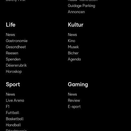
Guidage Parking
Annoncen
Life
Kultur
News
News
Gastronomie
Kino
Gesondheet
Musek
Reesen
Bicher
Spenden
Agenda
Déiererubrik
Horoskop
Sport
Gaming
News
News
Live Arena
Review
F1
E-sport
Futtball
Basketball
Handball