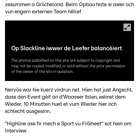
zesummen a Griicheland. Beim Opbau hate si awer och
vun engem externen Team hëllef
Op Slackline iwwer de Leefer balancéiert
The photos published on this site are subject to copyright and
may not be copied, modified, or sold without the prior permission
of the owner of the site in question.
Nervös war hie kuerz virdrun net. Hien hat just Angscht,
dass den Event géif an d’Waasser falen, wéinst dem
Wieder. 10 Minutten huet et vum Wieder hier och
schlecht ausgesinn.
“Highline ass fir mech e Sport vu Fräiheet” sot hien am
Interview