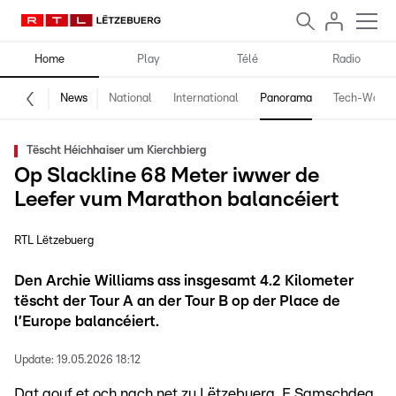
Home
Play
Télé
Radio
News
National
International
Panorama
Tech-World
Tëscht Héichhaiser um Kierchbierg
Op Slackline 68 Meter iwwer de
Leefer vum Marathon balancéiert
RTL Lëtzebuerg
Den Archie Williams ass insgesamt 4.2 Kilometer
tëscht der Tour A an der Tour B op der Place de
l’Europe balancéiert.
Update:
19.05.2026 18:12
Dat gouf et och nach net zu Lëtzebuerg. E Samschdeg