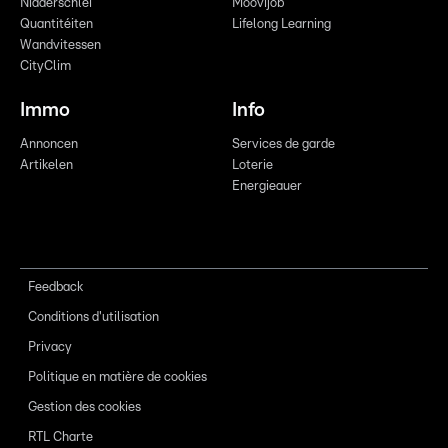
Nidderschléi
Moovijob
Quantitéiten
Lifelong Learning
Wandvitessen
CityClim
Immo
Info
Annoncen
Services de garde
Artikelen
Loterie
Energieauer
Feedback
Conditions d'utilisation
Privacy
Politique en matière de cookies
Gestion des cookies
RTL Charte