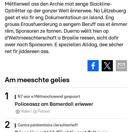
Mëttlerweil ass den Archie mat senge Slackline-
Optrëtter op der ganzer Welt ënnerwee. No Lëtzebuerg
geet et elo fir eng Dokumentatioun an Island. Eng
grouss Erausfuerderung a sengem Beruff ass et ëmmer
rëm, Sponsoren ze fannen. Duerno wëllt hien op
d’Weltmeeschterschaft a Brasilie reesen, sicht dofir
awer nach Sponsoren. E speziellen Alldag, dee sécher
net fir jiddereen ass.
Am meeschte gelies
N7 war e Mëttwochowend gespaart
Policeasaz am Bamerdall eriwwer
Video
Fotoen
Centre pénitentiaire Uerschterhaff