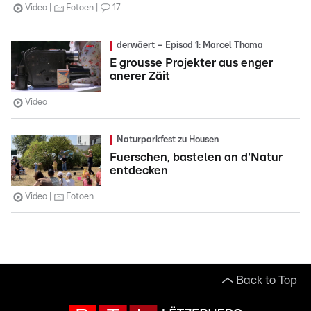
Video
Fotoen
17
derwäert – Episod 1: Marcel Thoma
E grousse Projekter aus enger
anerer Zäit
Video
Naturparkfest zu Housen
Fuerschen, bastelen an d'Natur
entdecken
Video
Fotoen
Back to Top