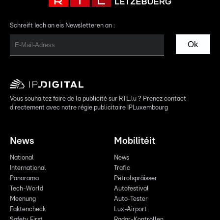
Schreift Iech an eis Newsletteren an :
Ok
Vous souhaitez faire de la publicité sur RTL.lu ? Prenez contact
directement avec notre régie publicitaire IPLuxembourg
News
Mobilitéit
National
News
International
Trafic
Panorama
Pëtrolspräisser
Tech-World
Autofestival
Meenung
Auto-Tester
Faktencheck
Lux-Airport
Safety First
Radar-Kontrollen