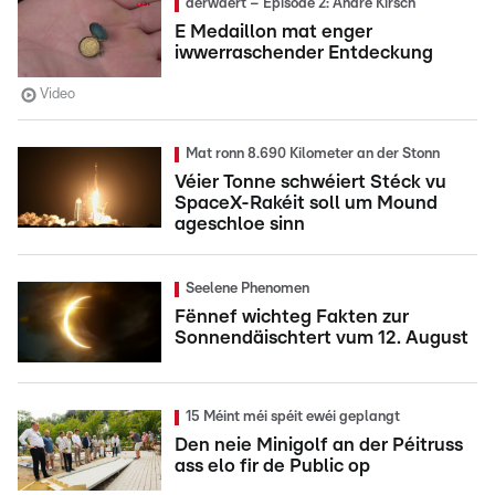
derwäert – Episode 2: André Kirsch
E Medaillon mat enger
iwwerraschender Entdeckung
Video
Mat ronn 8.690 Kilometer an der Stonn
Véier Tonne schwéiert Stéck vu
SpaceX-Rakéit soll um Mound
ageschloe sinn
Seelene Phenomen
Fënnef wichteg Fakten zur
Sonnendäischtert vum 12. August
15 Méint méi spéit ewéi geplangt
Den neie Minigolf an der Péitruss
ass elo fir de Public op