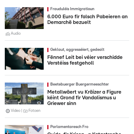
Frauduléis Immigratioun
6.000 Euro fir falsch Pabeieren an
Demarchë bezuelt
Audio
Geklaut, aggresséiert, gedealt
Fënnef Leit bei véier verschidde
Verstéiss festgeholl
Beetebuerger Buergermeeschter
Metallwäert vu Kräizer a Figure
kéint Grond fir Vandalismus u
Griewer sinn
Video
Fotoen
Parlamentaresch Fro