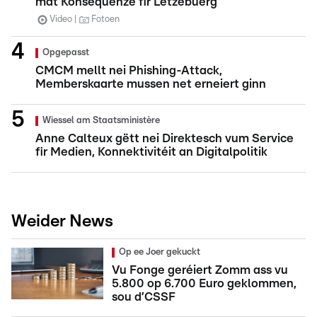
mat Konsequenze fir Lëtzebuerg
Video
Fotoen
Opgepasst
CMCM mellt nei Phishing-Attack,
Memberskaarte mussen net erneiert ginn
Wiessel am Staatsministère
Anne Calteux gëtt nei Direktesch vum Service
fir Medien, Konnektivitéit an Digitalpolitik
Weider News
Op ee Joer gekuckt
Vu Fonge geréiert Zomm ass vu
5.800 op 6.700 Euro geklommen,
sou d’CSSF