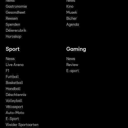
News
News
Gastronomie
Kino
Gesondheet
Musek
Reesen
Bicher
Spenden
Agenda
Déiererubrik
Horoskop
Sport
Gaming
News
News
Live Arena
Review
F1
E-sport
Futtball
Basketball
Handball
Dëschtennis
Volleyball
Vëlossport
Auto-Moto
E-Sport
Weider Sportaarten