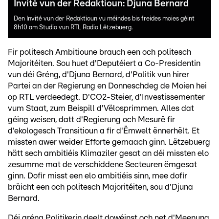
Invité vun der Redaktioun: Djuna Bernard
Den Invité vun der Redaktioun vu méindes bis freides moies géint
8h10 am Studio vun RTL Radio Lëtzebuerg.
Fir politesch Ambitioune brauch een och politesch
Majoritéiten. Sou huet d'Deputéiert a Co-Presidentin
vun déi Gréng, d'Djuna Bernard, d'Politik vun hirer
Partei an der Regierung en Donneschdeg de Moien hei
op RTL verdeedegt. D'CO2-Steier, d'Investissementer
vum Staat, zum Beispill d'Vëlosprimmen. Alles dat
géing weisen, datt d'Regierung och Mesurë fir
d'ekologesch Transitioun a fir d'Ëmwelt ënnerhëlt. Et
missten awer weider Efforte gemaach ginn. Lëtzebuerg
hätt sech ambitiéis Klimaziler gesat an déi missten elo
zesumme mat de verschiddene Secteuren ëmgesat
ginn. Dofir misst een elo ambitiéis sinn, mee dofir
bräicht een och politesch Majoritéiten, sou d'Djuna
Bernard.
Déi gréng Politikerin deelt dowéinst och net d'Meenung