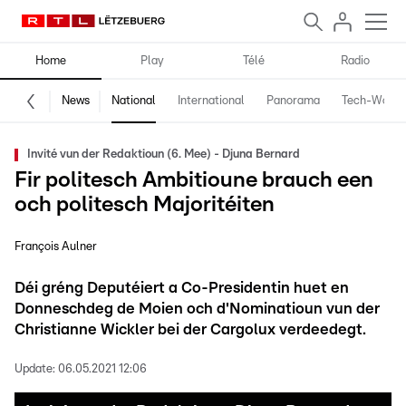
Home
Play
Télé
Radio
News
National
International
Panorama
Tech-World
Invité vun der Redaktioun (6. Mee) - Djuna Bernard
Fir politesch Ambitioune brauch een
och politesch Majoritéiten
François Aulner
Déi gréng Deputéiert a Co-Presidentin huet en
Donneschdeg de Moien och d'Nominatioun vun der
Christianne Wickler bei der Cargolux verdeedegt.
Update:
06.05.2021 12:06