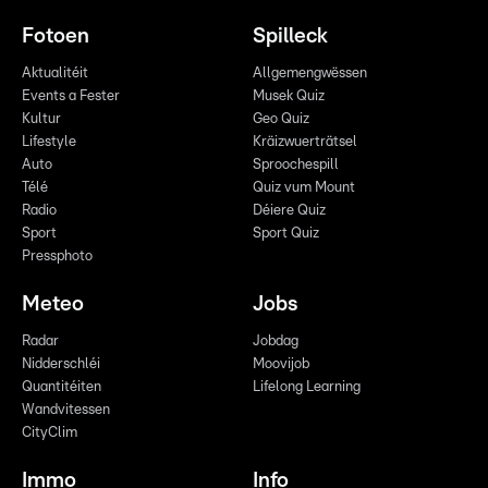
Fotoen
Spilleck
Aktualitéit
Allgemengwëssen
Events a Fester
Musek Quiz
Kultur
Geo Quiz
Lifestyle
Kräizwuerträtsel
Auto
Sproochespill
Télé
Quiz vum Mount
Radio
Déiere Quiz
Sport
Sport Quiz
Pressphoto
Meteo
Jobs
Radar
Jobdag
Nidderschléi
Moovijob
Quantitéiten
Lifelong Learning
Wandvitessen
CityClim
Immo
Info