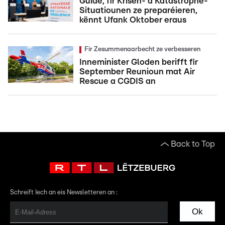
Guide, fir Krisen- a Katastrophe-
Situatiounen ze preparéieren,
kënnt Ufank Oktober eraus
Fir Zesummenaarbecht ze verbesseren
Inneminister Gloden berifft fir
September Reunioun mat Air
Rescue a CGDIS an
Back to Top
Schreift Iech an eis Newsletteren an :
Ok