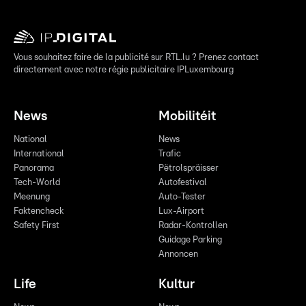
Vous souhaitez faire de la publicité sur RTL.lu ? Prenez contact
directement avec notre régie publicitaire IPLuxembourg
News
Mobilitéit
National
News
International
Trafic
Panorama
Pëtrolspräisser
Tech-World
Autofestival
Meenung
Auto-Tester
Faktencheck
Lux-Airport
Safety First
Radar-Kontrollen
Guidage Parking
Annoncen
Life
Kultur