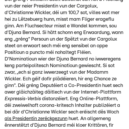
vun der neier Presidentin vun der Cargolux,
d'Christianne Wickler, déi um 100,7 sot, villes wat mer
hei zu Lëtzebuerg hunn, misst mam Fliger erageflu
ginn. Am Fluchsecteur misst e Wandel kommen, sou
d'Djuna Bernard. Si hätt schonn eng Erwaardung, wann
eng „gréng“ Persoun un der Spëtzt vun der Cargolux
steet an erwaart sech méi eng sensibel an oppe
Positioun a puncto méi nohaltegt Fléien.
D'Nominatioun wier der Djuna Bernard no iwweregens
keng parteipolitesch Nominatioun gewiescht. Si sot
zwar, „ech si ganz iwwerzeegt vun der Madamm
Wickler. Ech géif dofir plädéieren, hir eng Chance ze
ginn". Déi gréng Deputéiert a Co-Presidentin huet sech
awer gläichzäiteg däitlech vun der Internet-Plattform
Expressis-Verbis
distanzéiert. Eng Online-Plattform,
déi zweiwelhaft corona-kritesch Inhalter publizéiert a
bei där d'Christianne Wickler sech eréischt dës Woch
als Presidentin zeréckgezunn
huet. An allgemeng
ënnerstëtzt d'Djuna Bernard méi kloer Krittären, fir