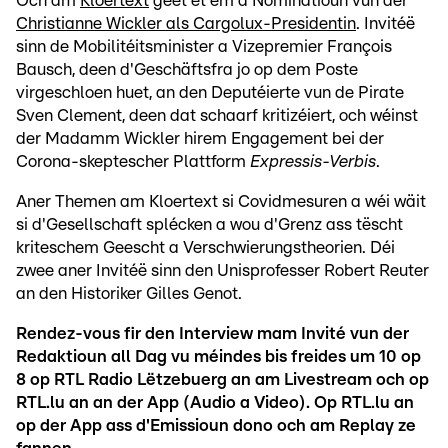
Och am
Kloertext
geet et ëm d'Nominatioun vun der
Christianne Wickler als Cargolux-Presidentin
. Invitéë
sinn de Mobilitéitsminister a Vizepremier François
Bausch, deen d'Geschäftsfra jo op dem Poste
virgeschloen huet, an den Deputéierte vun de Pirate
Sven Clement, deen dat schaarf kritizéiert, och wéinst
der Madamm Wickler hirem Engagement bei der
Corona-skeptescher Plattform
Expressis-Verbis
.
Aner Themen am Kloertext si Covidmesuren a wéi wäit
si d'Gesellschaft splécken a wou d'Grenz ass tëscht
kriteschem Geescht a Verschwierungstheorien. Déi
zwee aner Invitéë sinn den Unisprofesser Robert Reuter
an den Historiker Gilles Genot.
Rendez-vous fir den Interview mam Invité vun der
Redaktioun all Dag vu méindes bis freides um 10 op
8 op RTL Radio Lëtzebuerg an am Livestream och op
RTL.lu an an der App (Audio a Video). Op RTL.lu an
op der App ass d'Emissioun dono och am Replay ze