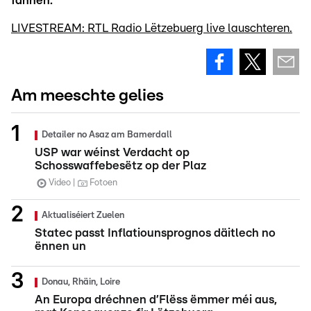
fannen.
LIVESTREAM: RTL Radio Lëtzebuerg live lauschteren.
Am meeschte gelies
Detailer no Asaz am Bamerdall
USP war wéinst Verdacht op
Schosswaffebesëtz op der Plaz
Video
Fotoen
Aktualiséiert Zuelen
Statec passt Inflatiounsprognos däitlech no
ënnen un
Donau, Rhäin, Loire
An Europa dréchnen d’Flëss ëmmer méi aus,