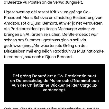
d'Besetze vu Posten an de Verwaltungsréit.
Ugeschwat op déi rezent Kritik vum grénge Co-
President Meris Sehovic un d'niddreg Besteierung vun
Amazon, sot d'Djuna Bernard, et wier jo net verbueden,
als Parteipresident politesch Meenunge weider ze
bréngen an Allianzen ze sichen. De Steierdebat war
schonn am Summer ugestouss ginn a soll viru
gedriwwe ginn. „Mir wäerten als Gréng an der
Diskussioun méi eng héich Taxatioun vu Multinationale
fuerderen", sou nach d’Djuna Bernard.
Déi gréng Deputéiert a Co-Presidentin huet
en Donneschdeg de Moien och d'Nominatioun
vun der Christianne Wickler bei der Cargolux
verdeedegt.