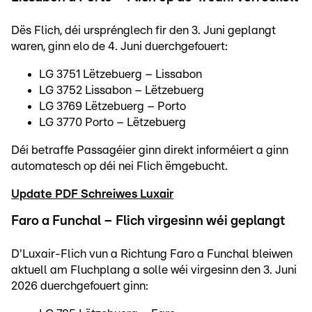
Dës Flich, déi ursprénglech fir den 3. Juni geplangt
waren, ginn elo de 4. Juni duerchgefouert:
LG 3751 Lëtzebuerg – Lissabon
LG 3752 Lissabon – Lëtzebuerg
LG 3769 Lëtzebuerg – Porto
LG 3770 Porto – Lëtzebuerg
Déi betraffe Passagéier ginn direkt informéiert a ginn
automatesch op déi nei Flich ëmgebucht.
Update PDF Schreiwes Luxair
Faro a Funchal – Flich virgesinn wéi geplangt
D'Luxair-Flich vun a Richtung Faro a Funchal bleiwen
aktuell am Fluchplang a solle wéi virgesinn den 3. Juni
2026 duerchgefouert ginn: