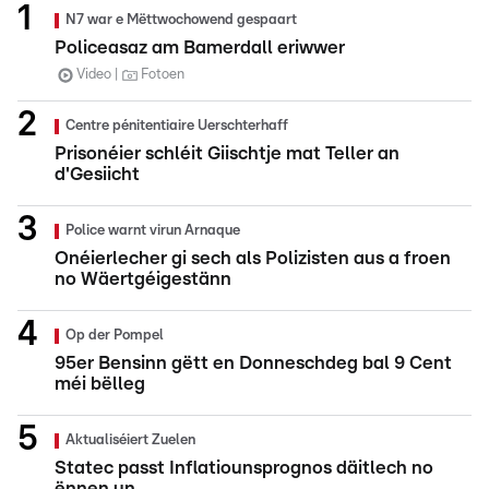
N7 war e Mëttwochowend gespaart
Policeasaz am Bamerdall eriwwer
Video
Fotoen
Centre pénitentiaire Uerschterhaff
Prisonéier schléit Giischtje mat Teller an
d'Gesiicht
Police warnt virun Arnaque
Onéierlecher gi sech als Polizisten aus a froen
no Wäertgéigestänn
Op der Pompel
95er Bensinn gëtt en Donneschdeg bal 9 Cent
méi bëlleg
Aktualiséiert Zuelen
Statec passt Inflatiounsprognos däitlech no
ënnen un