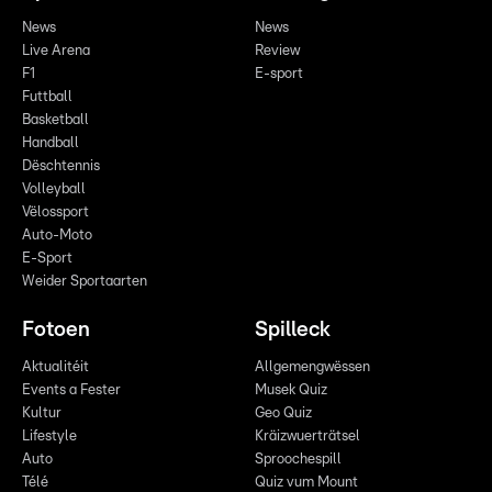
News
News
Live Arena
Review
F1
E-sport
Futtball
Basketball
Handball
Dëschtennis
Volleyball
Vëlossport
Auto-Moto
E-Sport
Weider Sportaarten
Fotoen
Spilleck
Aktualitéit
Allgemengwëssen
Events a Fester
Musek Quiz
Kultur
Geo Quiz
Lifestyle
Kräizwuerträtsel
Auto
Sproochespill
Télé
Quiz vum Mount