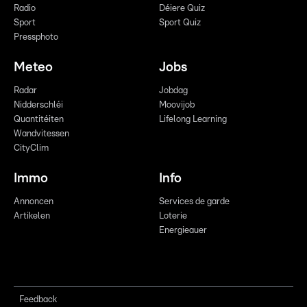
Radio
Déiere Quiz
Sport
Sport Quiz
Pressphoto
Meteo
Jobs
Radar
Jobdag
Nidderschléi
Moovijob
Quantitéiten
Lifelong Learning
Wandvitessen
CityClim
Immo
Info
Annoncen
Services de garde
Artikelen
Loterie
Energieauer
Feedback