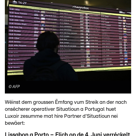
©
AFP
Wéinst dem groussen Ëmfang vum Streik an der nach
onsécherer operativer Situatioun a Portugal huet
Luxair zesumme mat hire Partner d'Situatioun nei
bewäert:
Lissabon a Porto – Flich op de 4. Juni verréckelt