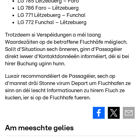
LG 785 Lëtzebuerg – Faro
LG 786 Faro – Lëtzebuerg
LG 771 Lëtzebuerg – Funchal
LG 772 Funchal – Lëtzebuerg
Trotzdeem si Verspéidungen a méi laang
Waardezäiten op de betraffene Fluchhäfe méiglech.
Sollt d'Situatioun sech änneren, ginn d'Passagéier
direkt iwwer d'Kontaktdonnéeën informéiert, déi si bei
hirer Buchung uginn hunn.
Luxair recommandéiert de Passagéier, sech op
d'mannst dräi Stonne virum Depart um Fluchhafen ze
sinn an déi lescht Informatiounen zu hirem Fluch ze
kucken, ier si op de Fluchhafe fueren.
Am meeschte gelies