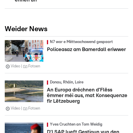
Weider News
N7 war e Mëttwochowend gespaart
Policeasaz am Bamerdall eriwwer
Video
Fotoen
Donau, Rhäin, Loire
An Europa dréchnen d’Flëss
ëmmer méi aus, mat Konsequenze
fir Lëtzebuerg
Video
Fotoen
Yves Cruchten an Tom Weidig
D’LSAP lueft Gestioun vun den