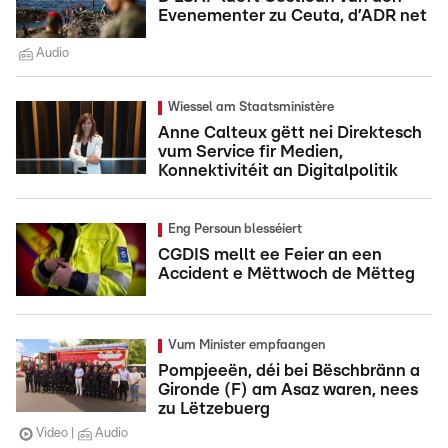
Evenementer zu Ceuta, d’ADR net
Audio
Wiessel am Staatsministère
Anne Calteux gëtt nei Direktesch
vum Service fir Medien,
Konnektivitéit an Digitalpolitik
Eng Persoun blesséiert
CGDIS mellt ee Feier an een
Accident e Mëttwoch de Mëtteg
Vum Minister empfaangen
Pompjeeën, déi bei Bëschbränn a
Gironde (F) am Asaz waren, nees
zu Lëtzebuerg
Video
Audio