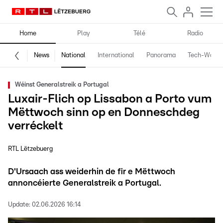
Home
Play
Télé
Radio
News
National
International
Panorama
Tech-World
Wéinst Generalstreik a Portugal
Luxair-Flich op Lissabon a Porto vum
Mëttwoch sinn op en Donneschdeg
verréckelt
RTL Lëtzebuerg
D'Ursaach ass weiderhin de fir e Mëttwoch
annoncéierte Generalstreik a Portugal.
Update:
02.06.2026 16:14