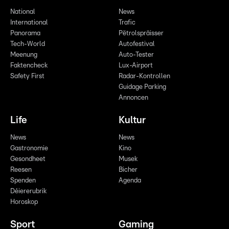
National
News
International
Trafic
Panorama
Pëtrolspräisser
Tech-World
Autofestival
Meenung
Auto-Tester
Faktencheck
Lux-Airport
Safety First
Radar-Kontrollen
Guidage Parking
Annoncen
Life
Kultur
News
News
Gastronomie
Kino
Gesondheet
Musek
Reesen
Bicher
Spenden
Agenda
Déiererubrik
Horoskop
Sport
Gaming