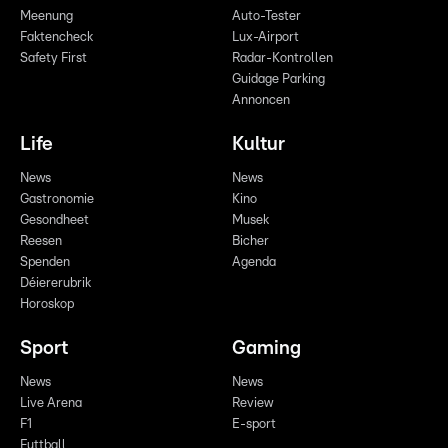
Meenung
Auto-Tester
Faktencheck
Lux-Airport
Safety First
Radar-Kontrollen
Guidage Parking
Annoncen
Life
Kultur
News
News
Gastronomie
Kino
Gesondheet
Musek
Reesen
Bicher
Spenden
Agenda
Déiererubrik
Horoskop
Sport
Gaming
News
News
Live Arena
Review
F1
E-sport
Futtball