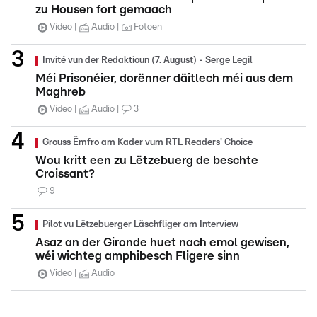
zu Housen fort gemaach
Video
Audio
Fotoen
Invité vun der Redaktioun (7. August) - Serge Legil
Méi Prisonéier, dorënner däitlech méi aus dem
Maghreb
Video
Audio
3
Grouss Ëmfro am Kader vum RTL Readers' Choice
Wou kritt een zu Lëtzebuerg de beschte
Croissant?
9
Pilot vu Lëtzebuerger Läschfliger am Interview
Asaz an der Gironde huet nach emol gewisen,
wéi wichteg amphibesch Fligere sinn
Video
Audio