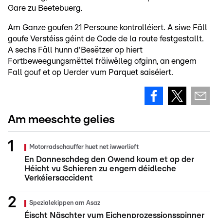
Gare zu Beetebuerg.
Am Ganze goufen 21 Persoune kontrolléiert. A siwe Fäll
goufe Verstéiss géint de Code de la route festgestallt.
A sechs Fäll hunn d'Besëtzer op hiert
Fortbeweegungsmëttel fräiwëlleg ofginn, an engem
Fall gouf et op Uerder vum Parquet saiséiert.
Am meeschte gelies
Motorradschauffer huet net iwwerlieft
En Donneschdeg den Owend koum et op der
Héicht vu Schieren zu engem déidleche
Verkéiersaccident
Spezialekippen am Asaz
Éischt Näschter vum Eichenprozessionsspinner