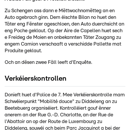
Zu Schengen ass dann e Mëttwochnomëtteg an en
Auto agebrach ginn. Dem éischte Bilan no huet den
Täter eng Fënster ageschloen, den Auto duerchsicht an
eng Poche geklaut. Op der Aire de Capellen huet sech
e Freideg de Moien en onbekannten Täter Zougang zu
engem Camion verschaaft a verschidde Pallette mat
Produite geklaut.
Och an dësen zwee Fäll leeft d'Enquête.
Verkéierskontrollen
Donieft huet d'Police de 7. Mee Verkéierskontrolle mam
Schwéierpunkt "Mobilité douce" zu Diddeleng an zu
Beetebuerg organiséiert. Kontrolléiert gouf ënner
anerem an der Rue G.-D. Charlotte, an der Rue de
l'Abattoir an op der Route de Luxembourg zu
Diddeleng, souwéi och beim Parc Jacquinot a bei der