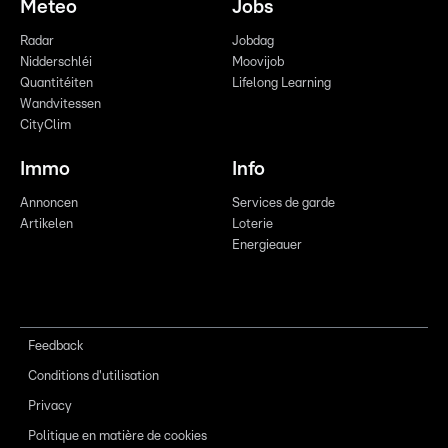
Meteo
Jobs
Radar
Jobdag
Nidderschléi
Moovijob
Quantitéiten
Lifelong Learning
Wandvitessen
CityClim
Immo
Info
Annoncen
Services de garde
Artikelen
Loterie
Energieauer
Feedback
Conditions d'utilisation
Privacy
Politique en matière de cookies