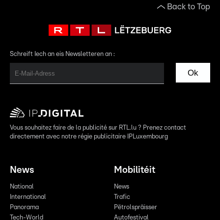
Back to Top
Schreift Iech an eis Newsletteren an :
Ok
Vous souhaitez faire de la publicité sur RTL.lu ? Prenez contact
directement avec notre régie publicitaire IPLuxembourg
News
Mobilitéit
National
News
International
Trafic
Panorama
Pëtrolspräisser
Tech-World
Autofestival