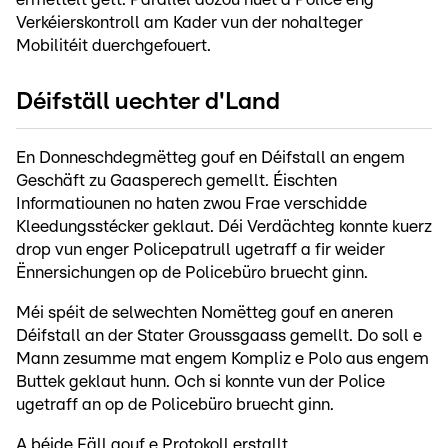
Verkéierskontroll am Kader vun der nohalteger
Mobilitéit duerchgefouert.
Déifställ uechter d'Land
En Donneschdegmëtteg gouf en Déifstall an engem
Geschäft zu Gaasperech gemellt. Éischten
Informatiounen no haten zwou Frae verschidde
Kleedungsstécker geklaut. Déi Verdächteg konnte kuerz
drop vun enger Policepatrull ugetraff a fir weider
Ënnersichungen op de Policebüro bruecht ginn.
Méi spéit de selwechten Nomëtteg gouf en aneren
Déifstall an der Stater Groussgaass gemellt. Do soll e
Mann zesumme mat engem Kompliz e Polo aus engem
Buttek geklaut hunn. Och si konnte vun der Police
ugetraff an op de Policebüro bruecht ginn.
A béide Fäll gouf e Protokoll erstallt.