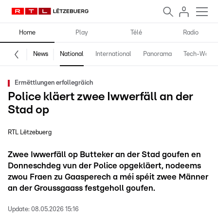
Home
Play
Télé
Radio
News
National
International
Panorama
Tech-World
Ermëttlungen erfollegräich
Police kläert zwee Iwwerfäll an der
Stad op
RTL Lëtzebuerg
Zwee Iwwerfäll op Butteker an der Stad goufen en
Donneschdeg vun der Police opgekläert, nodeems
zwou Fraen zu Gaasperech a méi spéit zwee Männer
an der Groussgaass festgeholl goufen.
Update:
08.05.2026 15:16