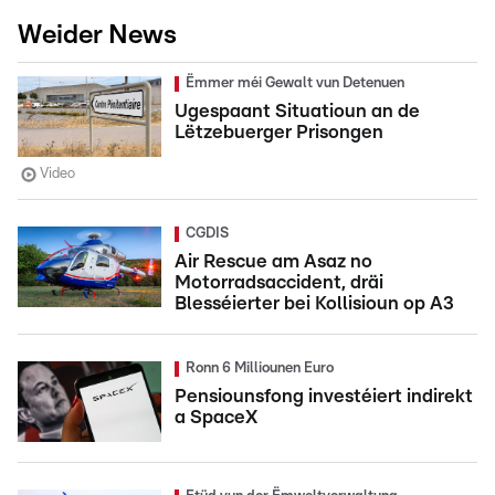
Weider News
Ëmmer méi Gewalt vun Detenuen
Ugespaant Situatioun an de
Lëtzebuerger Prisongen
Video
CGDIS
Air Rescue am Asaz no
Motorradsaccident, dräi
Blesséierter bei Kollisioun op A3
Ronn 6 Milliounen Euro
Pensiounsfong investéiert indirekt
a SpaceX