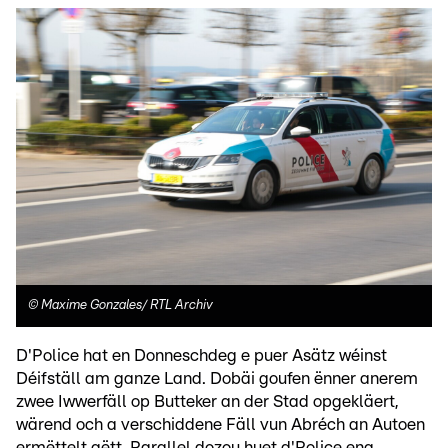
©
Maxime Gonzales/ RTL Archiv
D'Police hat en Donneschdeg e puer Asätz wéinst
Déifställ am ganze Land. Dobäi goufen ënner anerem
zwee Iwwerfäll op Butteker an der Stad opgekläert,
wärend och a verschiddene Fäll vun Abréch an Autoen
ermëttelt gëtt. Parallel dozou huet d'Police eng