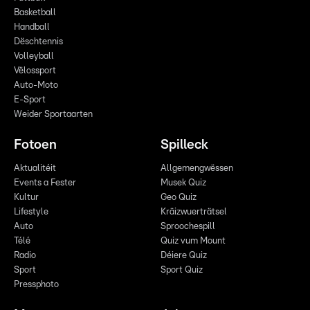
Basketball
Handball
Dëschtennis
Volleyball
Vëlossport
Auto-Moto
E-Sport
Weider Sportaarten
Fotoen
Spilleck
Aktualitéit
Allgemengwëssen
Events a Fester
Musek Quiz
Kultur
Geo Quiz
Lifestyle
Kräizwuerträtsel
Auto
Sproochespill
Télé
Quiz vum Mount
Radio
Déiere Quiz
Sport
Sport Quiz
Pressphoto