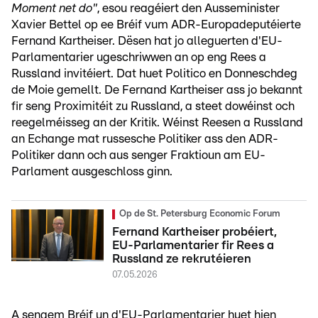
Moment net do"
, esou reagéiert den Ausseminister
Xavier Bettel op ee Bréif vum ADR-Europadeputéierte
Fernand Kartheiser. Dësen hat jo alleguerten d'EU-
Parlamentarier ugeschriwwen an op eng Rees a
Russland invitéiert. Dat huet Politico en Donneschdeg
de Moie gemellt. De Fernand Kartheiser ass jo bekannt
fir seng Proximitéit zu Russland, a steet dowéinst och
reegelméisseg an der Kritik. Wéinst Reesen a Russland
an Echange mat russesche Politiker ass den ADR-
Politiker dann och aus senger Fraktioun am EU-
Parlament ausgeschloss ginn.
Op de St. Petersburg Economic Forum
Fernand Kartheiser probéiert,
EU-Parlamentarier fir Rees a
Russland ze rekrutéieren
07.05.2026
A sengem Bréif un d'EU-Parlamentarier huet hien