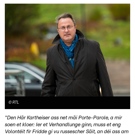
©
RTL
"Den Här Kartheiser ass net mäi Porte-Parole, a mir
soen et kloer: Ier et Verhandlunge ginn, muss et eng
Volontéit fir Fridde gi vu russescher Säit, an déi ass am