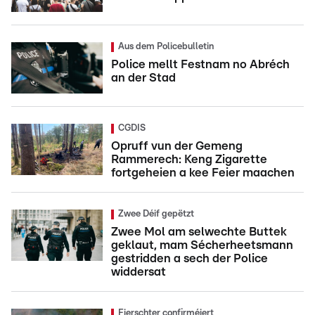
Aus dem Policebulletin
Police mellt Festnam no Abréch
an der Stad
CGDIS
Opruff vun der Gemeng
Rammerech: Keng Zigarette
fortgeheien a kee Feier maachen
Zwee Déif gepëtzt
Zwee Mol am selwechte Buttek
geklaut, mam Sécherheetsmann
gestridden a sech der Police
widdersat
Fierschter confirméiert