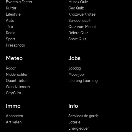
Events a Fester
Musek Quiz
Kultur
Geo Quiz
Lifestyle
Kräizwuerträtsel
Auto
Sproochespill
Télé
Quiz vum Mount
Radio
Déiere Quiz
Sport
Sport Quiz
Pressphoto
Meteo
Jobs
Radar
Jobdag
Nidderschléi
Moovijob
Quantitéiten
Lifelong Learning
Wandvitessen
CityClim
Immo
Info
Annoncen
Services de garde
Artikelen
Loterie
Energieauer