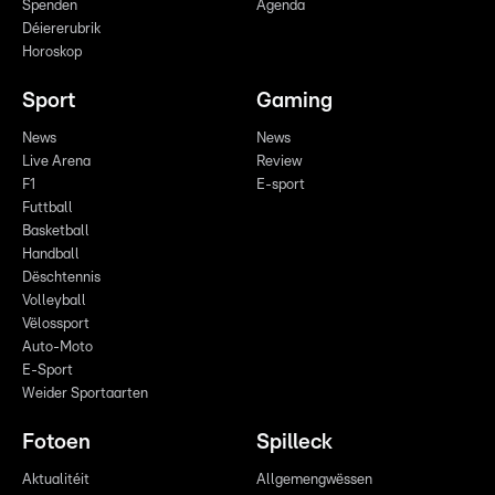
Spenden
Agenda
Déiererubrik
Horoskop
Sport
Gaming
News
News
Live Arena
Review
F1
E-sport
Futtball
Basketball
Handball
Dëschtennis
Volleyball
Vëlossport
Auto-Moto
E-Sport
Weider Sportaarten
Fotoen
Spilleck
Aktualitéit
Allgemengwëssen