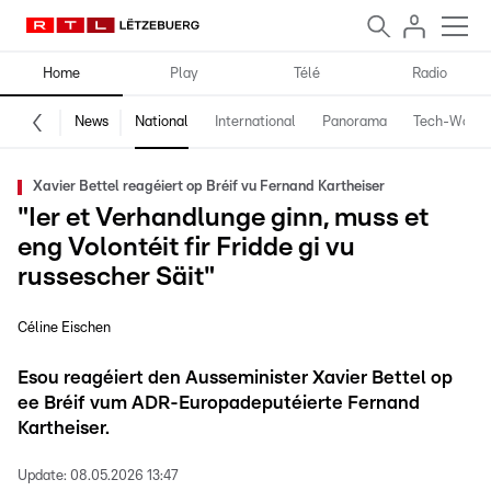
Home
Play
Télé
Radio
News
National
International
Panorama
Tech-World
Xavier Bettel reagéiert op Bréif vu Fernand Kartheiser
"Ier et Verhandlunge ginn, muss et
eng Volontéit fir Fridde gi vu
russescher Säit"
Céline Eischen
Esou reagéiert den Ausseminister Xavier Bettel op
ee Bréif vum ADR-Europadeputéierte Fernand
Kartheiser.
Update:
08.05.2026 13:47