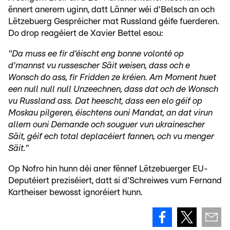
ënnert anerem uginn, datt Länner wéi d'Belsch an och
Lëtzebuerg Gespréicher mat Russland géife fuerderen.
Do drop reagéiert de Xavier Bettel esou:
"Da muss ee fir d'éischt eng bonne volonté op
d'mannst vu russescher Säit weisen, dass och e
Wonsch do ass, fir Fridden ze kréien. Am Moment huet
een null null null Unzeechnen, dass dat och de Wonsch
vu Russland ass. Dat heescht, dass een elo géif op
Moskau pilgeren, éischtens ouni Mandat, an dat virun
allem ouni Demande och souguer vun ukrainescher
Säit, géif ech total deplacéiert fannen, och vu menger
Säit."
Op Nofro hin hunn déi aner fënnef Lëtzebuerger EU-
Deputéiert preziséiert, datt si d'Schreiwes vum Fernand
Kartheiser bewosst ignoréiert hunn.