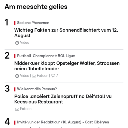
Am meeschte gelies
Seelene Phenomen
Wichteg Fakten zur Sonnendäischtert vum 12.
August
Video
Futtball-Championnat: BGL Ligue
Nidderkuer klappt Opsteiger Walfer, Stroossen
neien Tabelleleader
Video
Fotoen
7
Wie kennt dës Persoun?
Police lancéiert Zeienopruff no Déifstall vu
Keess aus Restaurant
Fotoen
Invité vun der Redaktioun (10. August) - Gast Gibéryen