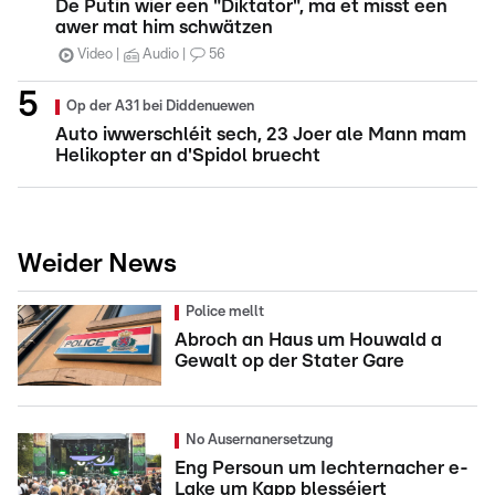
De Putin wier een "Diktator", ma et misst een
awer mat him schwätzen
Video
Audio
56
Op der A31 bei Diddenuewen
Auto iwwerschléit sech, 23 Joer ale Mann mam
Helikopter an d'Spidol bruecht
Weider News
Police mellt
Abroch an Haus um Houwald a
Gewalt op der Stater Gare
No Ausernanersetzung
Eng Persoun um Iechternacher e-
Lake um Kapp blesséiert