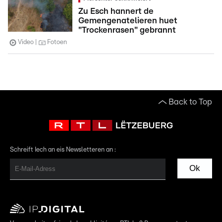
Zu Esch hannert de
Gemengenatelieren huet
"Trockenrasen" gebrannt
Video
Fotoen
Back to Top
Schreift Iech an eis Newsletteren an :
Ok