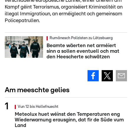
verschiddene europäesche Länner, ënner anerem am
Kampf géint Terrorismus, organiséiert Kriminalitéit an
illegal Immigratioun, an erméiglecht och gemeinsam
Policepatrullen.
Rumänesch Polizisten zu Lëtzebuerg
Beamte wäerten net arméiert
sinn a sollen eventuell och mat
den Heescherte schwätzen
Am meeschte gelies
Vun 12 bis Hallefnuecht
Meteolux huet wéinst den Temperaturen eng
Wiederwarnung erausginn, dat fir de Süde vum
Land