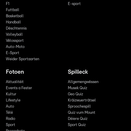
F1
E-sport
Futtball
Basketball
Handball
Dëschtennis
Volleyball
Vëlossport
Auto-Moto
E-Sport
Weider Sportaarten
Fotoen
Spilleck
Aktualitéit
Allgemengwëssen
Events a Fester
Musek Quiz
Kultur
Geo Quiz
Lifestyle
Kräizwuerträtsel
Auto
Sproochespill
Télé
Quiz vum Mount
Radio
Déiere Quiz
Sport
Sport Quiz