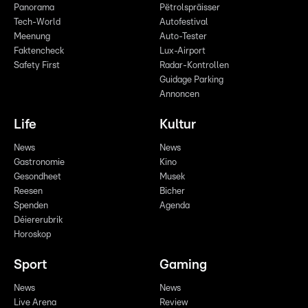
Panorama
Pëtrolspräisser
Tech-World
Autofestival
Meenung
Auto-Tester
Faktencheck
Lux-Airport
Safety First
Radar-Kontrollen
Guidage Parking
Annoncen
Life
Kultur
News
News
Gastronomie
Kino
Gesondheet
Musek
Reesen
Bicher
Spenden
Agenda
Déiererubrik
Horoskop
Sport
Gaming
News
News
Live Arena
Review