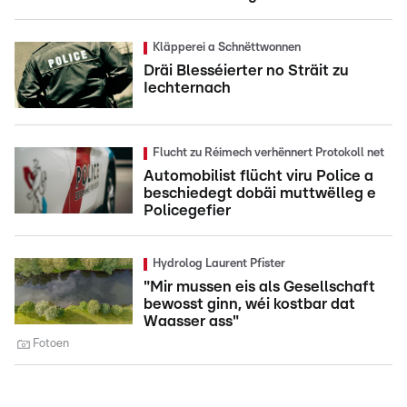
Kläpperei a Schnëttwonnen
Dräi Blesséierter no Sträit zu
Iechternach
Flucht zu Réimech verhënnert Protokoll net
Automobilist flücht viru Police a
beschiedegt dobäi muttwëlleg e
Policegefier
Hydrolog Laurent Pfister
"Mir mussen eis als Gesellschaft
bewosst ginn, wéi kostbar dat
Waasser ass"
Fotoen