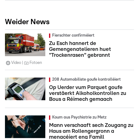
Weider News
Fierschter confirméiert
Zu Esch hannert de
Gemengenatelieren huet
"Trockenrasen" gebrannt
Video
Fotoen
208 Automobiliste goufe kontrolléiert
Op Uerder vum Parquet goufe
verstäerkt Alkoholkontrollen zu
Bous a Réimech gemaach
Koum aus Psychiatrie zu Metz
Mann verschaaft sech Zougang zu
Haus am Rollengergronn a
menacéiert eng Famill