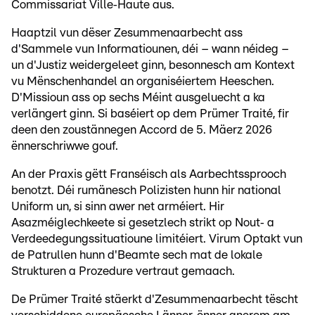
Commissariat Ville‑Haute aus.
Haaptzil vun dëser Zesummenaarbecht ass
d'Sammele vun Informatiounen, déi – wann néideg –
un d'Justiz weidergeleet ginn, besonnesch am Kontext
vu Mënschenhandel an organiséiertem Heeschen.
D'Missioun ass op sechs Méint ausgeluecht a ka
verlängert ginn. Si baséiert op dem Prümer Traité, fir
deen den zoustännegen Accord de 5. Mäerz 2026
ënnerschriwwe gouf.
An der Praxis gëtt Franséisch als Aarbechtssprooch
benotzt. Déi rumänesch Polizisten hunn hir national
Uniform un, si sinn awer net arméiert. Hir
Asazméiglechkeete si gesetzlech strikt op Nout‑ a
Verdeedegungssituatioune limitéiert. Virum Optakt vun
de Patrullen hunn d'Beamte sech mat de lokale
Strukturen a Prozedure vertraut gemaach.
De Prümer Traité stäerkt d'Zesummenaarbecht tëscht