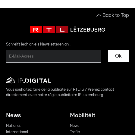
Back to Top
Schreift Iech an eis Newsletteren an :
Ok
Vous souhaitez faire de la publicité sur RTL.lu ? Prenez contact
directement avec notre régie publicitaire IPLuxembourg
News
Mobilitéit
National
News
International
Trafic