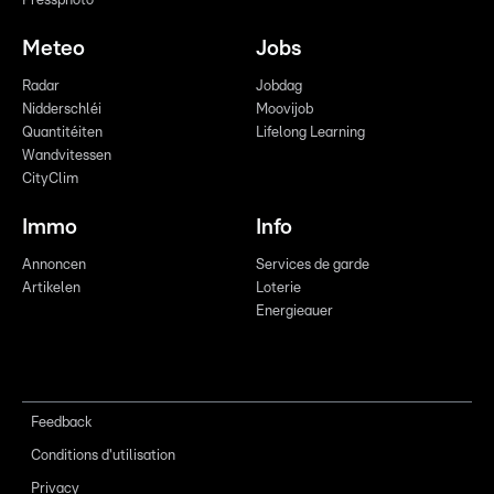
Pressphoto
Meteo
Jobs
Radar
Jobdag
Nidderschléi
Moovijob
Quantitéiten
Lifelong Learning
Wandvitessen
CityClim
Immo
Info
Annoncen
Services de garde
Artikelen
Loterie
Energieauer
Feedback
Conditions d'utilisation
Privacy