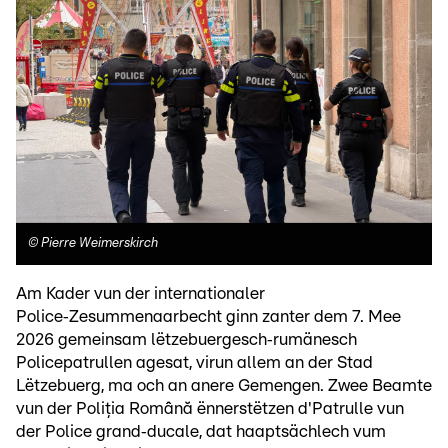
©
Pierre Weimerskirch
Am Kader vun der internationaler
Police‑Zesummenaarbecht ginn zanter dem 7. Mee
2026 gemeinsam lëtzebuergesch‑rumänesch
Policepatrullen agesat, virun allem an der Stad
Lëtzebuerg, ma och an anere Gemengen. Zwee Beamte
vun der Poliția Română ënnerstëtzen d'Patrulle vun
der Police grand‑ducale, dat haaptsächlech vum