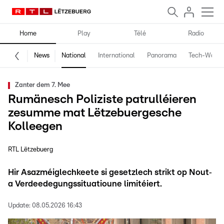
Home
Play
Télé
Radio
News
National
International
Panorama
Tech-World
Zanter dem 7. Mee
Rumänesch Poliziste patrulléieren
zesumme mat Lëtzebuergesche
Kolleegen
RTL Lëtzebuerg
Hir Asazméiglechkeete si gesetzlech strikt op Nout‑
a Verdeedegungssituatioune limitéiert.
Update:
08.05.2026 16:43