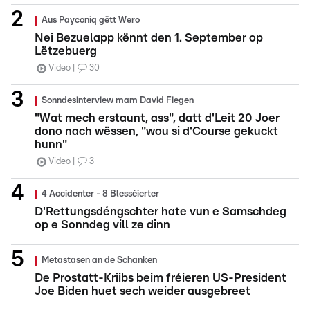
Aus Payconiq gëtt Wero
Nei Bezuelapp kënnt den 1. September op
Lëtzebuerg
Video
30
Sonndesinterview mam David Fiegen
"Wat mech erstaunt, ass", datt d'Leit 20 Joer
dono nach wëssen, "wou si d'Course gekuckt
hunn"
Video
3
4 Accidenter - 8 Blesséierter
D'Rettungsdéngschter hate vun e Samschdeg
op e Sonndeg vill ze dinn
Metastasen an de Schanken
De Prostatt-Kriibs beim fréieren US-President
Joe Biden huet sech weider ausgebreet