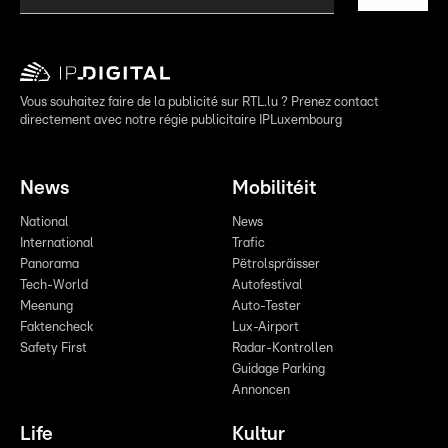
Vous souhaitez faire de la publicité sur RTL.lu ? Prenez contact
directement avec notre régie publicitaire IPLuxembourg
News
Mobilitéit
National
News
International
Trafic
Panorama
Pëtrolspräisser
Tech-World
Autofestival
Meenung
Auto-Tester
Faktencheck
Lux-Airport
Safety First
Radar-Kontrollen
Guidage Parking
Annoncen
Life
Kultur