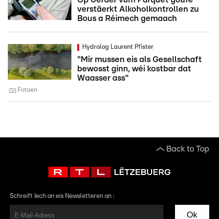
verstäerkt Alkoholkontrollen zu
Bous a Réimech gemaach
Hydrolog Laurent Pfister
"Mir mussen eis als Gesellschaft
bewosst ginn, wéi kostbar dat
Waasser ass"
Fotoen
Back to Top
Schreift Iech an eis Newsletteren an :
Ok