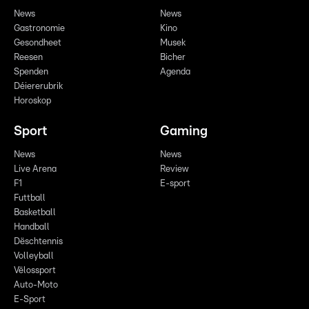
News
News
Gastronomie
Kino
Gesondheet
Musek
Reesen
Bicher
Spenden
Agenda
Déiererubrik
Horoskop
Sport
Gaming
News
News
Live Arena
Review
F1
E-sport
Futtball
Basketball
Handball
Dëschtennis
Volleyball
Vëlossport
Auto-Moto
E-Sport