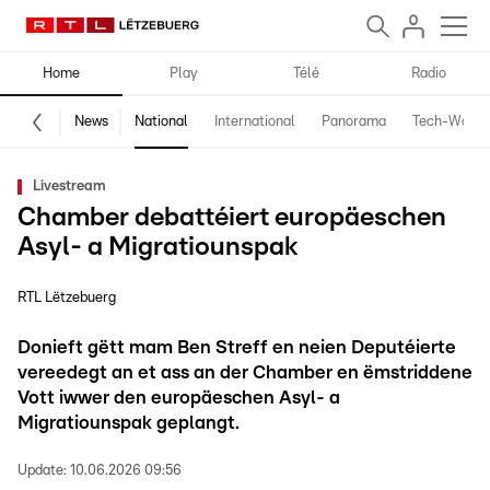
Home
Play
Télé
Radio
News
National
International
Panorama
Tech-World
Livestream
Chamber debattéiert europäeschen
Asyl- a Migratiounspak
RTL Lëtzebuerg
Donieft gëtt mam Ben Streff en neien Deputéierte
vereedegt an et ass an der Chamber en ëmstriddene
Vott iwwer den europäeschen Asyl- a
Migratiounspak geplangt.
Update:
10.06.2026 09:56