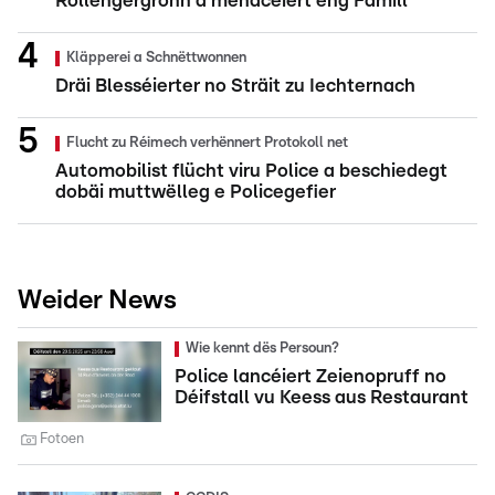
Rollengergronn a menacéiert eng Famill
Kläpperei a Schnëttwonnen
Dräi Blesséierter no Sträit zu Iechternach
Flucht zu Réimech verhënnert Protokoll net
Automobilist flücht viru Police a beschiedegt
dobäi muttwëlleg e Policegefier
Weider News
Wie kennt dës Persoun?
Police lancéiert Zeienopruff no
Déifstall vu Keess aus Restaurant
Fotoen