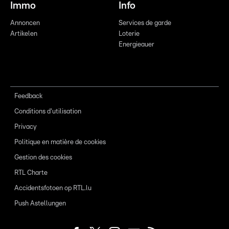
Immo
Info
Annoncen
Services de garde
Artikelen
Loterie
Energieauer
Feedback
Conditions d'utilisation
Privacy
Politique en matière de cookies
Gestion des cookies
RTL Charte
Accidentsfotoen op RTL.lu
Push Astellungen