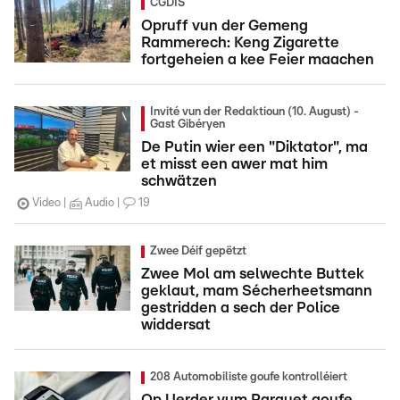
CGDIS
Opruff vun der Gemeng
Rammerech: Keng Zigarette
fortgeheien a kee Feier maachen
Invité vun der Redaktioun (10. August) -
Gast Gibéryen
De Putin wier een "Diktator", ma
et misst een awer mat him
schwätzen
Video
Audio
19
Zwee Déif gepëtzt
Zwee Mol am selwechte Buttek
geklaut, mam Sécherheetsmann
gestridden a sech der Police
widdersat
208 Automobiliste goufe kontrolléiert
Op Uerder vum Parquet goufe