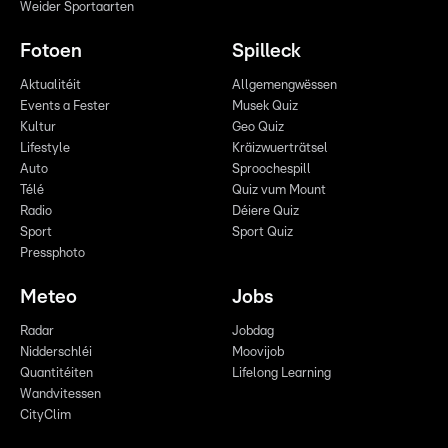
Weider Sportaarten
Fotoen
Spilleck
Aktualitéit
Allgemengwëssen
Events a Fester
Musek Quiz
Kultur
Geo Quiz
Lifestyle
Kräizwuerträtsel
Auto
Sproochespill
Télé
Quiz vum Mount
Radio
Déiere Quiz
Sport
Sport Quiz
Pressphoto
Meteo
Jobs
Radar
Jobdag
Nidderschléi
Moovijob
Quantitéiten
Lifelong Learning
Wandvitessen
CityClim