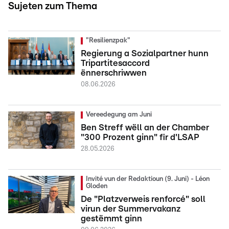
Sujeten zum Thema
"Resilienzpak"
Regierung a Sozialpartner hunn
Tripartitesaccord
ënnerschriwwen
08.06.2026
Vereedegung am Juni
Ben Streff wëll an der Chamber
"300 Prozent ginn" fir d'LSAP
28.05.2026
Invité vun der Redaktioun (9. Juni) - Léon
Gloden
De "Platzverweis renforcé" soll
virun der Summervakanz
gestëmmt ginn