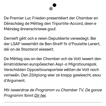
De Premier Luc Frieden presentéiert der Chamber en
Dënschdeg de Mëtteg den Tripartite-Accord, deen e
Méindeg ënnerschriwwe gouf.
Dernieft gëtt och e neien Deputéierte vereedegt. Bei
der LSAP iwwerhëlt de Ben Streff fir d'Paulette Lenert,
déi an de Staatsrot wiesselt.
De Mëtteg ass an der Chamber och de Vott iwwert den
ëmstriddenen europäeschen Asyl-a Migratiounspak.
Verschidden Oppositiounsparteie wëllen de Vott nach
verleeën. Den Zäitplang wier ze knapp gewiescht, esou
d'Argument.
Mir iwwerdroe de Programm vu Chamber TV. De ganze
Programm fannt
Dir hei
.