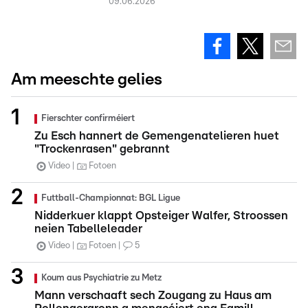
09.06.2026
Am meeschte gelies
Fierschter confirméiert
Zu Esch hannert de Gemengenatelieren huet
"Trockenrasen" gebrannt
Video
Fotoen
Futtball-Championnat: BGL Ligue
Nidderkuer klappt Opsteiger Walfer, Stroossen
neien Tabelleleader
Video
Fotoen
5
Koum aus Psychiatrie zu Metz
Mann verschaaft sech Zougang zu Haus am