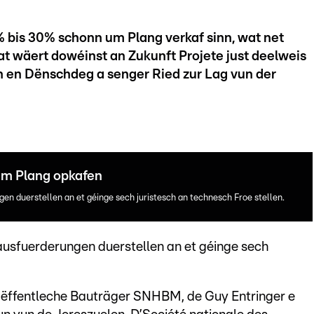
% bis 30% schonn um Plang verkaf sinn, wat net
aat wäert dowéinst an Zukunft Projete just deelweis
n en Dënschdeg a senger Ried zur Lag vun der
 um Plang opkafen
en duerstellen an et géinge sech juristesch an technesch Froe stellen.
ausfuerderungen duerstellen an et géinge sech
um ëffentleche Bauträger SNHBM, de Guy Entringer e