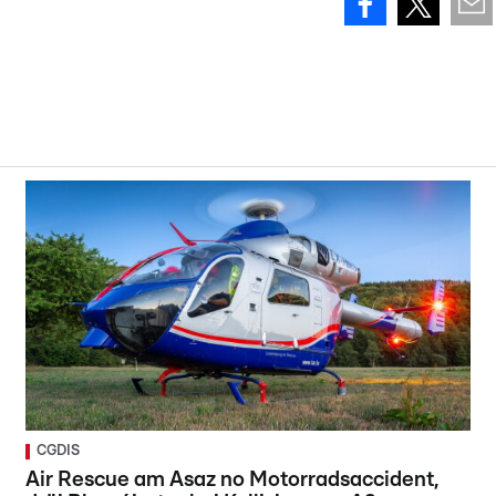
CGDIS
Air Rescue am Asaz no Motorradsaccident,