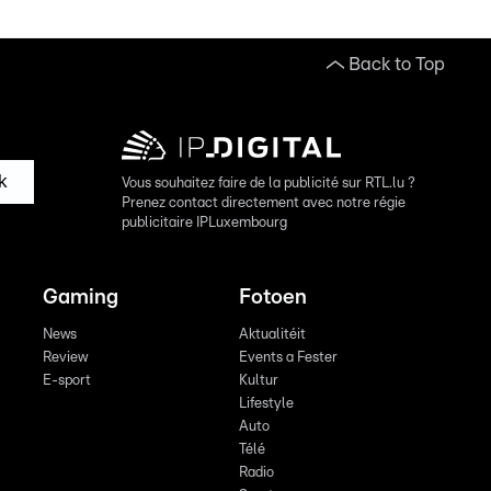
Back to Top
k
Vous souhaitez faire de la publicité sur RTL.lu ?
Prenez contact directement avec notre régie
publicitaire IPLuxembourg
Gaming
Fotoen
News
Aktualitéit
Review
Events a Fester
E-sport
Kultur
Lifestyle
Auto
Télé
Radio