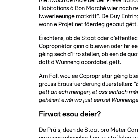
Mëttwoch de Moie bei der Presentatiou
Habitations à Bon Marché wier nach net
Iwwerleeunge matkritt". De Guy Entring
wann e Projet net fäerdeg gebaut gëtt. 
Éischtens, ob de Staat oder d'ëffent
Copropriétär ginn a bleiwen oder hir 
géing sech d'Fro stellen, ob een de quo
datt d'Wunneng abordabel gëtt.
Am Fall wou ee Coproprietär géing bl
grouss Erausfuerderung duerstellen:
"
gëtt an ech mengen, et ass einfach mé
gehéiert ewéi wa just eenzel Wunneng
Firwat esou deier?
De Präis, deen de Staat pro Meter Car