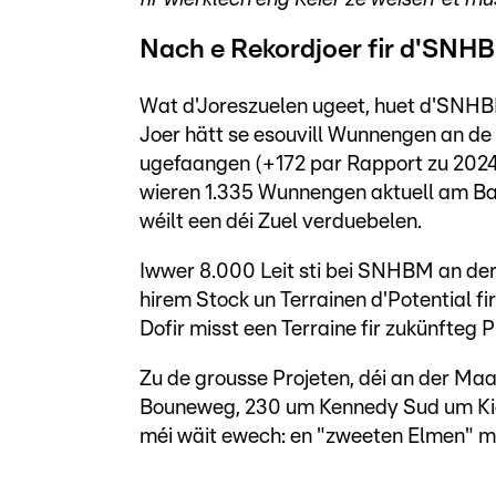
Nach e Rekordjoer fir d'SNH
Wat d'Joreszuelen ugeet, huet d'SNHB
Joer hätt se esouvill Wunnengen an de
ugefaangen (+172 par Rapport zu 2024)
wieren 1.335 Wunnengen aktuell am Bau
wéilt een déi Zuel verduebelen.
Iwwer 8.000 Leit sti bei SNHBM an der
hirem Stock un Terrainen d'Potential f
Dofir misst een Terraine fir zukünfteg P
Zu de grousse Projeten, déi an der Ma
Bouneweg, 230 um Kennedy Sud um Kierc
méi wäit ewech: en "zweeten Elmen" m