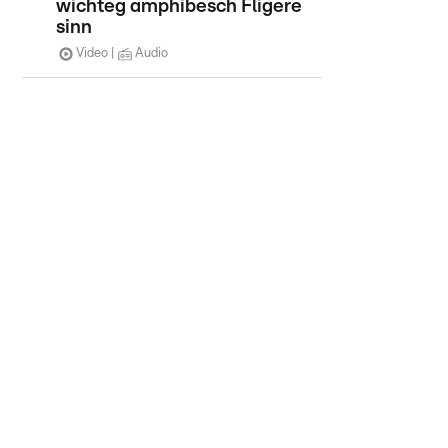
wichteg amphibesch Fligere
sinn
Video
Audio