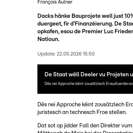
François Aulner
Dacks hänke Bauprojete well just 10
duergeet, fir d'Finanzéierung. De St
opkafen, esou de Premier Luc Friede
Natioun.
Update:
22.05.2026 15:50
De Staat wëll Deeler vu Projeten
Dës nei Approche kéint zousätzlech Erausfuerderung
Dës nei Approche kéint zousätzlech Er
juristesch an technesch Froe stellen.
Dat sot op jidder Fall den Direkter v