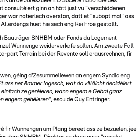
n vun de Joreszuelen. D’Société nationale des
 consultéiert ginn an hätt just vu "verschiddenen
er war natierlech averstan, datt et "suboptimal" ass
Allerdéngs huet hie sech eng Rei Froe gestallt.
lech Bauträger SNHBM oder Fonds du Logement
eenzel Wunnenge weiderverkafe sollen. Am zweete Fall
te-part Terrain bei der Revente soll erausrechnen, fir
eiwen, géing d'Zesummeliewen an engem Syndic eng
Et ass net ëmmer logesch, wat do villäicht decidéiert
i einfach ze geréieren, wann engem e Gebai ganz
en engem gehéieren"
, esou de Guy Entringer.
ré fir Wunnengen um Plang bereet ass ze bezuelen, jee