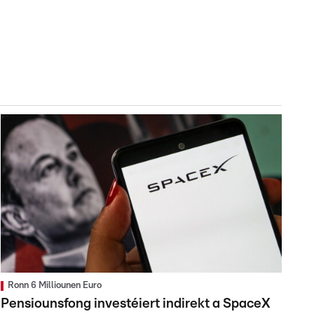
Ronn 6 Milliounen Euro
Pensiounsfong investéiert indirekt a SpaceX