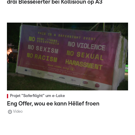
dräi Blesséierter bei Kollisioun op A3
Projet "SaferNight" um e-Lake
Eng Offer, wou ee kann Hëllef froen
Video