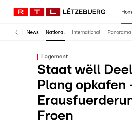
Hom
News
National
International
Panorama
Logement
Staat wëll Dee
Plang opkafen 
Erausfuerderun
Froen