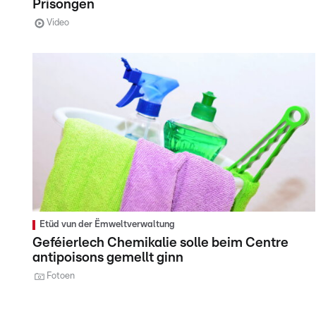
Prisongen
Video
Etüd vun der Ëmweltverwaltung
Geféierlech Chemikalie solle beim Centre
antipoisons gemellt ginn
Fotoen