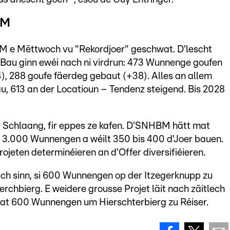
BM
M e Mëttwoch vu "Rekordjoer" geschwat. D'lescht
 Bau ginn ewéi nach ni virdrun: 473 Wunnenge goufen
, 288 goufe fäerdeg gebaut (+38). Alles an allem
, 613 an der Locatioun – Tendenz steigend. Bis 2028
 Schlaang, fir eppes ze kafen. D'SNHBM hätt mat
ir 3.000 Wunnengen a wéilt 350 bis 400 d'Joer bauen.
rojeten determinéieren an d'Offer diversifiéieren.
ach sinn, si 600 Wunnengen op der Itzegerknupp zu
hbierg. E weidere grousse Projet läit nach zäitlech
at 600 Wunnengen um Hierschterbierg zu Réiser.