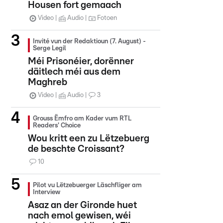
Housen fort gemaach
Video
Audio
Fotoen
Invité vun der Redaktioun (7. August) -
Serge Legil
Méi Prisonéier, dorënner
däitlech méi aus dem
Maghreb
Video
Audio
3
Grouss Ëmfro am Kader vum RTL
Readers' Choice
Wou kritt een zu Lëtzebuerg
de beschte Croissant?
10
Pilot vu Lëtzebuerger Läschfliger am
Interview
Asaz an der Gironde huet
nach emol gewisen, wéi