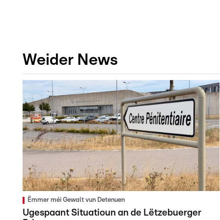
Weider News
Ëmmer méi Gewalt vun Detenuen
Ugespaant Situatioun an de Lëtzebuerger