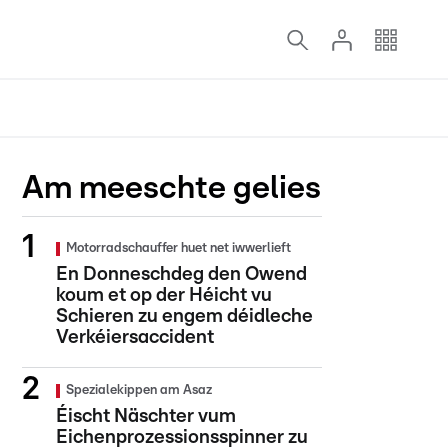
Am meeschte gelies
Motorradschauffer huet net iwwerlieft
En Donneschdeg den Owend
koum et op der Héicht vu
Schieren zu engem déidleche
Verkéiersaccident
Spezialekippen am Asaz
Éischt Näschter vum
Eichenprozessionsspinner zu