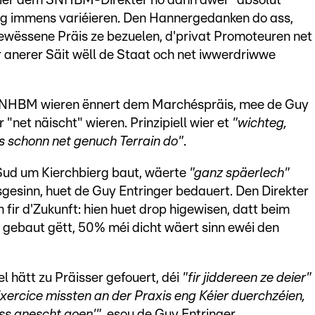
wier dem SNHBM-Direkter no dann awer "absolut
eng immens variéieren. Den Hannergedanken do ass,
gewëssene Präis ze bezuelen, d'privat Promoteuren net
er anerer Säit wëll de Staat och net iwwerdriwwe
SNHBM wieren ënnert dem Marchéspräis, mee de Guy
r "net näischt" wieren. Prinzipiell wier et
"wichteg,
ass schonn net genuch Terrain do"
.
ud um Kierchbierg baut, wäerte
"ganz späerlech"
gesinn, huet de Guy Entringer bedauert. Den Direkter
ir d'Zukunft: hien huet drop higewisen, datt beim
t gebaut gëtt, 50% méi dicht wäert sinn ewéi den
l hätt zu Präisser gefouert, déi
"fir jiddereen ze deier"
xercice missten an der Praxis eng Kéier duerchzéien,
uss anescht goen'"
, esou de Guy Entringer.