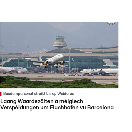
Buedempersonal streikt bis op Weideres
Laang Waardezäiten a méiglech
Verspéidungen um Fluchhafen vu Barcelona