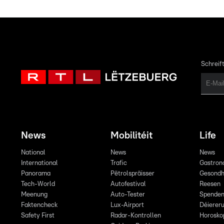
Schreift
News
Mobilitéit
Life
National
News
News
International
Trafic
Gastron
Panorama
Pëtrolspräisser
Gesondh
Tech-World
Autofestival
Reesen
Meenung
Auto-Tester
Spende
Faktencheck
Lux-Airport
Déiereru
Safety First
Radar-Kontrollen
Horosko