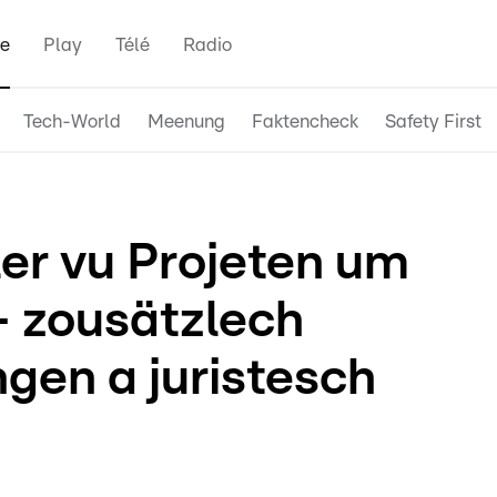
e
Play
Télé
Radio
Tech-World
Meenung
Faktencheck
Safety First
ler vu Projeten um
- zousätzlech
gen a juristesch