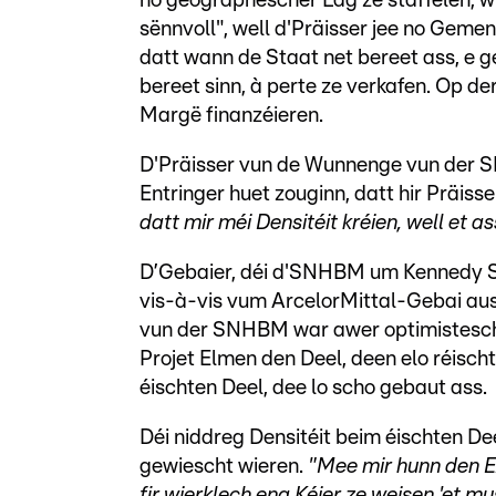
no geographescher Lag ze staffelen, 
sënnvoll", well d'Präisser jee no Gem
datt wann de Staat net bereet ass, e 
bereet sinn, à perte ze verkafen. Op d
Margë finanzéieren.
D'Präisser vun de Wunnenge vun der 
Entringer huet zouginn, datt hir Präisse
datt mir méi Densitéit kréien, well et 
D’Gebaier, déi d'SNHBM um Kennedy S
vis-à-vis vum ArcelorMittal-Gebai aus
vun der SNHBM war awer optimistesch f
Projet Elmen den Deel, deen elo réisch
éischten Deel, dee lo scho gebaut ass.
Déi niddreg Densitéit beim éischten Dee
gewiescht wieren.
"Mee mir hunn den E
fir wierklech eng Kéier ze weisen 'et m