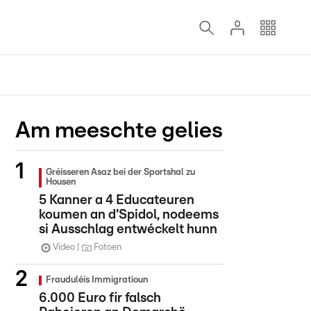
Am meeschte gelies
Gréisseren Asaz bei der Sportshal zu
Housen
5 Kanner a 4 Educateuren
koumen an d'Spidol, nodeems
si Ausschlag entwéckelt hunn
Video
Fotoen
Frauduléis Immigratioun
6.000 Euro fir falsch