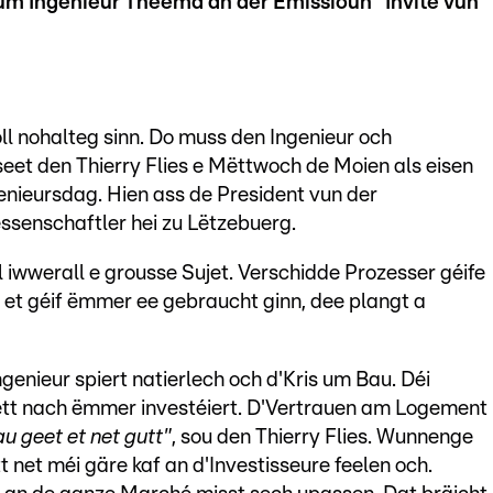
um Ingenieur Theema an der Emissioun "Invité vun
ll nohalteg sinn. Do muss den Ingenieur och
eet den Thierry Flies e Mëttwoch de Moien als eisen
enieursdag. Hien ass de President vun der
ssenschaftler hei zu Lëtzebuerg.
l iwwerall e grousse Sujet. Verschidde Prozesser géife
 et géif ëmmer ee gebraucht ginn, dee plangt a
genieur spiert natierlech och d'Kris um Bau. Déi
gëtt nach ëmmer investéiert. D'Vertrauen am Logement
u geet et net gutt"
, sou den Thierry Flies. Wunnenge
net méi gäre kaf an d'Investisseure feelen och.