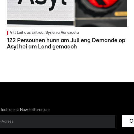
Vill Leit aus Eritrea, Syrien a Venezuela
122 Persounen hunn am Juli eng Demande op
Asyl hei am Land gemaach
 Iech an eis Newsletteren an :
O