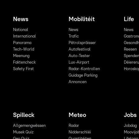
News
Mobilitéit
Life
National
News
News
International
Trafic
Gastron
Panorama
Pëtrolspräisser
Gesondh
Tech-World
Autofestival
Reesen
Meenung
Auto-Tester
Spende
Faktencheck
Lux-Airport
Déiereru
Safety First
Radar-Kontrollen
Horosko
Guidage Parking
Annoncen
Spilleck
Meteo
Jobs
Allgemengwëssen
Radar
Jobdag
Musek Quiz
Nidderschléi
Moovijo
Geo Quiz
Quantitéiten
Lifelong