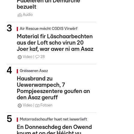
Pabeieren an Demarchë
bezuelt
Audio
Air Rescue mécht CGDIS Virwërf
Material fir Läschaarbechten
aus der Loft scho virun 20
Joer kaf, war awer ni am Asaz
Video
28
Gréisseren Asaz
Hausbrand zu
Uewerwampech, 7
Pompjeeszentere goufen an
den Asaz geruff
Video
Fotoen
Motorradschauffer huet net iwwerlieft
En Donneschdeg den Owend
koum et op der Héicht vu