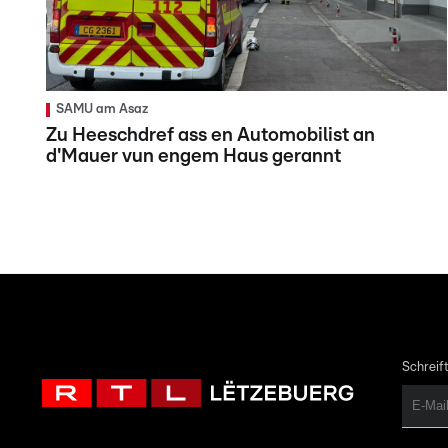
SAMU am Asaz
Zu Heeschdref ass en Automobilist an
d'Mauer vun engem Haus gerannt
Schreift