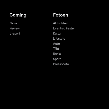
Gaming
Fotoen
News
Aktualitéit
Review
Events a Fester
E-sport
Kultur
Lifestyle
Auto
Télé
Radio
Sport
Pressphoto