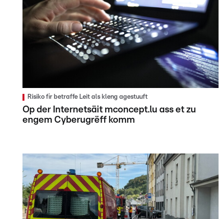
Risiko fir betraffe Leit als kleng agestuuft
Op der Internetsäit mconcept.lu ass et zu
engem Cyberugrëff komm