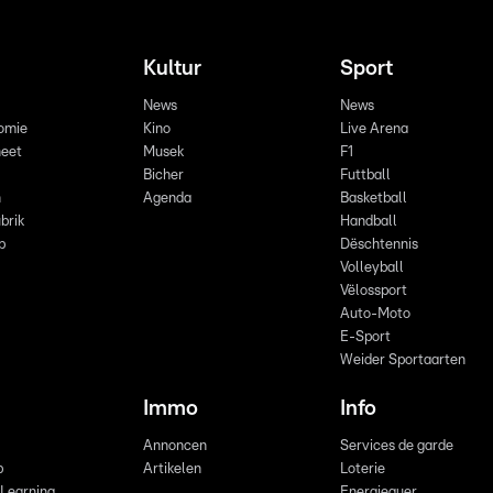
Kultur
Sport
News
News
omie
Kino
Live Arena
eet
Musek
F1
Bicher
Futtball
n
Agenda
Basketball
brik
Handball
p
Dëschtennis
Volleyball
Vëlossport
Auto-Moto
E-Sport
Weider Sportaarten
Immo
Info
Annoncen
Services de garde
b
Artikelen
Loterie
 Learning
Energieauer