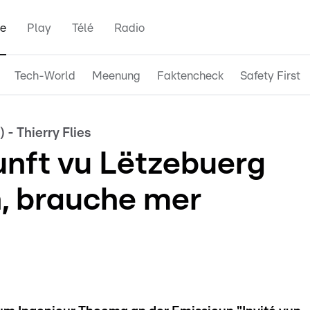
e
Play
Télé
Radio
Tech-World
Meenung
Faktencheck
Safety First
 - Thierry Flies
nft vu Lëtzebuerg
n, brauche mer