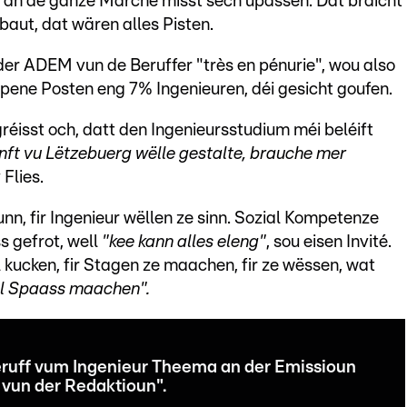
n an de ganze Marché misst sech upassen. Dat bräicht
baut, dat wären alles Pisten.
der ADEM vun de Beruffer "très en pénurie", wou also
pene Posten eng 7% Ingenieuren, déi gesicht goufen.
éisst och, datt den Ingenieursstudium méi beléift
ft vu Lëtzebuerg wëlle gestalte, brauche mer
 Flies.
nn, fir Ingenieur wëllen ze sinn. Sozial Kompetenze
 gefrot, well
"kee kann alles eleng"
, sou eisen Invité.
l kucken, fir Stagen ze maachen, fir ze wëssen, wat
oll Spaass maachen".
ruff vum Ingenieur Theema an der Emissioun
é vun der Redaktioun".