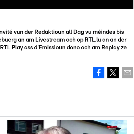
nvité vun der Redaktioun all Dag vu méindes bis
ebuerg an am Livestream och op RTL.lu an an der
RTL Play
ass d'Emissioun dono och am Replay ze