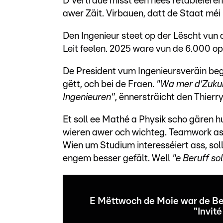
D'Vertraue misst een nees retabléiere
awer Zäit. Virbauen, datt de Staat méi 
Den Ingenieur steet op der Lëscht vun 
Leit feelen. 2025 ware vun de 6.000 op
De President vum Ingenieursveräin begr
gëtt, och bei de Fraen.
"Wa mer d'Zukun
Ingenieuren"
, ënnersträicht den Thierry
Et soll ee Mathé a Physik scho gären hu
wieren awer och wichteg. Teamwork ass
Wien um Studium interesséiert ass, sol
engem besser gefält. Well
"e Beruff s
E Mëttwoch de Moie war de Be
"Invit