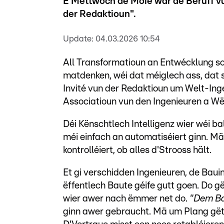
E Mëttwoch de Moie war de Beruff v
der Redaktioun".
Update:
04.03.2026 10:54
All Transformatioun an Entwécklung so
matdenken, wéi dat méiglech ass, dat s
Invité vun der Redaktioun um Welt-Ing
Associatioun vun den Ingenieuren a Wë
Déi Kënschtlech Intelligenz wier wéi ba
méi einfach an automatiséiert ginn. Mä
kontrolléiert, ob alles d'Strooss hält.
Et gi verschidden Ingenieuren, de Bauin
ëffentlech Baute géife gutt goen. Do 
wier awer nach ëmmer net do.
"Dem Ba
ginn awer gebraucht. Mä um Plang gëtt 