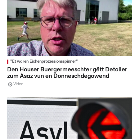
"Et waren Eichenprozessionsspinner"
Den Houser Buergermeeschter gëtt Detailer
zum Asaz vun en Donneschdegowend
Video