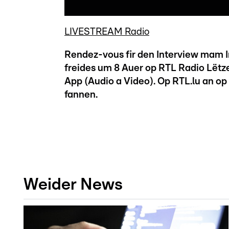
LIVESTREAM Radio
Rendez-vous fir den Interview mam I
freides um 8 Auer op RTL Radio Lëtz
App (Audio a Video). Op RTL.lu an op
fannen.
Weider News