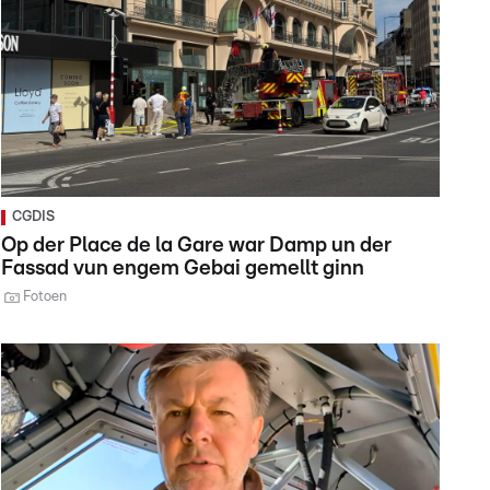
CGDIS
Op der Place de la Gare war Damp un der
Fassad vun engem Gebai gemellt ginn
Fotoen