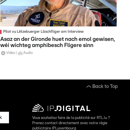
Pilot vu Lëtzebuerger Läschfliger am Interview
Asaz an der Gironde huet nach emol gewisen,
wéi wichteg amphibesch Fligere sinn
Video
Audio
Back to Top
k
Vous souhaitez faire de la publicité sur RTL.lu ?
Prenez contact directement avec notre régie
publicitaire IPLuxembourg