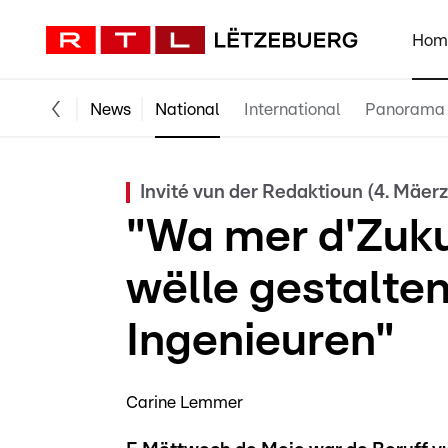
Hom
News
National
International
Panorama
Invité vun der Redaktioun (4. Mäerz)
"Wa mer d'Zuku
wëlle gestalte
Ingenieuren"
Carine Lemmer