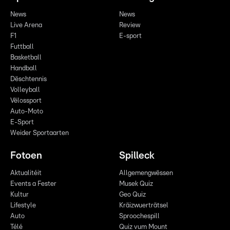
News
News
Live Arena
Review
F1
E-sport
Futtball
Basketball
Handball
Dëschtennis
Volleyball
Vëlossport
Auto-Moto
E-Sport
Weider Sportaarten
Fotoen
Spilleck
Aktualitéit
Allgemengwëssen
Events a Fester
Musek Quiz
Kultur
Geo Quiz
Lifestyle
Kräizwuerträtsel
Auto
Sproochespill
Télé
Quiz vum Mount