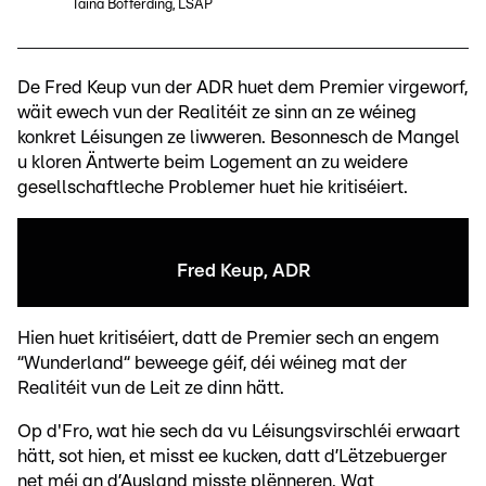
Taina Bofferding, LSAP
De Fred Keup vun der ADR huet dem Premier virgeworf,
wäit ewech vun der Realitéit ze sinn an ze wéineg
konkret Léisungen ze liwweren. Besonnesch de Mangel
u kloren Äntwerte beim Logement an zu weidere
gesellschaftleche Problemer huet hie kritiséiert.
Fred Keup, ADR
Hien huet kritiséiert, datt de Premier sech an engem
“Wunderland“ beweege géif, déi wéineg mat der
Realitéit vun de Leit ze dinn hätt.
Op d'Fro, wat hie sech da vu Léisungsvirschléi erwaart
hätt, sot hien, et misst ee kucken, datt d’Lëtzebuerger
net méi an d’Ausland misste plënneren. Wat