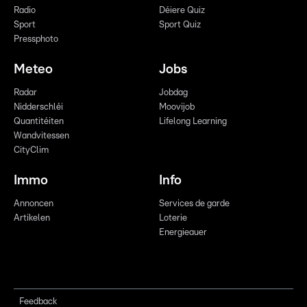
Radio
Déiere Quiz
Sport
Sport Quiz
Pressphoto
Meteo
Jobs
Radar
Jobdag
Nidderschléi
Moovijob
Quantitéiten
Lifelong Learning
Wandvitessen
CityClim
Immo
Info
Annoncen
Services de garde
Artikelen
Loterie
Energieauer
Feedback