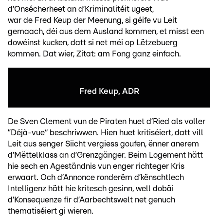
d’Onsécherheet an d’Kriminalitéit ugeet,
war de Fred Keup der Meenung, si géife vu Leit
gemaach, déi aus dem Ausland kommen, et misst een
dowéinst kucken, datt si net méi op Lëtzebuerg
kommen. Dat wier, Zitat: am Fong ganz einfach.
Fred Keup, ADR
De Sven Clement vun de Piraten huet d’Ried als voller
”Déjà-vue“ beschriwwen. Hien huet kritiséiert, datt vill
Leit aus senger Siicht vergiess goufen, ënner anerem
d’Mëttelklass an d’Grenzgänger. Beim Logement hätt
hie sech en Ageständnis vun enger richteger Kris
erwaart. Och d’Annonce ronderëm d’kënschtlech
Intelligenz hätt hie kritesch gesinn, well dobäi
d’Konsequenze fir d’Aarbechtswelt net genuch
thematiséiert gi wieren.