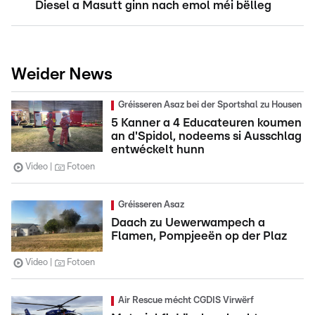
Diesel a Masutt ginn nach emol méi bëlleg
Weider News
Gréisseren Asaz bei der Sportshal zu Housen
5 Kanner a 4 Educateuren koumen
an d'Spidol, nodeems si Ausschlag
entwéckelt hunn
Video
Fotoen
Gréisseren Asaz
Daach zu Uewerwampech a
Flamen, Pompjeeën op der Plaz
Video
Fotoen
Air Rescue mécht CGDIS Virwërf