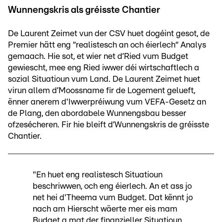
Wunnengskris als gréisste Chantier
De Laurent Zeimet vun der CSV huet dogéint gesot, de
Premier hätt eng “realistesch an och éierlech“ Analys
gemaach. Hie sot, et wier net d’Ried vum Budget
gewiescht, mee eng Ried iwwer déi wirtschaftlech a
sozial Situatioun vum Land. De Laurent Zeimet huet
virun allem d’Moossname fir de Logement gelueft,
ënner anerem d'Iwwerpréiwung vum VEFA-Gesetz an
de Plang, den abordabele Wunnengsbau besser
ofzesécheren. Fir hie bleift d’Wunnengskris de gréisste
Chantier.
"En huet eng realistesch Situatioun
beschriwwen, och eng éierlech. An et ass jo
net hei d'Theema vum Budget. Dat kënnt jo
nach am Hierscht wäerte mer eis mam
Budget a mat der finanzieller Situatioun