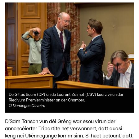
De Gilles Baum (DP) an de Laurent Zeimet (CSV) kuerz virun der
Ried vum Premierminister an der Chamber.
©
Domingos Oliveira
D’Sam Tanson vun déi Gréng war esou virun der
annoncéierter Tripartite net verwonnert, datt quasi
keng nei Ukënnegunge komm sinn. Si huet betount, datt