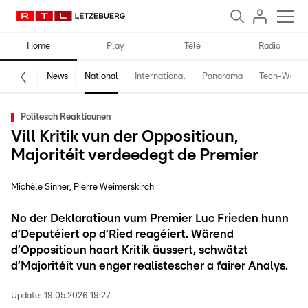
Home
Play
Télé
Radio
News
National
International
Panorama
Tech-World
Politesch Reaktiounen
Vill Kritik vun der Oppositioun,
Majoritéit verdeedegt de Premier
Michèle Sinner
Pierre Weimerskirch
No der Deklaratioun vum Premier Luc Frieden hunn
d’Deputéiert op d’Ried reagéiert. Wärend
d’Oppositioun haart Kritik äussert, schwätzt
d’Majoritéit vun enger realistescher a fairer Analys.
Update:
19.05.2026 19:27