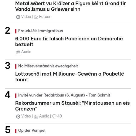
Metallwäert vu Kräizer a Figure kéint Grond fir
Vandalismus u Griewer sinn
Video
Fotoen
Frauduléis Immigratioun
6.000 Euro fir falsch Pabeieren an Demarchë
bezuelt
Audio
No Mëssverständnis ewechgeheit
Lottoschäi mat Millioune-Gewënn a Poubellë
fonnt
Invité vun der Redaktioun (6. August) - Tom Schmit
Rekordsummer um Stauséi: "Mir stoussen un eis
Grenzen"
Video
Audio
40
Op der Pompel