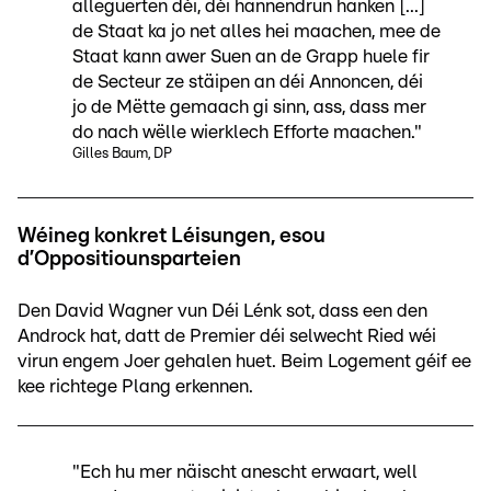
alleguerten déi, déi hannendrun hänken [...]
de Staat ka jo net alles hei maachen, mee de
Staat kann awer Suen an de Grapp huele fir
de Secteur ze stäipen an déi Annoncen, déi
jo de Mëtte gemaach gi sinn, ass, dass mer
do nach wëlle wierklech Efforte maachen."
Gilles Baum, DP
Wéineg konkret Léisungen, esou
d’Oppositiounsparteien
Den David Wagner vun Déi Lénk sot, dass een den
Androck hat, datt de Premier déi selwecht Ried wéi
virun engem Joer gehalen huet. Beim Logement géif ee
kee richtege Plang erkennen.
"Ech hu mer näischt anescht erwaart, well