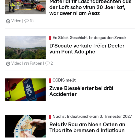
Material fir Läschaarbechten aus
der Loft scho virun 20 Joer kaf,
war awer ni am Asaz
Video
15
Ee Stéck Geschicht fir de gudden Zweck
D'Scoute verkafe fréier Deeler
vum Pont Adolphe
Video
Fotoen
2
CGDIS mellt
Zwee Blesséierter bei dräi
Accidenter
Nächst Indextranche am 3. Trimester 2027
Relativ Rou am Noen Osten an
Tripartite bremsen d'Inflatioun