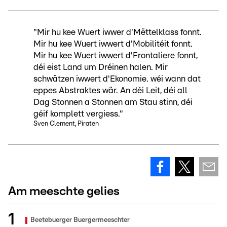
"Mir hu kee Wuert iwwer d'Mëttelklass fonnt.
Mir hu kee Wuert iwwert d'Mobilitéit fonnt.
Mir hu kee Wuert iwwert d'Frontaliere fonnt,
déi eist Land um Dréinen halen. Mir
schwätzen iwwert d'Ekonomie. wéi wann dat
eppes Abstraktes wär. An déi Leit, déi all
Dag Stonnen a Stonnen am Stau stinn, déi
géif komplett vergiess."
Sven Clement, Piraten
Am meeschte gelies
Beetebuerger Buergermeeschter