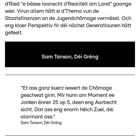
d’Ried “e bësse laanscht d’Realitéit am Land“ gaange
wier. Virun allem hätt si d’Thema vun de
Staatsfinanzen an de Jugendchômage vermësst. Och
eng kloer Perspektiv fir déi nächst Generatiounen hätt
gefeelt.
Sam Tanson, Déi Gréng
"Et ass ganz kuerz iwwert de Chômage
geschwat ginn. Mir hunn am Moment ee
Jonken ënner 25 op 5, deen eng Aarbecht
sicht. Dat ass eng enorm héich Zuel, déi
alarmant ass."
Sam Tanson, Déi Gréng