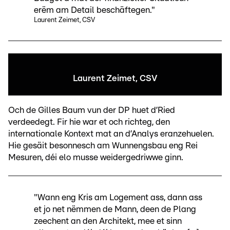
erëm am Detail beschäftegen."
Laurent Zeimet, CSV
Laurent Zeimet, CSV
Och de Gilles Baum vun der DP huet d’Ried
verdeedegt. Fir hie war et och richteg, den
internationale Kontext mat an d’Analys eranzehuelen.
Hie gesäit besonnesch am Wunnengsbau eng Rei
Mesuren, déi elo musse weidergedriwwe ginn.
"Wann eng Kris am Logement ass, dann ass
et jo net nëmmen de Mann, deen de Plang
zeechent an den Architekt, mee et sinn