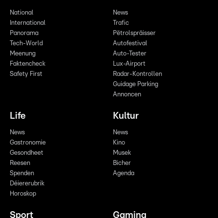
National
News
International
Trafic
Panorama
Pëtrolspräisser
Tech-World
Autofestival
Meenung
Auto-Tester
Faktencheck
Lux-Airport
Safety First
Radar-Kontrollen
Guidage Parking
Annoncen
Life
Kultur
News
News
Gastronomie
Kino
Gesondheet
Musek
Reesen
Bicher
Spenden
Agenda
Déiererubrik
Horoskop
Sport
Gaming