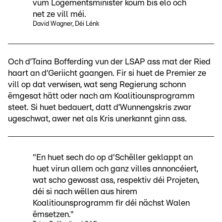
vum Logementsminister koum bis elo och
net ze vill méi.
David Wagner, Déi Lénk
Och d’Taina Bofferding vun der LSAP ass mat der Ried
haart an d’Geriicht gaangen. Fir si huet de Premier ze
vill op dat verwisen, wat seng Regierung schonn
ëmgesat hätt oder nach am Koalitiounsprogramm
steet. Si huet bedauert, datt d’Wunnengskris zwar
ugeschwat, awer net als Kris unerkannt ginn ass.
"En huet sech do op d'Schëller geklappt an
huet virun allem och ganz villes annoncéiert,
wat scho gewosst ass, respektiv déi Projeten,
déi si nach wëllen aus hirem
Koalitiounsprogramm fir déi nächst Walen
ëmsetzen."