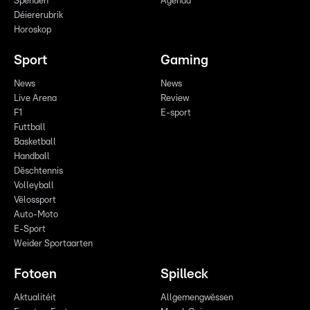
Spenden
Agenda
Déiererubrik
Horoskop
Sport
Gaming
News
News
Live Arena
Review
F1
E-sport
Futtball
Basketball
Handball
Dëschtennis
Volleyball
Vëlossport
Auto-Moto
E-Sport
Weider Sportaarten
Fotoen
Spilleck
Aktualitéit
Allgemengwëssen