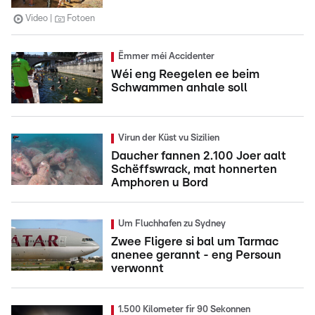
Video
Fotoen
Ëmmer méi Accidenter
Wéi eng Reegelen ee beim
Schwammen anhale soll
Virun der Küst vu Sizilien
Daucher fannen 2.100 Joer aalt
Schëffswrack, mat honnerten
Amphoren u Bord
Um Fluchhafen zu Sydney
Zwee Fligere si bal um Tarmac
anenee gerannt - eng Persoun
verwonnt
1.500 Kilometer fir 90 Sekonnen