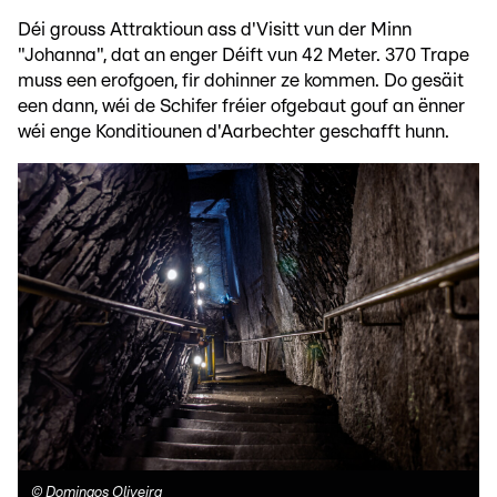
Déi grouss Attraktioun ass d'Visitt vun der Minn
"Johanna", dat an enger Déift vun 42 Meter. 370 Trape
muss een erofgoen, fir dohinner ze kommen. Do gesäit
een dann, wéi de Schifer fréier ofgebaut gouf an ënner
wéi enge Konditiounen d'Aarbechter geschafft hunn.
©
Domingos Oliveira