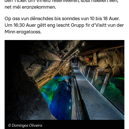
den Ticket am Virfeld reservéieren, soss riskéiert een,
net méi eranzekommen.
Op ass vun dënschdes bis sonndes vun 10 bis 18 Auer.
Um 16:30 Auer gëtt eng lescht Grupp fir d'Visitt vun der
Minn eragelooss.
©
Domingos Oliveira