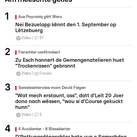
Aus Payconiq gëtt Wero
Nei Bezuelapp kënnt den 1. September op
Lëtzebuerg
Video
51
Fierschter confirméiert
Zu Esch hannert de Gemengenatelieren huet
"Trockenrasen" gebrannt
Video
Fotoen
Sonndesinterview mam David Fiegen
"Wat mech erstaunt, ass", datt d'Leit 20 Joer
dono nach wëssen, "wou si d'Course gekuckt
hunn"
Video
3
4 Accidenter - 8 Blesséierter
D'Rettungsdéngschter hate vun e Samschdeg