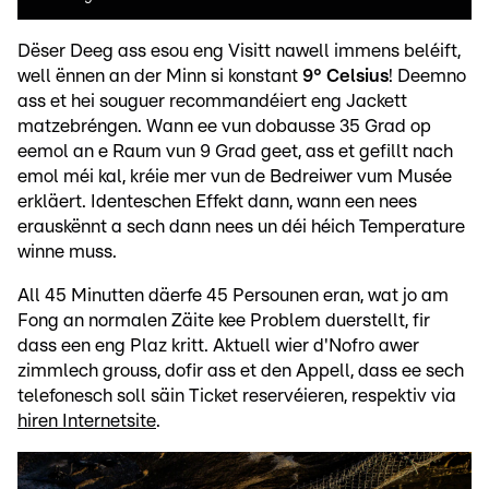
Dëser Deeg ass esou eng Visitt nawell immens beléift,
well ënnen an der Minn si konstant
9° Celsius
! Deemno
ass et hei souguer recommandéiert eng Jackett
matzebréngen. Wann ee vun dobausse 35 Grad op
eemol an e Raum vun 9 Grad geet, ass et gefillt nach
emol méi kal, kréie mer vun de Bedreiwer vum Musée
erkläert. Identeschen Effekt dann, wann een nees
erauskënnt a sech dann nees un déi héich Temperature
winne muss.
All 45 Minutten däerfe 45 Persounen eran, wat jo am
Fong an normalen Zäite kee Problem duerstellt, fir
dass een eng Plaz kritt. Aktuell wier d'Nofro awer
zimmlech grouss, dofir ass et den Appell, dass ee sech
telefonesch soll säin Ticket reservéieren, respektiv via
hiren Internetsite
.