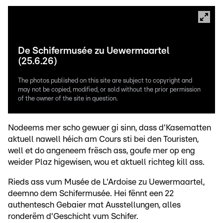
De Schifermusée zu Uewermaartel
(25.6.26)
The photos published on this site are subject to copyright and
may not be copied, modified, or sold without the prior permission
of the owner of the site in question.
Nodeems mer scho gewuer gi sinn, dass d'Kasematten
aktuell nawell héich am Cours sti bei den Touristen,
well et do angeneem frësch ass, goufe mer op eng
weider Plaz higewisen, wou et aktuell richteg kill ass.
Rieds ass vum Musée de L'Ardoise zu Uewermaartel,
deemno dem Schifermusée. Hei fënnt een 22
authentesch Gebaier mat Ausstellungen, alles
ronderëm d'Geschicht vum Schifer.