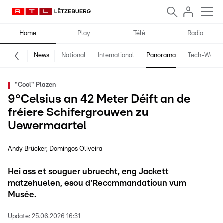
Home
Play
Télé
Radio
News
National
International
Panorama
Tech-World
"Cool" Plazen
9°Celsius an 42 Meter Déift an de
fréiere Schifergrouwen zu
Uewermaartel
Andy Brücker
Domingos Oliveira
Hei ass et souguer ubruecht, eng Jackett
matzehuelen, esou d'Recommandatioun vum
Musée.
Update:
25.06.2026 16:31