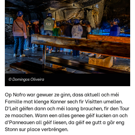
©
Domingos Oliveira
Op Nofro war gewuer ze ginn, dass aktuell och méi
Famille mat klenge Kanner sech fir Visitten umellen.
D'Leit géifen dann och méi laang brauchen, fir den Tour
ze maachen. Wann een alles genee géif kucken an och
d'Panneauen all géif liesen, da géif ee gutt a gär eng
Stonn sur place verbréngen.