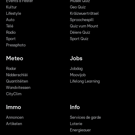
Events a Fester
Musek Quiz
Kultur
Geo Quiz
Lifestyle
Kräizwuerträtsel
Auto
Sproochespill
Télé
Quiz vum Mount
Radio
Déiere Quiz
Sport
Sport Quiz
Pressphoto
Meteo
Jobs
Radar
Jobdag
Nidderschléi
Moovijob
Quantitéiten
Lifelong Learning
Wandvitessen
CityClim
Immo
Info
Annoncen
Services de garde
Artikelen
Loterie
Energieauer