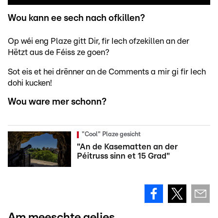
Wou kann ee sech nach ofkillen?
Op wéi eng Plaze gitt Dir, fir Iech ofzekillen an der
Hëtzt aus de Féiss ze goen?
Sot eis et hei drënner an de Comments a mir gi fir Iech
dohi kucken!
Wou ware mer schonn?
"Cool" Plaze gesicht
"An de Kasematten an der
Péitruss sinn et 15 Grad"
Am meeschte gelies