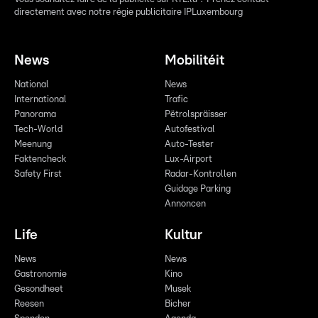
directement avec notre régie publicitaire IPLuxembourg
News
Mobilitéit
National
News
International
Trafic
Panorama
Pëtrolspräisser
Tech-World
Autofestival
Meenung
Auto-Tester
Faktencheck
Lux-Airport
Safety First
Radar-Kontrollen
Guidage Parking
Annoncen
Life
Kultur
News
News
Gastronomie
Kino
Gesondheet
Musek
Reesen
Bicher