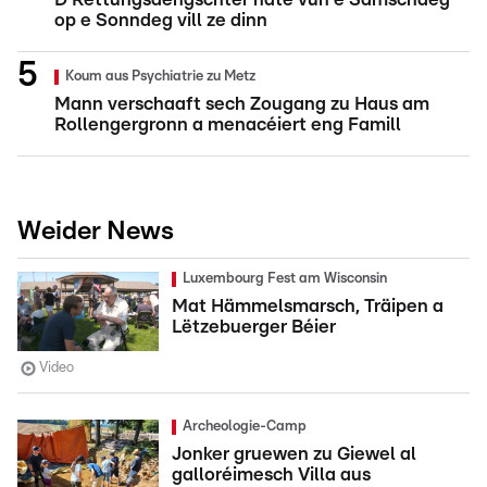
op e Sonndeg vill ze dinn
Koum aus Psychiatrie zu Metz
Mann verschaaft sech Zougang zu Haus am
Rollengergronn a menacéiert eng Famill
Weider News
Luxembourg Fest am Wisconsin
Mat Hämmelsmarsch, Träipen a
Lëtzebuerger Béier
Video
Archeologie-Camp
Jonker gruewen zu Giewel al
galloréimesch Villa aus