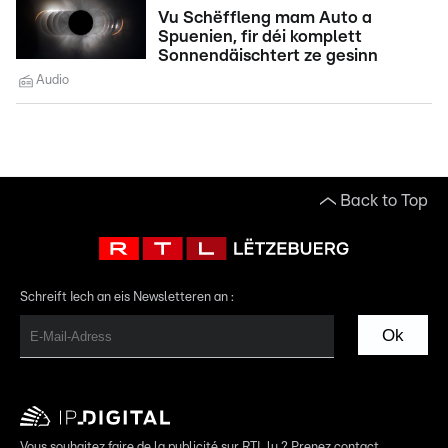
Vu Schëffleng mam Auto a
Spuenien, fir déi komplett
Sonnendäischtert ze gesinn
Audio
Back to Top
Schreift Iech an eis Newsletteren an :
Ok
Vous souhaitez faire de la publicité sur RTL.lu ? Prenez contact