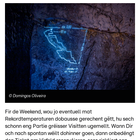
©
Domingos Oliveira
Fir de Weekend, wou jo eventuell mat
Rekordtemperaturen dobausse gerechent gëtt, hu sech
schonn eng Partie gréisser Visitten ugemellt. Wann Dir
och nach spontan wéilt dohinner goen, dann onbedéngt