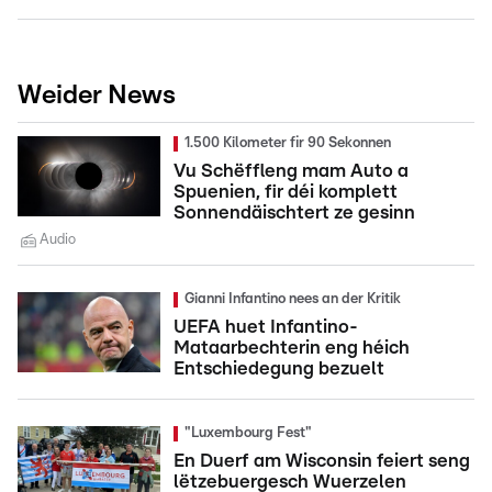
Weider News
1.500 Kilometer fir 90 Sekonnen
Vu Schëffleng mam Auto a
Spuenien, fir déi komplett
Sonnendäischtert ze gesinn
Audio
Gianni Infantino nees an der Kritik
UEFA huet Infantino-
Mataarbechterin eng héich
Entschiedegung bezuelt
"Luxembourg Fest"
En Duerf am Wisconsin feiert seng
lëtzebuergesch Wuerzelen