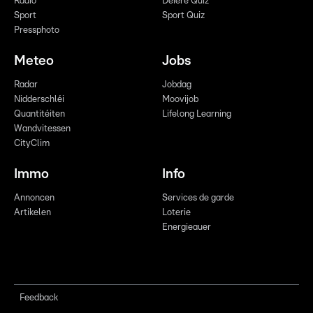
Radio
Déiere Quiz
Sport
Sport Quiz
Pressphoto
Meteo
Jobs
Radar
Jobdag
Nidderschléi
Moovijob
Quantitéiten
Lifelong Learning
Wandvitessen
CityClim
Immo
Info
Annoncen
Services de garde
Artikelen
Loterie
Energieauer
Feedback