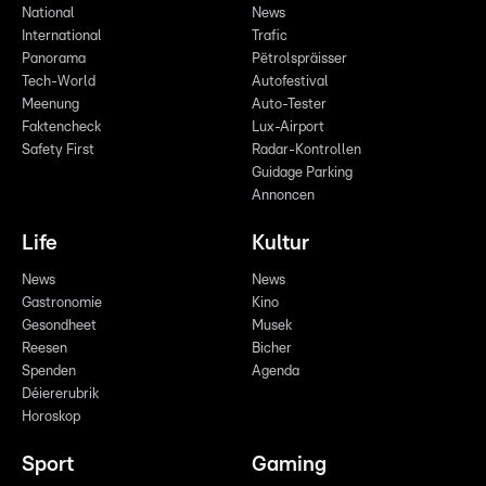
National
News
International
Trafic
Panorama
Pëtrolspräisser
Tech-World
Autofestival
Meenung
Auto-Tester
Faktencheck
Lux-Airport
Safety First
Radar-Kontrollen
Guidage Parking
Annoncen
Life
Kultur
News
News
Gastronomie
Kino
Gesondheet
Musek
Reesen
Bicher
Spenden
Agenda
Déiererubrik
Horoskop
Sport
Gaming