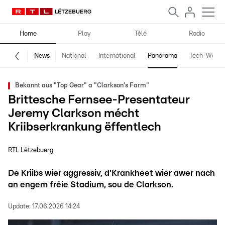
Home
Play
Télé
Radio
News
National
International
Panorama
Tech-World
Bekannt aus "Top Gear" a "Clarkson's Farm"
Brittesche Fernsee-Presentateur
Jeremy Clarkson mécht
Kriibserkrankung ëffentlech
RTL Lëtzebuerg
De Kriibs wier aggressiv, d'Krankheet wier awer nach
an engem fréie Stadium, sou de Clarkson.
Update:
17.06.2026 14:24