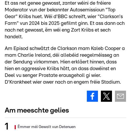
Et ass net genee gewosst, zanter wéini de fréiere
Moderator vun der bekannter Autosemissioun "Top
Gear" Kriibs huet. Wéi d'BBC schreift, wier "Clarkson's
Farm" vun 2024 bis 2025 gefilmt ginn. Et ass dann och
nach net gewosst, ëm wéi eng Zort Kriibs et sech
handelt.
Am Episod schwätzt de Clarkson mam Kaleb Cooper a
mam Charlie Ireland, déi allebéid reegelméisseg an
der Sendung virkommen. Hien erkläert hinnen, dass
hien en aggressive Kriibs hätt, an dass dowéinst en
Deel vu senger Prostate erausgeholl gi wier.
D'Krankheet wier awer nach an engem fréie Stadium.
Am meeschte gelies
Ëmmer méi Gewalt vun Detenuen