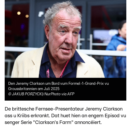
Den Jeremy Clarkson um Bord vum Formel-1-Grand-Prix vu
Groussbritannien am Juli 2025
©
JAKUB PORZYCKI/NurPhoto via AFP
De brittesche Fernsee-Presentateur Jeremy Clarkson
ass u Kriibs erkrankt. Dat huet hien an engem Episod vu
senger Serie "Clarkson's Farm" annoncéiert.