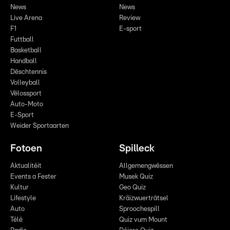
News
News
Live Arena
Review
F1
E-sport
Futtball
Basketball
Handball
Dëschtennis
Volleyball
Vëlossport
Auto-Moto
E-Sport
Weider Sportaarten
Fotoen
Spilleck
Aktualitéit
Allgemengwëssen
Events a Fester
Musek Quiz
Kultur
Geo Quiz
Lifestyle
Kräizwuerträtsel
Auto
Sproochespill
Télé
Quiz vum Mount