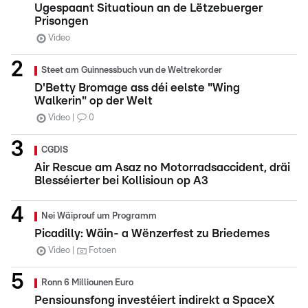
Ugespaant Situatioun an de Lëtzebuerger
Prisongen
Video
Steet am Guinnessbuch vun de Weltrekorder
D'Betty Bromage ass déi eelste "Wing
Walkerin" op der Welt
Video
0
CGDIS
Air Rescue am Asaz no Motorradsaccident, dräi
Blesséierter bei Kollisioun op A3
Nei Wäiprouf um Programm
Picadilly: Wäin- a Wënzerfest zu Briedemes
Video
Fotoen
Ronn 6 Milliounen Euro
Pensiounsfong investéiert indirekt a SpaceX