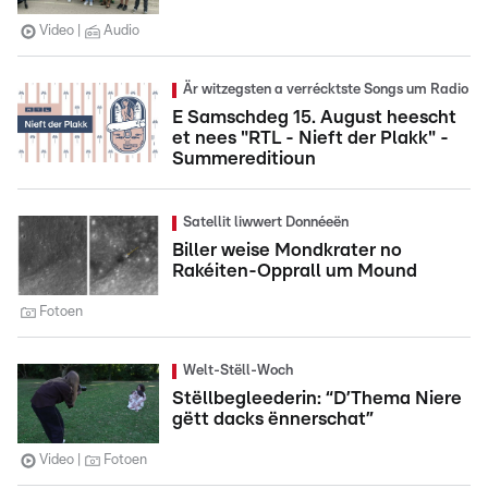
Video
Audio
Är witzegsten a verrécktste Songs um Radio
E Samschdeg 15. August heescht
et nees "RTL - Nieft der Plakk" -
Summereditioun
Satellit liwwert Donnéeën
Biller weise Mondkrater no
Rakéiten-Opprall um Mound
Fotoen
Welt-Stëll-Woch
Stëllbegleederin: “D’Thema Niere
gëtt dacks ënnerschat”
Video
Fotoen