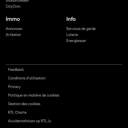
Wandvitessen
CityClim
Immo
Info
Annoncen
Services de garde
Artikelen
Loterie
Energieauer
Feedback
Conditions d'utilisation
Privacy
Politique en matière de cookies
Gestion des cookies
RTL Charte
Accidentsfotoen op RTL.lu