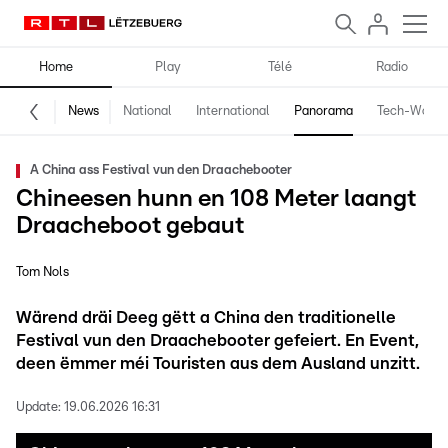
Home
Play
Télé
Radio
News
National
International
Panorama
Tech-World
A China ass Festival vun den Draachebooter
Chineesen hunn en 108 Meter laangt
Draacheboot gebaut
Tom Nols
Wärend dräi Deeg gëtt a China den traditionelle
Festival vun den Draachebooter gefeiert. En Event,
deen ëmmer méi Touristen aus dem Ausland unzitt.
Update:
19.06.2026 16:31