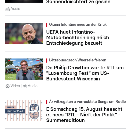
Sonnendäischtert ze gesinn
Audio
Gianni Infantino nees an der Kritik
UEFA huet Infantino-
Mataarbechterin eng héich
Entschiedegung bezuelt
Lëtzebuergesch Wuerzele feieren
De Philip Crowther war fir RTL um
"Luxembourg Fest" am US-
Bundesstaat Wisconsin
Video
Audio
Är witzegsten a verrécktste Songs um Radio
E Samschdeg 15. August heescht
et nees "RTL - Nieft der Plakk" -
Summereditioun