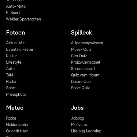
Vëlossport
Auto-Moto
E-Sport
Weider Sportaarten
Fotoen
Spilleck
Aktualitéit
Allgemengwëssen
Events a Fester
Musek Quiz
Kultur
Geo Quiz
Lifestyle
Kräizwuerträtsel
Auto
Sproochespill
Télé
Quiz vum Mount
Radio
Déiere Quiz
Sport
Sport Quiz
Pressphoto
Meteo
Jobs
Radar
Jobdag
Nidderschléi
Moovijob
Quantitéiten
Lifelong Learning