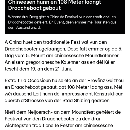
Chineesen hunn en 108 Meter laangt
Draacheboot gebaut
Wärend dräi Deeg gëtt a China de Festival vun den traditionellen
Draachebooter gefeiert. En Event, deen ëmmer méi Touristen aus
dem Ausland unzitt.
A China huet den traditionelle Festival vun den
Draachebooter ugefaangen. Dëse fält ëmmer op de 5.
Dag vum 5. Mount am chineesesche Moundkalenner.
An eisem gregorianesche Kalenner ass en déi Kéier
tëscht dem 19. an dem 21. Juni.
Extra fir d'Occasioun hu se elo an der Provënz Guizhou
en Draacheboot gebaut, dat 108 Meter laang ass. Méi
wéi dausend Leit hunn déi impressionant Konstruktioun
duerch d'Stroosse vun der Stad Shibing gedroen.
Nieft dem Neijoersch- an dem Moundfest gehéiert de
Festival vun den Draachebooter zu den dräi
wichtegsten traditionelle Fester am chineesesche