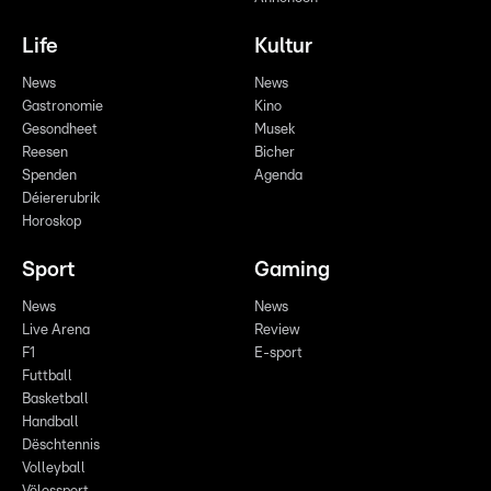
Life
Kultur
News
News
Gastronomie
Kino
Gesondheet
Musek
Reesen
Bicher
Spenden
Agenda
Déiererubrik
Horoskop
Sport
Gaming
News
News
Live Arena
Review
F1
E-sport
Futtball
Basketball
Handball
Dëschtennis
Volleyball