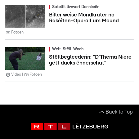
Satellit liwwert Donnéeën
Biller weise Mondkrater no
Rakéiten-Opprall um Mound
Fotoen
Welt-Stëll-Woch
Stëllbegleederin: “D’Thema Niere
gëtt dacks ënnerschat”
Video
Fotoen
Back to Top