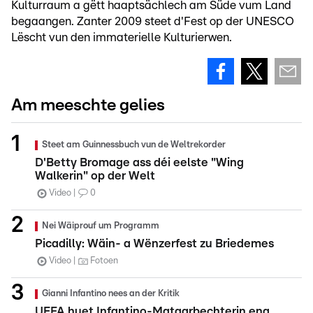
Kulturraum a gëtt haaptsächlech am Süde vum Land
begaangen. Zanter 2009 steet d'Fest op der UNESCO
Lëscht vun den immaterielle Kulturierwen.
Am meeschte gelies
Steet am Guinnessbuch vun de Weltrekorder
D'Betty Bromage ass déi eelste "Wing
Walkerin" op der Welt
Video
0
Nei Wäiprouf um Programm
Picadilly: Wäin- a Wënzerfest zu Briedemes
Video
Fotoen
Gianni Infantino nees an der Kritik
UEFA huet Infantino-Mataarbechterin eng