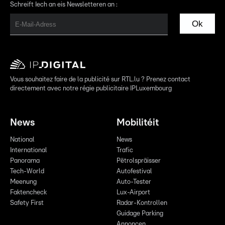
Schreift Iech an eis Newsletteren an :
Ok
Vous souhaitez faire de la publicité sur RTL.lu ? Prenez contact
directement avec notre régie publicitaire IPLuxembourg
News
Mobilitéit
National
News
International
Trafic
Panorama
Pëtrolspräisser
Tech-World
Autofestival
Meenung
Auto-Tester
Faktencheck
Lux-Airport
Safety First
Radar-Kontrollen
Guidage Parking
Annoncen