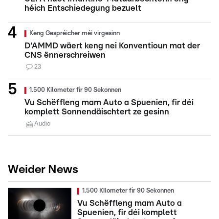
héich Entschiedegung bezuelt
Keng Gespréicher méi virgesinn
D'AMMD wäert keng nei Konventioun mat der
CNS ënnerschreiwen
23
1.500 Kilometer fir 90 Sekonnen
Vu Schëffleng mam Auto a Spuenien, fir déi
komplett Sonnendäischtert ze gesinn
Audio
Weider News
1.500 Kilometer fir 90 Sekonnen
Vu Schëffleng mam Auto a
Spuenien, fir déi komplett