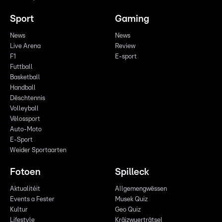
Sport
Gaming
News
News
Live Arena
Review
F1
E-sport
Futtball
Basketball
Handball
Dëschtennis
Volleyball
Vëlossport
Auto-Moto
E-Sport
Weider Sportaarten
Fotoen
Spilleck
Aktualitéit
Allgemengwëssen
Events a Fester
Musek Quiz
Kultur
Geo Quiz
Lifestyle
Kräizwuerträtsel