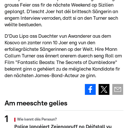
grouss Feier ass fir de nächste Weekend op Sizilien
geplangt. D'lescht Joer hat déi brittesch Sängerin an
engem Interview verroden, datt si an den Turner sech
wéilte bestueden.
D'Dua Lipa ass Duechter vun Awanderer aus dem
Kosovo an zanter ronn 10 Joer eng vun den
erfollegräichste Sängerinnen op der Welt. Hire Mann
Callum Turner ass ënnert anerem duerch seng Roll am
Film "Fantastic Beasts: The Secrets of Dumbledore"
bekannt ginn a gehéiert zu de méigleche Kandidate fir
den nächsten James-Bond-Acteur ze ginn.
Am meeschte gelies
Wie kennt dës Persoun?
Police lancéiert Zeienopruff no Déifstall vu