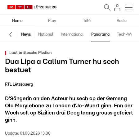
Home
Play
Télé
Radio
News
National
International
Panorama
Tech-World
Laut brittesche Medien
Dua Lipa a Callum Turner hu sech
bestuet
RTL Lëtzebuerg
D'Sängerin an den Acteur hu sech op der Gemeng
Old Marylebone zu London d'Jo-Wuert ginn. Enn der
Woch soll op Sizilien dräi Deeg laang grouss gefeiert
ginn.
Update:
01.06.2026 13:00