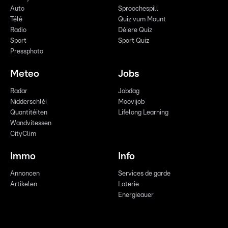
Auto
Sproochespill
Télé
Quiz vum Mount
Radio
Déiere Quiz
Sport
Sport Quiz
Pressphoto
Meteo
Jobs
Radar
Jobdag
Nidderschléi
Moovijob
Quantitéiten
Lifelong Learning
Wandvitessen
CityClim
Immo
Info
Annoncen
Services de garde
Artikelen
Loterie
Energieauer