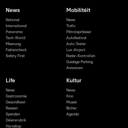
News
Mobilitéit
National
News
International
Trafic
Panorama
Pëtrolspräisser
Tech-World
Autofestival
Meenung
Auto-Tester
Faktencheck
Lux-Airport
Safety First
Radar-Kontrollen
Guidage Parking
Annoncen
Life
Kultur
News
News
Gastronomie
Kino
Gesondheet
Musek
Reesen
Bicher
Spenden
Agenda
Déiererubrik
Horoskop