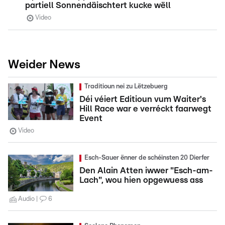
partiell Sonnendäischtert kucke wëll
Video
Weider News
Traditioun nei zu Lëtzebuerg
Déi véiert Editioun vum Waiter's
Hill Race war e verréckt faarwegt
Event
Video
Esch-Sauer ënner de schéinsten 20 Dierfer
Den Alain Atten iwwer "Esch-am-
Lach", wou hien opgewuess ass
Audio
6