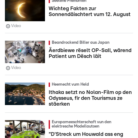
Seelene Phenomen
Wichteg Fakten zur
Sonnendäischtert vum 12. August
Video
Beandrockend Biller aus Japan
Äerdbiewe rëselt OP-Sall, wärend
Patient um Dësch läit
Video
Heemecht vum Held
Ithaka setzt no Nolan-Film op den
Odysseus, fir den Tourismus ze
stäerken
Europameeschterschaft vun den
elektresche Modellautoen
"D'Streck um Houwald ass eng