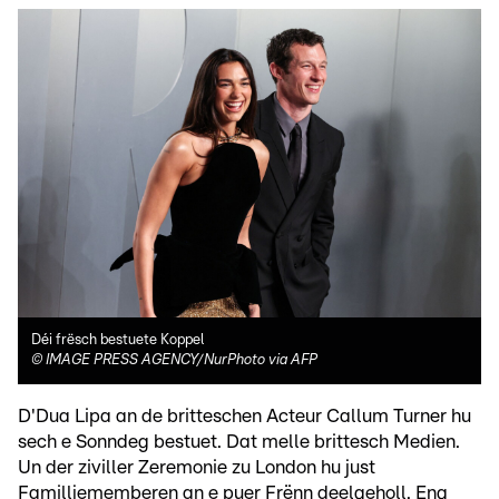
Déi frësch bestuete Koppel
©
IMAGE PRESS AGENCY/NurPhoto via AFP
D'Dua Lipa an de britteschen Acteur Callum Turner hu
sech e Sonndeg bestuet. Dat melle brittesch Medien.
Un der ziviller Zeremonie zu London hu just
Familljememberen an e puer Frënn deelgeholl. Eng