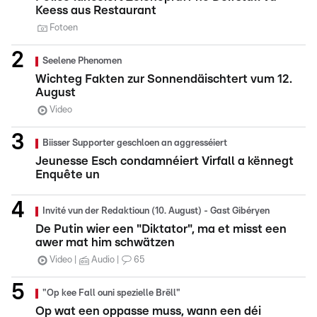
Keess aus Restaurant
Fotoen
Seelene Phenomen
Wichteg Fakten zur Sonnendäischtert vum 12.
August
Video
Biisser Supporter geschloen an aggresséiert
Jeunesse Esch condamnéiert Virfall a kënnegt
Enquête un
Invité vun der Redaktioun (10. August) - Gast Gibéryen
De Putin wier een "Diktator", ma et misst een
awer mat him schwätzen
Video
Audio
65
"Op kee Fall ouni spezielle Brëll"
Op wat een oppasse muss, wann een déi