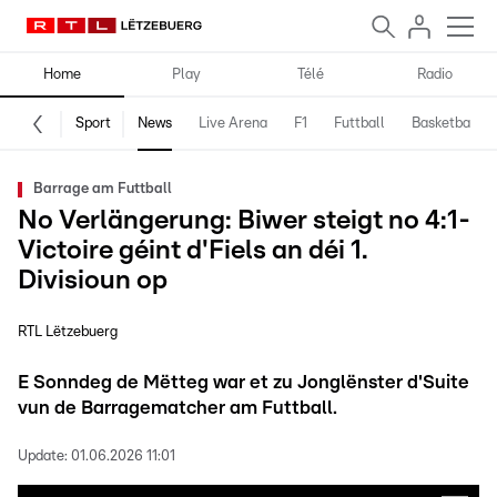
Home
Play
Télé
Radio
Sport
News
Live Arena
F1
Futtball
Basketball
Barrage am Futtball
No Verlängerung: Biwer steigt no 4:1-
Victoire géint d'Fiels an déi 1.
Divisioun op
RTL Lëtzebuerg
E Sonndeg de Mëtteg war et zu Jonglënster d'Suite
vun de Barragematcher am Futtball.
Update:
01.06.2026 11:01