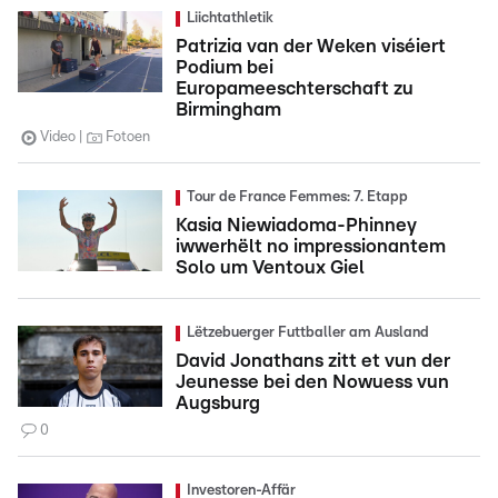
Liichtathletik
Patrizia van der Weken viséiert
Podium bei
Europameeschterschaft zu
Birmingham
Video
Fotoen
Tour de France Femmes: 7. Etapp
Kasia Niewiadoma-Phinney
iwwerhëlt no impressionantem
Solo um Ventoux Giel
Lëtzebuerger Futtballer am Ausland
David Jonathans zitt et vun der
Jeunesse bei den Nowuess vun
Augsburg
0
Investoren-Affär