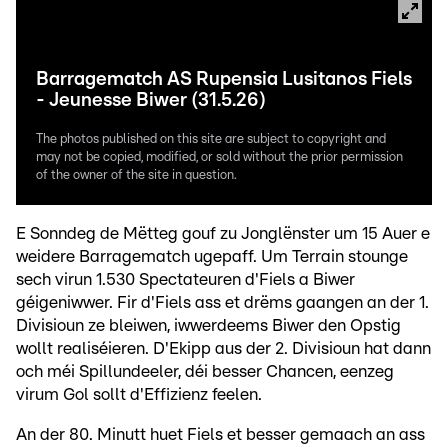
Barragematch AS Rupensia Lusitanos Fiels
- Jeunesse Biwer (31.5.26)
The photos published on this site are subject to copyright and
may not be copied, modified, or sold without the prior permission
of the owner of the site in question.
E Sonndeg de Mëtteg gouf zu Jonglënster um 15 Auer e
weidere Barragematch ugepaff. Um Terrain stounge
sech virun 1.530 Spectateuren d'Fiels a Biwer
géigeniwwer. Fir d'Fiels ass et drëms gaangen an der 1.
Divisioun ze bleiwen, iwwerdeems Biwer den Opstig
wollt realiséieren. D'Ekipp aus der 2. Divisioun hat dann
och méi Spillundeeler, déi besser Chancen, eenzeg
virum Gol sollt d'Effizienz feelen.
An der 80. Minutt huet Fiels et besser gemaach an ass