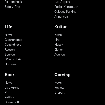
Faktencheck
Lux-Airport
Safety First
Radar-Kontrollen
Guidage Parking
Annoncen
Life
Kultur
News
News
Gastronomie
Kino
Gesondheet
Musek
Reesen
Bicher
Spenden
Agenda
Déiererubrik
Horoskop
Sport
Gaming
News
News
Live Arena
Review
F1
E-sport
Futtball
Basketball