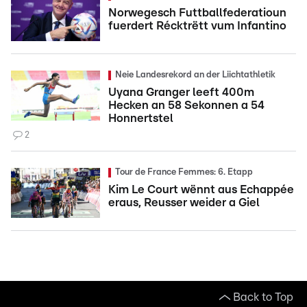
Norwegesch Futtballfederatioun
fuerdert Récktrëtt vum Infantino
Neie Landesrekord an der Liichtathletik
Uyana Granger leeft 400m
Hecken an 58 Sekonnen a 54
Honnertstel
2
Tour de France Femmes: 6. Etapp
Kim Le Court wënnt aus Echappée
eraus, Reusser weider a Giel
Back to Top