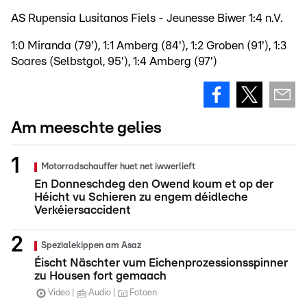
AS Rupensia Lusitanos Fiels - Jeunesse Biwer 1:4 n.V.
1:0 Miranda (79'), 1:1 Amberg (84'), 1:2 Groben (91'), 1:3
Soares (Selbstgol, 95'), 1:4 Amberg (97')
Am meeschte gelies
Motorradschauffer huet net iwwerlieft
En Donneschdeg den Owend koum et op der
Héicht vu Schieren zu engem déidleche
Verkéiersaccident
Spezialekippen am Asaz
Éischt Näschter vum Eichenprozessionsspinner
zu Housen fort gemaach
Video
Audio
Fotoen