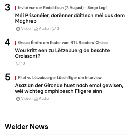
Invité vun der Redaktioun (7. August) - Serge Legil
Méi Prisonéier, dorënner däitlech méi aus dem
Maghreb
Video
Audio
3
Grouss Ëmfro am Kader vum RTL Readers' Choice
Wou kritt een zu Lëtzebuerg de beschte
Croissant?
10
Pilot vu Lëtzebuerger Läschfliger am Interview
Asaz an der Gironde huet nach emol gewisen,
wéi wichteg amphibesch Fligere sinn
Video
Audio
Weider News