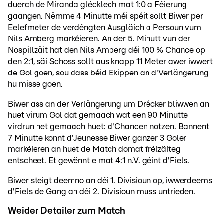
duerch de Miranda glécklech mat 1:0 a Féierung
gaangen. Nëmme 4 Minutte méi spéit sollt Biwer per
Eelefmeter de verdéngten Ausgläich a Persoun vum
Nils Amberg markéieren. An der 5. Minutt vun der
Nospillzäit hat den Nils Amberg déi 100 % Chance op
den 2:1, säi Schoss sollt aus knapp 11 Meter awer iwwert
de Gol goen, sou dass béid Ekippen an d'Verlängerung
hu misse goen.
Biwer ass an der Verlängerung um Drécker bliwwen an
huet virum Gol dat gemaach wat een 90 Minutte
virdrun net gemaach huet: d'Chancen notzen. Bannent
7 Minutte konnt d'Jeunesse Biwer ganzer 3 Goler
markéieren an huet de Match domat fréizäiteg
entscheet. Et gewënnt e mat 4:1 n.V. géint d'Fiels.
Biwer steigt deemno an déi 1. Divisioun op, iwwerdeems
d'Fiels de Gang an déi 2. Divisioun muss untrieden.
Weider Detailer zum Match