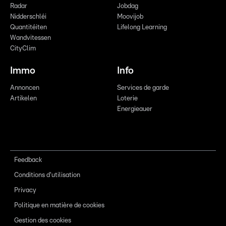
Radar
Jobdag
Nidderschléi
Moovijob
Quantitéiten
Lifelong Learning
Wandvitessen
CityClim
Immo
Info
Annoncen
Services de garde
Artikelen
Loterie
Energieauer
Feedback
Conditions d'utilisation
Privacy
Politique en matière de cookies
Gestion des cookies