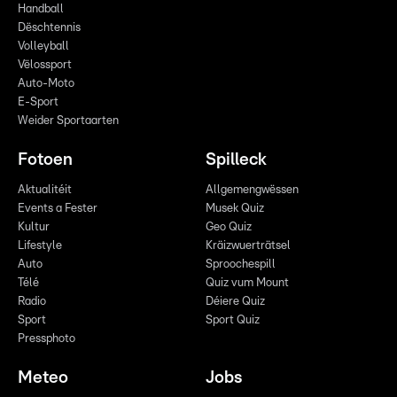
Handball
Dëschtennis
Volleyball
Vëlossport
Auto-Moto
E-Sport
Weider Sportaarten
Fotoen
Spilleck
Aktualitéit
Allgemengwëssen
Events a Fester
Musek Quiz
Kultur
Geo Quiz
Lifestyle
Kräizwuerträtsel
Auto
Sproochespill
Télé
Quiz vum Mount
Radio
Déiere Quiz
Sport
Sport Quiz
Pressphoto
Meteo
Jobs