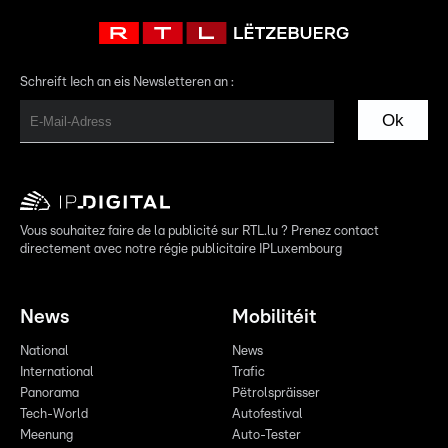
Schreift Iech an eis Newsletteren an :
Ok
Vous souhaitez faire de la publicité sur RTL.lu ? Prenez contact
directement avec notre régie publicitaire IPLuxembourg
News
Mobilitéit
National
News
International
Trafic
Panorama
Pëtrolspräisser
Tech-World
Autofestival
Meenung
Auto-Tester