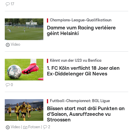
17
Champions-League-Qualifikatioun
Damme vum Racing verléiere
géint Helsinki
Video
Kënnt vun der U23 vu Benfica
1. FC Köln verflicht 18 Joer alen
Ex-Diddelenger Gil Neves
0
Futtball-Championnat: BGL Ligue
Biissen start mat dräi Punkten an
d'Saison, Ausruffzeeche vu
Stroossen
Video
Fotoen
2