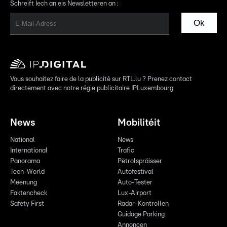
Schreift Iech an eis Newsletteren an :
Ok
Vous souhaitez faire de la publicité sur RTL.lu ? Prenez contact
directement avec notre régie publicitaire IPLuxembourg
News
Mobilitéit
National
News
International
Trafic
Panorama
Pëtrolspräisser
Tech-World
Autofestival
Meenung
Auto-Tester
Faktencheck
Lux-Airport
Safety First
Radar-Kontrollen
Guidage Parking
Annoncen