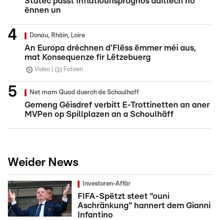
Statec passt Inflatiounsprognos däitlech no
ënnen un
Donau, Rhäin, Loire
An Europa dréchnen d’Flëss ëmmer méi aus,
mat Konsequenze fir Lëtzebuerg
Video
Fotoen
Net mam Quad duerch de Schoulhaff
Gemeng Géisdref verbitt E-Trottinetten an aner
MVPen op Spillplazen an a Schoulhäff
Weider News
Investoren-Affär
FIFA-Spëtzt steet "ouni
Aschränkung" hannert dem Gianni
Infantino