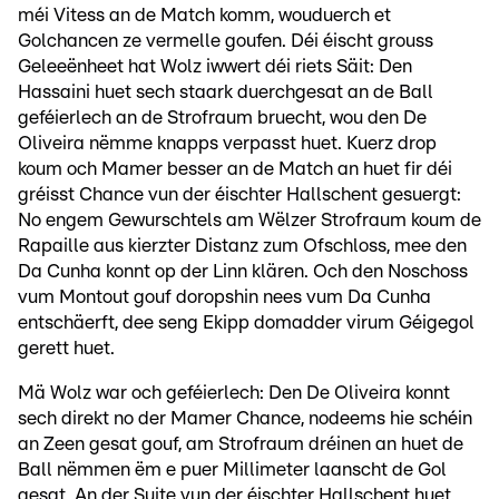
méi Vitess an de Match komm, wouduerch et
Golchancen ze vermelle goufen. Déi éischt grouss
Geleeënheet hat Wolz iwwert déi riets Säit: Den
Hassaini huet sech staark duerchgesat an de Ball
geféierlech an de Strofraum bruecht, wou den De
Oliveira nëmme knapps verpasst huet. Kuerz drop
koum och Mamer besser an de Match an huet fir déi
gréisst Chance vun der éischter Hallschent gesuergt:
No engem Gewurschtels am Wëlzer Strofraum koum de
Rapaille aus kierzter Distanz zum Ofschloss, mee den
Da Cunha konnt op der Linn klären. Och den Noschoss
vum Montout gouf doropshin nees vum Da Cunha
entschäerft, dee seng Ekipp domadder virum Géigegol
gerett huet.
Mä Wolz war och geféierlech: Den De Oliveira konnt
sech direkt no der Mamer Chance, nodeems hie schéin
an Zeen gesat gouf, am Strofraum dréinen an huet de
Ball nëmmen ëm e puer Millimeter laanscht de Gol
gesat. An der Suite vun der éischter Hallschent huet