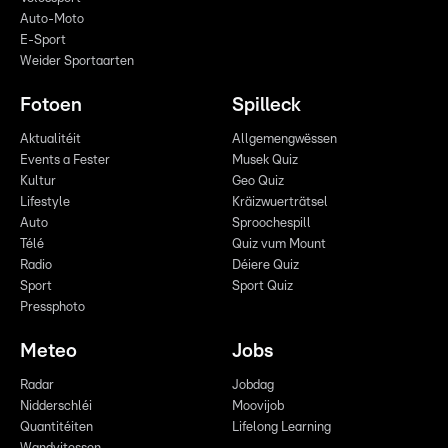
Auto-Moto
E-Sport
Weider Sportaarten
Fotoen
Spilleck
Aktualitéit
Allgemengwëssen
Events a Fester
Musek Quiz
Kultur
Geo Quiz
Lifestyle
Kräizwuerträtsel
Auto
Sproochespill
Télé
Quiz vum Mount
Radio
Déiere Quiz
Sport
Sport Quiz
Pressphoto
Meteo
Jobs
Radar
Jobdag
Nidderschléi
Moovijob
Quantitéiten
Lifelong Learning