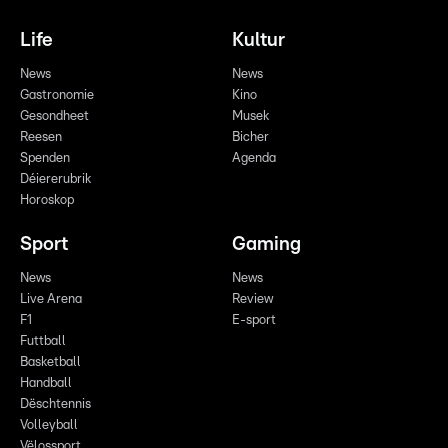
Life
Kultur
News
News
Gastronomie
Kino
Gesondheet
Musek
Reesen
Bicher
Spenden
Agenda
Déiererubrik
Horoskop
Sport
Gaming
News
News
Live Arena
Review
F1
E-sport
Futtball
Basketball
Handball
Dëschtennis
Volleyball
Vëlossport