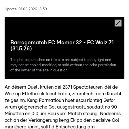
Update:
01.06.2026 18:59
Barragematch FC Mamer 32 - FC Wolz 71
(31.5.26)
The photos published on this site are subject to copyright and
may not be copied, modified, or sold without the prior permission
of the owner of the site in question.
An dësem Duell kruten déi 2371 Spectateuren, déi de
Wee op Ettelbréck fonnt haten, zimmlech more Kascht
ze gesinn. Keng Formatioun huet esou richteg Gefor
virum géigneresche Gol ausgestraalt, soudatt no 90
Minutten en 0:0 um Bou vum Match stoung. Nodeems
och an der Verlängerung keng Ekipp den decisive Gol
markéiere konnt, sollt d'Entscheedung am