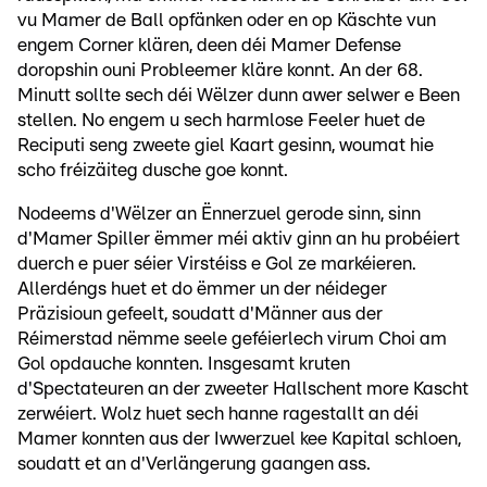
vu Mamer de Ball opfänken oder en op Käschte vun
engem Corner klären, deen déi Mamer Defense
doropshin ouni Probleemer kläre konnt. An der 68.
Minutt sollte sech déi Wëlzer dunn awer selwer e Been
stellen. No engem u sech harmlose Feeler huet de
Reciputi seng zweete giel Kaart gesinn, woumat hie
scho fréizäiteg dusche goe konnt.
Nodeems d'Wëlzer an Ënnerzuel gerode sinn, sinn
d'Mamer Spiller ëmmer méi aktiv ginn an hu probéiert
duerch e puer séier Virstéiss e Gol ze markéieren.
Allerdéngs huet et do ëmmer un der néideger
Präzisioun gefeelt, soudatt d'Männer aus der
Réimerstad nëmme seele geféierlech virum Choi am
Gol opdauche konnten. Insgesamt kruten
d'Spectateuren an der zweeter Hallschent more Kascht
zerwéiert. Wolz huet sech hanne ragestallt an déi
Mamer konnten aus der Iwwerzuel kee Kapital schloen,
soudatt et an d'Verlängerung gaangen ass.