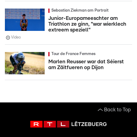
Sebastian Ziekman am Portrait
Junior-Europameeschter am
Triathlon ze ginn, "war wierklech
extreem speziell"
Video
Tour de France Femmes
Marlen Reusser war dat Séierst
am Zäitfueren op Dijon
Back to Top