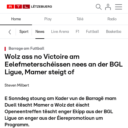
Home
Play
Télé
Radio
Sport
News
Live Arena
F1
Futtball
Basketball
Barrage am Futtball
Wolz ass no Victoire am
Eelefmeterschéissen nees an der BGL
Ligue, Mamer steigt of
Steven Milbert
E Sonndeg stoung am Kader vun de Barragë mam
Duell tëscht Mamer a Wolz dat éischt
Openeentreffen tëscht enger Ekipp aus der BGL
Ligue an enger aus der Éierepromotioun um
Programm.