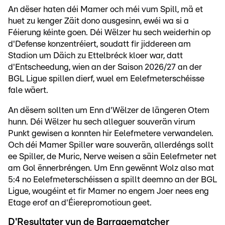
An dëser haten déi Mamer och méi vum Spill, mä et
huet zu kenger Zäit dono ausgesinn, ewéi wa si a
Féierung kéinte goen. Déi Wëlzer hu sech weiderhin op
d'Defense konzentréiert, soudatt fir jiddereen am
Stadion um Däich zu Ettelbréck kloer war, datt
d'Entscheedung, wien an der Saison 2026/27 an der
BGL Ligue spillen dierf, wuel em Eelefmeterschéisse
fale wäert.
An dësem sollten um Enn d'Wëlzer de längeren Otem
hunn. Déi Wëlzer hu sech alleguer souverän virum
Punkt gewisen a konnten hir Eelefmetere verwandelen.
Och déi Mamer Spiller ware souverän, allerdéngs sollt
ee Spiller, de Muric, Nerve weisen a säin Eelefmeter net
am Gol ënnerbréngen. Um Enn gewënnt Wolz also mat
5:4 no Eelefmeterschéissen a spillt deemno an der BGL
Ligue, wougéint et fir Mamer no engem Joer nees eng
Etage erof an d'Éierepromotioun geet.
D'Resultater vun de Barragematcher