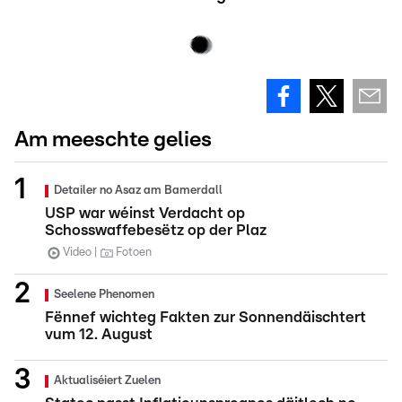
Am meeschte gelies
Detailer no Asaz am Bamerdall
USP war wéinst Verdacht op
Schosswaffebesëtz op der Plaz
Video
Fotoen
Seelene Phenomen
Fënnef wichteg Fakten zur Sonnendäischtert
vum 12. August
Aktualiséiert Zuelen