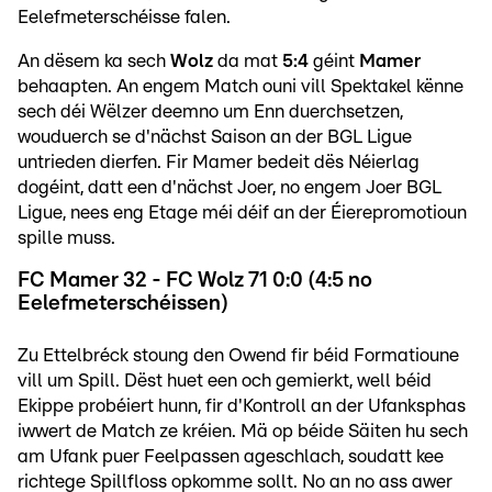
Eelefmeterschéisse falen.
An dësem ka sech
Wolz
da mat
5:4
géint
Mamer
behaapten. An engem Match ouni vill Spektakel kënne
sech déi Wëlzer deemno um Enn duerchsetzen,
wouduerch se d'nächst Saison an der BGL Ligue
untrieden dierfen. Fir Mamer bedeit dës Néierlag
dogéint, datt een d'nächst Joer, no engem Joer BGL
Ligue, nees eng Etage méi déif an der Éierepromotioun
spille muss.
FC Mamer 32 - FC Wolz 71 0:0 (4:5 no
Eelefmeterschéissen)
Zu Ettelbréck stoung den Owend fir béid Formatioune
vill um Spill. Dëst huet een och gemierkt, well béid
Ekippe probéiert hunn, fir d'Kontroll an der Ufanksphas
iwwert de Match ze kréien. Mä op béide Säiten hu sech
am Ufank puer Feelpassen ageschlach, soudatt kee
richtege Spillfloss opkomme sollt. No an no ass awer