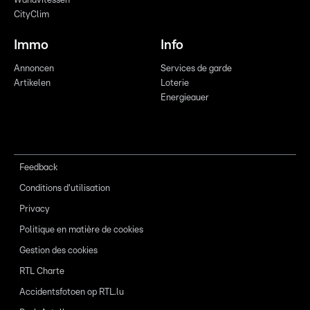
Wandvitessen
CityClim
Immo
Info
Annoncen
Services de garde
Artikelen
Loterie
Energieauer
Feedback
Conditions d'utilisation
Privacy
Politique en matière de cookies
Gestion des cookies
RTL Charte
Accidentsfotoen op RTL.lu