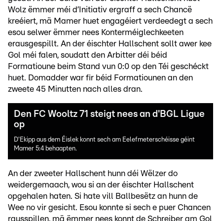
Wolz ëmmer méi d’Initiativ ergraff a sech Chancë
kreéiert, mä Mamer huet engagéiert verdeedegt a sech
esou selwer ëmmer nees Konterméiglechkeeten
erausgespillt. An der éischter Hallschent sollt awer kee
Gol méi falen, soudatt den Arbitter déi béid
Formatioune beim Stand vun 0:0 op den Téi geschéckt
huet. Domadder war fir béid Formatiounen an den
zweete 45 Minutten nach alles dran.
Den FC Wooltz 71 steigt nees an d'BGL Ligue
op
D'Ekipp aus dem Éislek konnt sech am Eelefmeterschéisse géint
Mamer 5:4 behaapten.
An der zweeter Hallschent hunn déi Wëlzer do
weidergemaach, wou si an der éischter Hallschent
opgehalen haten. Si hate vill Ballbesëtz an hunn de
Wee no vir gesicht. Esou konnte si sech e puer Chancen
rausspillen, mä ëmmer nees konnt de Schreiber am Gol