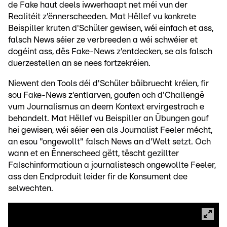
de Fake haut deels iwwerhaapt net méi vun der
Realitéit z'ënnerscheeden. Mat Hëllef vu konkrete
Beispiller kruten d'Schüler gewisen, wéi einfach et ass,
falsch News séier ze verbreeden a wéi schwéier et
dogéint ass, dës Fake-News z'entdecken, se als falsch
duerzestellen an se nees fortzekréien.
Niewent den Tools déi d'Schüler bäibruecht kréien, fir
sou Fake-News z'entlarven, goufen och d'Challengë
vum Journalismus an deem Kontext ervirgestrach e
behandelt. Mat Hëllef vu Beispiller an Übungen gouf
hei gewisen, wéi séier een als Journalist Feeler mécht,
an esou "ongewollt" falsch News an d'Welt setzt. Och
wann et en Ënnerscheed gëtt, tëscht gezillter
Falschinformatioun a journalistesch ongewollte Feeler,
ass den Endproduit leider fir de Konsument dee
selwechten.