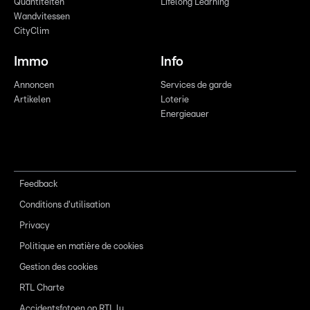
Quantitéiten
Lifelong Learning
Wandvitessen
CityClim
Immo
Info
Annoncen
Services de garde
Artikelen
Loterie
Energieauer
Feedback
Conditions d'utilisation
Privacy
Politique en matière de cookies
Gestion des cookies
RTL Charte
Accidentsfotoen op RTL.lu