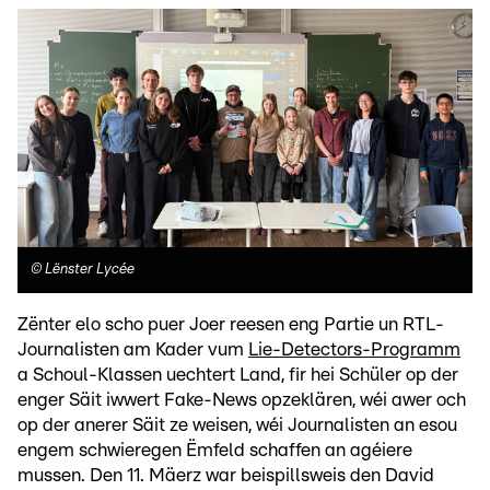
©
Lënster Lycée
Zënter elo scho puer Joer reesen eng Partie un RTL-
Journalisten am Kader vum
Lie-Detectors-Programm
a Schoul-Klassen uechtert Land, fir hei Schüler op der
enger Säit iwwert Fake-News opzeklären, wéi awer och
op der anerer Säit ze weisen, wéi Journalisten an esou
engem schwieregen Ëmfeld schaffen an agéiere
mussen. Den 11. Mäerz war beispillsweis den David