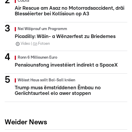
CGDIS
Air Rescue am Asaz no Motorradsaccident, dräi
Blesséierter bei Kollisioun op A3
Nei Wäiprouf um Programm
Picadilly: Wäin- a Wënzerfest zu Briedemes
Video
Fotoen
Ronn 6 Milliounen Euro
Pensiounsfong investéiert indirekt a SpaceX
Wäisst Haus sollt Bal-Sall kréien
Trump muss ëmstriddenen Ëmbau no
Geriichtsurteel elo awer stoppen
Weider News