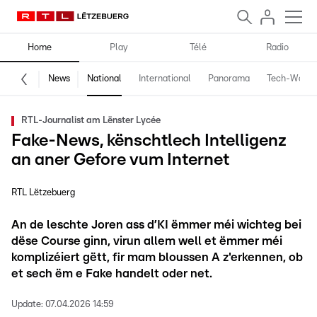
Home
Play
Télé
Radio
News
National
International
Panorama
Tech-World
RTL-Journalist am Lënster Lycée
Fake-News, kënschtlech Intelligenz
an aner Gefore vum Internet
RTL Lëtzebuerg
An de leschte Joren ass d’KI ëmmer méi wichteg bei
dëse Course ginn, virun allem well et ëmmer méi
komplizéiert gëtt, fir mam bloussen A z'erkennen, ob
et sech ëm e Fake handelt oder net.
Update:
07.04.2026 14:59