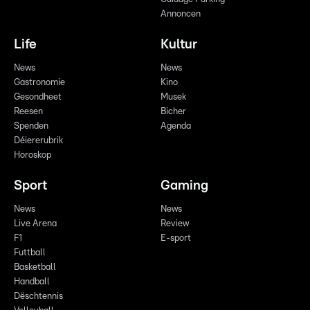
Annoncen
Life
Kultur
News
News
Gastronomie
Kino
Gesondheet
Musek
Reesen
Bicher
Spenden
Agenda
Déiererubrik
Horoskop
Sport
Gaming
News
News
Live Arena
Review
F1
E-sport
Futtball
Basketball
Handball
Dëschtennis