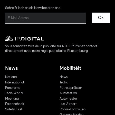
Schreift Iech an eis Newsletteren an :
Ok
Vous souhaitez faire de la publicité sur RTL.lu ? Prenez contact
directement avec notre régie publicitaire IPLuxembourg
News
Mobilitéit
National
News
International
Trafic
Panorama
Pëtrolspräisser
Tech-World
Autofestival
Meenung
Auto-Tester
Faktencheck
Lux-Airport
Safety First
Radar-Kontrollen
Guidage Parking