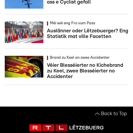
ass e Cyclist gefall
Méi wéi eng Fro vum Pass
Auslänner oder Lëtzebuerger? Eng
Statistik mat ville Facetten
Brand zu Keel an zwee Accidenter
Véier Blesséierter no Kichebrand
zu Keel, zwee Blesséierter no
Accidenter
Back to Top