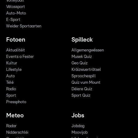
Volleyball
Vëlossport
Auto-Moto
E-Sport
Weider Sportaarten
Fotoen
Spilleck
Aktualitéit
Allgemengwëssen
Events a Fester
Musek Quiz
Kultur
Geo Quiz
Lifestyle
Kräizwuerträtsel
Auto
Sproochespill
Télé
Quiz vum Mount
Radio
Déiere Quiz
Sport
Sport Quiz
Pressphoto
Meteo
Jobs
Radar
Jobdag
Nidderschléi
Moovijob