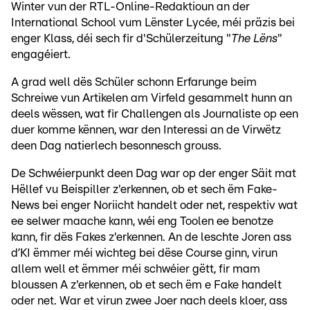
Winter vun der RTL-Online-Redaktioun an der
International School vum Lënster Lycée, méi präzis bei
enger Klass, déi sech fir d'Schülerzeitung "
The Lëns
"
engagéiert.
A grad well dës Schüler schonn Erfarunge beim
Schreiwe vun Artikelen am Virfeld gesammelt hunn an
deels wëssen, wat fir Challengen als Journaliste op een
duer komme kënnen, war den Interessi an de Virwëtz
deen Dag natierlech besonnesch grouss.
De Schwéierpunkt deen Dag war op der enger Säit mat
Hëllef vu Beispiller z'erkennen, ob et sech ëm Fake-
News bei enger Noriicht handelt oder net, respektiv wat
ee selwer maache kann, wéi eng Toolen ee benotze
kann, fir dës Fakes z'erkennen. An de leschte Joren ass
d’KI ëmmer méi wichteg bei dëse Course ginn, virun
allem well et ëmmer méi schwéier gëtt, fir mam
bloussen A z'erkennen, ob et sech ëm e Fake handelt
oder net. War et virun zwee Joer nach deels kloer, ass