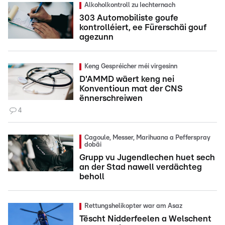
Alkoholkontroll zu Iechternach
303 Automobiliste goufe
kontrolléiert, ee Fürerschäi gouf
agezunn
Keng Gespréicher méi virgesinn
D'AMMD wäert keng nei
Konventioun mat der CNS
ënnerschreiwen
4
Cagoule, Messer, Marihuana a Pefferspray
dobäi
Grupp vu Jugendlechen huet sech
an der Stad nawell verdächteg
beholl
Rettungshelikopter war am Asaz
Tëscht Nidderfeelen a Welschent