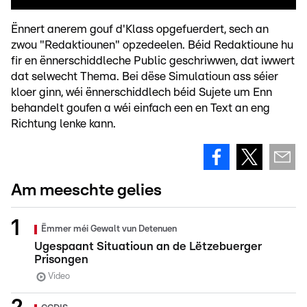
Ënnert anerem gouf d'Klass opgefuerdert, sech an
zwou "Redaktiounen" opzedeelen. Béid Redaktioune hu
fir en ënnerschiddleche Public geschriwwen, dat iwwert
dat selwecht Thema. Bei dëse Simulatioun ass séier
kloer ginn, wéi ënnerschiddlech béid Sujete um Enn
behandelt goufen a wéi einfach een en Text an eng
Richtung lenke kann.
Am meeschte gelies
Ëmmer méi Gewalt vun Detenuen
Ugespaant Situatioun an de Lëtzebuerger
Prisongen
Video