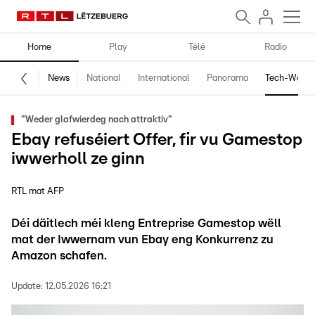
Home
Play
Télé
Radio
News
National
International
Panorama
Tech-World
"Weder glafwierdeg nach attraktiv"
Ebay refuséiert Offer, fir vu Gamestop
iwwerholl ze ginn
RTL mat AFP
Déi däitlech méi kleng Entreprise Gamestop wëll
mat der Iwwernam vun Ebay eng Konkurrenz zu
Amazon schafen.
Update:
12.05.2026 16:21