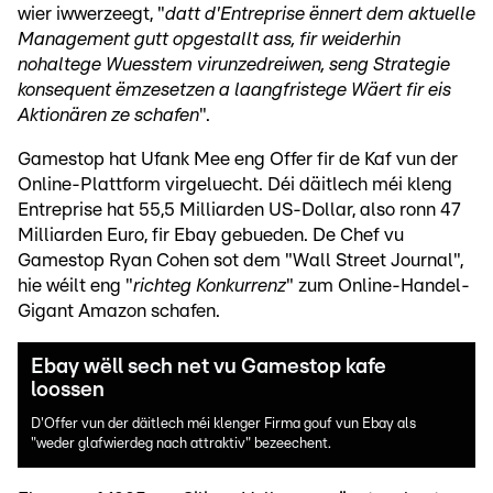
wier iwwerzeegt, "
datt d'Entreprise ënnert dem aktuelle
Management gutt opgestallt ass, fir weiderhin
nohaltege Wuesstem virunzedreiwen, seng Strategie
konsequent ëmzesetzen a laangfristege Wäert fir eis
Aktionären ze schafen
".
Gamestop hat Ufank Mee eng Offer fir de Kaf vun der
Online-Plattform virgeluecht. Déi däitlech méi kleng
Entreprise hat 55,5 Milliarden US-Dollar, also ronn 47
Milliarden Euro, fir Ebay gebueden. De Chef vu
Gamestop Ryan Cohen sot dem "Wall Street Journal",
hie wéilt eng "
richteg Konkurrenz
" zum Online-Handel-
Gigant Amazon schafen.
Ebay wëll sech net vu Gamestop kafe
loossen
D'Offer vun der däitlech méi klenger Firma gouf vun Ebay als
"weder glafwierdeg nach attraktiv" bezeechent.