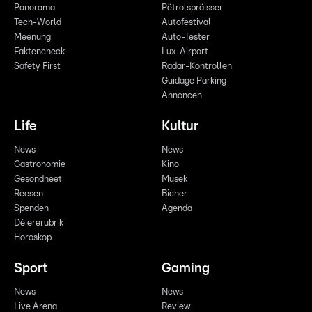
Panorama
Pëtrolspräisser
Tech-World
Autofestival
Meenung
Auto-Tester
Faktencheck
Lux-Airport
Safety First
Radar-Kontrollen
Guidage Parking
Annoncen
Life
Kultur
News
News
Gastronomie
Kino
Gesondheet
Musek
Reesen
Bicher
Spenden
Agenda
Déiererubrik
Horoskop
Sport
Gaming
News
News
Live Arena
Review