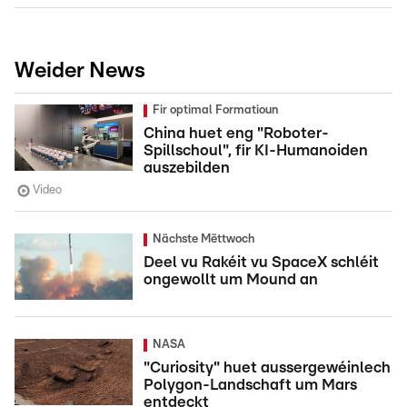
Weider News
Fir optimal Formatioun
China huet eng "Roboter-
Spillschoul", fir KI-Humanoiden
auszebilden
Video
Nächste Mëttwoch
Deel vu Rakéit vu SpaceX schléit
ongewollt um Mound an
NASA
"Curiosity" huet aussergewéinlech
Polygon-Landschaft um Mars
entdeckt