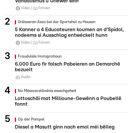
Vandalismus u Griewer sinn
Video
Fotoen
Gréisseren Asaz bei der Sportshal zu Housen
5 Kanner a 4 Educateuren koumen an d'Spidol,
nodeems si Ausschlag entwéckelt hunn
Video
Fotoen
Frauduléis Immigratioun
6.000 Euro fir falsch Pabeieren an Demarchë
bezuelt
Audio
No Mëssverständnis ewechgeheit
Lottoschäi mat Millioune-Gewënn a Poubellë
fonnt
Op der Pompel
Diesel a Masutt ginn nach emol méi bëlleg