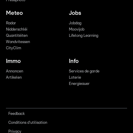
Pressphoto
Meteo
Jobs
Radar
Jobdag
Nidderschléi
Moovijob
Quantitéiten
Lifelong Learning
Wandvitessen
CityClim
Immo
Info
Annoncen
Services de garde
Artikelen
Loterie
Energieauer
Feedback
Conditions d'utilisation
Privacy