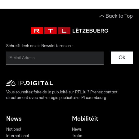
Back to Top
Schreift Iech an eis Newsletteren an :
Ok
Vous souhaitez faire de la publicité sur RTL.lu ? Prenez contact
directement avec notre régie publicitaire IPLuxembourg
News
Mobilitéit
National
News
International
Trafic