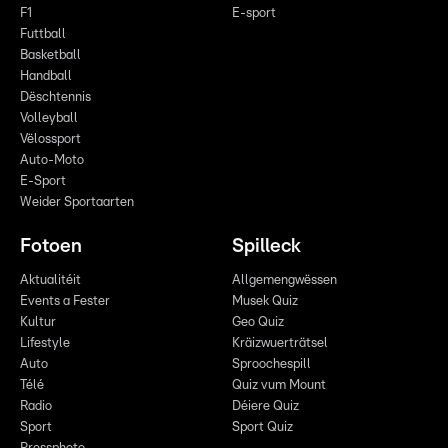
F1
E-sport
Futtball
Basketball
Handball
Dëschtennis
Volleyball
Vëlossport
Auto-Moto
E-Sport
Weider Sportaarten
Fotoen
Spilleck
Aktualitéit
Allgemengwëssen
Events a Fester
Musek Quiz
Kultur
Geo Quiz
Lifestyle
Kräizwuerträtsel
Auto
Sproochespill
Télé
Quiz vum Mount
Radio
Déiere Quiz
Sport
Sport Quiz