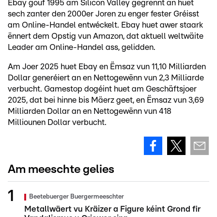
Ebay gouf 1995 am Silicon Valley gegrënnt an huet
sech zanter den 2000er Joren zu enger fester Gréisst
am Online-Handel entwéckelt. Ebay huet awer staark
ënnert dem Opstig vun Amazon, dat aktuell weltwäite
Leader am Online-Handel ass, gelidden.
Am Joer 2025 huet Ebay en Ëmsaz vun 11,10 Milliarden
Dollar generéiert an en Nettogewënn vun 2,3 Milliarde
verbucht. Gamestop dogéint huet am Geschäftsjoer
2025, dat bei hinne bis Mäerz geet, en Ëmsaz vun 3,69
Milliarden Dollar an en Nettogewënn vun 418
Milliounen Dollar verbucht.
Am meeschte gelies
Beetebuerger Buergermeeschter
Metallwäert vu Kräizer a Figure kéint Grond fir