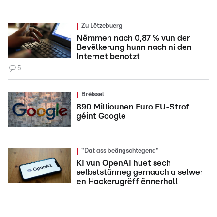
Zu Lëtzebuerg
Nëmmen nach 0,87 % vun der
Bevëlkerung hunn nach ni den
Internet benotzt
5
Bréissel
890 Milliounen Euro EU-Strof
géint Google
"Dat ass beängschtegend"
KI vun OpenAI huet sech
selbststänneg gemaach a selwer
en Hackerugrëff ënnerholl