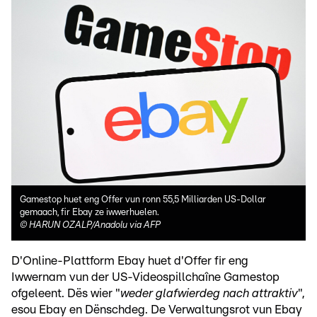
Gamestop huet eng Offer vun ronn 55,5 Milliarden US-Dollar
gemaach, fir Ebay ze iwwerhuelen.
©
HARUN OZALP/Anadolu via AFP
D'Online-Plattform Ebay huet d'Offer fir eng
Iwwernam vun der US-Videospillchaîne Gamestop
ofgeleent. Dës wier "
weder glafwierdeg nach attraktiv
",
esou Ebay en Dënschdeg. De Verwaltungsrot vun Ebay