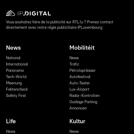
Vous souhaitez faire de la publicité sur RTL.lu ? Prenez contact
directement avec notre régie publicitaire IPLuxembourg
News
Mobilitéit
National
News
International
Trafic
Panorama
Pëtrolspräisser
Tech-World
Autofestival
Meenung
Auto-Tester
Faktencheck
Lux-Airport
Safety First
Radar-Kontrollen
Guidage Parking
Annoncen
Life
Kultur
News
News