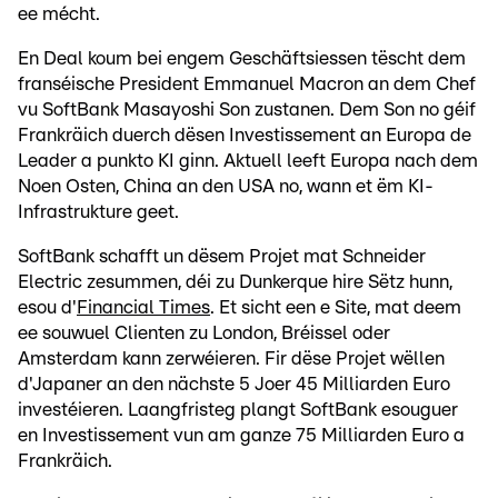
ee mécht.
En Deal koum bei engem Geschäftsiessen tëscht dem
franséische President Emmanuel Macron an dem Chef
vu SoftBank Masayoshi Son zustanen. Dem Son no géif
Frankräich duerch dësen Investissement an Europa de
Leader a punkto KI ginn. Aktuell leeft Europa nach dem
Noen Osten, China an den USA no, wann et ëm KI-
Infrastrukture geet.
SoftBank schafft un dësem Projet mat Schneider
Electric zesummen, déi zu Dunkerque hire Sëtz hunn,
esou d'
Financial Times
. Et sicht een e Site, mat deem
ee souwuel Clienten zu London, Bréissel oder
Amsterdam kann zerwéieren. Fir dëse Projet wëllen
d'Japaner an den nächste 5 Joer 45 Milliarden Euro
investéieren. Laangfristeg plangt SoftBank esouguer
en Investissement vun am ganze 75 Milliarden Euro a
Frankräich.