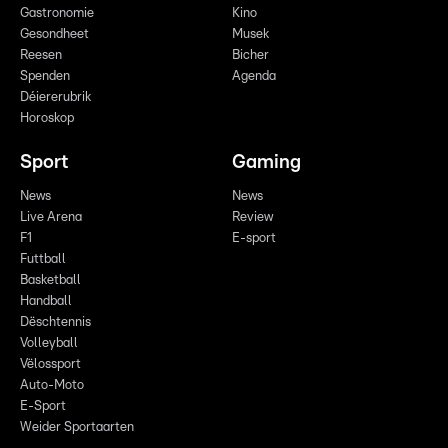
Gastronomie
Kino
Gesondheet
Musek
Reesen
Bicher
Spenden
Agenda
Déiererubrik
Horoskop
Sport
Gaming
News
News
Live Arena
Review
F1
E-sport
Futtball
Basketball
Handball
Dëschtennis
Volleyball
Vëlossport
Auto-Moto
E-Sport
Weider Sportaarten