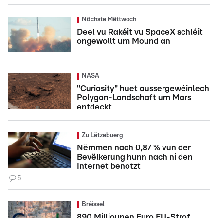
Nächste Mëttwoch
Deel vu Rakéit vu SpaceX schléit
ongewollt um Mound an
NASA
"Curiosity" huet aussergewéinlech
Polygon-Landschaft um Mars
entdeckt
Zu Lëtzebuerg
Nëmmen nach 0,87 % vun der
Bevëlkerung hunn nach ni den
Internet benotzt
5
Bréissel
890 Milliounen Euro EU-Strof