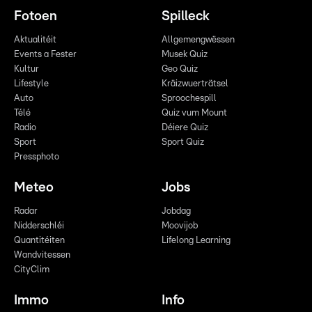
Fotoen
Spilleck
Aktualitéit
Allgemengwëssen
Events a Fester
Musek Quiz
Kultur
Geo Quiz
Lifestyle
Kräizwuerträtsel
Auto
Sproochespill
Télé
Quiz vum Mount
Radio
Déiere Quiz
Sport
Sport Quiz
Pressphoto
Meteo
Jobs
Radar
Jobdag
Nidderschléi
Moovijob
Quantitéiten
Lifelong Learning
Wandvitessen
CityClim
Immo
Info