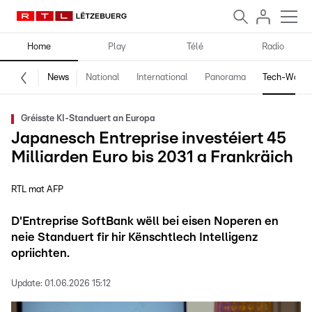
Home
Play
Télé
Radio
News
National
International
Panorama
Tech-World
Gréisste KI-Standuert an Europa
Japanesch Entreprise investéiert 45
Milliarden Euro bis 2031 a Frankräich
RTL mat AFP
D'Entreprise SoftBank wëll bei eisen Noperen en
neie Standuert fir hir Kënschtlech Intelligenz
opriichten.
Update:
01.06.2026 15:12