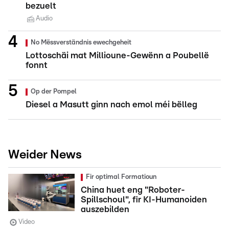
bezuelt
Audio
No Mëssverständnis ewechgeheit
Lottoschäi mat Millioune-Gewënn a Poubellë
fonnt
Op der Pompel
Diesel a Masutt ginn nach emol méi bëlleg
Weider News
Fir optimal Formatioun
China huet eng "Roboter-
Spillschoul", fir KI-Humanoiden
auszebilden
Video