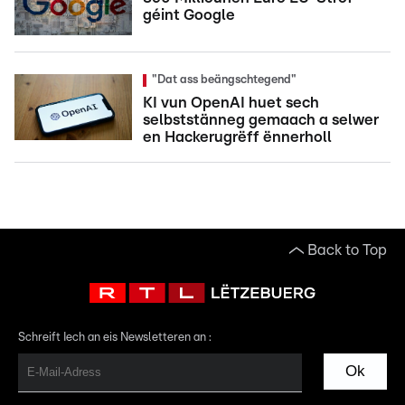
géint Google
"Dat ass beängschtegend"
KI vun OpenAI huet sech
selbststänneg gemaach a selwer
en Hackerugrëff ënnerholl
Back to Top
Schreift Iech an eis Newsletteren an :
Ok