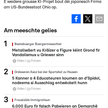
E weidere grousse KI-Projet baut déi japanesch Firma
am US-Bundesstaat Ohio op.
Am meeschte gelies
Beetebuerger Buergermeeschter
Metallwäert vu Kräizer a Figure kéint Grond fir
Vandalismus u Griewer sinn
Video
Fotoen
Gréisseren Asaz bei der Sportshal zu Housen
5 Kanner a 4 Educateuren koumen an d'Spidol,
nodeems si Ausschlag entwéckelt hunn
Video
Fotoen
Frauduléis Immigratioun
6.000 Euro fir falsch Pabeieren an Demarchë