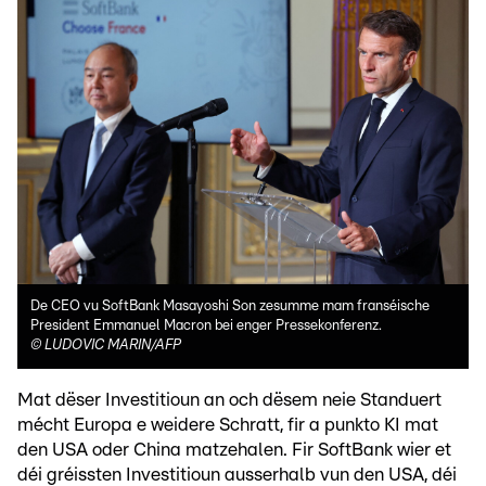
De CEO vu SoftBank Masayoshi Son zesumme mam franséische
President Emmanuel Macron bei enger Pressekonferenz.
©
LUDOVIC MARIN/AFP
Mat dëser Investitioun an och dësem neie Standuert
mécht Europa e weidere Schratt, fir a punkto KI mat
den USA oder China matzehalen. Fir SoftBank wier et
déi gréissten Investitioun ausserhalb vun den USA, déi