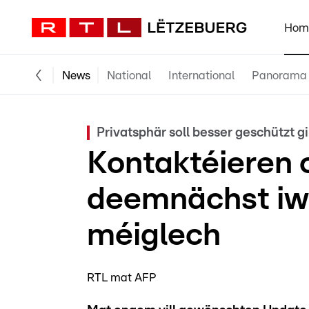
Hom
News
National
International
Panorama
Privatsphär soll besser geschützt g
Kontaktéieren
deemnächst i
méiglech
RTL mat AFP