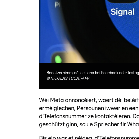
Benotzernimm, déi ee scho bei Facebook oder Instag
©
NICOLAS TUCAT/AFP
Wéi Meta annoncéiert, wäert déi bel
erméiglechen, Persounen iwwer en e
d'Telefonsnummer ze kontaktéieren. Do
geschützt ginn, sou e Spriecher fir Wh
Bis elo war et néideg, d'Telefonsnum