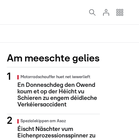
Am meeschte gelies
Motorradschauffer huet net iwwerlieft
En Donneschdeg den Owend
koum et op der Héicht vu
Schieren zu engem déidleche
Verkéiersaccident
Spezialekippen am Asaz
Éischt Näschter vum
Eichenprozessionsspinner zu