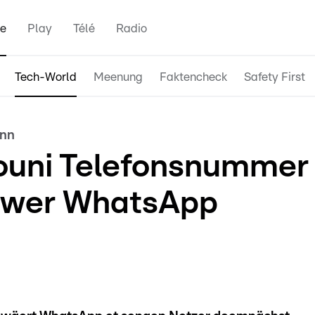
e
Play
Télé
Radio
Tech-World
Meenung
Faktencheck
Safety First
inn
 ouni Telefonsnummer
wwer WhatsApp