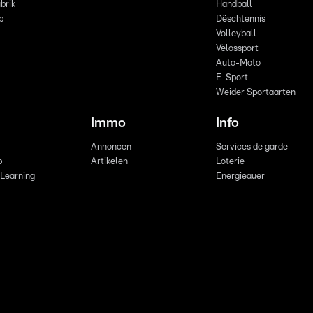
brik
Handball
p
Dëschtennis
Volleyball
Vëlossport
Auto-Moto
E-Sport
Weider Sportaarten
Immo
Info
Annoncen
Services de garde
b
Artikelen
Loterie
 Learning
Energieauer