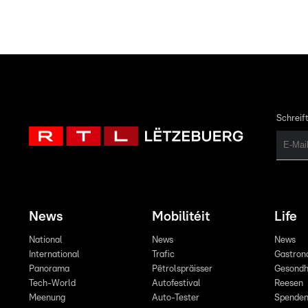
Schreift
News
Mobilitéit
Life
National
News
News
International
Trafic
Gastron
Panorama
Pëtrolspräisser
Gesondh
Tech-World
Autofestival
Reesen
Meenung
Auto-Tester
Spende