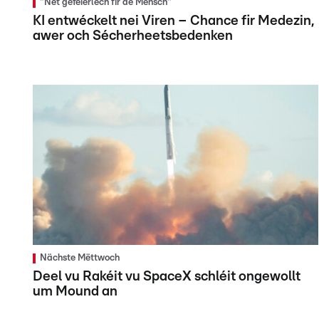
"Net geféierlech fir de Mënsch"
KI entwéckelt nei Viren – Chance fir Medezin,
awer och Sécherheetsbedenken
Nächste Mëttwoch
Deel vu Rakéit vu SpaceX schléit ongewollt
um Mound an