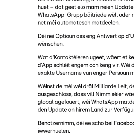
huet – dat geet elo mam neien Update 
WhatsApp-Grupp bäitriede wëll oder
net méi automatesch matdeelen.
Déi nei Optioun ass eng Äntwert op d'U
wënschen.
Wat d'Kontaktéieren ugeet, wäert et k
d'App schléit engem och keng vir. Wéi 
exakte Username vun enger Persoun mus
Wéinst de méi wéi dräi Milliarde Leit,
ausgeschloss, dass vill Nimm séier wäert
global agefouert, wéi WhatsApp matde
den Update an hirem Land zur Verfügu
Benotzernimm, déi ee scho bei Faceboo
iwwerhuelen.