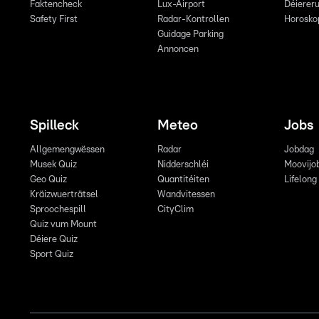
Faktencheck
Lux-Airport
Déiereru
Safety First
Radar-Kontrollen
Horosko
Guidage Parking
Annoncen
Spilleck
Meteo
Jobs
Allgemengwëssen
Radar
Jobdag
Musek Quiz
Nidderschléi
Moovijo
Geo Quiz
Quantitéiten
Lifelong
Kräizwuerträtsel
Wandvitessen
Sproochespill
CityClim
Quiz vum Mount
Déiere Quiz
Sport Quiz