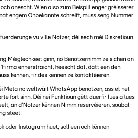
och anescht. Wien also zum Beispill enger gréisserer
 mat engem Onbekannte schreift, muss seng Nummer
fuerderunge vu ville Notzer, déi sech méi Diskretioun
eng Méiglechkeet ginn, no Benotzernimm ze sichen an
d'Firma ënnersträicht, heescht dat, datt een den
s kennen, fir dës kënnen ze kontaktéieren.
 déi Meta no weltwäit WhatsApp benotzen, ass et net
e fort sinn. Déi nei Funktioun gëtt duerfir lues a lues
elt, an d'Notzer kënnen Nimm reservéieren, soubal
ng steet.
k oder Instagram huet, soll een och kënnen