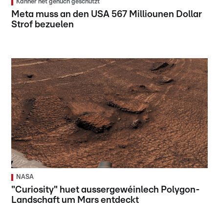
Kanner net genuch geschützt
Meta muss an den USA 567 Milliounen Dollar
Strof bezuelen
NASA
"Curiosity" huet aussergewéinlech Polygon-
Landschaft um Mars entdeckt