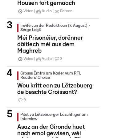
Housen fort gemaach
Video
Audio
Fotoen
Invité vun der Redaktioun (7. August) -
Serge Legil
Méi Prisonéier, dorënner
däitlech méi aus dem
Maghreb
Video
Audio
3
Grouss Ëmfro am Kader vum RTL
Readers' Choice
Wou kritt een zu Lëtzebuerg
de beschte Croissant?
9
Pilot vu Lëtzebuerger Läschfliger am
Interview
Asaz an der Gironde huet
nach emol gewisen, wéi