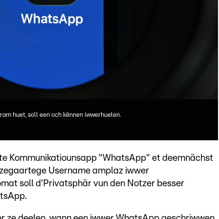
ram huet, soll een och kënnen iwwerhuelen.
éifte Kommunikatiounsapp "WhatsApp" et deemnächst
enzegaartege Username amplaz iwwer
mat soll d'Privatsphär vun den Notzer besser
atsApp.
mer ze deelen, wann een iwwer WhatsApp geschriwwen