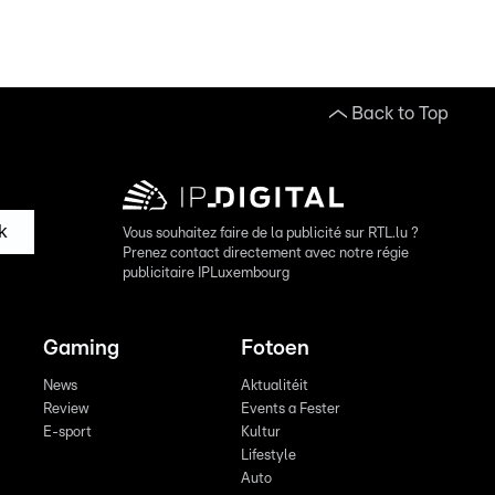
Back to Top
k
Vous souhaitez faire de la publicité sur RTL.lu ?
Prenez contact directement avec notre régie
publicitaire IPLuxembourg
Gaming
Fotoen
News
Aktualitéit
Review
Events a Fester
E-sport
Kultur
Lifestyle
Auto