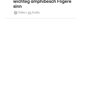
wichteg amphibesch Fligere
sinn
Video
Audio