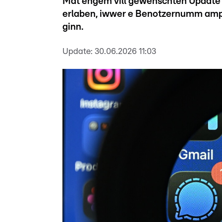
Mat engem vill gewënschten Update
erlaben, iwwer e Benotzernumm amp
ginn.
Update:
30.06.2026 11:03