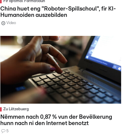
Fir optimal Formatioun
China huet eng "Roboter-Spillschoul", fir KI-
Humanoiden auszebilden
Video
Zu Lëtzebuerg
Nëmmen nach 0,87 % vun der Bevëlkerung
hunn nach ni den Internet benotzt
5