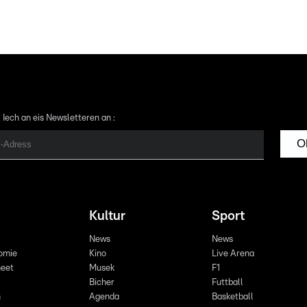
 Iech an eis Newsletteren an :
O
Kultur
Sport
News
News
omie
Kino
Live Arena
eet
Musek
F1
Bicher
Futtball
n
Agenda
Basketball