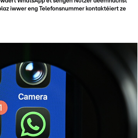
 wäert WhatsApp et sengen Notzer deemnächst
laz iwwer eng Telefonsnummer kontaktéiert ze