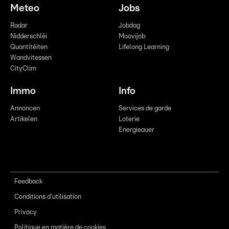
Meteo
Jobs
Radar
Jobdag
Nidderschléi
Moovijob
Quantitéiten
Lifelong Learning
Wandvitessen
CityClim
Immo
Info
Annoncen
Services de garde
Artikelen
Loterie
Energieauer
Feedback
Conditions d'utilisation
Privacy
Politique en matière de cookies