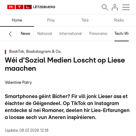
Home
Play
Télé
Radio
News
National
International
Panorama
Tech-World
BookTok, Bookstagram & Co.
Wéi d'Sozial Medien Loscht op Liese
maachen
Valentine Patry
Smartphones géint Bicher? Fir vill jonk Lieser ass et
éischter de Géigendeel. Op TikTok an Instagram
entdecke si nei Romaner, deelen hir Lies-Erfarungen
a loosse sech vun Aneren inspiréieren.
Update:
08.07.2026 12:18