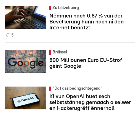
Zu Lëtzebuerg
Nëmmen nach 0,87 % vun der
Bevëlkerung hunn nach ni den
Internet benotzt
5
Bréissel
890 Milliounen Euro EU-Strof
géint Google
"Dat ass beängschtegend"
KI vun OpenAI huet sech
selbststänneg gemaach a selwer
en Hackerugrëff ënnerholl