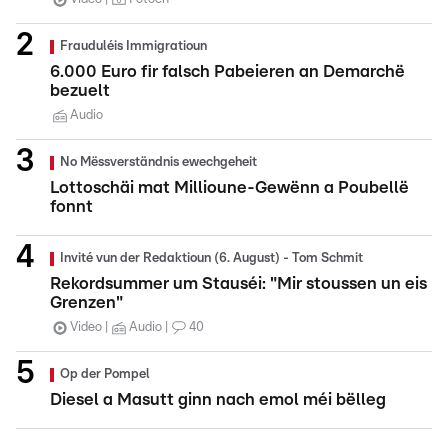
Frauduléis Immigratioun
6.000 Euro fir falsch Pabeieren an Demarchë
bezuelt
Audio
No Mëssverständnis ewechgeheit
Lottoschäi mat Millioune-Gewënn a Poubellë
fonnt
Invité vun der Redaktioun (6. August) - Tom Schmit
Rekordsummer um Stauséi: "Mir stoussen un eis
Grenzen"
Video
Audio
40
Op der Pompel
Diesel a Masutt ginn nach emol méi bëlleg