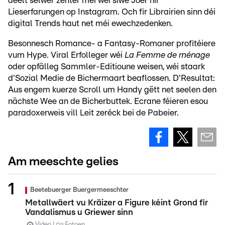
deelt selwer zënter méi wéi siwe Joer hir
Lieserfarungen op Instagram. Och fir Librairien sinn déi
digital Trends haut net méi ewechzedenken.
Besonnesch Romance- a Fantasy-Romaner profitéiere
vum Hype. Viral Erfolleger wéi
La Femme de ménage
oder opfälleg Sammler-Editioune weisen, wéi staark
d'Sozial Medie de Bichermaart beaflossen. D'Resultat:
Aus engem kuerze Scroll um Handy gëtt net seelen den
nächste Wee an de Bicherbuttek. Ecrane féieren esou
paradoxerweis vill Leit zeréck bei de Pabeier.
Am meeschte gelies
Beetebuerger Buergermeeschter
Metallwäert vu Kräizer a Figure kéint Grond fir
Vandalismus u Griewer sinn
Video
Fotoen