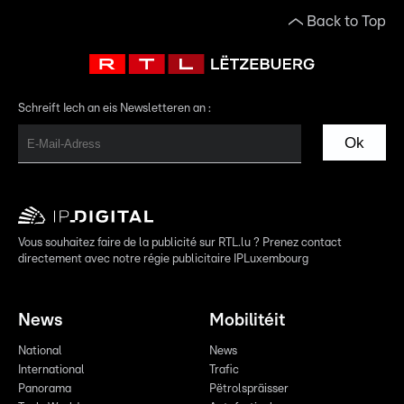
Back to Top
Schreift Iech an eis Newsletteren an :
Ok
Vous souhaitez faire de la publicité sur RTL.lu ? Prenez contact
directement avec notre régie publicitaire IPLuxembourg
News
Mobilitéit
National
News
International
Trafic
Panorama
Pëtrolspräisser