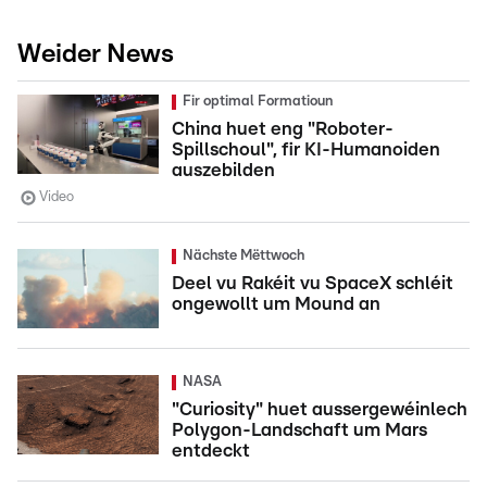
Weider News
Fir optimal Formatioun
China huet eng "Roboter-
Spillschoul", fir KI-Humanoiden
auszebilden
Video
Nächste Mëttwoch
Deel vu Rakéit vu SpaceX schléit
ongewollt um Mound an
NASA
"Curiosity" huet aussergewéinlech
Polygon-Landschaft um Mars
entdeckt