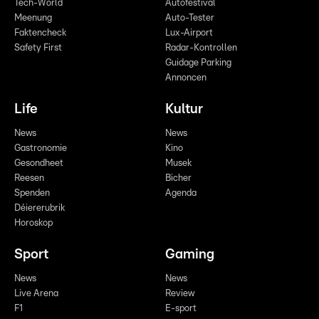
Tech-World
Autofestival
Meenung
Auto-Tester
Faktencheck
Lux-Airport
Safety First
Radar-Kontrollen
Guidage Parking
Annoncen
Life
Kultur
News
News
Gastronomie
Kino
Gesondheet
Musek
Reesen
Bicher
Spenden
Agenda
Déiererubrik
Horoskop
Sport
Gaming
News
News
Live Arena
Review
F1
E-sport