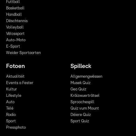
Futtball
Basketball
Handball
Dëschtennis
Volleyball
Vëlossport
Auto-Moto
E-Sport
Weider Sportaarten
Fotoen
Spilleck
Aktualitéit
Allgemengwëssen
Events a Fester
Musek Quiz
Kultur
Geo Quiz
Lifestyle
Kräizwuerträtsel
Auto
Sproochespill
Télé
Quiz vum Mount
Radio
Déiere Quiz
Sport
Sport Quiz
Pressphoto