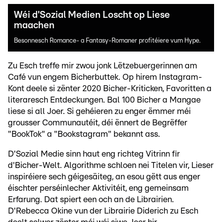
Wéi d'Sozial Medien Loscht op Liese
maachen
Besonnesch Romance- a Fantasy-Romaner profitéiere vum Hype.
Zu Esch treffe mir zwou jonk Lëtzebuergerinnen am
Café vun engem Bicherbuttek. Op hirem Instagram-
Kont deele si zënter 2020 Bicher-Kriticken, Favoritten a
literaresch Entdeckungen. Bal 100 Bicher a Mangae
liese si all Joer. Si gehéieren zu enger ëmmer méi
grousser Communautéit, déi ënnert de Begrëffer
"BookTok" a "Bookstagram" bekannt ass.
D'Sozial Medie sinn haut eng richteg Vitrinn fir
d'Bicher-Welt. Algorithme schloen nei Titelen vir, Lieser
inspiréiere sech géigesäiteg, an esou gëtt aus enger
éischter perséinlecher Aktivitéit, eng gemeinsam
Erfarung. Dat spiert een och an de Librairien.
D'Rebecca Okine vun der Librairie Diderich zu Esch