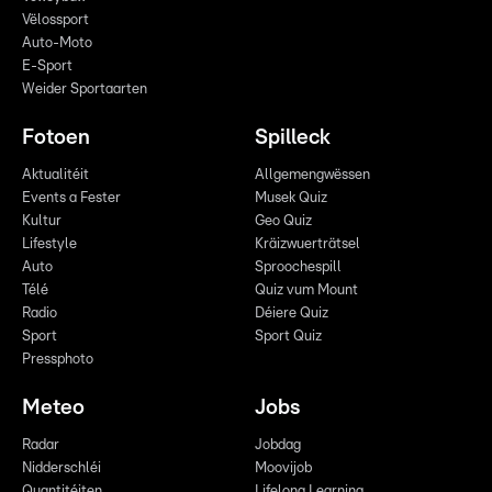
Vëlossport
Auto-Moto
E-Sport
Weider Sportaarten
Fotoen
Spilleck
Aktualitéit
Allgemengwëssen
Events a Fester
Musek Quiz
Kultur
Geo Quiz
Lifestyle
Kräizwuerträtsel
Auto
Sproochespill
Télé
Quiz vum Mount
Radio
Déiere Quiz
Sport
Sport Quiz
Pressphoto
Meteo
Jobs
Radar
Jobdag
Nidderschléi
Moovijob
Quantitéiten
Lifelong Learning