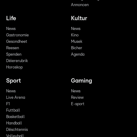
Annoncen
Life
Kultur
News
News
Gastronomie
Kino
Gesondheet
Musek
Reesen
Bicher
Spenden
Agenda
Déiererubrik
Horoskop
Sport
Gaming
News
News
Live Arena
Review
F1
E-sport
Futtball
Basketball
Handball
Dëschtennis
Volleyball