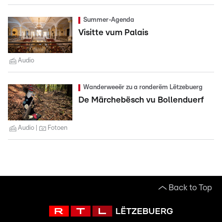
Summer-Agenda
Visitte vum Palais
Audio
Wanderweeër zu a ronderëm Lëtzebuerg
De Märchebësch vu Bollenduerf
Audio
Fotoen
Back to Top