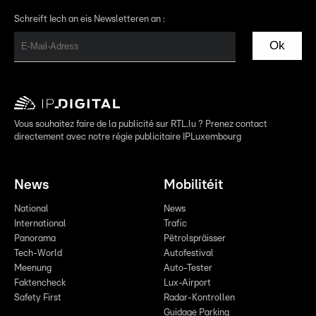
Schreift Iech an eis Newsletteren an :
Ok
Vous souhaitez faire de la publicité sur RTL.lu ? Prenez contact
directement avec notre régie publicitaire IPLuxembourg
News
Mobilitéit
National
News
International
Trafic
Panorama
Pëtrolspräisser
Tech-World
Autofestival
Meenung
Auto-Tester
Faktencheck
Lux-Airport
Safety First
Radar-Kontrollen
Guidage Parking