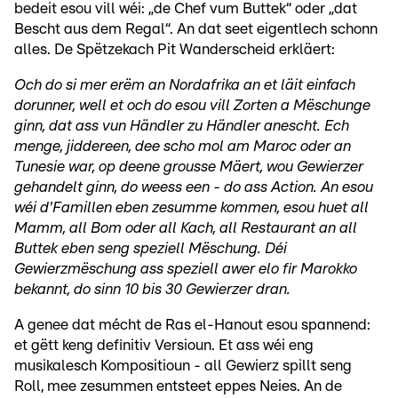
bedeit esou vill wéi: „de Chef vum Buttek“ oder „dat
Bescht aus dem Regal“. An dat seet eigentlech schonn
alles. De Spëtzekach Pit Wanderscheid erkläert:
Och do si mer erëm an Nordafrika an et läit einfach
dorunner, well et och do esou vill Zorten a Mëschunge
ginn, dat ass vun Händler zu Händler anescht. Ech
menge, jiddereen, dee scho mol am Maroc oder an
Tunesie war, op deene grousse Mäert, wou Gewierzer
gehandelt ginn, do weess een - do ass Action. An esou
wéi d'Famillen eben zesumme kommen, esou huet all
Mamm, all Bom oder all Kach, all Restaurant an all
Buttek eben seng speziell Mëschung. Déi
Gewierzmëschung ass speziell awer elo fir Marokko
bekannt, do sinn 10 bis 30 Gewierzer dran.
A genee dat mécht de Ras el-Hanout esou spannend:
et gëtt keng definitiv Versioun. Et ass wéi eng
musikalesch Kompositioun - all Gewierz spillt seng
Roll, mee zesummen entsteet eppes Neies. An de