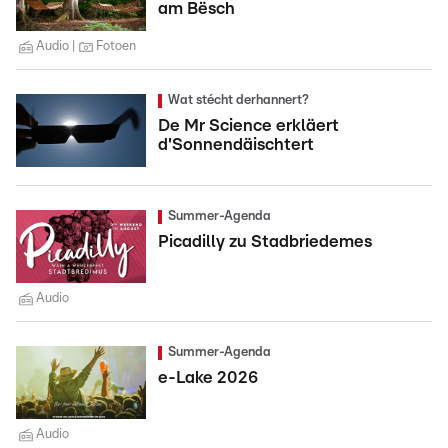
am Bësch
Audio
Fotoen
Wat stécht derhannert?
De Mr Science erkläert
d'Sonnendäischtert
Summer-Agenda
Picadilly zu Stadbriedemes
Audio
Summer-Agenda
e-Lake 2026
Audio