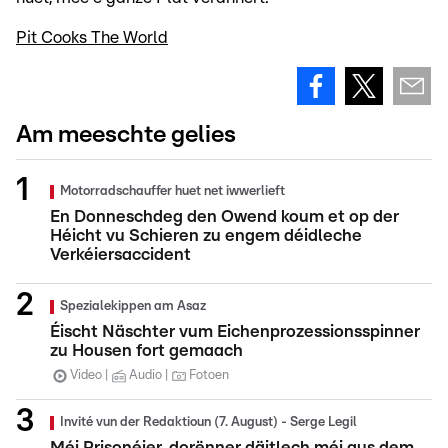
Pit Cooks The World
Am meeschte gelies
Motorradschauffer huet net iwwerlieft
En Donneschdeg den Owend koum et op der
Héicht vu Schieren zu engem déidleche
Verkéiersaccident
Spezialekippen am Asaz
Éischt Näschter vum Eichenprozessionsspinner
zu Housen fort gemaach
Video
Audio
Fotoen
Invité vun der Redaktioun (7. August) - Serge Legil
Méi Prisonéier, dorënner däitlech méi aus dem