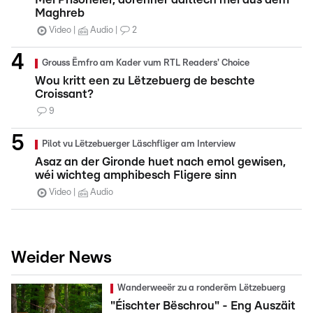
Maghreb
Video
Audio
2
Grouss Ëmfro am Kader vum RTL Readers' Choice
Wou kritt een zu Lëtzebuerg de beschte
Croissant?
9
Pilot vu Lëtzebuerger Läschfliger am Interview
Asaz an der Gironde huet nach emol gewisen,
wéi wichteg amphibesch Fligere sinn
Video
Audio
Weider News
Wanderweeër zu a ronderëm Lëtzebuerg
"Éischter Bëschrou" - Eng Auszäit