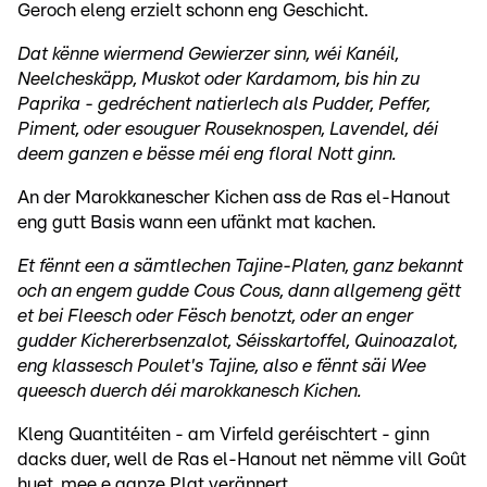
Geroch eleng erzielt schonn eng Geschicht.
Dat kënne wiermend Gewierzer sinn, wéi Kanéil,
Neelcheskäpp, Muskot oder Kardamom, bis hin zu
Paprika - gedréchent natierlech als Pudder, Peffer,
Piment, oder esouguer Rouseknospen, Lavendel, déi
deem ganzen e bësse méi eng floral Nott ginn.
An der Marokkanescher Kichen ass de Ras el-Hanout
eng gutt Basis wann een ufänkt mat kachen.
Et fënnt een a sämtlechen Tajine-Platen, ganz bekannt
och an engem gudde Cous Cous, dann allgemeng gëtt
et bei Fleesch oder Fësch benotzt, oder an enger
gudder Kichererbsenzalot, Séisskartoffel, Quinoazalot,
eng klassesch Poulet's Tajine, also e fënnt säi Wee
queesch duerch déi marokkanesch Kichen.
Kleng Quantitéiten - am Virfeld geréischtert - ginn
dacks duer, well de Ras el-Hanout net nëmme vill Goût
huet, mee e ganze Plat verännert.