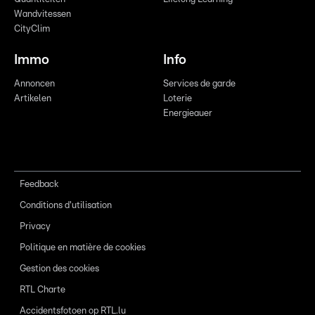
Wandvitessen
CityClim
Immo
Info
Annoncen
Services de garde
Artikelen
Loterie
Energieauer
Feedback
Conditions d'utilisation
Privacy
Politique en matière de cookies
Gestion des cookies
RTL Charte
Accidentsfotoen op RTL.lu