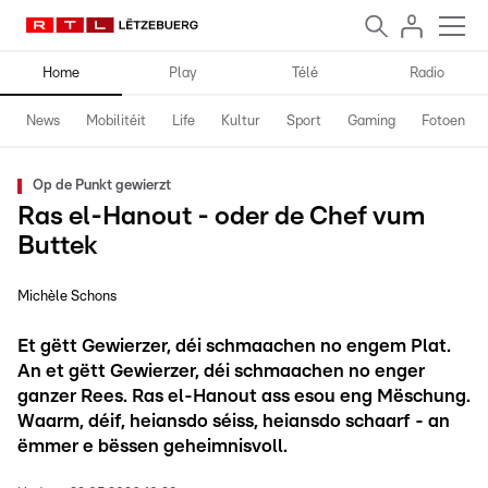
Home
Play
Télé
Radio
News
Mobilitéit
Life
Kultur
Sport
Gaming
Fotoen
Op de Punkt gewierzt
Ras el-Hanout - oder de Chef vum
Buttek
Michèle Schons
Et gëtt Gewierzer, déi schmaachen no engem Plat.
An et gëtt Gewierzer, déi schmaachen no enger
ganzer Rees. Ras el-Hanout ass esou eng Mëschung.
Waarm, déif, heiansdo séiss, heiansdo schaarf - an
ëmmer e bëssen geheimnisvoll.