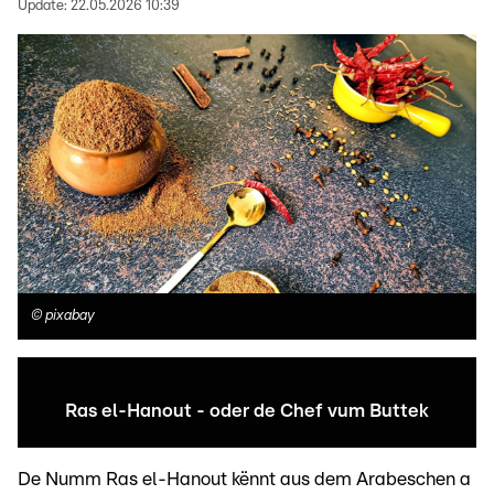
Update:
22.05.2026 10:39
©
pixabay
Ras el-Hanout - oder de Chef vum Buttek
De Numm Ras el-Hanout kënnt aus dem Arabeschen a