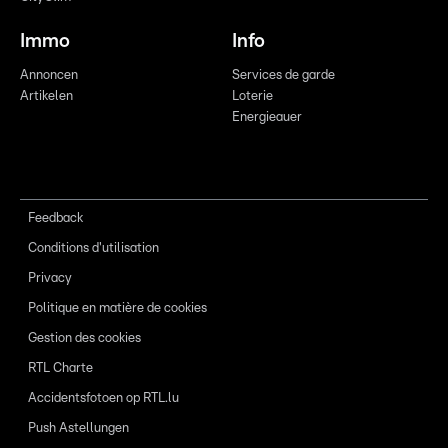
Immo
Info
Annoncen
Services de garde
Artikelen
Loterie
Energieauer
Feedback
Conditions d'utilisation
Privacy
Politique en matière de cookies
Gestion des cookies
RTL Charte
Accidentsfotoen op RTL.lu
Push Astellungen