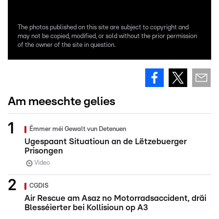
The photos published on this site are subject to copyright and
may not be copied, modified, or sold without the prior permission
of the owner of the site in question.
Am meeschte gelies
Ëmmer méi Gewalt vun Detenuen
Ugespaant Situatioun an de Lëtzebuerger
Prisongen
Video
CGDIS
Air Rescue am Asaz no Motorradsaccident, dräi
Blesséierter bei Kollisioun op A3