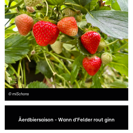
©
miSchons
Äerdbiersaison - Wann d’Felder rout ginn