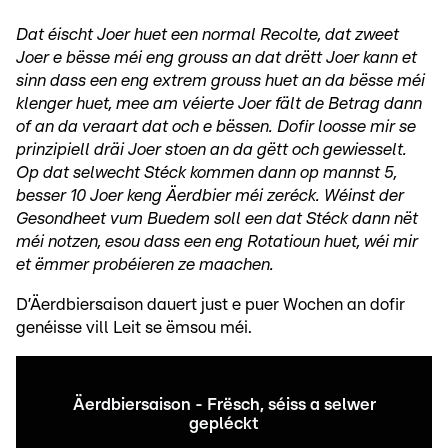
Dat éischt Joer huet een normal Recolte, dat zweet
Joer e bësse méi eng grouss an dat drëtt Joer kann et
sinn dass een eng extrem grouss huet an da bësse méi
klenger huet, mee am véierte Joer fält de Betrag dann
of an da veraart dat och e bëssen. Dofir loosse mir se
prinzipiell dräi Joer stoen an da gëtt och gewiesselt.
Op dat selwecht Stéck kommen dann op mannst 5,
besser 10 Joer keng Äerdbier méi zeréck. Wéinst der
Gesondheet vum Buedem soll een dat Stéck dann nët
méi notzen, esou dass een eng Rotatioun huet, wéi mir
et ëmmer probéieren ze maachen.
D’Äerdbiersaison dauert just e puer Wochen an dofir
genéisse vill Leit se ëmsou méi.
Äerdbiersaison - Frësch, séiss a selwer
gepléckt