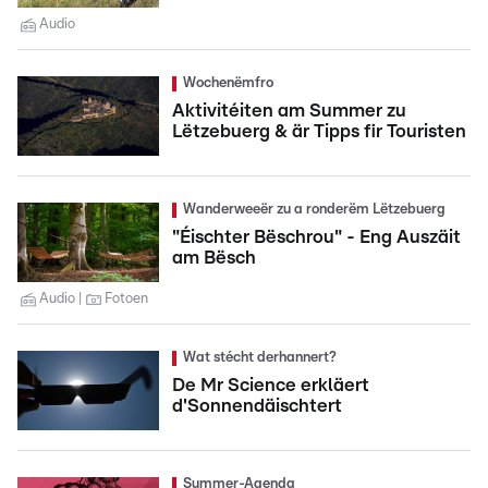
Audio
Wochenëmfro
Aktivitéiten am Summer zu
Lëtzebuerg & är Tipps fir Touristen
Wanderweeër zu a ronderëm Lëtzebuerg
"Éischter Bëschrou" - Eng Auszäit
am Bësch
Audio
Fotoen
Wat stécht derhannert?
De Mr Science erkläert
d'Sonnendäischtert
Summer-Agenda