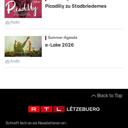
Picadilly zu Stadbriedemes
Audio
Summer-Agenda
e-Lake 2026
Audio
Back to Top
Schreift Iech an eis Newsletteren an :