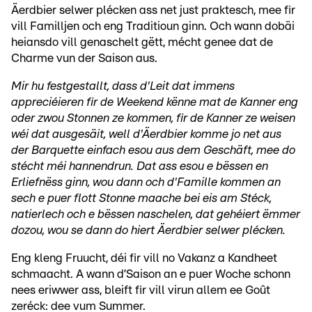
Äerdbier selwer plécken ass net just praktesch, mee fir
vill Familljen och eng Traditioun ginn. Och wann dobäi
heiansdo vill genaschelt gëtt, mécht genee dat de
Charme vun der Saison aus.
Mir hu festgestallt, dass d'Leit dat immens
appreciéieren fir de Weekend kënne mat de Kanner eng
oder zwou Stonnen ze kommen, fir de Kanner ze weisen
wéi dat ausgesäit, well d'Äerdbier komme jo net aus
der Barquette einfach esou aus dem Geschäft, mee do
stécht méi hannendrun. Dat ass esou e bëssen en
Erliefnëss ginn, wou dann och d'Famille kommen an
sech e puer flott Stonne maache bei eis am Stéck,
natierlech och e bëssen naschelen, dat gehéiert ëmmer
dozou, wou se dann do hiert Äerdbier selwer plécken.
Eng kleng Fruucht, déi fir vill no Vakanz a Kandheet
schmaacht. A wann d’Saison an e puer Woche schonn
nees eriwwer ass, bleift fir vill virun allem ee Goût
zeréck: dee vum Summer.