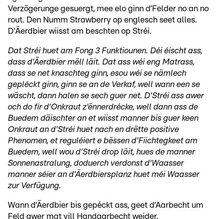
Verzögerunge gesuergt, mee elo ginn d’Felder no an no
rout. Den Numm Strawberry op englesch seet alles.
D'Äerdbier wiisst am beschten op Stréi.
Dat Stréi huet am Fong 3 Funktiounen. Déi éischt ass,
dass d'Äerdbier mëll läit. Dat ass wéi eng Matrass,
dass se net knaschteg ginn, esou wéi se nämlech
gepléckt ginn, ginn se an de Verkaf, well wann een se
wäscht, dann halen se sech guer net. D'Stréi ass awer
och do fir d'Onkraut z'ënnerdrécke, well dann ass de
Buedem däischter an et wiisst manner bis guer keen
Onkraut an d'Stréi huet nach en drëtte positive
Phenomen, et reguléiert e bëssen d'Fiichtegkeet am
Buedem, well wou d'Stréi drop läit, hues de manner
Sonnenastralung, doduerch verdonst d'Waasser
manner séier an d'Äerdbiersplanz huet méi Waasser
zur Verfügung.
Wann d’Äerdbier bis gepéckt ass, geet d’Aarbecht um
Feld awer mat vill Handaarbecht weider.