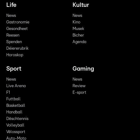
Life
Kultur
News
News
Gastronomie
Kino
Gesondheet
Musek
Reesen
Bicher
Spenden
Agenda
Déiererubrik
Horoskop
Sport
Gaming
News
News
Live Arena
Review
F1
E-sport
Futtball
Basketball
Handball
Dëschtennis
Volleyball
Vëlossport
Auto-Moto