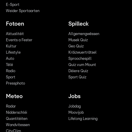
E-Sport
Weider Sportaarten
Fotoen
Spilleck
Aktualitéit
Allgemengwëssen
Events a Fester
Musek Quiz
Kultur
Geo Quiz
Lifestyle
Kräizwuerträtsel
Auto
Sproochespill
Télé
Quiz vum Mount
Radio
Déiere Quiz
Sport
Sport Quiz
Pressphoto
Meteo
Jobs
Radar
Jobdag
Nidderschléi
Moovijob
Quantitéiten
Lifelong Learning
Wandvitessen
CityClim