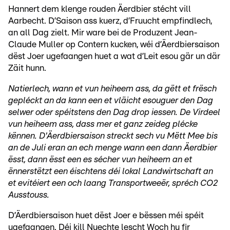
Hannert dem klenge rouden Äerdbier stécht vill
Aarbecht. D’Saison ass kuerz, d’Fruucht empfindlech,
an all Dag zielt. Mir ware bei de Produzent Jean-
Claude Muller op Contern kucken, wéi d’Äerdbiersaison
dëst Joer ugefaangen huet a wat d’Leit esou gär un där
Zäit hunn.
Natierlech, wann et vun heiheem ass, da gëtt et frësch
gepléckt an da kann een et vläicht esouguer den Dag
selwer oder spéitstens den Dag drop iessen. De Virdeel
vun heiheem ass, dass mer et ganz zeideg plécke
kënnen. D'Äerdbiersaison streckt sech vu Mëtt Mee bis
an de Juli eran an ech menge wann een dann Äerdbier
ësst, dann ësst een es sécher vun heiheem an et
ënnerstëtzt een éischtens déi lokal Landwirtschaft an
et evitéiert een och laang Transportweeër, spréch CO2
Ausstouss.
D’Äerdbiersaison huet dëst Joer e bëssen méi spéit
ugefaangen. Déi kill Nuechte lescht Woch hu fir