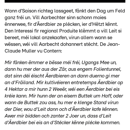
Wann d’Saison richteg lassgeet, fänkt den Dag um Feld
ganz fréi un. Vill Aarbechter sinn schonn moies
ënnerwee, fir d’Äerdbier ze plécken, ier d’Hëtzt kënnt.
Den Interessi fir regional Produite klëmmt a vill Leit si
bereet, méi lokal anzekaafen, virun allem wann se
wëssen, wéi vill Aarbecht dohannert stécht. De Jean-
Claude Muller vu Contern:
Mir fänken ëmmer e bësse méi fréi, Ugangs Mee un,
dann hu mer der aus der Zär, aus engem Folientunnel,
dat sinn déi éischt Äerdbieren an dann duerno gi mer
an d'Fräiland. Mir kultivéieren entretemps Äerdbier op
4 Hektar a mir hunn 2 Weeër, wéi een Äerdbier bei eis
kréie kann. Mir hunn der an eisem Buttek um Haff, oder
wann de Buttek zou ass, hu mer e klenge Stand virun
der Dier, wou d'Leit dann och d'Äerdbier kafe kënnen.
Awer mir bidden och zanter 2 Joer un, dass d'Leit
d'Äerdbier bei eis an d'Stécker kënne plécke kommen.