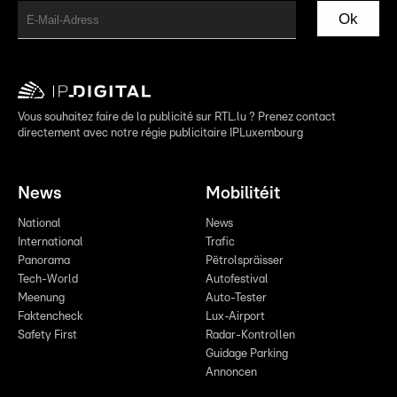
Ok
Vous souhaitez faire de la publicité sur RTL.lu ? Prenez contact
directement avec notre régie publicitaire IPLuxembourg
News
Mobilitéit
National
News
International
Trafic
Panorama
Pëtrolspräisser
Tech-World
Autofestival
Meenung
Auto-Tester
Faktencheck
Lux-Airport
Safety First
Radar-Kontrollen
Guidage Parking
Annoncen