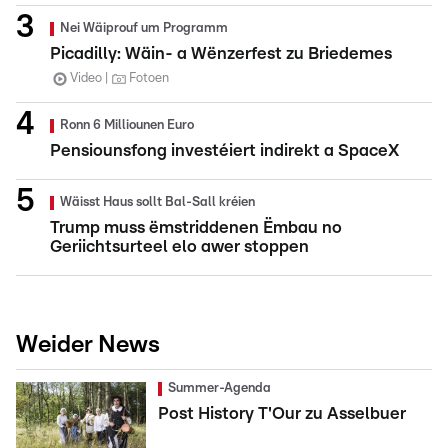
Nei Wäiprouf um Programm
Picadilly: Wäin- a Wënzerfest zu Briedemes
Video
Fotoen
Ronn 6 Milliounen Euro
Pensiounsfong investéiert indirekt a SpaceX
Wäisst Haus sollt Bal-Sall kréien
Trump muss ëmstriddenen Ëmbau no
Geriichtsurteel elo awer stoppen
Weider News
Summer-Agenda
Post History T'Our zu Asselbuer