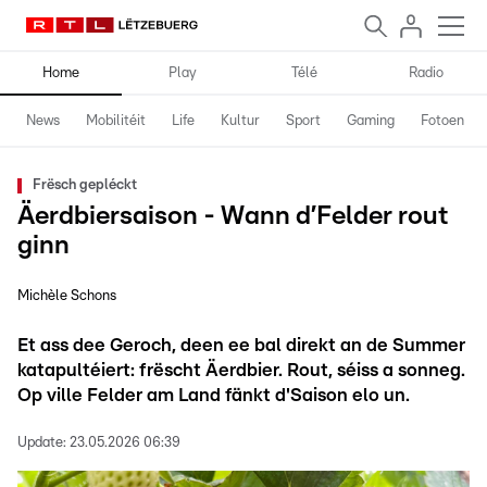
Home
Play
Télé
Radio
News
Mobilitéit
Life
Kultur
Sport
Gaming
Fotoen
Frësch gepléckt
Äerdbiersaison - Wann d’Felder rout
ginn
Michèle Schons
Et ass dee Geroch, deen ee bal direkt an de Summer
katapultéiert: frëscht Äerdbier. Rout, séiss a sonneg.
Op ville Felder am Land fänkt d'Saison elo un.
Update:
23.05.2026 06:39