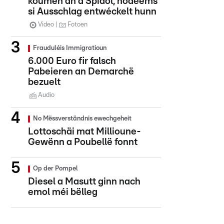
koumen an d'Spidol, nodeems
si Ausschlag entwéckelt hunn
Video
Fotoen
Frauduléis Immigratioun
6.000 Euro fir falsch
Pabeieren an Demarchë
bezuelt
Audio
No Mëssverständnis ewechgeheit
Lottoschäi mat Millioune-
Gewënn a Poubellë fonnt
Op der Pompel
Diesel a Masutt ginn nach
emol méi bëlleg