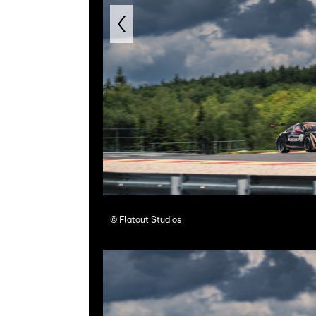
©
Flatout Studios