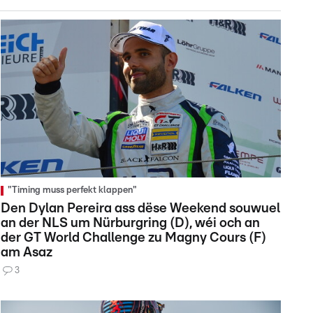
"Timing muss perfekt klappen"
Den Dylan Pereira ass dëse Weekend souwuel
an der NLS um Nürburgring (D), wéi och an
der GT World Challenge zu Magny Cours (F)
am Asaz
3