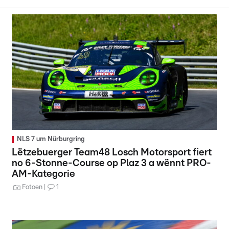
NLS 7 um Nürburgring
Lëtzebuerger Team48 Losch Motorsport fiert
no 6-Stonne-Course op Plaz 3 a wënnt PRO-
AM-Kategorie
Fotoen
1