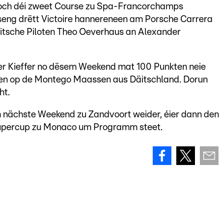
 och déi zweet Course zu Spa-Francorchamps
eng drëtt Victoire hannereneen am Porsche Carrera
itsche Piloten Theo Oeverhaus an Alexander
r Kieffer no dësem Weekend mat 100 Punkten neie
en op de Montego Maassen aus Däitschland. Dorun
ht.
n nächste Weekend zu Zandvoort weider, éier dann den
upercup zu Monaco um Programm steet.