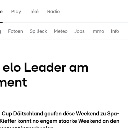
e
Play
Télé
Radio
g
Fotoen
Spilleck
Meteo
Jobs
Immo
Info
r elo Leader am
ment
a Cup Däitschland goufen dëse Weekend zu Spa-
Kieffer konnt no engem staarke Weekend an den