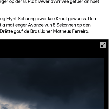
ger op der 8. Plaz iwwer d'Arrivée gefuer an huet
eeg Flynt Schuring awer kee Kraut gewuess. Den
rt a mat enger Avance vun 8 Sekonnen op den
rëtte gouf de Brasilianer Matheus Ferreira.