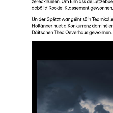
zeréckhuelen. Um Enn ass de Lëtzebuer
dobäi d'Rookie-Klassement gewonnen.
Un der Spëtzt war géint säin Teamkoll
Hollänner huet d'Konkurrenz dominéie
Däitschen Theo Oeverhaus gewonnen. D