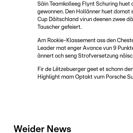
Säin Teamkolleeg Flynt Schuring huet
gewonnen. Den Hollänner huet domat s
Cup Däitschland virun deenen zwee dä
Tauscher gefeiert.
Am Rookie-Klassement ass den Cheste
Leader mat enger Avance vun 9 Punkt
ännert och seng Strofversetzung näisc
Fir de Lëtzebuerger geet et schonn de
Highlight mam Optakt vum Porsche S
Weider News