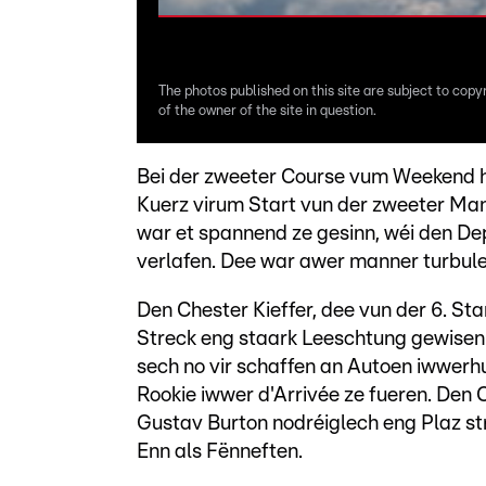
The photos published on this site are subject to copy
of the owner of the site in question.
Bei der zweeter Course vum Weekend h
Kuerz virum Start vun der zweeter Ma
war et spannend ze gesinn, wéi den De
verlafen. Dee war awer manner turbulen
Den Chester Kieffer, dee vun der 6. St
Streck eng staark Leeschtung gewisen.
sech no vir schaffen an Autoen iwwerhu
Rookie iwwer d'Arrivée ze fueren. Den
Gustav Burton nodréiglech eng Plaz st
Enn als Fënneften.