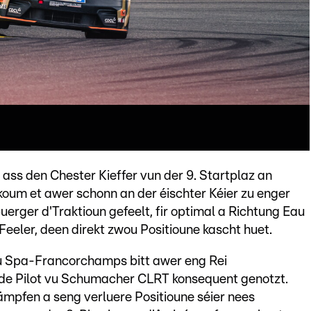
 den Chester Kieffer vun der 9. Startplaz an
oum et awer schonn an der éischter Kéier zu enger
rger d'Traktioun gefeelt, fir optimal a Richtung Eau
Feeler, deen direkt zwou Positioune kascht huet.
vu Spa-Francorchamps bitt awer eng Rei
 de Pilot vu Schumacher CLRT konsequent genotzt.
kämpfen a seng verluere Positioune séier nees