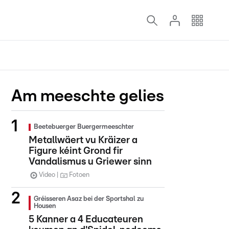
Am meeschte gelies
Beetebuerger Buergermeeschter
Metallwäert vu Kräizer a
Figure kéint Grond fir
Vandalismus u Griewer sinn
Video
Fotoen
Gréisseren Asaz bei der Sportshal zu
Housen
5 Kanner a 4 Educateuren