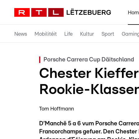
Hom
News
Mobilitéit
Life
Kultur
Sport
Gamin
Porsche Carrera Cup Däitschland
Chester Kieffe
Rookie-Klasse
Tom Hoffmann
D’Manchë 5 a 6 vum Porsche Carrer
Francorchamps gefuer. Den Chester 