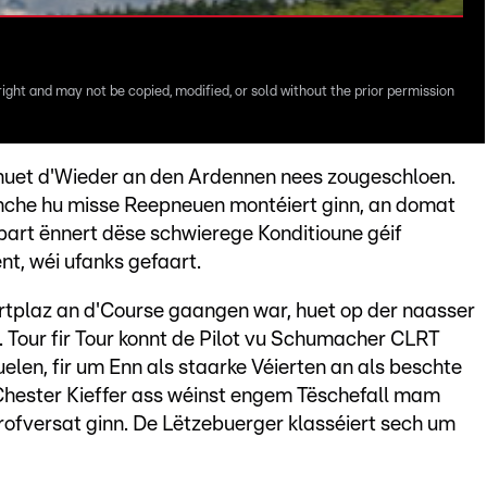
right and may not be copied, modified, or sold without the prior permission
uet d'Wieder an den Ardennen nees zougeschloen.
nche hu misse Reepneuen montéiert ginn, an domat
part ënnert dëse schwierege Konditioune géif
t, wéi ufanks gefaart.
artplaz an d'Course gaangen war, huet op der naasser
 Tour fir Tour konnt de Pilot vu Schumacher CLRT
elen, fir um Enn als staarke Véierten an als beschte
 Chester Kieffer ass wéinst engem Tëschefall mam
rofversat ginn. De Lëtzebuerger klasséiert sech um