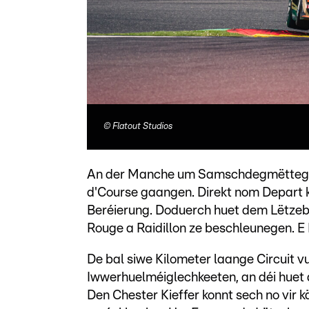
©
Flatout Studios
An der Manche um Samschdegmëtteg ass
d'Course gaangen. Direkt nom Depart k
Beréierung. Doduerch huet dem Lëtzebue
Rouge a Raidillon ze beschleunegen. E 
De bal siwe Kilometer laange Circuit 
Iwwerhuelméiglechkeeten, an déi huet
Den Chester Kieffer konnt sech no vir 