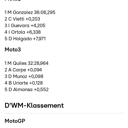
1 M Gonzalez 36:06,295
2 C Vietti +0,203
3 I Guevara +4,205
4 I Ortola +6,338
5 D Holgado +7,971
Moto3
1 M Quiles 32:28,964
2 A Carpe +0,094
3 D Munoz +0,098
4 B Uriarte +0,128
5 D Almansa +0,552
D'WM-Klassement
MotoGP