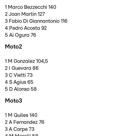
1 Marco Bezzecchi 140
2 Joan Martin 127
3 Fabio Di Giannantonio 116
4 Pedro Acosta 92
5 Ai Ogura 76
Moto2
1 M Gonzalez 104,5
2 I Guevara 86
3 C Vietti 73
4 S Agius 65
5 D Alonso 58
Moto3
1 M Quiles 140
2 A Fernandez 76
3 A Carpe 73