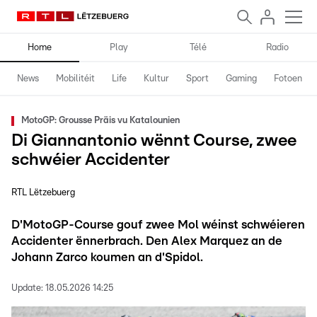
Home
Play
Télé
Radio
News
Mobilitéit
Life
Kultur
Sport
Gaming
Fotoen
MotoGP: Grousse Präis vu Katalounien
Di Giannantonio wënnt Course, zwee
schwéier Accidenter
RTL Lëtzebuerg
D'MotoGP-Course gouf zwee Mol wéinst schwéieren
Accidenter ënnerbrach. Den Alex Marquez an de
Johann Zarco koumen an d'Spidol.
Update:
18.05.2026 14:25