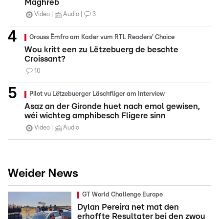
Maghreb
Video
Audio
3
Grouss Ëmfro am Kader vum RTL Readers' Choice
Wou kritt een zu Lëtzebuerg de beschte
Croissant?
10
Pilot vu Lëtzebuerger Läschfliger am Interview
Asaz an der Gironde huet nach emol gewisen,
wéi wichteg amphibesch Fligere sinn
Video
Audio
Weider News
GT World Challenge Europe
Dylan Pereira net mat den
erhoffte Resultater bei den zwou