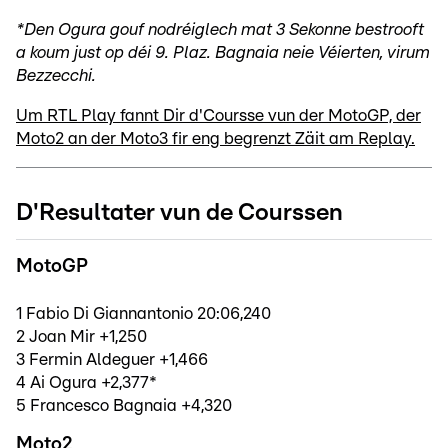
*Den Ogura gouf nodréiglech mat 3 Sekonne bestrooft
a koum just op déi 9. Plaz. Bagnaia neie Véierten, virum
Bezzecchi.
Um RTL Play fannt Dir d'Coursse vun der MotoGP, der
Moto2 an der Moto3 fir eng begrenzt Zäit am Replay.
D'Resultater vun de Courssen
MotoGP
1 Fabio Di Giannantonio 20:06,240
2 Joan Mir +1,250
3 Fermin Aldeguer +1,466
4 Ai Ogura +2,377*
5 Francesco Bagnaia +4,320
Moto2