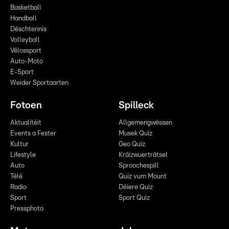
Basketball
Handball
Dëschtennis
Volleyball
Vëlossport
Auto-Moto
E-Sport
Weider Sportaarten
Fotoen
Spilleck
Aktualitéit
Allgemengwëssen
Events a Fester
Musek Quiz
Kultur
Geo Quiz
Lifestyle
Kräizwuerträtsel
Auto
Sproochespill
Télé
Quiz vum Mount
Radio
Déiere Quiz
Sport
Sport Quiz
Pressphoto