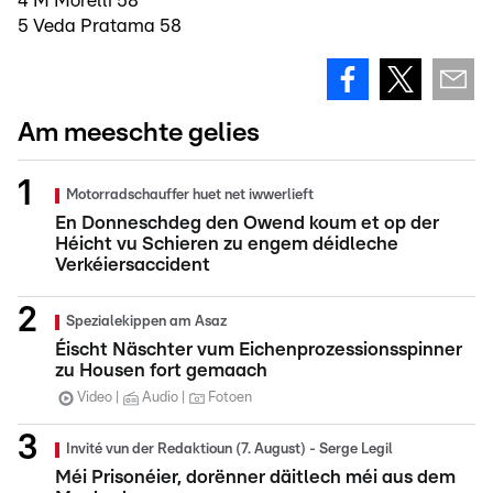
4 M Morelli 58
5 Veda Pratama 58
Am meeschte gelies
Motorradschauffer huet net iwwerlieft
En Donneschdeg den Owend koum et op der
Héicht vu Schieren zu engem déidleche
Verkéiersaccident
Spezialekippen am Asaz
Éischt Näschter vum Eichenprozessionsspinner
zu Housen fort gemaach
Video
Audio
Fotoen
Invité vun der Redaktioun (7. August) - Serge Legil
Méi Prisonéier, dorënner däitlech méi aus dem