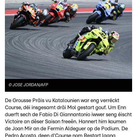
©
JOSE JORDAN/AFP
De Grousse Präis vu Katalounien war eng verréckt
Course, déi insgesamt dräi Mol gestart gouf. Um Enn
duerft sech de Fabio Di Giannantonio iwwer seng éischt
Victoire an dëser Saison freeën. Hannert him koumen
de Joan Mir an de Fermin Aldeguer op de Podium. De
Pedro Acosta, deen d'Course nom Restart laang