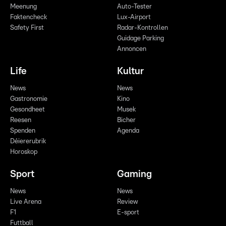
Meenung
Auto-Tester
Faktencheck
Lux-Airport
Safety First
Radar-Kontrollen
Guidage Parking
Annoncen
Life
Kultur
News
News
Gastronomie
Kino
Gesondheet
Musek
Reesen
Bicher
Spenden
Agenda
Déiererubrik
Horoskop
Sport
Gaming
News
News
Live Arena
Review
F1
E-sport
Futtball