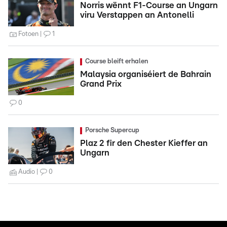
Norris wënnt F1-Course an Ungarn
viru Verstappen an Antonelli
Fotoen
1
Course bleift erhalen
Malaysia organiséiert de Bahrain
Grand Prix
0
Porsche Supercup
Plaz 2 fir den Chester Kieffer an
Ungarn
Audio
0