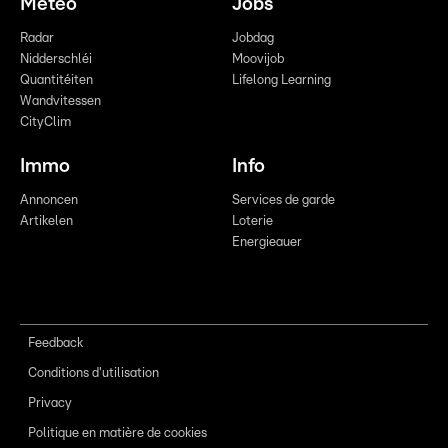
Meteo
Jobs
Radar
Jobdag
Nidderschléi
Moovijob
Quantitéiten
Lifelong Learning
Wandvitessen
CityClim
Immo
Info
Annoncen
Services de garde
Artikelen
Loterie
Energieauer
Feedback
Conditions d'utilisation
Privacy
Politique en matière de cookies