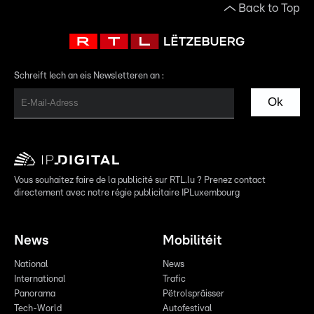
Back to Top
Schreift Iech an eis Newsletteren an :
Ok
Vous souhaitez faire de la publicité sur RTL.lu ? Prenez contact
directement avec notre régie publicitaire IPLuxembourg
News
Mobilitéit
National
News
International
Trafic
Panorama
Pëtrolspräisser
Tech-World
Autofestival