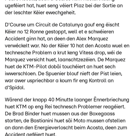
ugeféiert hat, huet seng véiert Plaz bei der Sortie an
der leschter Kéier ewechgeheit.
D'Course um Circuit de Catalunya gouf eng éischt
Kéier no 12 Ronne gestoppt, well et e schwéieren
Accident ginn hat, an deen den Alex Marquez
verwéckelt war. No der Kéier 10 hat den Acosta wuel en
technesche Problem a krut keng Vitess drop, wéi de
Marquez versicht huet, laanschtzezéien. De Marquez
huet de KTM-Pilot dobäi touchéiert an huet sech
iwwerschloen. De Spuenier blouf nieft der Pist leien,
war awer uspriechbar a koum fir eng Kontroll an
d'Spidol.
Wärend der knapp 40 Minutte laanger Ënnerbriechung
huet KTM op eng Rei technesch Problemer reagéiert.
De Brad Binder huet mussen aus der Boxegaass
starten, de Bastianini huet säi Moto mussen ofstellen
an dann den Energieverloscht beim Acosta, deen zum
Accident geféiert huet.