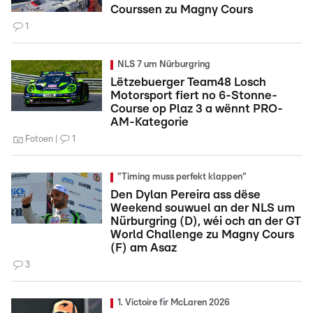
Courssen zu Magny Cours
1
NLS 7 um Nürburgring
Lëtzebuerger Team48 Losch
Motorsport fiert no 6-Stonne-
Course op Plaz 3 a wënnt PRO-
AM-Kategorie
Fotoen
1
"Timing muss perfekt klappen"
Den Dylan Pereira ass dëse
Weekend souwuel an der NLS um
Nürburgring (D), wéi och an der GT
World Challenge zu Magny Cours
(F) am Asaz
3
1. Victoire fir McLaren 2026