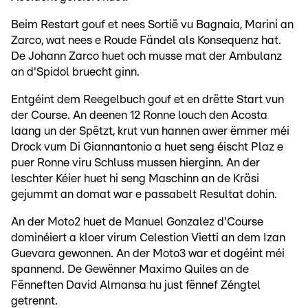
Beim Restart gouf et nees Sortië vu Bagnaia, Marini an
Zarco, wat nees e Roude Fändel als Konsequenz hat.
De Johann Zarco huet och musse mat der Ambulanz
an d'Spidol bruecht ginn.
Entgéint dem Reegelbuch gouf et en drëtte Start vun
der Course. An deenen 12 Ronne louch den Acosta
laang un der Spëtzt, krut vun hannen awer ëmmer méi
Drock vum Di Giannantonio a huet seng éischt Plaz e
puer Ronne viru Schluss mussen hierginn. An der
leschter Kéier huet hi seng Maschinn an de Kräsi
gejummt an domat war e passabelt Resultat dohin.
An der Moto2 huet de Manuel Gonzalez d'Course
dominéiert a kloer virum Celestion Vietti an dem Izan
Guevara gewonnen. An der Moto3 war et dogéint méi
spannend. De Gewënner Maximo Quiles an de
Fënneften David Almansa hu just fënnef Zéngtel
getrennt.