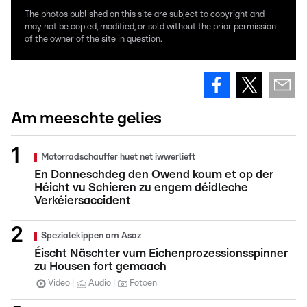
The photos published on this site are subject to copyright and
may not be copied, modified, or sold without the prior permission
of the owner of the site in question.
Am meeschte gelies
Motorradschauffer huet net iwwerlieft
En Donneschdeg den Owend koum et op der
Héicht vu Schieren zu engem déidleche
Verkéiersaccident
Spezialekippen am Asaz
Éischt Näschter vum Eichenprozessionsspinner
zu Housen fort gemaach
Video
Audio
Fotoen