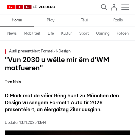
Home
Play
Télé
Radio
News
Mobilitéit
Life
Kultur
Sport
Gaming
Fotoen
Audi presentéiert Formel-1-Design
"Vun 2030 u wëlle mir ëm d'WM
matfueren"
Tom Nols
D'Mark mat de véier Réng huet zu München den
Design vu sengem Formel 1 Auto fir 2026
presentéiert, an éiergäizeg Ziler ausginn.
Update:
13.11.2025 13:44