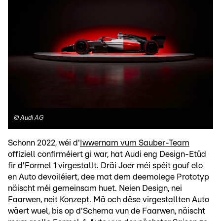
©
Audi AG
Schonn 2022, wéi d'
Iwwernam vum Sauber-Team
offiziell confirméiert gi war, hat Audi eng Design-Etüd
fir d'Formel 1 virgestallt. Dräi Joer méi spéit gouf elo
en Auto devoiléiert, dee mat dem deemolege Prototyp
näischt méi gemeinsam huet. Neien Design, nei
Faarwen, neit Konzept. Mä och dëse virgestallten Auto
wäert wuel, bis op d'Schema vun de Faarwen, näischt