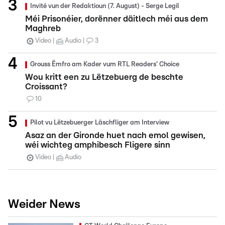
Invité vun der Redaktioun (7. August) - Serge Legil
Méi Prisonéier, dorënner däitlech méi aus dem
Maghreb
Video
Audio
3
Grouss Ëmfro am Kader vum RTL Readers' Choice
Wou kritt een zu Lëtzebuerg de beschte
Croissant?
10
Pilot vu Lëtzebuerger Läschfliger am Interview
Asaz an der Gironde huet nach emol gewisen,
wéi wichteg amphibesch Fligere sinn
Video
Audio
Weider News