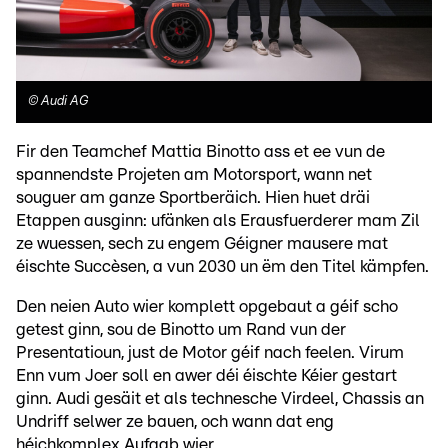
©
Audi AG
Fir den Teamchef Mattia Binotto ass et ee vun de
spannendste Projeten am Motorsport, wann net
souguer am ganze Sportberäich. Hien huet dräi
Etappen ausginn: ufänken als Erausfuerderer mam Zil
ze wuessen, sech zu engem Géigner mausere mat
éischte Succèsen, a vun 2030 un ëm den Titel kämpfen.
Den neien Auto wier komplett opgebaut a géif scho
getest ginn, sou de Binotto um Rand vun der
Presentatioun, just de Motor géif nach feelen. Virum
Enn vum Joer soll en awer déi éischte Kéier gestart
ginn. Audi gesäit et als technesche Virdeel, Chassis an
Undriff selwer ze bauen, och wann dat eng
héichkomplex Aufgab wier.