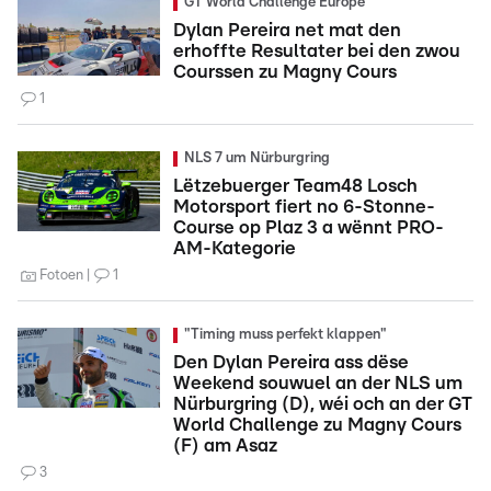
GT World Challenge Europe
Dylan Pereira net mat den
erhoffte Resultater bei den zwou
Courssen zu Magny Cours
1
NLS 7 um Nürburgring
Lëtzebuerger Team48 Losch
Motorsport fiert no 6-Stonne-
Course op Plaz 3 a wënnt PRO-
AM-Kategorie
Fotoen
1
"Timing muss perfekt klappen"
Den Dylan Pereira ass dëse
Weekend souwuel an der NLS um
Nürburgring (D), wéi och an der GT
World Challenge zu Magny Cours
(F) am Asaz
3