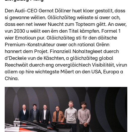
Den Audi-CEO Gernot Döllner huet kloer gestallt, dass
si gewanne wëllen. Gläichzäiteg wéisste si awer och,
dass een net iwwer Nuecht zum Topteam gëtt. An awer,
vun 2030 u wéilt een ëm den Titel kämpfen. Formel 1
wier Emotioun pur. Gläichzäiteg sti fir den däitsche
Premium-Konstrukteur awer och rational Grënn
hannert dem Projet. Finanziell Nohaltegkeet duerch
d'Deckele vun de Käschten, a gläichzäiteg global
Reechwäit duerch eng onvergläichlech Visibilitéit, virun
allem op hire wichtegste Mäert an den USA, Europa a
China.