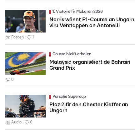
1. Victoire fir McLaren 2026
Norris wënnt F1-Course an Ungarn
viru Verstappen an Antonelli
Fotoen
1
Course bleift erhalen
Malaysia organiséiert de Bahrain
Grand Prix
0
Porsche Supercup
Plaz 2 fir den Chester Kieffer an
Ungarn
Audio
0