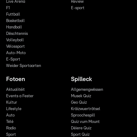
Live Arena
Review
F1
E-sport
Futtball
Basketball
Handball
Dëschtennis
Volleyball
Vëlossport
Auto-Moto
E-Sport
Weider Sportaarten
Fotoen
Spilleck
Aktualitéit
Allgemengwëssen
Events a Fester
Musek Quiz
Kultur
Geo Quiz
Lifestyle
Kräizwuerträtsel
Auto
Sproochespill
Télé
Quiz vum Mount
Radio
Déiere Quiz
Sport
Sport Quiz