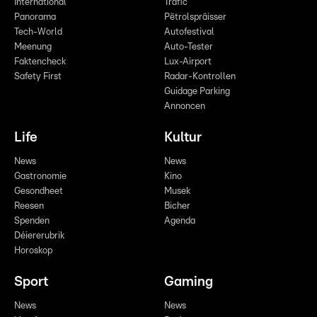
International
Trafic
Panorama
Pëtrolspräisser
Tech-World
Autofestival
Meenung
Auto-Tester
Faktencheck
Lux-Airport
Safety First
Radar-Kontrollen
Guidage Parking
Annoncen
Life
Kultur
News
News
Gastronomie
Kino
Gesondheet
Musek
Reesen
Bicher
Spenden
Agenda
Déiererubrik
Horoskop
Sport
Gaming
News
News