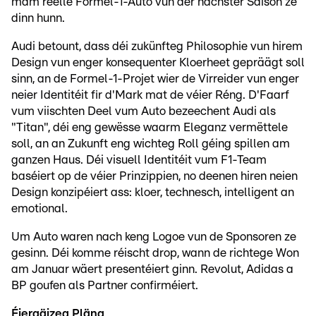
mam reelle Formel-1-Auto vun der nächster Saison ze
dinn hunn.
Audi betount, dass déi zukünfteg Philosophie vun hirem
Design vun enger konsequenter Kloerheet gepräägt soll
sinn, an de Formel-1-Projet wier de Virreider vun enger
neier Identitéit fir d'Mark mat de véier Réng. D'Faarf
vum viischten Deel vum Auto bezeechent Audi als
"Titan", déi eng gewësse waarm Eleganz vermëttele
soll, an an Zukunft eng wichteg Roll géing spillen am
ganzen Haus. Déi visuell Identitéit vum F1-Team
baséiert op de véier Prinzippien, no deenen hiren neien
Design konzipéiert ass: kloer, technesch, intelligent an
emotional.
Um Auto waren nach keng Logoe vun de Sponsoren ze
gesinn. Déi komme réischt drop, wann de richtege Won
am Januar wäert presentéiert ginn. Revolut, Adidas a
BP goufen als Partner confirméiert.
Éiergäizeg Pläng