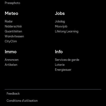
Pressphoto
Meteo
Jobs
Radar
Jobdag
Nidderschléi
Moovijob
Quantitéiten
Lifelong Learning
Wandvitessen
CityClim
Immo
Info
Annoncen
Services de garde
Artikelen
Loterie
Energieauer
Feedback
Conditions d'utilisation