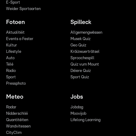
E-Sport
Weider Sportaarten
Fotoen
Spilleck
Aktualitéit
Allgemengwëssen
Events a Fester
Musek Quiz
Kultur
Geo Quiz
Lifestyle
Kräizwuerträtsel
Auto
Sproochespill
Télé
Quiz vum Mount
Radio
Déiere Quiz
Sport
Sport Quiz
Pressphoto
Meteo
Jobs
Radar
Jobdag
Nidderschléi
Moovijob
Quantitéiten
Lifelong Learning
Wandvitessen
CityClim