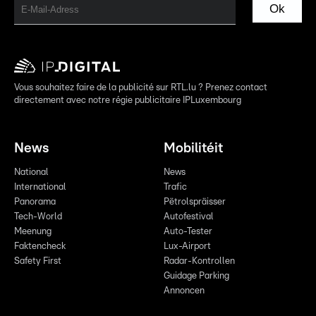
Ok
Vous souhaitez faire de la publicité sur RTL.lu ? Prenez contact
directement avec notre régie publicitaire IPLuxembourg
News
Mobilitéit
National
News
International
Trafic
Panorama
Pëtrolspräisser
Tech-World
Autofestival
Meenung
Auto-Tester
Faktencheck
Lux-Airport
Safety First
Radar-Kontrollen
Guidage Parking
Annoncen