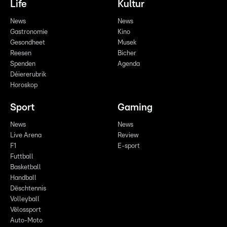
Life
Kultur
News
News
Gastronomie
Kino
Gesondheet
Musek
Reesen
Bicher
Spenden
Agenda
Déiererubrik
Horoskop
Sport
Gaming
News
News
Live Arena
Review
F1
E-sport
Futtball
Basketball
Handball
Dëschtennis
Volleyball
Vëlossport
Auto-Moto