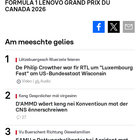
FORMULA 1 LENOVO GRAND PRIX DU
CANADA 2026
Am meeschte gelies
Lëtzebuergesch Wuerzele feieren
De Philip Crowther war fir RTL um "Luxembourg
Fest" am US-Bundesstaat Wisconsin
Video
Audio
Keng Gespréicher méi virgesinn
D'AMMD wäert keng nei Konventioun mat der
CNS ënnerschreiwen
27
Vu Buerschent Richtung Giewelsmillen