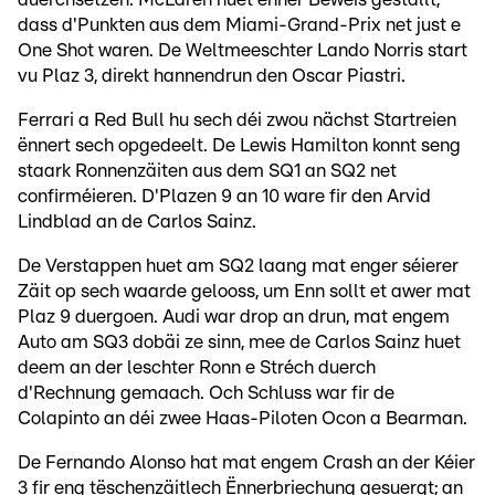
dass d'Punkten aus dem Miami-Grand-Prix net just e
One Shot waren. De Weltmeeschter Lando Norris start
vu Plaz 3, direkt hannendrun den Oscar Piastri.
Ferrari a Red Bull hu sech déi zwou nächst Startreien
ënnert sech opgedeelt. De Lewis Hamilton konnt seng
staark Ronnenzäiten aus dem SQ1 an SQ2 net
confirméieren. D'Plazen 9 an 10 ware fir den Arvid
Lindblad an de Carlos Sainz.
De Verstappen huet am SQ2 laang mat enger séierer
Zäit op sech waarde gelooss, um Enn sollt et awer mat
Plaz 9 duergoen. Audi war drop an drun, mat engem
Auto am SQ3 dobäi ze sinn, mee de Carlos Sainz huet
deem an der leschter Ronn e Stréch duerch
d'Rechnung gemaach. Och Schluss war fir de
Colapinto an déi zwee Haas-Piloten Ocon a Bearman.
De Fernando Alonso hat mat engem Crash an der Kéier
3 fir eng tëschenzäitlech Ënnerbriechung gesuergt; an