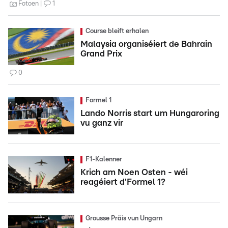
Fotoen
1
Course bleift erhalen
Malaysia organiséiert de Bahrain
Grand Prix
0
Formel 1
Lando Norris start um Hungaroring
vu ganz vir
F1-Kalenner
Krich am Noen Osten - wéi
reagéiert d'Formel 1?
Grousse Präis vun Ungarn