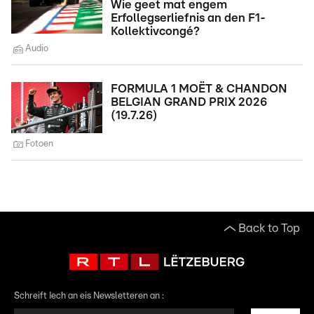
Wie geet mat engem
Erfollegserliefnis an den F1-
Kollektivcongé?
Audio
FORMULA 1 MOËT & CHANDON
BELGIAN GRAND PRIX 2026
(19.7.26)
Fotoen
Back to Top
Schreift Iech an eis Newsletteren an :