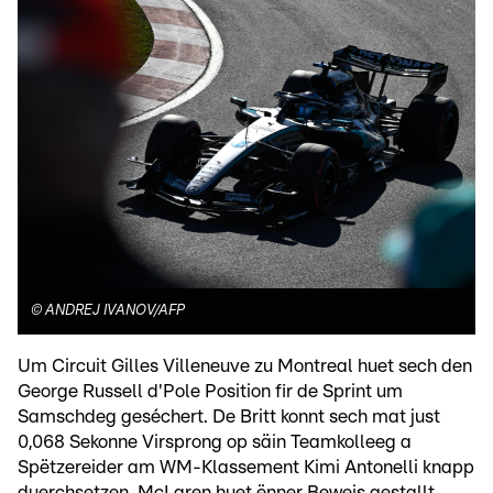
©
ANDREJ IVANOV/AFP
Um Circuit Gilles Villeneuve zu Montreal huet sech den
George Russell d'Pole Position fir de Sprint um
Samschdeg geséchert. De Britt konnt sech mat just
0,068 Sekonne Virsprong op säin Teamkolleeg a
Spëtzereider am WM-Klassement Kimi Antonelli knapp
duerchsetzen. McLaren huet ënner Beweis gestallt,