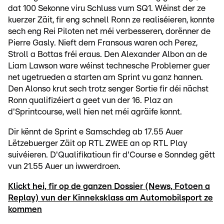
dat 100 Sekonne viru Schluss vum SQ1. Wéinst der ze
kuerzer Zäit, fir eng schnell Ronn ze realiséieren, konnte
sech eng Rei Piloten net méi verbesseren, dorënner de
Pierre Gasly. Nieft dem Fransous waren och Perez,
Stroll a Bottas fréi eraus. Den Alexander Albon an de
Liam Lawson ware wéinst technesche Problemer guer
net ugetrueden a starten am Sprint vu ganz hannen.
Den Alonso krut sech trotz senger Sortie fir déi nächst
Ronn qualifizéiert a geet vun der 16. Plaz an
d'Sprintcourse, well hien net méi agräife konnt.
Dir kënnt de Sprint e Samschdeg ab 17.55 Auer
Lëtzebuerger Zäit op RTL ZWEE an op RTL Play
suivéieren. D'Qualifikatioun fir d'Course e Sonndeg gëtt
vun 21.55 Auer un iwwerdroen.
Klickt hei, fir op de ganzen Dossier (News, Fotoen a
Replay) vun der Kinneksklass am Automobilsport ze
kommen