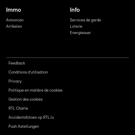
Immo
Info
Annoncen
Services de garde
Artikelen
Loterie
Energieauer
Feedback
Conditions d'utilisation
Privacy
Politique en matière de cookies
Gestion des cookies
RTL Charte
Accidentsfotoen op RTL.lu
Push Astellungen