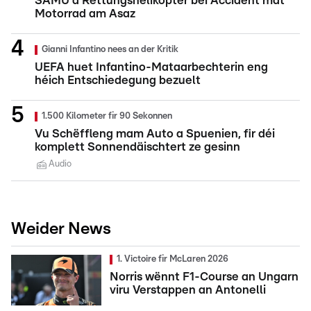
SAMU a Rettungshelikopter bei Accident mat
Motorrad am Asaz
Gianni Infantino nees an der Kritik
UEFA huet Infantino-Mataarbechterin eng
héich Entschiedegung bezuelt
1.500 Kilometer fir 90 Sekonnen
Vu Schëffleng mam Auto a Spuenien, fir déi
komplett Sonnendäischtert ze gesinn
Audio
Weider News
1. Victoire fir McLaren 2026
Norris wënnt F1-Course an Ungarn
viru Verstappen an Antonelli