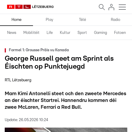
Home
Play
Télé
Radio
News
Mobilitéit
Life
Kultur
Sport
Gaming
Fotoen
Formel 1: Grousse Präis vu Kanada
George Russell geet am Sprint als
Éischten op Punktejuegd
RTL Lëtzebuerg
Mam Kimi Antonelli steet och den zweete Mercedes
an der éischter Startrei. Hannendru kommen déi
zwee McLaren, Ferrari a Red Bull.
Update:
26.05.2026 10:24