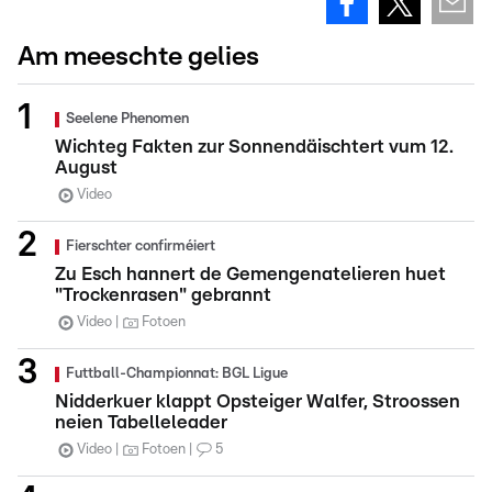
Am meeschte gelies
Seelene Phenomen
Wichteg Fakten zur Sonnendäischtert vum 12.
August
Video
Fierschter confirméiert
Zu Esch hannert de Gemengenatelieren huet
"Trockenrasen" gebrannt
Video
Fotoen
Futtball-Championnat: BGL Ligue
Nidderkuer klappt Opsteiger Walfer, Stroossen
neien Tabelleleader
Video
Fotoen
5