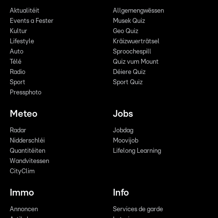
Aktualitéit
Allgemengwëssen
Events a Fester
Musek Quiz
Kultur
Geo Quiz
Lifestyle
Kräizwuerträtsel
Auto
Sproochespill
Télé
Quiz vum Mount
Radio
Déiere Quiz
Sport
Sport Quiz
Pressphoto
Meteo
Jobs
Radar
Jobdag
Nidderschléi
Moovijob
Quantitéiten
Lifelong Learning
Wandvitessen
CityClim
Immo
Info
Annoncen
Services de garde