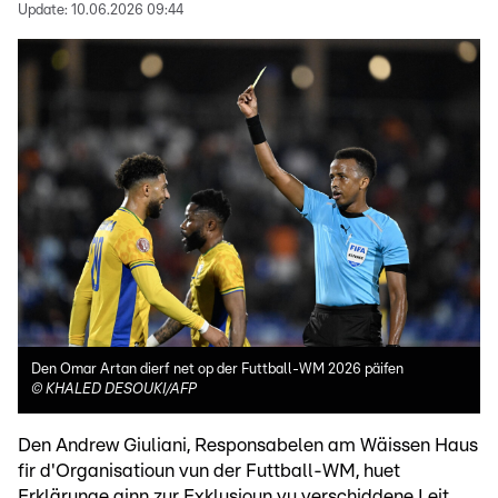
Update:
10.06.2026 09:44
Den Omar Artan dierf net op der Futtball-WM 2026 päifen
©
KHALED DESOUKI/AFP
Den Andrew Giuliani, Responsabelen am Wäissen Haus
fir d'Organisatioun vun der Futtball-WM, huet
Erklärunge ginn zur Exklusioun vu verschiddene Leit,