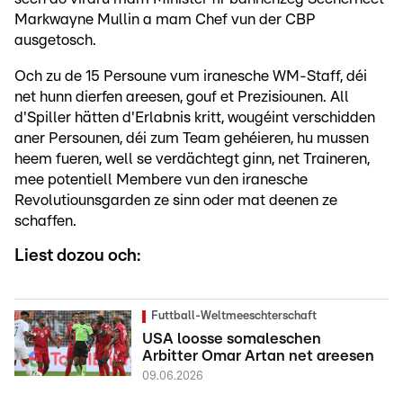
Markwayne Mullin a mam Chef vun der CBP
ausgetosch.
Och zu de 15 Persoune vum iranesche WM-Staff, déi
net hunn dierfen areesen, gouf et Prezisiounen. All
d'Spiller hätten d'Erlabnis kritt, wougéint verschidden
aner Persounen, déi zum Team gehéieren, hu mussen
heem fueren, well se verdächtegt ginn, net Traineren,
mee potentiell Membere vun den iranesche
Revolutiounsgarden ze sinn oder mat deenen ze
schaffen.
Liest dozou och:
Futtball-Weltmeeschterschaft
USA loosse somaleschen
Arbitter Omar Artan net areesen
09.06.2026