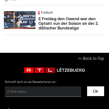
Futtball
E Freideg den Owend war den
Optakt vun der Saison an der 2.
däitscher Bundesliga
Back to Top
Schreift Iech an eis Newsletteren an :
Ok