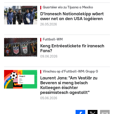
Quartéier elo zu Tijuana a Mexiko
D'Iranesch Nationalekipp wäert
awer net an den USA logéieren
26.05.2026
Futtball-WM
Keng Entréestickete fir iranesch
Fans?
09.06.2026
Virschau op d'Futtball-WM: Grupp G
Laurent Jans: "Am Vestiär zu
Beveren si meng belsch
Kolleegen éischter
pessimistesch agestallt"
05.06.2026