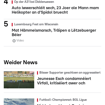
Op der A31 bei Diddenuewen
Auto iwwerschléit sech, 23 Joer ale Mann mam
Helikopter an d'Spidol bruecht
Luxembourg Fest am Wisconsin
Mat Hämmelsmarsch, Träipen a Lëtzebuerger
Béier
Video
Weider News
Biisser Supporter geschloen an aggresséiert
Jeunesse Esch condamnéiert
Virfall, kritiséiert awer och
Futtball-Championnat: BGL Ligue