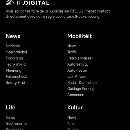
Vous souhaitez faire de la publicité sur RTL.lu ? Prenez contact
directement avec notre régie publicitaire IPLuxembourg
News
Mobilitéit
National
News
International
Trafic
Panorama
Pëtrolspräisser
Tech-World
Autofestival
Meenung
Auto-Tester
Faktencheck
Lux-Airport
Safety First
Radar-Kontrollen
Guidage Parking
Annoncen
Life
Kultur
News
News
Gastronomie
Kino
Gesondheet
Musek