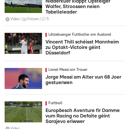
Nidderkuer klappt Opsteiger
Walfer, Stroossen neien
Tabelleleader
Video
Fotoen
5
Lëtzebuerger Futtballer am Ausland
Vincent Thill schéisst Mannheim
zu Optakt-Victoire géint
Düsseldorf
Lionel Messi am Trauer
Jorge Messi am Alter vun 68 Joer
gestuerwen
Futtball
Europäesch Aventure fir Damme
vum Racing no Defaite géint
Sarajevo eriwwer
Video