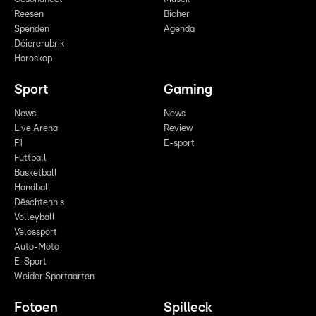
Reesen
Bicher
Spenden
Agenda
Déiererubrik
Horoskop
Sport
Gaming
News
News
Live Arena
Review
F1
E-sport
Futtball
Basketball
Handball
Dëschtennis
Volleyball
Vëlossport
Auto-Moto
E-Sport
Weider Sportaarten
Fotoen
Spilleck