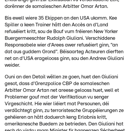
dorënner de somaleschen Arbitter Omar Artan.
Bis ewell wiere 35 Ekippen an den USA ukomm. Kee
Spiller a keen Trainer hätt den Accès an d'Land
refuséiert kritt, sou de Bouf vum fréieren New Yorker
Buergermeeschter Rudolph Giuliani. Verschiddene
Responsabele wier d'Arees awer refuséiert ginn, "an
dat aus guddem Grond". Béisaarteg Acteuren dierften
net an d'USA eragelooss ginn, sou den Andrew Giuliani
weider.
Ouni an den Detail wëllen ze goen, huet den Giuliani
gesot, dass d'Grenzpolice CBP de somaleschen
Arbitter Omar Artan net areese gelooss huet, well et
Problemer gouf mat der Verifikatioun vu senger
Virgeschicht. Hie wier liéiert mat Persounen, déi
verdächtegt ginn, zu terroristesche Gruppéierungen ze
gehéieren an hätt doduerch keng Erlabnis kritt,
amerikanesche Buedem ze betrieden. Den Giuliani hat
sech do virdru mam Minister fir bannenzeg Sécherheet