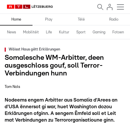
Home
Play
Télé
Radio
News
Mobilitéit
Life
Kultur
Sport
Gaming
Fotoen
Wäisst Haus gëtt Erklärungen
Somalesche WM-Arbitter, deen
ausgeschloss gouf, soll Terror-
Verbindungen hunn
Tom Nols
Nodeems engem Arbitter aus Somalia d'Arees an
d'USA ënnersot gi war, huet Washington dozou
Erklärungen ofginn. A sengem Ëmfeld soll et Leit
mat Verbindungen zu Terrororganisatioune ginn.