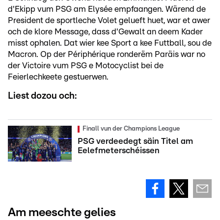
d'Ekipp vum PSG am Elysée empfaangen. Wärend de
President de sportleche Volet gelueft huet, war et awer
och de klore Message, dass d'Gewalt an deem Kader
misst ophalen. Dat wier kee Sport a kee Futtball, sou de
Macron. Op der Périphérique ronderëm Paräis war no
der Victoire vum PSG e Motocyclist bei de
Feierlechkeete gestuerwen.
Liest dozou och:
Finall vun der Champions League
PSG verdeedegt säin Titel am
Eelefmeterschéissen
Am meeschte gelies