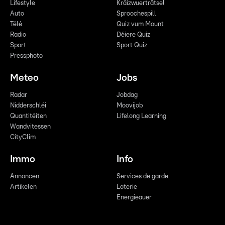
Lifestyle
Kräizwuerträtsel
Auto
Sproochespill
Télé
Quiz vum Mount
Radio
Déiere Quiz
Sport
Sport Quiz
Pressphoto
Meteo
Jobs
Radar
Jobdag
Nidderschléi
Moovijob
Quantitéiten
Lifelong Learning
Wandvitessen
CityClim
Immo
Info
Annoncen
Services de garde
Artikelen
Loterie
Energieauer