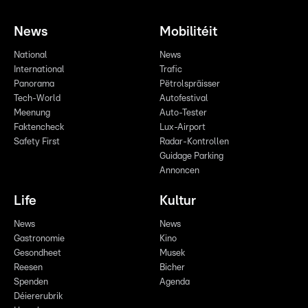
News
Mobilitéit
National
News
International
Trafic
Panorama
Pëtrolspräisser
Tech-World
Autofestival
Meenung
Auto-Tester
Faktencheck
Lux-Airport
Safety First
Radar-Kontrollen
Guidage Parking
Annoncen
Life
Kultur
News
News
Gastronomie
Kino
Gesondheet
Musek
Reesen
Bicher
Spenden
Agenda
Déiererubrik