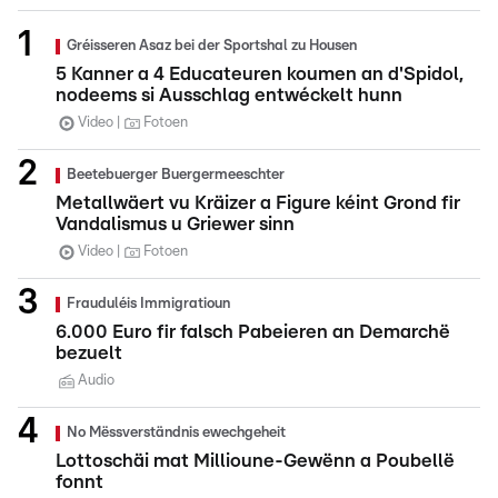
Gréisseren Asaz bei der Sportshal zu Housen
5 Kanner a 4 Educateuren koumen an d'Spidol,
nodeems si Ausschlag entwéckelt hunn
Video
Fotoen
Beetebuerger Buergermeeschter
Metallwäert vu Kräizer a Figure kéint Grond fir
Vandalismus u Griewer sinn
Video
Fotoen
Frauduléis Immigratioun
6.000 Euro fir falsch Pabeieren an Demarchë
bezuelt
Audio
No Mëssverständnis ewechgeheit
Lottoschäi mat Millioune-Gewënn a Poubellë
fonnt