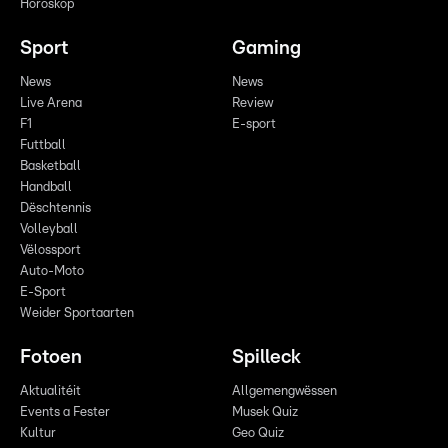
Horoskop
Sport
Gaming
News
News
Live Arena
Review
F1
E-sport
Futtball
Basketball
Handball
Dëschtennis
Volleyball
Vëlossport
Auto-Moto
E-Sport
Weider Sportaarten
Fotoen
Spilleck
Aktualitéit
Allgemengwëssen
Events a Fester
Musek Quiz
Kultur
Geo Quiz