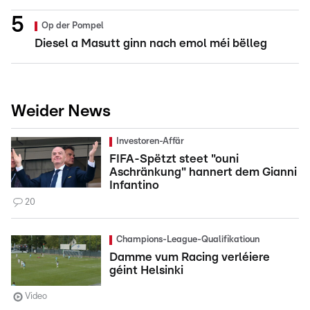
Op der Pompel
Diesel a Masutt ginn nach emol méi bëlleg
Weider News
Investoren-Affär
FIFA-Spëtzt steet "ouni
Aschränkung" hannert dem Gianni
Infantino
20
Champions-League-Qualifikatioun
Damme vum Racing verléiere
géint Helsinki
Video