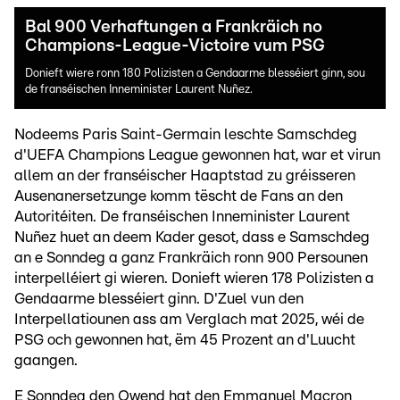
Bal 900 Verhaftungen a Frankräich no
Champions-League-Victoire vum PSG
Donieft wiere ronn 180 Polizisten a Gendaarme blesséiert ginn, sou
de franséischen Inneminister Laurent Nuñez.
Nodeems Paris Saint-Germain leschte Samschdeg
d'UEFA Champions League gewonnen hat, war et virun
allem an der franséischer Haaptstad zu gréisseren
Ausenanersetzunge komm tëscht de Fans an den
Autoritéiten. De franséischen Inneminister Laurent
Nuñez huet an deem Kader gesot, dass e Samschdeg
an e Sonndeg a ganz Frankräich ronn 900 Persounen
interpelléiert gi wieren. Donieft wieren 178 Polizisten a
Gendaarme blesséiert ginn. D'Zuel vun den
Interpellatiounen ass am Verglach mat 2025, wéi de
PSG och gewonnen hat, ëm 45 Prozent an d'Luucht
gaangen.
E Sonndeg den Owend hat den Emmanuel Macron