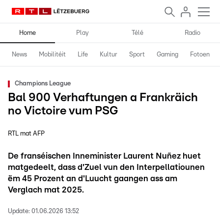
Home
Play
Télé
Radio
News
Mobilitéit
Life
Kultur
Sport
Gaming
Fotoen
Champions League
Bal 900 Verhaftungen a Frankräich
no Victoire vum PSG
RTL mat AFP
De franséischen Inneminister Laurent Nuñez huet
matgedeelt, dass d'Zuel vun den Interpellatiounen
ëm 45 Prozent an d'Luucht gaangen ass am
Verglach mat 2025.
Update:
01.06.2026 13:52