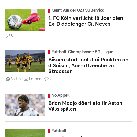
Kënnt vun der U23 vu Benfica
1. FC Köln verflicht 18 Joer alen
Ex-Diddelenger Gil Neves
0
Futtball-Championnat: BGL Ligue
Biissen start mat dräi Punkten an
d'Saison, Ausruffzeeche vu
Stroossen
Video
Fotoen
2
No Appell
Brian Madjo däerf elo fir Aston
Villa spillen
Futtball