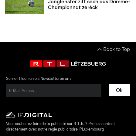
Jonglënster zitt sech aus Damme-
Championnat zeréck
Back to Top
Schreift Iech an eis Newsletteren an :
Ok
Vous souhaitez faire de la publicité sur RTL.lu ? Prenez contact
directement avec notre régie publicitaire IPLuxembourg