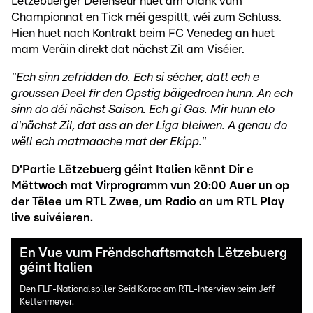
Lëtzebuerger Defenseur huet am Ufank vum
Championnat en Tick méi gespillt, wéi zum Schluss.
Hien huet nach Kontrakt beim FC Venedeg an huet
mam Veräin direkt dat nächst Zil am Viséier.
"Ech sinn zefridden do. Ech si sécher, datt ech e
groussen Deel fir den Opstig bäigedroen hunn. An ech
sinn do déi nächst Saison. Ech gi Gas. Mir hunn elo
d'nächst Zil, dat ass an der Liga bleiwen. A genau do
wëll ech matmaache mat der Ekipp."
D'Partie Lëtzebuerg géint Italien kënnt Dir e
Mëttwoch mat Virprogramm vun 20:00 Auer un op
der Tëlee um RTL Zwee, um Radio an um RTL Play
live suivéieren.
En Vue vum Frëndschaftsmatch Lëtzebuerg
géint Italien
Den FLF-Nationalspiller Seid Korac am RTL-Interview beim Jeff
Kettenmeyer.