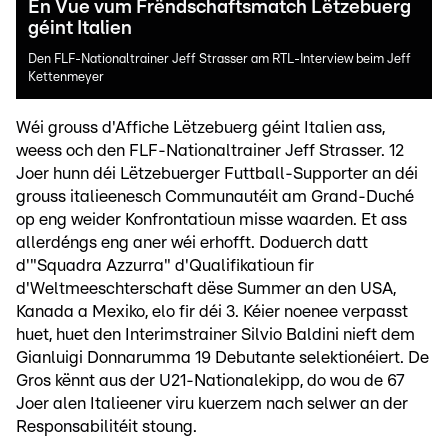
En Vue vum Frëndschaftsmatch Lëtzebuerg
géint Italien
Den FLF-Nationaltrainer Jeff Strasser am RTL-Interview beim Jeff
Kettenmeyer
Wéi grouss d'Affiche Lëtzebuerg géint Italien ass,
weess och den FLF-Nationaltrainer Jeff Strasser. 12
Joer hunn déi Lëtzebuerger Futtball-Supporter an déi
grouss italieenesch Communautéit am Grand-Duché
op eng weider Konfrontatioun misse waarden. Et ass
allerdéngs eng aner wéi erhofft. Doduerch datt
d'"Squadra Azzurra" d'Qualifikatioun fir
d'Weltmeeschterschaft dëse Summer an den USA,
Kanada a Mexiko, elo fir déi 3. Kéier noenee verpasst
huet, huet den Interimstrainer Silvio Baldini nieft dem
Gianluigi Donnarumma 19 Debutante selektionéiert. De
Gros kënnt aus der U21-Nationalekipp, do wou de 67
Joer alen Italieener viru kuerzem nach selwer an der
Responsabilitéit stoung.