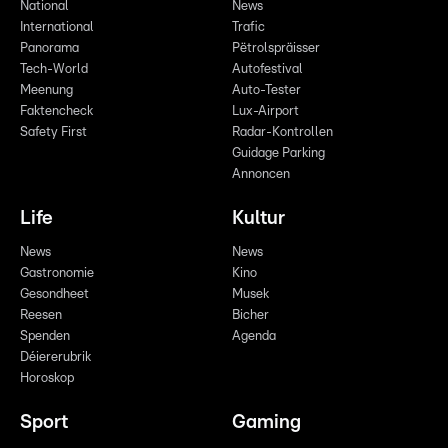
National
News
International
Trafic
Panorama
Pëtrolspräisser
Tech-World
Autofestival
Meenung
Auto-Tester
Faktencheck
Lux-Airport
Safety First
Radar-Kontrollen
Guidage Parking
Annoncen
Life
Kultur
News
News
Gastronomie
Kino
Gesondheet
Musek
Reesen
Bicher
Spenden
Agenda
Déiererubrik
Horoskop
Sport
Gaming