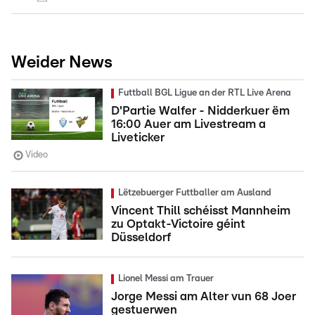
Weider News
Futtball BGL Ligue an der RTL Live Arena
D'Partie Walfer - Nidderkuer ëm
16:00 Auer am Livestream a
Liveticker
Video
Lëtzebuerger Futtballer am Ausland
Vincent Thill schéisst Mannheim
zu Optakt-Victoire géint
Düsseldorf
Lionel Messi am Trauer
Jorge Messi am Alter vun 68 Joer
gestuerwen