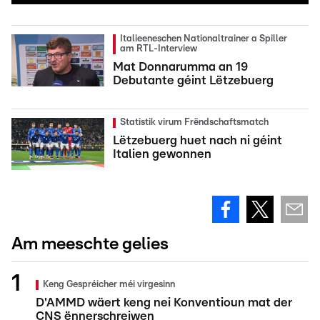
Italieeneschen Nationaltrainer a Spiller
am RTL-Interview
Mat Donnarumma an 19
Debutante géint Lëtzebuerg
Statistik virum Frëndschaftsmatch
Lëtzebuerg huet nach ni géint
Italien gewonnen
Am meeschte gelies
Keng Gespréicher méi virgesinn
D'AMMD wäert keng nei Konventioun mat der
CNS ënnerschreiwen