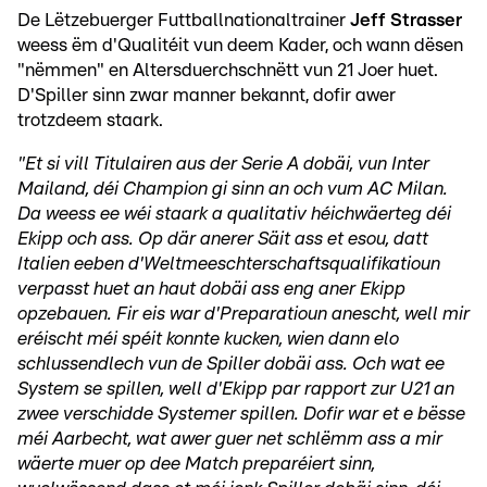
De Lëtzebuerger Futtballnationaltrainer
Jeff Strasser
weess ëm d'Qualitéit vun deem Kader, och wann dësen
"nëmmen" en Altersduerchschnëtt vun 21 Joer huet.
D'Spiller sinn zwar manner bekannt, dofir awer
trotzdeem staark.
"Et si vill Titulairen aus der Serie A dobäi, vun Inter
Mailand, déi Champion gi sinn an och vum AC Milan.
Da weess ee wéi staark a qualitativ héichwäerteg déi
Ekipp och ass. Op där anerer Säit ass et esou, datt
Italien eeben d'Weltmeeschterschaftsqualifikatioun
verpasst huet an haut dobäi ass eng aner Ekipp
opzebauen. Fir eis war d'Preparatioun anescht, well mir
eréischt méi spéit konnte kucken, wien dann elo
schlussendlech vun de Spiller dobäi ass. Och wat ee
System se spillen, well d'Ekipp par rapport zur U21 an
zwee verschidde Systemer spillen. Dofir war et e bësse
méi Aarbecht, wat awer guer net schlëmm ass a mir
wäerte muer op dee Match preparéiert sinn,