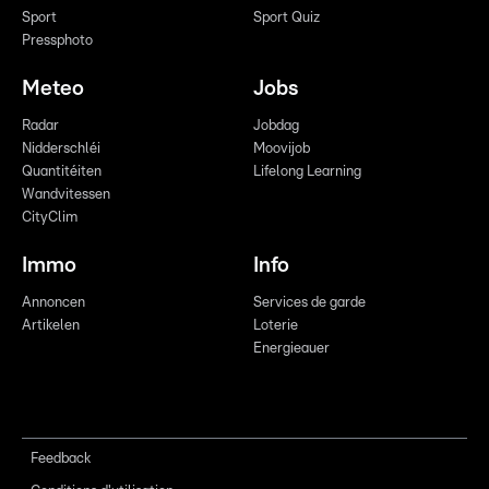
Sport
Sport Quiz
Pressphoto
Meteo
Jobs
Radar
Jobdag
Nidderschléi
Moovijob
Quantitéiten
Lifelong Learning
Wandvitessen
CityClim
Immo
Info
Annoncen
Services de garde
Artikelen
Loterie
Energieauer
Feedback