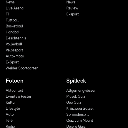
News
News
Live Arena
Review
F1
E-sport
Futtball
Basketball
Handball
Dëschtennis
Volleyball
Vëlossport
Auto-Moto
E-Sport
Weider Sportaarten
Fotoen
Spilleck
Aktualitéit
Allgemengwëssen
Events a Fester
Musek Quiz
Kultur
Geo Quiz
Lifestyle
Kräizwuerträtsel
Auto
Sproochespill
Télé
Quiz vum Mount
Radio
Déiere Quiz