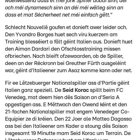
wuelwëssend dass et méi jonk Spiller dobäi sinn, déi
och méi dynamesch sinn an déi méi wëlleg sinn an
dass et mat Sécherheet net méi einfach gëtt."
Schlecht Nouvellë goufen et donieft awer leider och.
Den Yvandro Borges huet sech viru kuerzem am
Training blesséiert a fält géint Italien aus. Donieft huet
den Aiman Dardari den Ofschlosstraining missen
ofbriechen. Nach bleift ofzewaarden, ob de Spiller,
deen an der Réckronn bei Greuther Fürth ausgeléint
war, géint d'Italieener zum Asaz komme kann oder net.
Fir ee Lëtzebuerger Nationalspiller ass d'Partie géint
Italien ganz speziell. De
Seid Korac
spillt beim FC
Venedeg, mat deem hien dës Saison an d'Seria A
opgestigen ass. E Mëttwoch den Owend kéint et den
21-fachen Nationalspiller mat engem Venedeger Co-
Equipier ze di kréien. Den 22 Joer ale Matteo Dagasso
ass bei den Italieener am Kader a stoung dës Saison
insgesamt 19 Minutte mam Seid Korac um Terrain. De