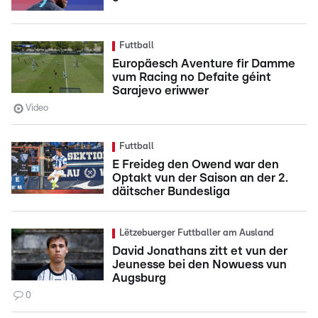
Futtball
Europäesch Aventure fir Damme
vum Racing no Defaite géint
Sarajevo eriwwer
Video
Futtball
E Freideg den Owend war den
Optakt vun der Saison an der 2.
däitscher Bundesliga
Lëtzebuerger Futtballer am Ausland
David Jonathans zitt et vun der
Jeunesse bei den Nowuess vun
Augsburg
0