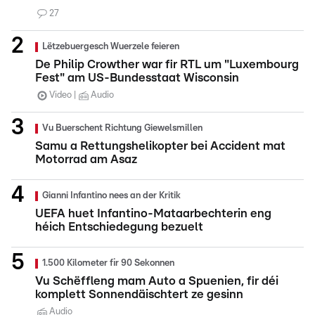
27
Lëtzebuergesch Wuerzele feieren
De Philip Crowther war fir RTL um "Luxembourg
Fest" am US-Bundesstaat Wisconsin
Video
Audio
Vu Buerschent Richtung Giewelsmillen
Samu a Rettungshelikopter bei Accident mat
Motorrad am Asaz
Gianni Infantino nees an der Kritik
UEFA huet Infantino-Mataarbechterin eng
héich Entschiedegung bezuelt
1.500 Kilometer fir 90 Sekonnen
Vu Schëffleng mam Auto a Spuenien, fir déi
komplett Sonnendäischtert ze gesinn
Audio