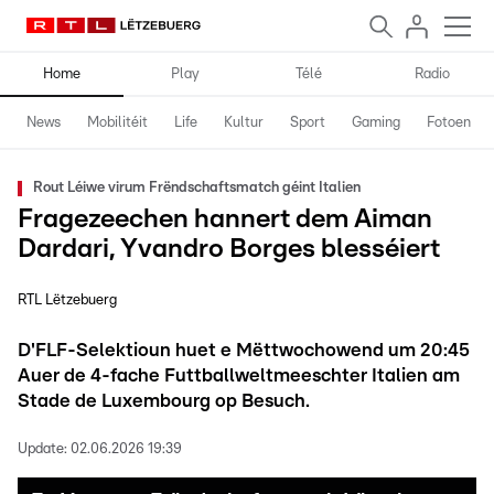
Home
Play
Télé
Radio
News
Mobilitéit
Life
Kultur
Sport
Gaming
Fotoen
Rout Léiwe virum Frëndschaftsmatch géint Italien
Fragezeechen hannert dem Aiman
Dardari, Yvandro Borges blesséiert
RTL Lëtzebuerg
D'FLF-Selektioun huet e Mëttwochowend um 20:45
Auer de 4-fache Futtballweltmeeschter Italien am
Stade de Luxembourg op Besuch.
Update:
02.06.2026 19:39