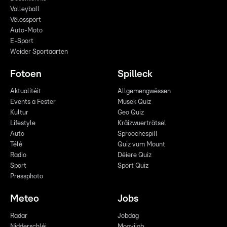
Volleyball
Vëlossport
Auto-Moto
E-Sport
Weider Sportaarten
Fotoen
Spilleck
Aktualitéit
Allgemengwëssen
Events a Fester
Musek Quiz
Kultur
Geo Quiz
Lifestyle
Kräizwuerträtsel
Auto
Sproochespill
Télé
Quiz vum Mount
Radio
Déiere Quiz
Sport
Sport Quiz
Pressphoto
Meteo
Jobs
Radar
Jobdag
Nidderschléi
Moovijob