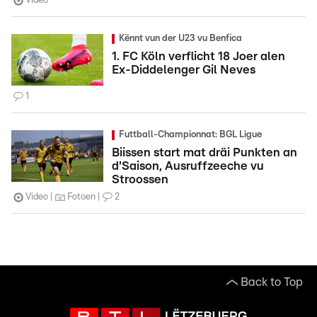
Video
Kënnt vun der U23 vu Benfica
1. FC Köln verflicht 18 Joer alen
Ex-Diddelenger Gil Neves
1
Futtball-Championnat: BGL Ligue
Biissen start mat dräi Punkten an
d'Saison, Ausruffzeeche vu
Stroossen
Video
Fotoen
2
Back to Top