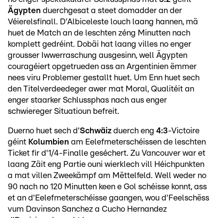
Ägypten
duerchgesat a steet domadder an der
Véierelsfinall. D'Albiceleste louch laang hannen, mä
huet de Match an de leschten zéng Minutten nach
komplett gedréint. Dobäi hat laang villes no enger
grousser Iwwerraschung ausgesinn, well Ägypten
couragéiert opgetrueden ass an Argentinien ëmmer
nees viru Problemer gestallt huet. Um Enn huet sech
den Titelverdeedeger awer mat Moral, Qualitéit an
enger staarker Schlussphas nach aus enger
schwiereger Situatioun befreit.
Duerno huet sech d'
Schwäiz
duerch eng
4:3
-Victoire
géint
Kolumbien
am Eelefmeterschéissen de leschten
Ticket fir d'1/4-Finalle geséchert. Zu Vancouver war et
laang Zäit eng Partie ouni wierklech vill Héichpunkten
a mat villen Zweekämpf am Mëttelfeld. Well weder no
90 nach no 120 Minutten keen e Gol schéisse konnt, ass
et an d'Eelefmeterschéisse gaangen, wou d'Feelschëss
vum Davinson Sanchez a Cucho Hernandez