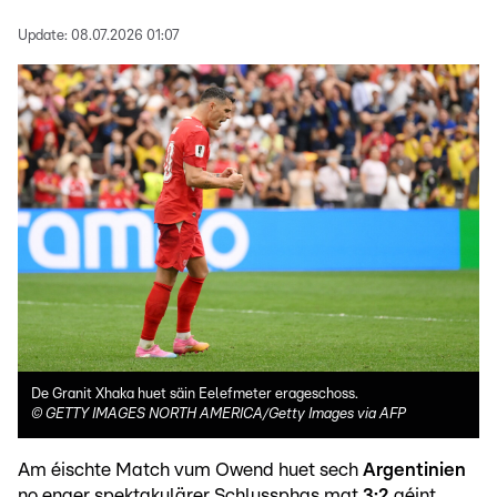
Update:
08.07.2026 01:07
De Granit Xhaka huet säin Eelefmeter erageschoss.
©
GETTY IMAGES NORTH AMERICA/Getty Images via AFP
Am éischte Match vum Owend huet sech
Argentinien
no enger spektakulärer Schlussphas mat
3:2
géint