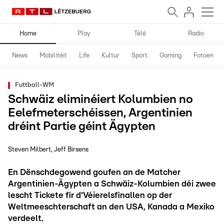
Home
Play
Télé
Radio
News
Mobilitéit
Life
Kultur
Sport
Gaming
Fotoen
Futtball-WM
Schwäiz eliminéiert Kolumbien no
Eelefmeterschéissen, Argentinien
dréint Partie géint Ägypten
Steven Milbert
Jeff Birsens
En Dënschdegowend goufen an de Matcher
Argentinien-Ägypten a Schwäiz-Kolumbien déi zwee
lescht Tickete fir d'Véierelsfinallen op der
Weltmeeschterschaft an den USA, Kanada a Mexiko
verdeelt.