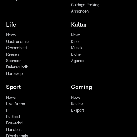
Guidage Parking
Annoncen
Life
Kultur
News
News
Gastronomie
Kino
Gesondheet
Musek
Reesen
Bicher
Spenden
Agenda
Déiererubrik
Horoskop
Sport
Gaming
News
News
Live Arena
Review
F1
E-sport
Futtball
Basketball
Handball
Dëschtennis