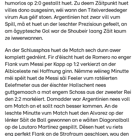
humorlos op 2:0 gestallt huet. Zu deem Zäitpunkt huet
villes dono ausgesinn, wéi wann den Titelverdeedeger
virum Aus géif stoen. Argentinien hat zwar vill vum
Spill, mä et huet un der leschter Prezisioun gefeelt, an
am ägyptesche Gol war de Shoubeir laang Zäit kaum
ze iwwerwannen.
An der Schlussphas huet de Match sech dunn awer
komplett gedréint. Fir d'éischt huet de Romero no enger
Flank vum Messi per Kapp op 1:2 verkierzt an der
Albiceleste nei Hoffnung ginn. Nëmme wéineg Minutte
méi spéit huet de Messi säi Feeler vum ratéierten
Eelefmeter aus der éischter Hallschent nees
guttgemaach a mat engem Schoss aus der zweeter Rei
den 2:2 markéiert. Domadder war Argentinien nees voll
am Match an et sollt nach besser kommen. An de
leschte Minutte vum Match huet den Alvarez op der
lénker Säit de Ball gewonnen an e wäiten Diagonalball
op de Lautaro Martinez gespillt. Dësen huet vu riets
eng perfekt Flank an de Strofraum geschloen, wou den