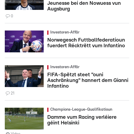
Jeunesse bei den Nowuess vun
Augsburg
0
Investoren-Affär
Norwegesch Futtballfederatioun
fuerdert Récktrëtt vum Infantino
Investoren-Affär
FIFA-Spëtzt steet "ouni
Aschränkung" hannert dem Gianni
Infantino
21
Champions-League-Qualifikatioun
Damme vum Racing verléiere
géint Helsinki