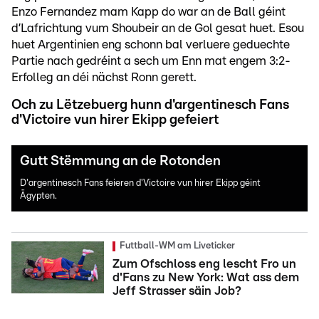
Enzo Fernandez mam Kapp do war an de Ball géint
d’Lafrichtung vum Shoubeir an de Gol gesat huet. Esou
huet Argentinien eng schonn bal verluere geduechte
Partie nach gedréint a sech um Enn mat engem 3:2-
Erfolleg an déi nächst Ronn gerett.
Och zu Lëtzebuerg hunn d'argentinesch Fans
d'Victoire vun hirer Ekipp gefeiert
Gutt Stëmmung an de Rotonden
D'argentinesch Fans feieren d'Victoire vun hirer Ekipp géint
Ägypten.
Futtball-WM am Liveticker
Zum Ofschloss eng lescht Fro un
d'Fans zu New York: Wat ass dem
Jeff Strasser säin Job?