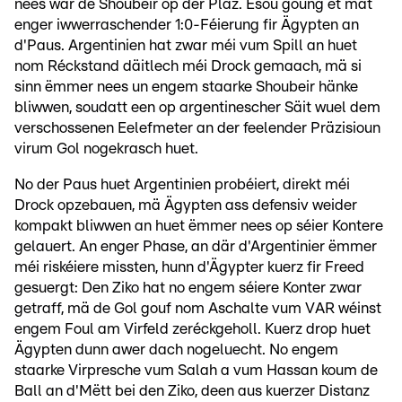
nees war de Shoubeir op der Plaz. Esou goung et mat
enger iwwerraschender 1:0-Féierung fir Ägypten an
d'Paus. Argentinien hat zwar méi vum Spill an huet
nom Réckstand däitlech méi Drock gemaach, mä si
sinn ëmmer nees un engem staarke Shoubeir hänke
bliwwen, soudatt een op argentinescher Säit wuel dem
verschossenen Eelefmeter an der feelender Präzisioun
virum Gol nogekrasch huet.
No der Paus huet Argentinien probéiert, direkt méi
Drock opzebauen, mä Ägypten ass defensiv weider
kompakt bliwwen an huet ëmmer nees op séier Kontere
gelauert. An enger Phase, an där d'Argentinier ëmmer
méi riskéiere missten, hunn d'Ägypter kuerz fir Freed
gesuergt: Den Ziko hat no engem séiere Konter zwar
getraff, mä de Gol gouf nom Aschalte vum VAR wéinst
engem Foul am Virfeld zeréckgeholl. Kuerz drop huet
Ägypten dunn awer dach nogeluecht. No engem
staarke Virpresche vum Salah a vum Hassan koum de
Ball an d'Mëtt bei den Ziko, deen aus kuerzer Distanz