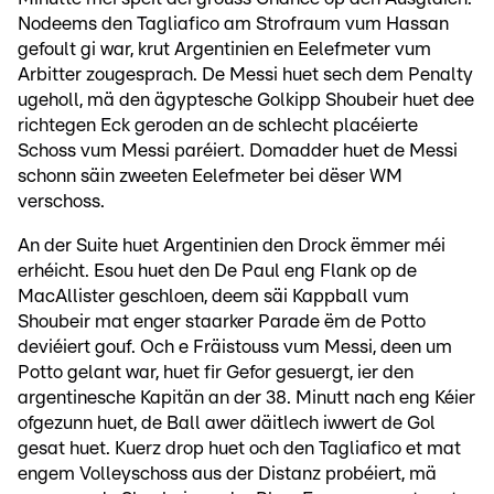
Nodeems den Tagliafico am Strofraum vum Hassan
gefoult gi war, krut Argentinien en Eelefmeter vum
Arbitter zougesprach. De Messi huet sech dem Penalty
ugeholl, mä den ägyptesche Golkipp Shoubeir huet dee
richtegen Eck geroden an de schlecht placéierte
Schoss vum Messi paréiert. Domadder huet de Messi
schonn säin zweeten Eelefmeter bei dëser WM
verschoss.
An der Suite huet Argentinien den Drock ëmmer méi
erhéicht. Esou huet den De Paul eng Flank op de
MacAllister geschloen, deem säi Kappball vum
Shoubeir mat enger staarker Parade ëm de Potto
deviéiert gouf. Och e Fräistouss vum Messi, deen um
Potto gelant war, huet fir Gefor gesuergt, ier den
argentinesche Kapitän an der 38. Minutt nach eng Kéier
ofgezunn huet, de Ball awer däitlech iwwert de Gol
gesat huet. Kuerz drop huet och den Tagliafico et mat
engem Volleyschoss aus der Distanz probéiert, mä