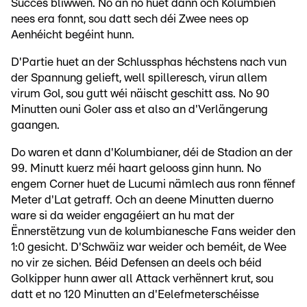
Succès bliwwen. No an no huet dann och Kolumbien
nees era fonnt, sou datt sech déi Zwee nees op
Aenhéicht begéint hunn.
D'Partie huet an der Schlussphas héchstens nach vun
der Spannung gelieft, well spilleresch, virun allem
virum Gol, sou gutt wéi näischt geschitt ass. No 90
Minutten ouni Goler ass et also an d'Verlängerung
gaangen.
Do waren et dann d'Kolumbianer, déi de Stadion an der
99. Minutt kuerz méi haart gelooss ginn hunn. No
engem Corner huet de Lucumi nämlech aus ronn fënnef
Meter d'Lat getraff. Och an deene Minutten duerno
ware si da weider engagéiert an hu mat der
Ënnerstëtzung vun de kolumbianesche Fans weider den
1:0 gesicht. D'Schwäiz war weider och beméit, de Wee
no vir ze sichen. Béid Defensen an deels och béid
Golkipper hunn awer all Attack verhënnert krut, sou
datt et no 120 Minutten an d'Eelefmeterschéisse