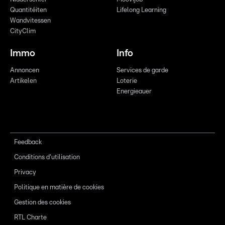
Quantitéiten
Lifelong Learning
Wandvitessen
CityClim
Immo
Info
Annoncen
Services de garde
Artikelen
Loterie
Energieauer
Feedback
Conditions d'utilisation
Privacy
Politique en matière de cookies
Gestion des cookies
RTL Charte