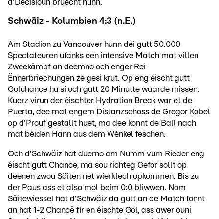
d'Decisioun bruecht hunn.
Schwäiz - Kolumbien 4:3 (n.E.)
Am Stadion zu Vancouver hunn déi gutt 50.000
Spectateuren ufanks een intensive Match mat villen
Zweekämpf an deemno och enger Rei
Ënnerbriechungen ze gesi krut. Op eng éischt gutt
Golchance hu si och gutt 20 Minutte waarde missen.
Kuerz virun der éischter Hydration Break war et de
Puerta, dee mat engem Distanzschoss de Gregor Kobel
op d'Prouf gestallt huet, ma dee konnt de Ball nach
mat béiden Hänn aus dem Wénkel fëschen.
Och d'Schwäiz hat duerno am Numm vum Rieder eng
éischt gutt Chance, ma sou richteg Gefor sollt op
deenen zwou Säiten net wierklech opkommen. Bis zu
der Paus ass et also mol beim 0:0 bliwwen. Nom
Säitewiessel hat d'Schwäiz da gutt an de Match fonnt
an hat 1-2 Chancë fir en éischte Gol, ass awer ouni