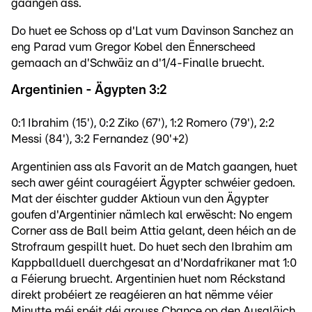
gaangen ass.
Do huet ee Schoss op d'Lat vum Davinson Sanchez an
eng Parad vum Gregor Kobel den Ënnerscheed
gemaach an d'Schwäiz an d'1/4-Finalle bruecht.
Argentinien - Ägypten 3:2
0:1 Ibrahim (15'), 0:2 Ziko (67'), 1:2 Romero (79'), 2:2
Messi (84'), 3:2 Fernandez (90'+2)
Argentinien ass als Favorit an de Match gaangen, huet
sech awer géint couragéiert Ägypter schwéier gedoen.
Mat der éischter gudder Aktioun vun den Ägypter
goufen d'Argentinier nämlech kal erwëscht: No engem
Corner ass de Ball beim Attia gelant, deen héich an de
Strofraum gespillt huet. Do huet sech den Ibrahim am
Kappballduell duerchgesat an d'Nordafrikaner mat 1:0
a Féierung bruecht. Argentinien huet nom Réckstand
direkt probéiert ze reagéieren an hat nëmme véier
Minutte méi spéit déi grouss Chance op den Ausgläich.