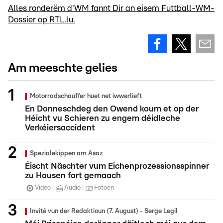
Alles ronderëm d'WM fannt Dir an eisem Futtball-WM-
Dossier op RTL.lu.
Am meeschte gelies
Motorradschauffer huet net iwwerlieft
En Donneschdeg den Owend koum et op der
Héicht vu Schieren zu engem déidleche
Verkéiersaccident
Spezialekippen am Asaz
Éischt Näschter vum Eichenprozessionsspinner
zu Housen fort gemaach
Video
Audio
Fotoen
Invité vun der Redaktioun (7. August) - Serge Legil