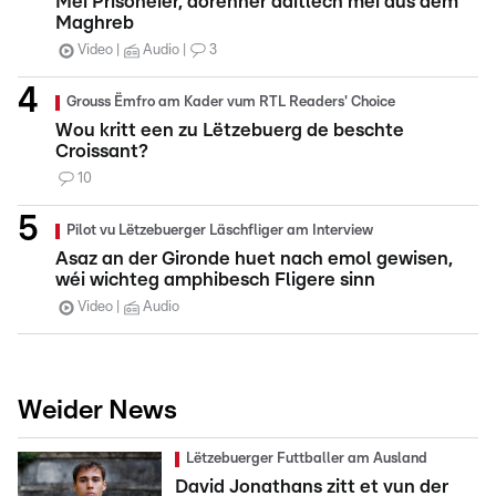
Méi Prisonéier, dorënner däitlech méi aus dem
Maghreb
Video
Audio
3
Grouss Ëmfro am Kader vum RTL Readers' Choice
Wou kritt een zu Lëtzebuerg de beschte
Croissant?
10
Pilot vu Lëtzebuerger Läschfliger am Interview
Asaz an der Gironde huet nach emol gewisen,
wéi wichteg amphibesch Fligere sinn
Video
Audio
Weider News
Lëtzebuerger Futtballer am Ausland
David Jonathans zitt et vun der