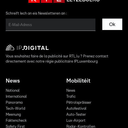
Schreift Iech an eis Newsletteren an :
Ok
Vous souhaitez faire de la publicité sur RTL.lu ? Prenez contact
directement avec notre régie publicitaire IPLuxembourg
News
Mobilitéit
National
News
International
Trafic
Panorama
Pëtrolspräisser
Tech-World
Autofestival
Meenung
Auto-Tester
Faktencheck
Lux-Airport
Safety First
Radar-Kontrollen