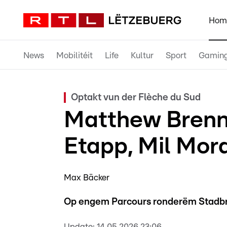
Hom
News
Mobilitéit
Life
Kultur
Sport
Gamin
Optakt vun der Flèche du Sud
Matthew Brenn
Etapp, Mil Mor
Max Bäcker
Op engem Parcours ronderëm Stadbri
Update:
14.05.2026 23:06