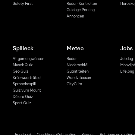
Safety First
Radar-Kontrollen
Horosko
Guidage Parking
Annoncen
Spilleck
Meteo
Jobs
Allgemengwëssen
Radar
Jobdag
Musek Quiz
Nidderschléi
Moovijo
Geo Quiz
Quantitéiten
Lifelong
Kräizwuerträtsel
Wandvitessen
Sproochespill
CityClim
Quiz vum Mount
Déiere Quiz
Sport Quiz
Feedback
Conditions d'utilisation
Privacy
Politique en matière