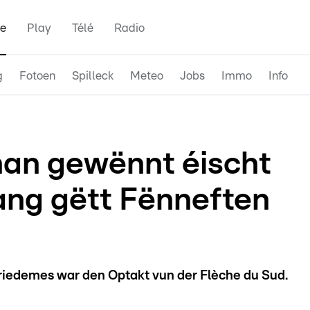
e
Play
Télé
Radio
g
Fotoen
Spilleck
Meteo
Jobs
Immo
Info
an gewënnt éischt
ang gëtt Fënneften
edemes war den Optakt vun der Flèche du Sud.