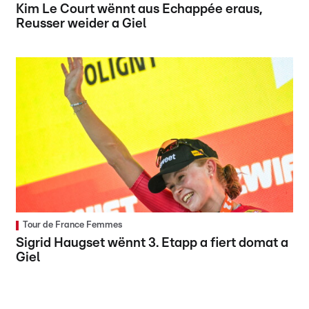
Kim Le Court wënnt aus Echappée eraus,
Reusser weider a Giel
Tour de France Femmes
Sigrid Haugset wënnt 3. Etapp a fiert domat a
Giel