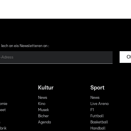
 Iech an eis Newsletteren an :
O
Kultur
Sport
News
News
omie
Kino
Live Arena
eet
Musek
F1
Bicher
Futtball
n
Agenda
Basketball
brik
Handball