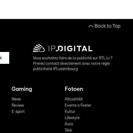
Back to Top
k
Vous souhaitez faire de la publicité sur RTL.lu ?
Prenez contact directement avec notre régie
publicitaire IPLuxembourg
Gaming
Fotoen
News
Aktualitéit
Review
Events a Fester
E-sport
Kultur
Lifestyle
Auto
Télé