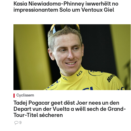
Kasia Niewiadoma-Phinney iwwerhëlt no
impressionantem Solo um Ventoux Giel
Cyclissem
Tadej Pogacar geet dëst Joer nees un den
Depart vun der Vuelta a wëll sech de Grand-
Tour-Titel sécheren
9