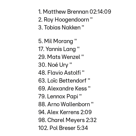
1. Matthew Brennan 02:14:09
2. Roy Hoogendoorn ''
3. Tobias Nakken ''
5. Mil Morang ''
17. Yannis Lang ''
29. Mats Wenzel ''
30. Noé Ury ''
48. Flavio Astolfi ''
63. Loïc Bettendorf ''
69. Alexandre Kess ''
79. Lennox Papi ''
88. Arno Wallenborn ''
94. Alex Kerrens 2:09
98. Charel Meyers 2:32
102. Pol Breser 5:34