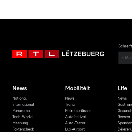
Schreift
News
Mobilitéit
Life
National
News
News
International
Trafic
Gastron
Panorama
Pëtrolspräisser
Gesondh
Tech-World
Autofestival
Reesen
Meenung
Auto-Tester
Spende
Faktencheck
Lux-Airport
Déiereru