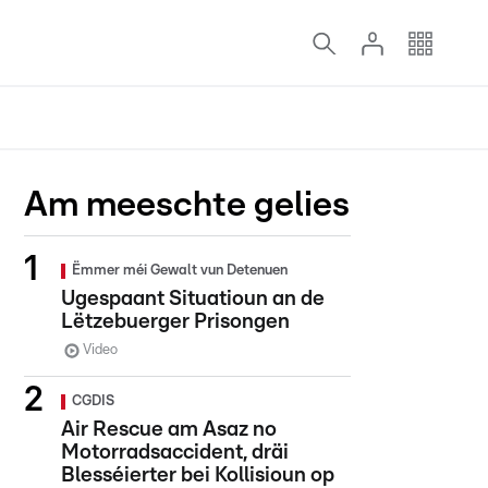
Am meeschte gelies
Ëmmer méi Gewalt vun Detenuen
Ugespaant Situatioun an de
Lëtzebuerger Prisongen
Video
CGDIS
Air Rescue am Asaz no
Motorradsaccident, dräi
Blesséierter bei Kollisioun op