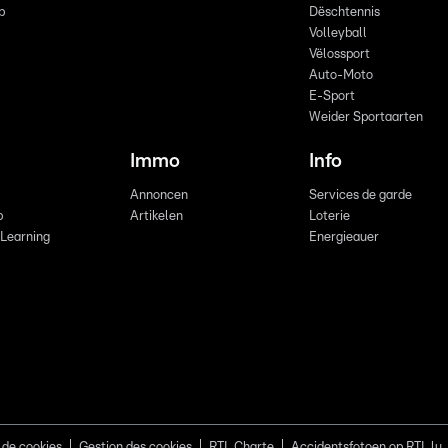
p
Dëschtennis
Volleyball
Vëlossport
Auto-Moto
E-Sport
Weider Sportaarten
Immo
Info
Annoncen
Services de garde
b
Artikelen
Loterie
 Learning
Energieauer
 de cookies
Gestion des cookies
RTL Charte
Accidentsfotoen op RTL.lu