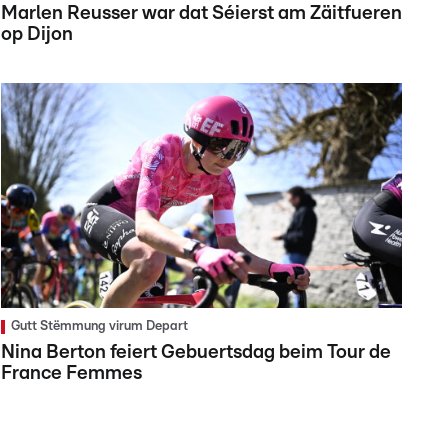
Marlen Reusser war dat Séierst am Zäitfueren
op Dijon
Gutt Stëmmung virum Depart
Nina Berton feiert Gebuertsdag beim Tour de
France Femmes