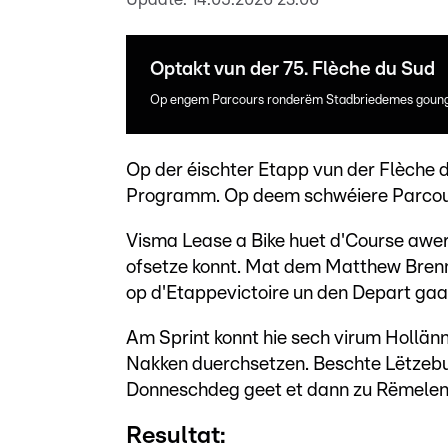
Optakt vun der 75. Flèche du Sud
Op engem Parcours ronderëm Stadbriedemes goung 
Op der éischter Etapp vun der Flèche 
Programm. Op deem schwéiere Parcour
Visma Lease a Bike huet d'Course awer 
ofsetze konnt. Mat dem Matthew Bren
op d'Etappevictoire un den Depart gaang
Am Sprint konnt hie sech virum Hollä
Nakken duerchsetzen. Beschte Lëtzebu
Donneschdeg geet et dann zu Rëmelen
Resultat: