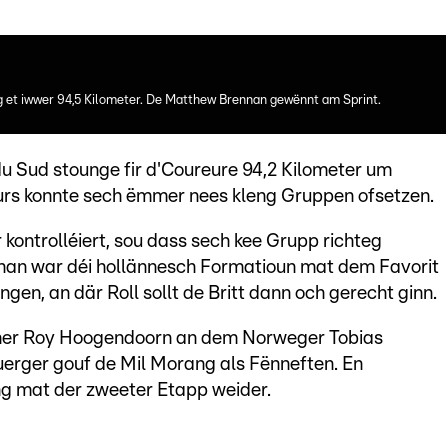
et iwwer 94,5 Kilometer. De Matthew Brennan gewënnt am Sprint.
du Sud stounge fir d'Coureure 94,2 Kilometer um
s konnte sech ëmmer nees kleng Gruppen ofsetzen.
kontrolléiert, sou dass sech kee Grupp richteg
nan war déi hollännesch Formatioun mat dem Favorit
en, an där Roll sollt de Britt dann och gerecht ginn.
nner Roy Hoogendoorn an dem Norweger Tobias
erger gouf de Mil Morang als Fënneften. En
g mat der zweeter Etapp weider.