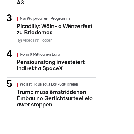
A3
Nei Wäiprouf um Programm
Picadilly: Wäin- a Wënzerfest
zu Briedemes
Video
Fotoen
Ronn 6 Milliounen Euro
Pensiounsfong investéiert
indirekt a SpaceX
Wäisst Haus sollt Bal-Sall kréien
Trump muss ëmstriddenen
Ëmbau no Geriichtsurteel elo
awer stoppen