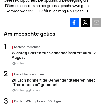
Geesseknäppchen. De Spaass, d'Beweegung an
d'Gemeinschaft sinn hei grouss geschriwwe ginn.
Ukomme war d'Zil. D'Zäit huet keng Roll gespillt.
Am meeschte gelies
Seelene Phenomen
Wichteg Fakten zur Sonnendäischtert vum 12.
August
Video
Fierschter confirméiert
Zu Esch hannert de Gemengenatelieren huet
"Trockenrasen" gebrannt
Video
Fotoen
Futtball-Championnat: BGL Ligue