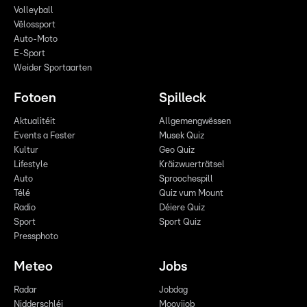
Volleyball
Vëlossport
Auto-Moto
E-Sport
Weider Sportaarten
Fotoen
Spilleck
Aktualitéit
Allgemengwëssen
Events a Fester
Musek Quiz
Kultur
Geo Quiz
Lifestyle
Kräizwuerträtsel
Auto
Sproochespill
Télé
Quiz vum Mount
Radio
Déiere Quiz
Sport
Sport Quiz
Pressphoto
Meteo
Jobs
Radar
Jobdag
Nidderschléi
Moovijob