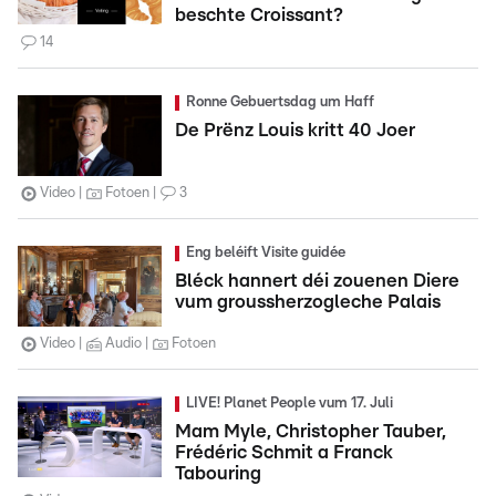
beschte Croissant?
14
Ronne Gebuertsdag um Haff
De Prënz Louis kritt 40 Joer
Video
Fotoen
3
Eng beléift Visite guidée
Bléck hannert déi zouenen Diere
vum groussherzogleche Palais
Video
Audio
Fotoen
LIVE! Planet People vum 17. Juli
Mam Myle, Christopher Tauber,
Frédéric Schmit a Franck
Tabouring