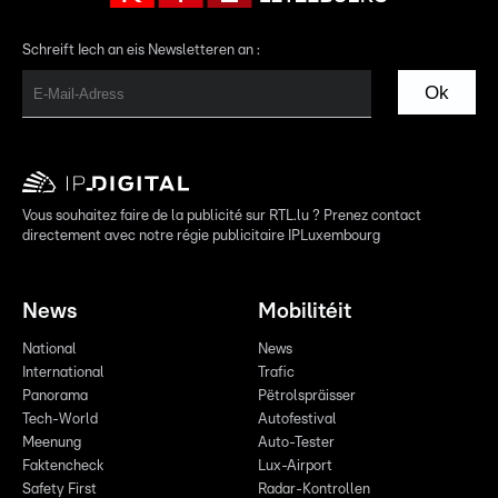
Schreift Iech an eis Newsletteren an :
Ok
Vous souhaitez faire de la publicité sur RTL.lu ? Prenez contact
directement avec notre régie publicitaire IPLuxembourg
News
Mobilitéit
National
News
International
Trafic
Panorama
Pëtrolspräisser
Tech-World
Autofestival
Meenung
Auto-Tester
Faktencheck
Lux-Airport
Safety First
Radar-Kontrollen