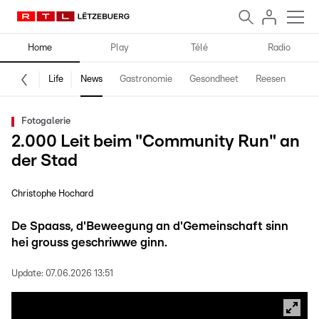
Home
Play
Télé
Radio
Life
News
Gastronomie
Gesondheet
Reesen
Spe
Fotogalerie
2.000 Leit beim "Community Run" an
der Stad
Christophe Hochard
De Spaass, d'Beweegung an d'Gemeinschaft sinn
hei grouss geschriwwe ginn.
Update:
07.06.2026 13:51