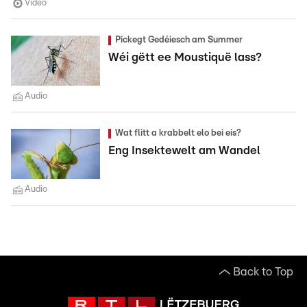
Video
Pickegt Gedéiesch am Summer
Wéi gëtt ee Moustiquë lass?
Audio
Wat flitt a krabbelt elo bei eis?
Eng Insektewelt am Wandel
Audio
Back to Top