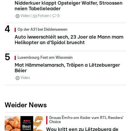
Nidderkuer klappt Opsteiger Walfer, Stroossen
neien Tabelleleader
Video
Fotoen
5
Op der A31 bei Diddenuewen
Auto iwwerschléit sech, 23 Joer ale Mann mam
Helikopter an d'Spidol bruecht
Luxembourg Fest am Wisconsin
Mat Hämmelsmarsch, Träipen a Lëtzebuerger
Béier
Video
Weider News
Grouss Ëmfro am Kader vum RTL Readers'
Choice
Wou kritt een zu Lëtzebuerg de