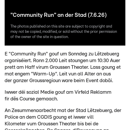
"Community Run" an der Stad (7.6.26)
The photos published on this site are subject to copyright and
may not be copied, modified, or sold without the prior permission
of the owner of the site in question.
E "Community Run" gouf um Sonndeg zu Lëtzebuerg
organiséiert. Ronn 2.000 Leit stoungen um 10:30 Auer
prett am Haff virum Groussen Theater. Lass goung et
mat engem "Warm-Up". Leit vun all Alter an aus
der ganzer Groussregioun ware beim Event dobäi.
Iwwer déi sozial Medie gouf am Virfeld Reklamm
fir dës Course gemaach.
An Zesummenaarbecht mat der Stad Lëtzebuerg, der
Police an dem CGDIS goung et iwwer vill
Kilometer vum Groussen Theater bis bei de