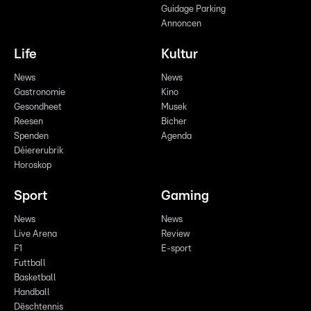
Guidage Parking
Annoncen
Life
Kultur
News
News
Gastronomie
Kino
Gesondheet
Musek
Reesen
Bicher
Spenden
Agenda
Déiererubrik
Horoskop
Sport
Gaming
News
News
Live Arena
Review
F1
E-sport
Futtball
Basketball
Handball
Dëschtennis