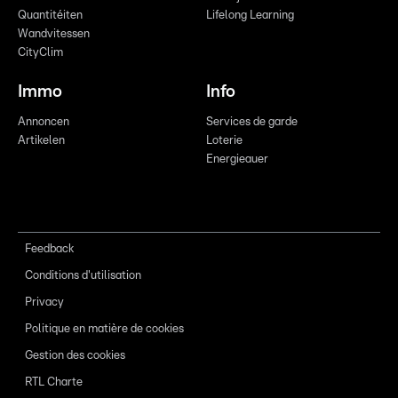
Quantitéiten
Lifelong Learning
Wandvitessen
CityClim
Immo
Info
Annoncen
Services de garde
Artikelen
Loterie
Energieauer
Feedback
Conditions d'utilisation
Privacy
Politique en matière de cookies
Gestion des cookies
RTL Charte