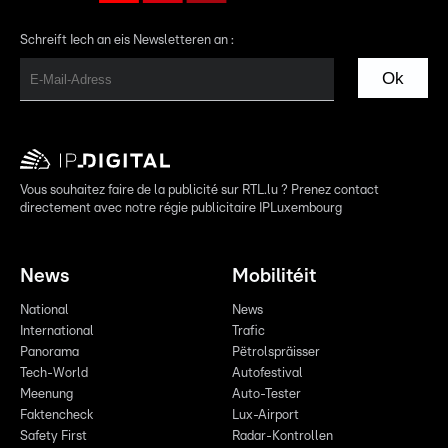
Schreift Iech an eis Newsletteren an :
Ok
Vous souhaitez faire de la publicité sur RTL.lu ? Prenez contact
directement avec notre régie publicitaire IPLuxembourg
News
Mobilitéit
National
News
International
Trafic
Panorama
Pëtrolspräisser
Tech-World
Autofestival
Meenung
Auto-Tester
Faktencheck
Lux-Airport
Safety First
Radar-Kontrollen