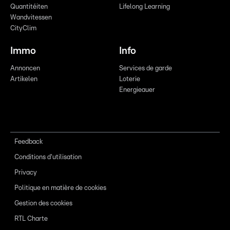
Quantitéiten
Lifelong Learning
Wandvitessen
CityClim
Immo
Info
Annoncen
Services de garde
Artikelen
Loterie
Energieauer
Feedback
Conditions d'utilisation
Privacy
Politique en matière de cookies
Gestion des cookies
RTL Charte