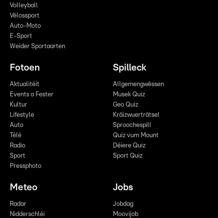
Volleyball
Vëlossport
Auto-Moto
E-Sport
Weider Sportaarten
Fotoen
Spilleck
Aktualitéit
Allgemengwëssen
Events a Fester
Musek Quiz
Kultur
Geo Quiz
Lifestyle
Kräizwuerträtsel
Auto
Sproochespill
Télé
Quiz vum Mount
Radio
Déiere Quiz
Sport
Sport Quiz
Pressphoto
Meteo
Jobs
Radar
Jobdag
Nidderschléi
Moovijob