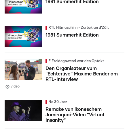
1991 Summerhit Edition
RTL Hitmaschinn - Zeréck an d'Zäit
1981 Summerhit Edition
E Freidegowend war den Optakt
Den Organisateur vum
"Echterlive" Maxime Bender am
RTL-Interview
Video
No 30 Joer
Remake vun ikoneschem
Jamiroquai-Video "Virtual
Insanity"