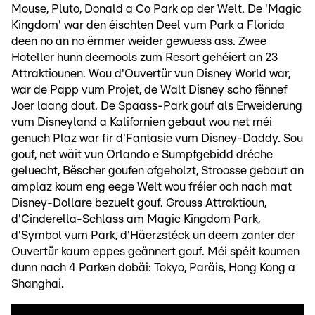
Mouse, Pluto, Donald a Co Park op der Welt. De 'Magic
Kingdom' war den éischten Deel vum Park a Florida
deen no an no ëmmer weider gewuess ass. Zwee
Hoteller hunn deemools zum Resort gehéiert an 23
Attraktiounen. Wou d'Ouvertür vun Disney World war,
war de Papp vum Projet, de Walt Disney scho fënnef
Joer laang dout. De Spaass-Park gouf als Erweiderung
vum Disneyland a Kalifornien gebaut wou net méi
genuch Plaz war fir d'Fantasie vum Disney-Daddy. Sou
gouf, net wäit vun Orlando e Sumpfgebidd dréche
geluecht, Bëscher goufen ofgeholzt, Stroosse gebaut an
amplaz koum eng eege Welt wou fréier och nach mat
Disney-Dollare bezuelt gouf. Grouss Attraktioun,
d'Cinderella-Schlass am Magic Kingdom Park,
d'Symbol vum Park, d'Häerzstéck un deem zanter der
Ouvertür kaum eppes geännert gouf. Méi spéit koumen
dunn nach 4 Parken dobäi: Tokyo, Paräis, Hong Kong a
Shanghai.