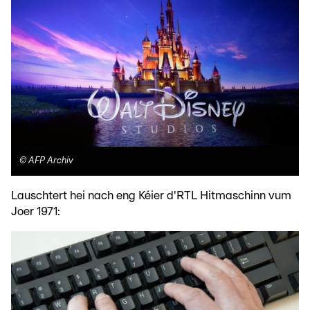
©
AFP Archiv
Lauschtert hei nach eng Kéier d'RTL Hitmaschinn vum
Joer 1971: