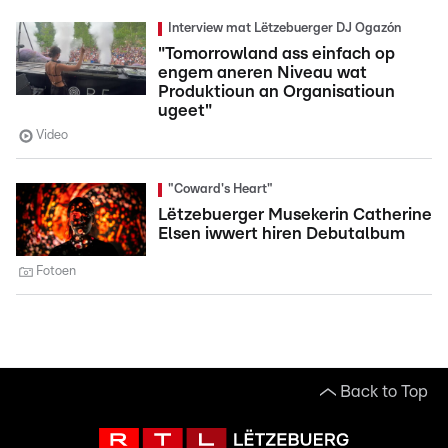
Interview mat Lëtzebuerger DJ Ogazón
"Tomorrowland ass einfach op
engem aneren Niveau wat
Produktioun an Organisatioun
ugeet"
Video
"Coward's Heart"
Lëtzebuerger Musekerin Catherine
Elsen iwwert hiren Debutalbum
Fotoen
Back to Top