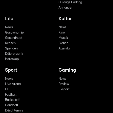
Guidage Parking
Annoncen
Life
Kultur
News
News
Gastronomie
Kino
Gesondheet
Musek
Reesen
Bicher
Spenden
Agenda
Déiererubrik
Horoskop
Sport
Gaming
News
News
Live Arena
Review
F1
E-sport
Futtball
Basketball
Handball
Dëschtennis