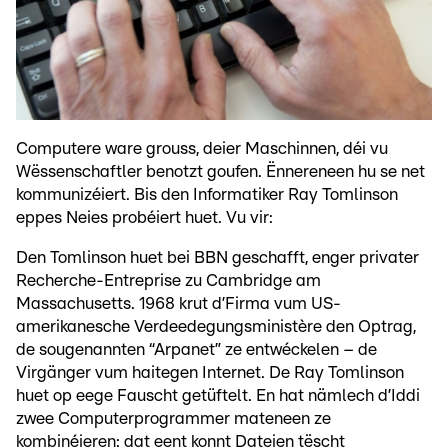
Computere ware grouss, deier Maschinnen, déi vu
Wëssenschaftler benotzt goufen. Ënnereneen hu se net
kommunizéiert. Bis den Informatiker Ray Tomlinson
eppes Neies probéiert huet. Vu vir:
Den Tomlinson huet bei BBN geschafft, enger privater
Recherche-Entreprise zu Cambridge am
Massachusetts. 1968 krut d’Firma vum US-
amerikanesche Verdeedegungsministère den Optrag,
de sougenannten “Arpanet” ze entwéckelen – de
Virgänger vum haitegen Internet. De Ray Tomlinson
huet op eege Fauscht getüftelt. En hat nämlech d’Iddi
zwee Computerprogrammer mateneen ze
kombinéieren: dat eent konnt Dateien tëscht