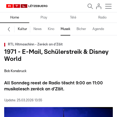
Home
Play
Télé
Radio
Kultur
News
Kino
Musek
Bicher
Agenda
RTL Hitmaschinn - Zeréck an d'Zäit
1971 - E-Mail, Schülerstreik & Disney
World
Bob Konsbruck
All Sonndeg reest de Radio tëscht 9:00 an 11:00
musikalesch zeréck an d'Zäit.
Update:
25.03.2026 13:55