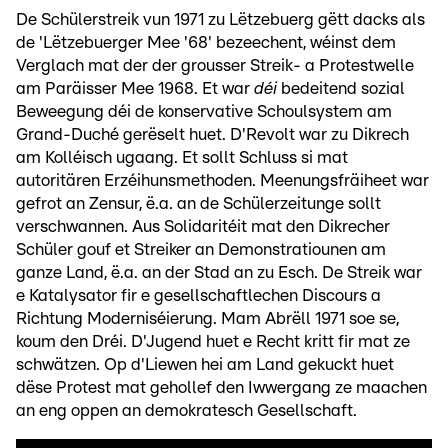
De Schülerstreik vun 1971 zu Lëtzebuerg gëtt dacks als
de 'Lëtzebuerger Mee '68' bezeechent, wéinst dem
Verglach mat der der grousser Streik- a Protestwelle
am Paräisser Mee 1968. Et war
déi
bedeitend sozial
Beweegung déi de konservative Schoulsystem am
Grand-Duché gerëselt huet. D'Revolt war zu Dikrech
am Kolléisch ugaang. Et sollt Schluss si mat
autoritären Erzéihunsmethoden. Meenungsfräiheet war
gefrot an Zensur, ë.a. an de Schülerzeitunge sollt
verschwannen. Aus Solidaritéit mat den Dikrecher
Schüler gouf et Streiker an Demonstratiounen am
ganze Land, ë.a. an der Stad an zu Esch. De Streik war
e Katalysator fir e gesellschaftlechen Discours a
Richtung Moderniséierung. Mam Abrëll 1971 soe se,
koum den Dréi. D'Jugend huet e Recht kritt fir mat ze
schwätzen. Op d'Liewen hei am Land gekuckt huet
dëse Protest mat gehollef den Iwwergang ze maachen
an eng oppen an demokratesch Gesellschaft.