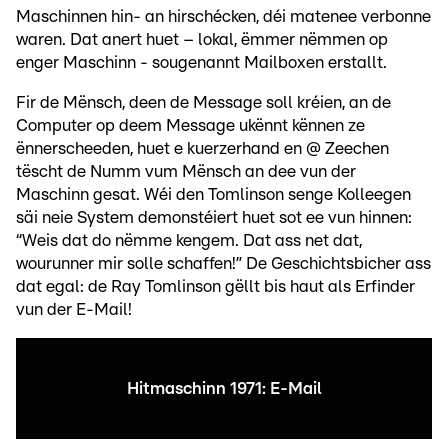
Maschinnen hin- an hirschécken, déi matenee verbonne
waren. Dat anert huet – lokal, ëmmer nëmmen op
enger Maschinn - sougenannt Mailboxen erstallt.
Fir de Mënsch, deen de Message soll kréien, an de
Computer op deem Message ukënnt kënnen ze
ënnerscheeden, huet e kuerzerhand en @ Zeechen
tëscht de Numm vum Mënsch an dee vun der
Maschinn gesat. Wéi den Tomlinson senge Kolleegen
säi neie System demonstéiert huet sot ee vun hinnen:
“Weis dat do nëmme kengem. Dat ass net dat,
wourunner mir solle schaffen!” De Geschichtsbicher ass
dat egal: de Ray Tomlinson gëllt bis haut als Erfinder
vun der E-Mail!
Hitmaschinn 1971: E-Mail