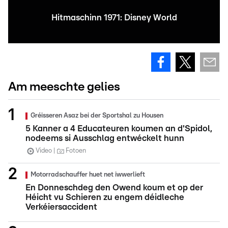
Hitmaschinn 1971: Disney World
Am meeschte gelies
Gréisseren Asaz bei der Sportshal zu Housen
5 Kanner a 4 Educateuren koumen an d'Spidol,
nodeems si Ausschlag entwéckelt hunn
Video
Fotoen
Motorradschauffer huet net iwwerlieft
En Donneschdeg den Owend koum et op der
Héicht vu Schieren zu engem déidleche
Verkéiersaccident