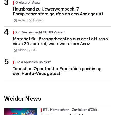
Gréisseren Asaz
Hausbrand zu Uewerwampech, 7
Pompjeeszentere goufen an den Asaz geruff
Video
Fotoen
Air Rescue mécht CGDIS Virwërf
Material fir Läschaarbechten aus der Loft scho
virun 20 Joer kaf, war awer ni am Asaz
Video
33
Elo a Spuenien isoléiert
Tourist no Openthalt a Frankräich positiv op
den Hanta-Virus getest
Weider News
RTL Hitmaschinn - Zeréck an d'Zäit